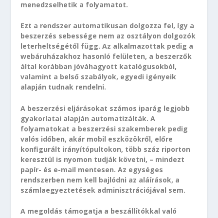
menedzselhetik a folyamatot.
Ezt a rendszer automatikusan dolgozza fel, így a
beszerzés sebessége nem az osztályon dolgozók
leterheltségétől függ. Az alkalmazottak pedig a
webáruházakhoz hasonló felületen, a beszerzők
által korábban jóváhagyott katalógusokból,
valamint a belső szabályok, egyedi igényeik
alapján tudnak rendelni.
A beszerzési eljárásokat számos iparág legjobb
gyakorlatai alapján automatizálták. A
folyamatokat a beszerzési szakemberek pedig
valós időben, akár mobil eszközökről, előre
konfigurált irányítópultokon, több száz riporton
keresztül is nyomon tudják követni, – mindezt
papír- és e-mail mentesen. Az egységes
rendszerben nem kell bajlódni az aláírások, a
számlaegyeztetések adminisztrációjával sem.
A megoldás támogatja a beszállítókkal való