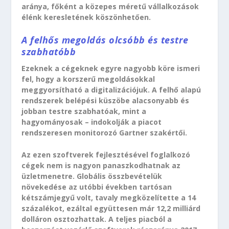
aránya, főként a közepes méretű vállalkozások
élénk keresletének köszönhetően.
A felhős megoldás olcsóbb és testre
szabhatóbb
Ezeknek a cégeknek egyre nagyobb köre ismeri
fel, hogy a korszerű megoldásokkal
meggyorsítható a digitalizációjuk. A felhő alapú
rendszerek belépési küszöbe alacsonyabb és
jobban testre szabhatóak, mint a
hagyományosak – indokolják a piacot
rendszeresen monitorozó Gartner szakértői.
Az ezen szoftverek fejlesztésével foglalkozó
cégek nem is nagyon panaszkodhatnak az
üzletmenetre. Globális összbevételük
növekedése az utóbbi években tartósan
kétszámjegyű volt, tavaly megközelítette a 14
százalékot, ezáltal együttesen már 12,2 milliárd
dolláron osztozhattak. A teljes piacból a