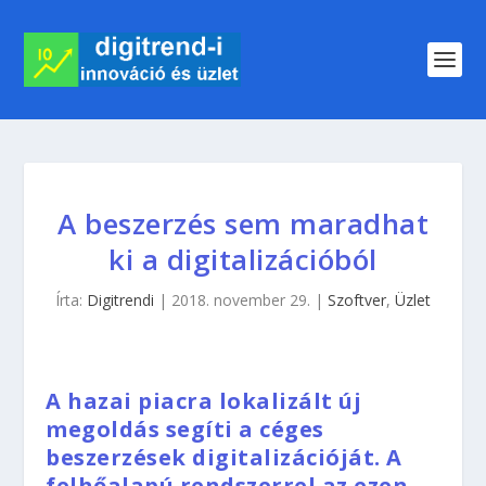
A beszerzés sem maradhat
ki a digitalizációból
Írta:
Digitrendi
|
2018. november 29.
|
Szoftver
,
Üzlet
A hazai piacra lokalizált új
megoldás segíti a céges
beszerzések digitalizációját. A
felhőalapú rendszerrel az ezen