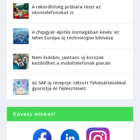
A rekordhőség próbára teszi az
okostelefonokat is
A chipgyár-építés önmagában kevés: ez
lehet Európa új technológiai kihívása
Nem kidobni, javítani: új korszak
kezdődhet a mobiltelefonok piacán
Az SAP új receptje: célzott felvásárlásokkal
gyorsítja AI-fejlesztéseit
Kövess minket!