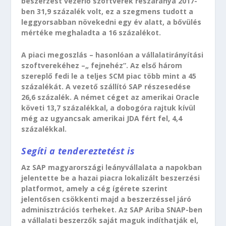
beszerzést vezérlő szoftverek részaránya 2017-
ben 31,9 százalék volt, ez a szegmens tudott a
leggyorsabban növekedni egy év alatt, a bővülés
mértéke meghaladta a 16 százalékot.
A piaci megoszlás – hasonlóan a vállalatirányítási
szoftverekéhez –„ fejnehéz”. Az első három
szereplő fedi le a teljes SCM piac több mint a 45
százalékát. A vezető szállító SAP részesedése
26,6 százalék. A német céget az amerikai Oracle
követi 13,7 százalékkal, a dobogóra rajtuk kívül
még az ugyancsak amerikai JDA fért fel, 4,4
százalékkal.
Segíti a tendereztetést is
Az SAP magyarországi leányvállalata a napokban
jelentette be a hazai piacra lokalizált beszerzési
platformot, amely a cég ígérete szerint
jelentősen csökkenti majd a beszerzéssel járó
adminisztrációs terheket. Az SAP Ariba SNAP-ben
a vállalati beszerzők saját maguk indíthatják el,