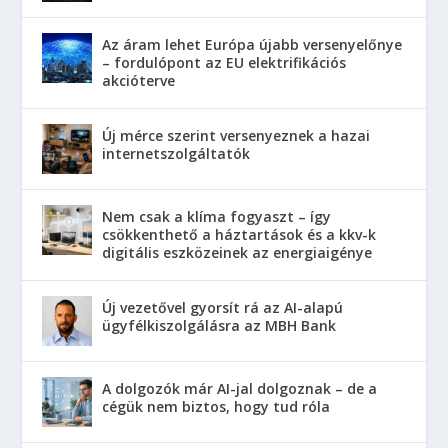
Az áram lehet Európa újabb versenyelőnye
– fordulópont az EU elektrifikációs
akcióterve
Új mérce szerint versenyeznek a hazai
internetszolgáltatók
Nem csak a klíma fogyaszt – így
csökkenthető a háztartások és a kkv-k
digitális eszközeinek az energiaigénye
Új vezetővel gyorsít rá az AI-alapú
ügyfélkiszolgálásra az MBH Bank
A dolgozók már AI-jal dolgoznak – de a
cégük nem biztos, hogy tud róla