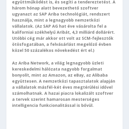
együttműködést is, és segíti a tendereztetést. A
három hónap alatt bevezethető szoftver
ugyanazt az SAP Ariba technológiát, rendszert
használja, mint a legnagyobb nemzetközi
vállalatok. (Az SAP AG hat éve vásárolta fel a
kaliforniai székhelyű Aribát, 4,3 milliárd dollárért.
Utóbbi cég már akkor ott volt az SCM-fejlesztők
ötösfogatában, a felvásárlást megelőző évben
közel 50 százalékos növekedést ért el.)
Az Ariba Network, a világ legnagyobb üzleti
kereskedelmi hálózata nagyobb forgalmat
bonyolít, mint az Amazon, az eBay, az Alibaba
együttesen. A nemzetközi tapasztalatok alapján
a vállalatok másfél-két éves megtérülési idővel
számolhatnak. A hazai piacra lokalizált szoftver
a tervek szerint hamarosan mesterséges
intelligencia funkcionalitással is bővül.