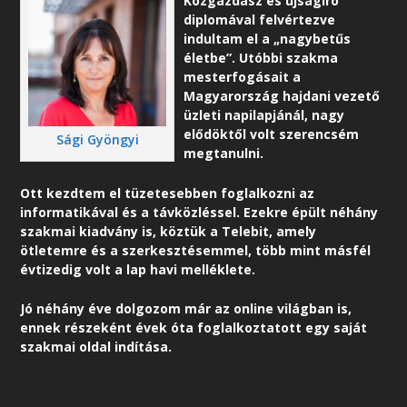
Közgazdász és újságíró
diplomával felvértezve
indultam el a „nagybetűs
életbe”. Utóbbi szakma
mesterfogásait a
Magyarország hajdani vezető
üzleti napilapjánál, nagy
elődöktől volt szerencsém
Sági Gyöngyi
megtanulni.
Ott kezdtem el tüzetesebben foglalkozni az
informatikával és a távközléssel. Ezekre épült néhány
szakmai kiadvány is, köztük a Telebit, amely
ötletemre és a szerkesztésemmel, több mint másfél
évtizedig volt a lap havi melléklete.
Jó néhány éve dolgozom már az online világban is,
ennek részeként é
vek óta foglalkoztatott egy saját
szakmai oldal indítása.