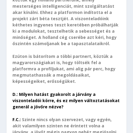
mesterséges intelligenciát, mint szolgáltatást
akar kínálni. Ehhez a platformon indította el a
projekt zárt béta tesztjét. A viszonteladóink
kéthetes ingyenes teszt keretében próbálhatják
ki a modulokat, tesztelhetik a sebességet és a
minőséget. A holland cég cserébe azt kéri, hogy
őszintén számoljanak be a tapasztalataikról.
Ezúton is bátorítom a többi partnert, köztük a
magyarországiakat is, hogy töltsék fel a
platformra a profiljukat, ami alig pár perc, hogy
megmutathassák a megoldásaikat,
képességeiket, erősségüket.
D.: Milyen hatást gyakorolt a járvány a
viszonteladói körre, és ez milyen változtatásokat
generál a jövőre nézve?
F.C.:
Szinte nincs olyan szervezet, vagy egyén,
akit valamilyen szinten ne érintett volna a
járvány, a jövőt mégis nagyon nehéz megjósolni,