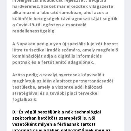
intelligencia modulokat fejlesztett a Fujitsu
hardveréhez. Ezeket már elkezdték világszerte
alkalmazni a laboratóriumokban, ahol azok a
különféle betegségek távdiagnosztikáját segítik
a Covid-19-től egészen a csontvelő
rendellenességekig.
A Napakeo pedig olyan új speciális kijelzőt hozott
létre turisztikai irodák számára, amely megfelelő
kombinációját adja a digitális információs
pontnak és a fertőtlenítő adagolónak.
Azóta pedig a tavalyi nyertesek képviselőit
meghívtuk az idén alapított partnertanácsadói
testületbe, amely a viszonteladói hálózati
stratégiával és a további piaci tervekkel
foglalkozik.
D.: És végül beszéljünk a nők technológiai
szektorban betöltött szerepéről is. Női
vezetőként milyen a férfiasnak tartott
informatika világában dolgozni? Élnek még az