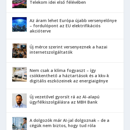
Telekom idei első félévében
Az áram lehet Európa újabb versenyelőnye
– fordulópont az EU elektrifikációs
akcióterve
Új mérce szerint versenyeznek a hazai
internetszolgáltatók
Nem csak a klíma fogyaszt – így
csökkenthető a háztartások és a kkv-k
digitális eszközeinek az energiaigénye
Új vezetővel gyorsít rá az AI-alapú
ügyfélkiszolgálásra az MBH Bank
A dolgozók már AI-jal dolgoznak – de a
cégük nem biztos, hogy tud róla