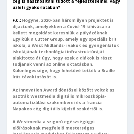
cég is hasznosítani tudott a fejlesztéseinél, vagy
üzleti gyakorlatában?
F.C.:
Hogyne, 2020-ban három ilyen projektet is
díjaztunk, amelyekben a Covid-19 kihívásaira
kellett megoldást keresniük a pályázóknak.
Egyikük a Cutter Group, amely egy speciális brit
iskola, a West Midlands-i vakok és gyengénlátók
iskolájának technológiai infrastruktúráját
alakította át úgy, hogy ezek a diákok is részt
tudjanak venni az online oktatásban.
Különlegessége, hogy lehetővé tették a Braille
írás távoktatását is.
Az Innovation Award döntősei között voltak az
osztrák Westmedia digitális mikroszkópia-
automatizálási szakemberei és a francia
Napakeo cég digitális kijelző szakértői is.
A Westmedia a szigorú egészségügyi
előírásoknak megfelelő mesterséges