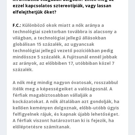
ezzel kapcsolatos sztereotípiák, vagy lassan
elfelejthetjük őket?
F.C.:
Különböző okok miatt a nők aránya a
technológiai szektorban továbbra is alacsony a
világban, a technológiai jellegű állásokban
globálisan 15 százalék, az ugyancsak
technológiai jellegű vezető pozíciókban pedig
mindössze 5 százalék. A Fujitsunál ennél jobbak
az arányok, az előbbiben 17, utóbbiban közel 7
százalék.
A nők még mindig nagyon óvatosak, rosszabbul
ítélik meg a képességeiket a valóságosnál. A
férfiak magabiztosabban vállalják a
kockázatokat. A nők általában azt gondolják, ha
kellően keményen dolgoznak, előbb-utóbb úgyis
felfigyelnek rájuk, és kapnak újabb lehetőséget.
A férfiak viszont határozottan ki is fejezik, ha
előléptetésre számítanak.