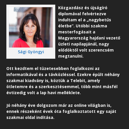
Közgazdász és újságíró
diplomával felvértezve
indultam el a „nagybetűs
életbe”. Utóbbi szakma
mesterfogásait a
Magyarország hajdani vezető
üzleti napilapjánál, nagy
elődöktől volt szerencsém
Sági Gyöngyi
megtanulni.
Ott kezdtem el tüzetesebben foglalkozni az
informatikával és a távközléssel. Ezekre épült néhány
szakmai kiadvány is, köztük a Telebit, amely
ötletemre és a szerkesztésemmel, több mint másfél
évtizedig volt a lap havi melléklete.
Jó néhány éve dolgozom már az online világban is,
ennek részeként é
vek óta foglalkoztatott egy saját
szakmai oldal indítása.