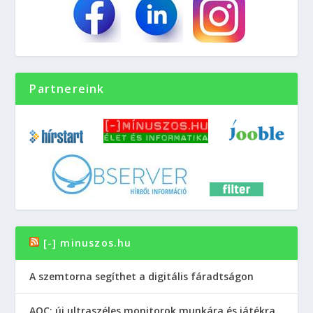
Partnereink
[-] minuszos.hu
A szemtorna segíthet a digitális fáradtságon
AOC: új ultraszéles monitorok munkára és játékra