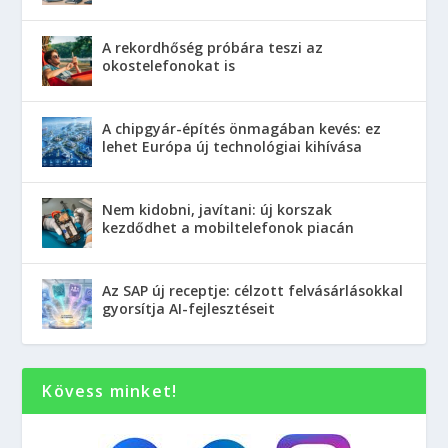
A rekordhőség próbára teszi az
okostelefonokat is
A chipgyár-építés önmagában kevés: ez
lehet Európa új technológiai kihívása
Nem kidobni, javítani: új korszak
kezdődhet a mobiltelefonok piacán
Az SAP új receptje: célzott felvásárlásokkal
gyorsítja AI-fejlesztéseit
Kövess minket!