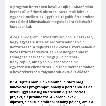
A program keretében bővül a Fujitsu Akadémián
keresztül elérhető oktatási tartalmak köre is,
egyebek mellett az ügyfelek tágabb értelemben
vett üzleti kihívásainak megoldására felkészítő
kurzusokkal.
A cég a program infrastruktúrájába is befektet,
hogy egyszerűsítse az erőforrásokhoz való
hozzáférést. A fejlesztések között szerepelnek a
közös üzleti tervezést és keresletgenerálást
támogató eszközök. Megújul a partner-
irányítópult, amelyen a viszonteladóink
egyszerűen ellenőrizhetik a főbb mérőszámokat,
a bevételszerzési folyamatok aktuális állását.
D.: A Fujitsu már 8. alkalommal hirdeti meg
innovációs programját, amely a partnerek és az
üzleti ügyfelek legsikeresebb digitalizációs
projektjeit jutalmazza. A korábbi évek
díjazottjaiból tud említeni néhány példát, amit a