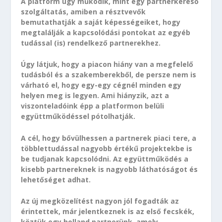
A platform úgy működik, mint egy partnerkereső
szolgáltatás, amiben a résztvevők
bemutathatják a saját képességeiket, hogy
megtalálják a kapcsolódási pontokat az egyéb
tudással (is) rendelkező partnerekhez.
Úgy látjuk, hogy a piacon hiány van a megfelelő
tudásból és a szakemberekből, de persze nem is
várható el, hogy egy-egy cégnél minden egy
helyen meg is legyen. Ami hiányzik, azt a
viszonteladóink épp a platformon belüli
együttműködéssel pótolhatják.
A cél, hogy bővülhessen a partnerek piaci tere, a
többlettudással nagyobb értékű projektekbe is
be tudjanak kapcsolódni. Az együttműködés a
kisebb partnereknek is nagyobb láthatóságot és
lehetőséget adhat.
Az új megközelítést nagyon jól fogadták az
érintettek, már jelentkeznek is az első fecskék,
köztük egy holland partnerünk, amely