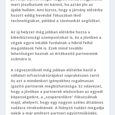
mert jósolhatunk mi bármit, ha aztán jön az
újabb hullám. Ami biztos, hogy a járvány előtérbe
hozott eddig kevésbé fókuszban lévő
technológiákat, például a távmunkát segítőket.
Az új helyzet még jobban előtérbe hozza a
kiberbiztonsági szempontokat is, és a jövőben a
cégek egyre inkább fordulnak a hibrid felhő
megoldások felé is. Ezek mind további
lehetőséget hoznak az értékesítő partnereink
számára is.
A cégvezetőknél még jobban előtérbe kerül a
vállalati infrastruktúrájukat naprakészen tartó
és azt a mindenkori igényekhez rugalmasan
igazító partnerek megbízhatósága. Ez odavezet,
hogy a jövőben a partnerek elsősorban az egyedi
képességeikre, a „szupererőikre” fókuszálnak
majd, ahelyett, hogy egy nagyon széles általános
tudásra törekednének. A hiányzó tudást megadja
nekik a már említett partneri együttműködés.