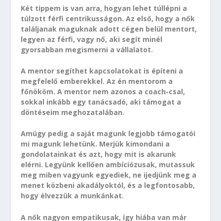
Két tippem is van arra, hogyan lehet túllépni a
túlzott férfi centrikusságon. Az első, hogy a nők
találjanak maguknak adott cégen belül mentort,
legyen az férfi, vagy nő, aki segít minél
gyorsabban megismerni a vállalatot.
A mentor segíthet kapcsolatokat is építeni a
megfelelő emberekkel. Az én mentorom a
főnököm. A mentor nem azonos a coach-csal,
sokkal inkább egy tanácsadó, aki támogat a
döntéseim meghozatalában.
Amúgy pedig a saját magunk legjobb támogatói
mi magunk lehetünk. Merjük kimondani a
gondolatainkat és azt, hogy mit is akarunk
elérni. Legyünk kellően ambíciózusak, mutassuk
meg miben vagyunk egyediek, ne ijedjünk meg a
menet közbeni akadályoktól, és a legfontosabb,
hogy élvezzük a munkánkat.
A nők nagyon empatikusak, így hiába van már