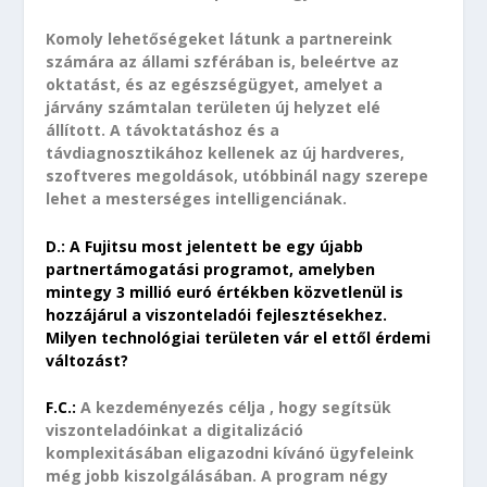
Komoly lehetőségeket látunk a partnereink
számára az állami szférában is, beleértve az
oktatást, és az egészségügyet, amelyet a
járvány számtalan területen új helyzet elé
állított. A távoktatáshoz és a
távdiagnosztikához kellenek az új hardveres,
szoftveres megoldások, utóbbinál nagy szerepe
lehet a mesterséges intelligenciának.
D.: A Fujitsu most jelentett be egy újabb
partnertámogatási programot, amelyben
mintegy 3 millió euró értékben közvetlenül is
hozzájárul a viszonteladói fejlesztésekhez.
Milyen technológiai területen vár el ettől érdemi
változást?
F.C.:
A kezdeményezés célja , hogy segítsük
viszonteladóinkat a digitalizáció
komplexitásában eligazodni kívánó ügyfeleink
még jobb kiszolgálásában. A program négy