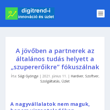
A jövőben a partnerek az
általános tudás helyett a
„szupererőikre” fókuszálnak
Írta:
Sági Gyöngyi
|
2021. június 11.
|
Hardver
,
Szoftver
,
Szolgáltatás
,
Üzlet
A nagyvállalatok nem maguk,