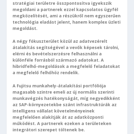
stratégiai területre összpontosítva igyekszik
megoldani a partnerek ezzel kapcsolatos ügyfél
megközelítését, ami a részükről nem egyszerűen
technológia eladást jelent, hanem komplex üzleti
megoldást.
A négy fókuszterület közül az adatvezérelt
átalakítás segítségével a vevők képesek tárolni,
elérni és bevételszerzésre felhasználni a
különféle forrásból származó adatokat. A
hibridfelhő-megoldások a megfelelő feladatokat
a megfelelő felhőhöz rendelik.
A Fujitsu munkahely-átalakítási portfóliója
magasabb szintre emeli az új normális szerinti
munkavégzés hatékonyságát, míg negyedikként
az SAP-környezetekbe szánt infrastruktúrák az
intelligens vállalat követelményeinek
megfelelően alakítják át az adatközponti
működést. A partnerek ezeken a területeken
integrátori szerepet töltenek be.