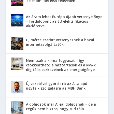
Telekom idei első félévében
Az áram lehet Európa újabb versenyelőnye
– fordulópont az EU elektrifikációs
akcióterve
Új mérce szerint versenyeznek a hazai
internetszolgáltatók
Nem csak a klíma fogyaszt – így
csökkenthető a háztartások és a kkv-k
digitális eszközeinek az energiaigénye
Új vezetővel gyorsít rá az AI-alapú
ügyfélkiszolgálásra az MBH Bank
A dolgozók már AI-jal dolgoznak – de a
cégük nem biztos, hogy tud róla