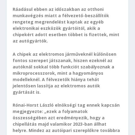
Ráadásul ebben az időszakban az otthoni
munkavégzés miatt a félvezető-beszállítók
rengeteg megrendelést kaptak az egyéb
elektronikai eszközök gyártóitól, akik a
chipekért adott esetben többet is fizettek, mint
az autógyártók.
A chipek az elektromos járműveknél különösen
fontos szerepet játszanak, hiszen ezeknél az
autóknál sokkal több funkciót szabályoznak a
mikroprocesszorok, mint a hagyományos
modelleknél. A félvezetők hiánya tehát
jelentősen lassítja az elektromos autók
gyártását is.
Rónai-Horst László elnökségi tag ennek kapcsán
megjegyezte: „ezek a folyamatok
összességében azt eredményezik, hogy a
chipellátás majd valamikor 2023-ban állhat
helyre. Mindez az autóipari szereplőkre továbbra