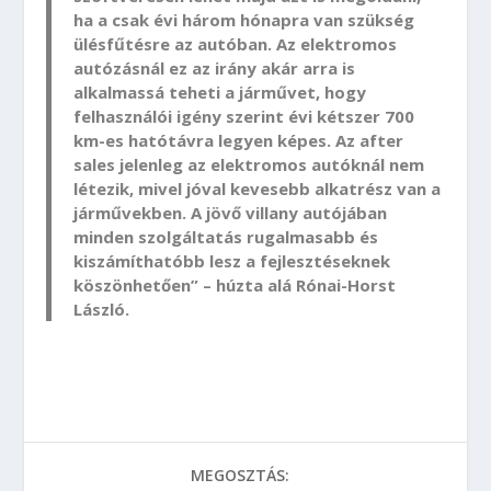
ha a csak évi három hónapra van szükség
ülésfűtésre az autóban. Az elektromos
autózásnál ez az irány akár arra is
alkalmassá teheti a járművet, hogy
felhasználói igény szerint évi kétszer 700
km-es hatótávra legyen képes. Az after
sales jelenleg az elektromos autóknál nem
létezik, mivel jóval kevesebb alkatrész van a
járművekben. A jövő villany autójában
minden szolgáltatás rugalmasabb és
kiszámíthatóbb lesz a fejlesztéseknek
köszönhetően” – húzta alá Rónai-Horst
László.
MEGOSZTÁS: