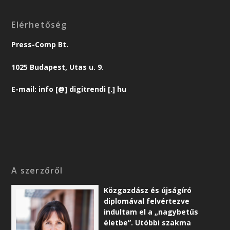
Elérhetőség
Press-Comp Bt.
1025 Budapest, Utas u. 9.
E-mail: info [@] digitrendi [.] hu
A szerzőről
Közgazdász és újságíró
diplomával felvértezve
indultam el a „nagybetűs
életbe”. Utóbbi szakma