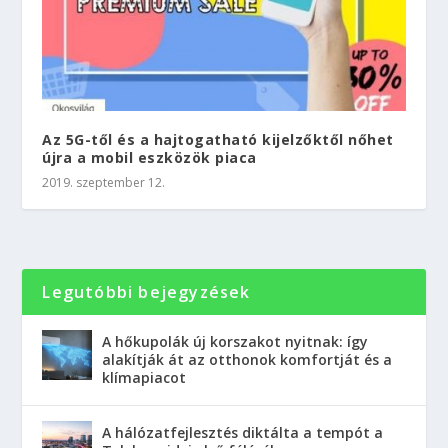
Az 5G-től és a hajtogatható kijelzőktől nőhet
újra a mobil eszközök piaca
2019. szeptember 12.
Legutóbbi bejegyzések
A hőkupolák új korszakot nyitnak: így
alakítják át az otthonok komfortját és a
klímapiacot
A hálózatfejlesztés diktálta a tempót a