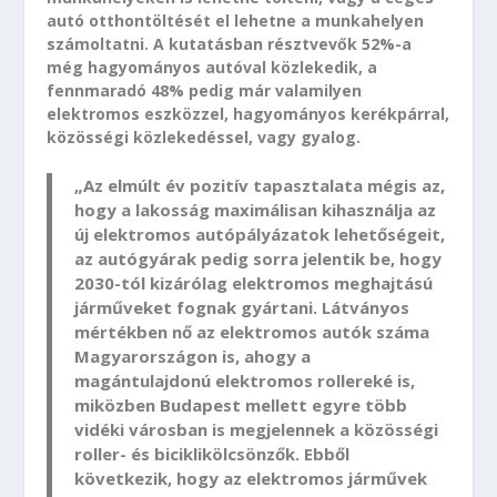
autó otthontöltését el lehetne a munkahelyen
számoltatni. A kutatásban résztvevők 52%-a
még hagyományos autóval közlekedik, a
fennmaradó 48% pedig már valamilyen
elektromos eszközzel, hagyományos kerékpárral,
közösségi közlekedéssel, vagy gyalog.
„Az elmúlt év pozitív tapasztalata mégis az,
hogy a lakosság maximálisan kihasználja az
új elektromos autópályázatok lehetőségeit,
az autógyárak pedig sorra jelentik be, hogy
2030-tól kizárólag elektromos meghajtású
járműveket fognak gyártani. Látványos
mértékben nő az elektromos autók száma
Magyarországon is, ahogy a
magántulajdonú elektromos rollereké is,
miközben Budapest mellett egyre több
vidéki városban is megjelennek a közösségi
roller- és biciklikölcsönzők. Ebből
következik, hogy az elektromos járművek