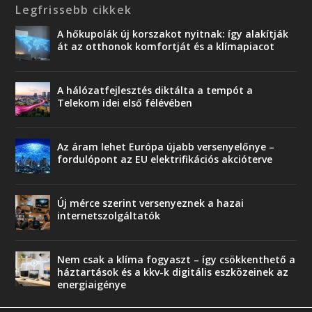
Legfrissebb cikkek
A hőkupolák új korszakot nyitnak: így alakítják
át az otthonok komfortját és a klímapiacot
A hálózatfejlesztés diktálta a tempót a
Telekom idei első félévében
Az áram lehet Európa újabb versenyelőnye –
fordulópont az EU elektrifikációs akcióterve
Új mérce szerint versenyeznek a hazai
internetszolgáltatók
Nem csak a klíma fogyaszt – így csökkenthető a
háztartások és a kkv-k digitális eszközeinek az
energiaigénye