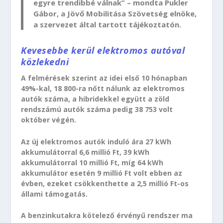
egyre trendibbé válnak” – mondta Pukler
Gábor, a Jövő Mobilitása Szövetség elnöke,
a szervezet által tartott tájékoztatón.
Kevesebbe kerül elektromos autóval
közlekedni
A felmérések szerint az idei első 10 hónapban
49%-kal, 18 800-ra nőtt nálunk az elektromos
autók száma, a hibridekkel együtt a zöld
rendszámú autók száma pedig 38 753 volt
október végén.
Az új elektromos autók induló ára 27 kWh
akkumulátorral 6,6 millió Ft, 39 kWh
akkumulátorral 10 millió Ft, míg 64 kWh
akkumulátor esetén 9 millió Ft volt ebben az
évben, ezeket csökkenthette a 2,5 millió Ft-os
állami támogatás.
A benzinkutakra kötelező érvényű rendszer ma