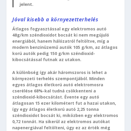
jelent.
Jóval kisebb a környezetterhelés
Átlagos fogyasztással egy elektromos autó
48g/km széndioxidot bocsát ki nem megújuló
energiából, hanem hálózatról feltöltve, míg a
modern benzinüzemű autók 105 g/km, az átlagos
korú autók pedig 150 g/km széndioxid-
kibocsátással futnak az utakon.
A különbség így akár háromszoros is lehet a
környezeti terhelés szempontjából. Minden
egyes átlagos életkorú autó elektromosra
cserélése 68%-kal tudná csökkenteni a
széndioxid-kibocsátást. Évente egy autó
átlagosan 15 ezer kilométert fut a hazai utakon,
így egy átlagos életkorú autó 2,25 tonna
széndioxidot bocsát ki, miközben egy elektromos
0,72 tonnát. Ha sikerül az elektromos autókat
napenergiával feltölteni, úgy ez az érték még