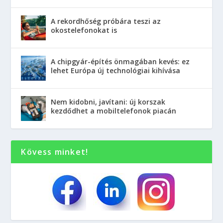
A rekordhőség próbára teszi az
okostelefonokat is
A chipgyár-építés önmagában kevés: ez
lehet Európa új technológiai kihívása
Nem kidobni, javítani: új korszak
kezdődhet a mobiltelefonok piacán
Kövess minket!