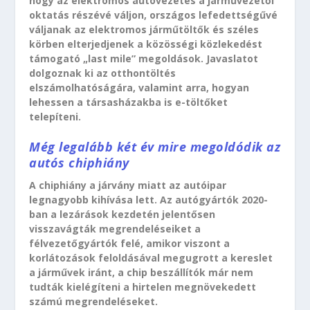
hogy az elektromos autóvezetés a járművezetői
oktatás részévé váljon, országos lefedettségűvé
váljanak az elektromos járműtöltők és széles
körben elterjedjenek a közösségi közlekedést
támogató „last mile” megoldások. Javaslatot
dolgoznak ki az otthontöltés
elszámolhatóságára, valamint arra, hogyan
lehessen a társasházakba is e-töltőket
telepíteni.
Még legalább két év mire megoldódik az
autós chiphiány
A chiphiány a járvány miatt az autóipar
legnagyobb kihívása lett. Az autógyártók 2020-
ban a lezárások kezdetén jelentősen
visszavágták megrendeléseiket a
félvezetőgyártók felé, amikor viszont a
korlátozások feloldásával megugrott a kereslet
a járművek iránt, a chip beszállítók már nem
tudták kielégíteni a hirtelen megnövekedett
számú megrendeléseket.