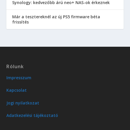
Synology: kedvezőbb árú neo+ NAS-ok érkeznek
Már a tesztereknél az új PS5 firmware béta
frissítés
Rólunk
Impresszum
Kapcsolat
Jogi nyilatkozat
Adatkezelési tájékoztató