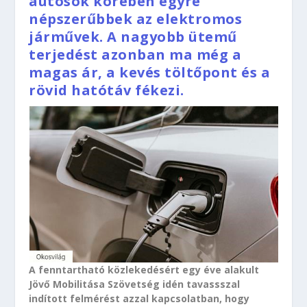
autósok körében egyre
népszerűbbek az elektromos
járművek. A nagyobb ütemű
terjedést azonban ma még a
magas ár, a kevés töltőpont és a
rövid hatótáv fékezi.
A fenntartható közlekedésért egy éve alakult
Jövő Mobilitása Szövetség idén tavassszal
indított felmérést azzal kapcsolatban, hogy