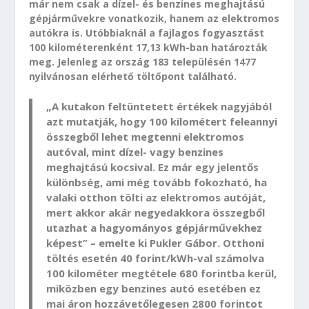
már nem csak a dízel- és benzines meghajtású
gépjárművekre vonatkozik, hanem az elektromos
autókra is. Utóbbiaknál a fajlagos fogyasztást
100 kilométerenként 17,13 kWh-ban határozták
meg. Jelenleg az ország 183 településén 1477
nyilvánosan elérhető töltőpont található.
„A kutakon feltüntetett értékek nagyjából
azt mutatják, hogy 100 kilométert feleannyi
összegből lehet megtenni elektromos
autóval, mint dízel- vagy benzines
meghajtású kocsival. Ez már egy jelentős
különbség, ami még tovább fokozható, ha
valaki otthon tölti az elektromos autóját,
mert akkor akár negyedakkora összegből
utazhat a hagyományos gépjárművekhez
képest” – emelte ki Pukler Gábor. Otthoni
töltés esetén 40 forint/kWh-val számolva
100 kilométer megtétele 680 forintba kerül,
miközben egy benzines autó esetében ez
mai áron hozzávetőlegesen 2800 forintot