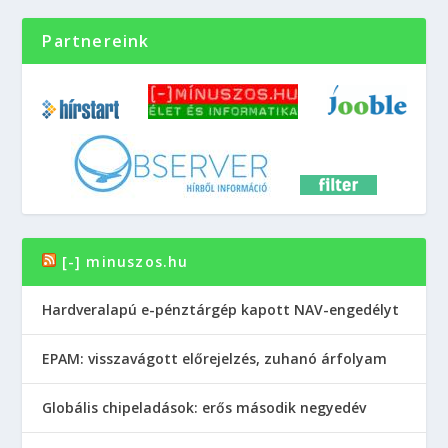
Partnereink
[-] minuszos.hu
Hardveralapú e-pénztárgép kapott NAV-engedélyt
EPAM: visszavágott előrejelzés, zuhanó árfolyam
Globális chipeladások: erős második negyedév