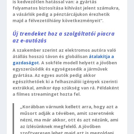
is kedvezőtlen hatással van: a gyártás
folyamatos biztosítása kihívást jelent számukra,
a vásárlók pedig a pénztárcájukon érezhetik
majd a félvezetőhiány következményeit”.
Új trendeket hoz a szolgáltatói piacra
az e-autózás
A szakember szerint az elektromos autóra való
átállás hosszú távon és globálisan
átalakítja a
gazdaságot
. A sokféle modell helyett a jövőben
egyszerűsödik és egységesedik a járművek
gyártása. Az egyes autók pedig akkor
egészíthetőek ki a felhasználói igények szerinti
extrákkal, amikor épp szükség van rá. Példaként
a filmes streaminget hozta fel.
„Korábban várnunk kellett arra, hogy azt a
műsort adják a tévében, amit szeretnénk
nézni, ma már akkor, ott és azt nézünk, ami
az ízlésünknek megfelelő. A jövőben
szoftveresen lehet majd azt is megoldani,