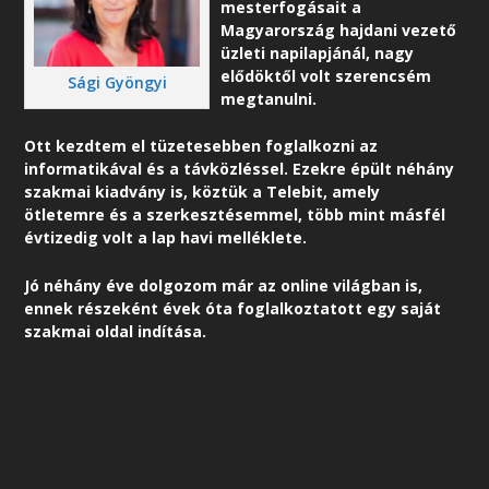
mesterfogásait a
Magyarország hajdani vezető
üzleti napilapjánál, nagy
elődöktől volt szerencsém
Sági Gyöngyi
megtanulni.
Ott kezdtem el tüzetesebben foglalkozni az
informatikával és a távközléssel. Ezekre épült néhány
szakmai kiadvány is, köztük a Telebit, amely
ötletemre és a szerkesztésemmel, több mint másfél
évtizedig volt a lap havi melléklete.
Jó néhány éve dolgozom már az online világban is,
ennek részeként é
vek óta foglalkoztatott egy saját
szakmai oldal indítása.