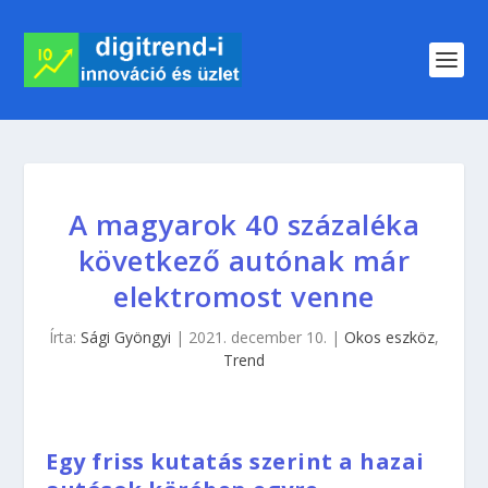
A magyarok 40 százaléka
következő autónak már
elektromost venne
Írta:
Sági Gyöngyi
|
2021. december 10.
|
Okos eszköz
,
Trend
Egy friss kutatás szerint a hazai