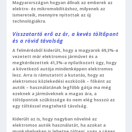
Magyarországon hogyan állnak az emberek az
elektro- és mikromobilitáshoz, milyenek az
ismereteik, mennyire nyitottak az új
technológiákra.
Visszatartó erő az ár, a kevés töltőpont
és a rövid távolság
A felmérésből kiderült, hogy a magyarok 69,3%-a
vezetett már elektromos járművet és a
megkérdezettek 41,3%-a nyilatkozott úgy, hogy
a következő autója mindenképpen elektromos
lesz. Arra is rámutatott a kutatás, hogy az
elektromos közlekedési eszközök – főként az
autók – használatának legfőbb gátja ma még
ezeknek a járműveknek a magas ára, a
töltőpontok szűkössége és nem elég hosszú az
egy töltéssel megtehető távolság.
Kiderült az is, hogy nagyban növelné az
elektromos autók használatát, ha azokat a
munkahelyeken is lehetne tölteni, vagy a céges