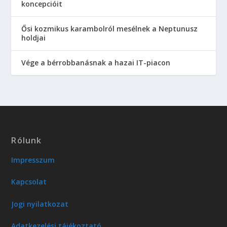
koncepcióit
Ősi kozmikus karambolról mesélnek a Neptunusz
holdjai
Vége a bérrobbanásnak a hazai IT-piacon
Rólunk
Impresszum
Kapcsolat
Jogi nyilatkozat
Adatkezelési tájékoztató