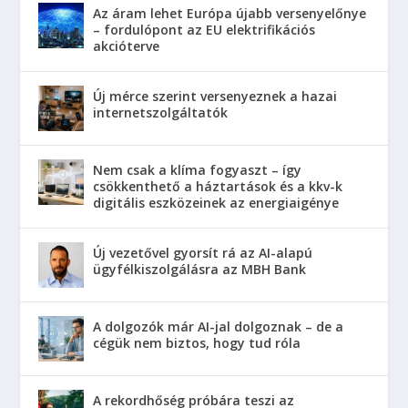
Az áram lehet Európa újabb versenyelőnye
– fordulópont az EU elektrifikációs
akcióterve
Új mérce szerint versenyeznek a hazai
internetszolgáltatók
Nem csak a klíma fogyaszt – így
csökkenthető a háztartások és a kkv-k
digitális eszközeinek az energiaigénye
Új vezetővel gyorsít rá az AI-alapú
ügyfélkiszolgálásra az MBH Bank
A dolgozók már AI-jal dolgoznak – de a
cégük nem biztos, hogy tud róla
A rekordhőség próbára teszi az