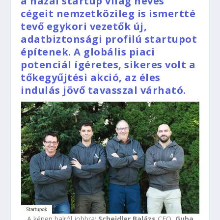
a hazai startup világ neves
cégeit nemzetközileg is ismertté
tevő egykori vezetők új,
adatbiztonsági profilú startupot
építenek. A globális piaci
potenciál ígéretes, sikeres volt a
tőkegyűjtési akció, az éles
indulás jövő tavasszal várható.
A képen balról jobbra:
Scheidler Balázs
CEO,
Guba