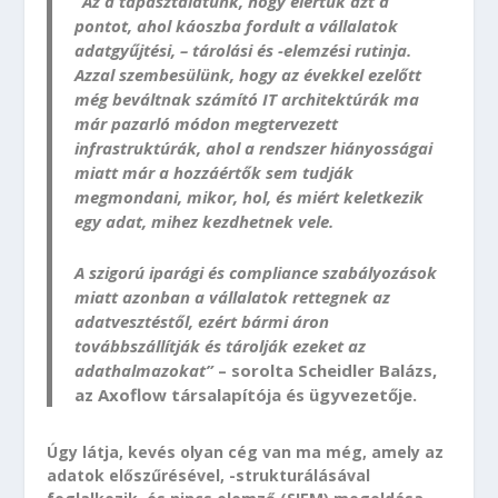
“Az a tapasztalatunk, hogy elértük azt a
pontot, ahol káoszba fordult a vállalatok
adatgyűjtési, – tárolási és -elemzési rutinja.
Azzal szembesülünk, hogy az évekkel ezelőtt
még beváltnak számító IT architektúrák ma
már pazarló módon megtervezett
infrastruktúrák, ahol a rendszer hiányosságai
miatt már a hozzáértők sem tudják
megmondani, mikor, hol, és miért keletkezik
egy adat, mihez kezdhetnek vele.
A szigorú iparági és compliance szabályozások
miatt azonban a vállalatok rettegnek az
adatvesztéstől, ezért bármi áron
továbbszállítják és tárolják ezeket az
adathalmazokat”
– sorolta Scheidler Balázs,
az Axoflow társalapítója és ügyvezetője.
Úgy látja, kevés olyan cég van ma még, amely az
adatok előszűrésével, -strukturálásával