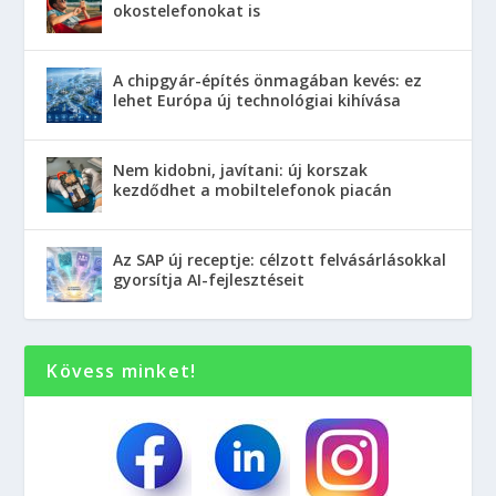
okostelefonokat is
A chipgyár-építés önmagában kevés: ez
lehet Európa új technológiai kihívása
Nem kidobni, javítani: új korszak
kezdődhet a mobiltelefonok piacán
Az SAP új receptje: célzott felvásárlásokkal
gyorsítja AI-fejlesztéseit
Kövess minket!