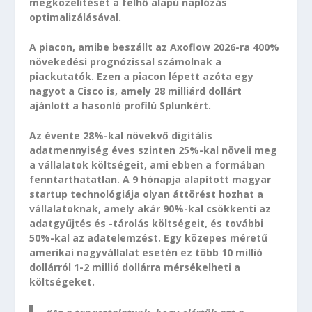
megközelítését a felhő alapú naplózás
optimalizálásával.
A piacon, amibe beszállt az Axoflow 2026-ra 400%
növekedési prognózissal számolnak a
piackutatók. Ezen a piacon lépett azóta egy
nagyot a Cisco is, amely 28 milliárd dollárt
ajánlott a hasonló profilú Splunkért.
Az évente 28%-kal növekvő digitális
adatmennyiség éves szinten 25%-kal növeli meg
a vállalatok költségeit, ami ebben a formában
fenntarthatatlan. A 9 hónapja alapított magyar
startup technológiája olyan áttörést hozhat a
vállalatoknak, amely akár 90%-kal csökkenti az
adatgyűjtés és -tárolás költségeit, és további
50%-kal az adatelemzést. Egy közepes méretű
amerikai nagyvállalat esetén ez több 10 millió
dollárról 1-2 millió dollárra mérsékelheti a
költségeket.