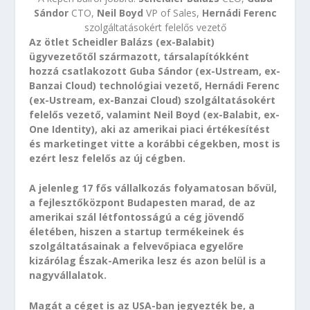
Sándor
CTO,
Neil Boyd
VP of Sales,
Hernádi Ferenc
szolgáltatásokért felelős vezető
Az ötlet Scheidler Balázs (ex-Balabit)
ügyvezetőtől származott, társalapítókként
hozzá csatlakozott Guba Sándor (ex-Ustream, ex-
Banzai Cloud) technológiai vezető, Hernádi Ferenc
(ex-Ustream, ex-Banzai Cloud) szolgáltatásokért
felelős vezető, valamint Neil Boyd (ex-Balabit, ex-
One Identity), aki az amerikai piaci értékesítést
és marketinget vitte a korábbi cégekben, most is
ezért lesz felelős az új cégben.
A jelenleg 17 fős vállalkozás folyamatosan bővül,
a fejlesztőközpont Budapesten marad, de az
amerikai szál létfontosságú a cég jövendő
életében, hiszen a startup termékeinek és
szolgáltatásainak a felvevőpiaca egyelőre
kizárólag Észak-Amerika lesz és azon belül is a
nagyvállalatok.
Magát a céget is az USA-ban jegyezték be, a