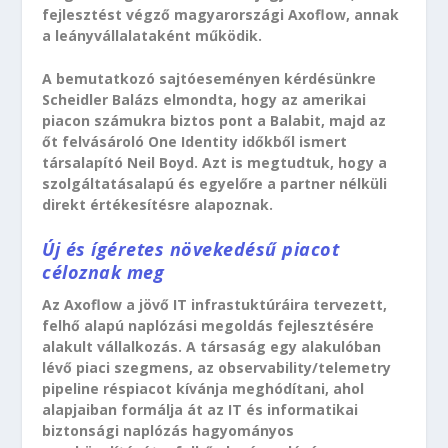
fejlesztést végző magyarországi Axoflow, annak
a leányvállalataként működik.
A bemutatkozó sajtóeseményen kérdésünkre
Scheidler Balázs elmondta, hogy az amerikai
piacon számukra biztos pont a Balabit, majd az
őt felvásároló One Identity időkből ismert
társalapító Neil Boyd. Azt is megtudtuk, hogy a
szolgáltatásalapú és egyelőre a partner nélküli
direkt értékesítésre alapoznak.
Új és ígéretes növekedésű piacot
céloznak meg
Az Axoflow a jövő IT infrastuktúráira tervezett,
felhő alapú naplózási megoldás fejlesztésére
alakult vállalkozás. A társaság egy alakulóban
lévő piaci szegmens, az observability/telemetry
pipeline réspiacot kívánja meghódítani, ahol
alapjaiban formálja át az IT és informatikai
biztonsági naplózás hagyományos