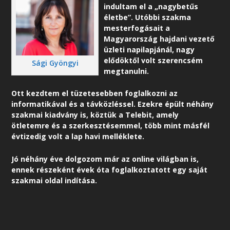
indultam el a „nagybetűs
életbe”. Utóbbi szakma
mesterfogásait a
Magyarország hajdani vezető
üzleti napilapjánál, nagy
elődöktől volt szerencsém
Sági Gyöngyi
megtanulni.
Ott kezdtem el tüzetesebben foglalkozni az
informatikával és a távközléssel. Ezekre épült néhány
szakmai kiadvány is, köztük a Telebit, amely
ötletemre és a szerkesztésemmel, több mint másfél
évtizedig volt a lap havi melléklete.
Jó néhány éve dolgozom már az online világban is,
ennek részeként é
vek óta foglalkoztatott egy saját
szakmai oldal indítása.