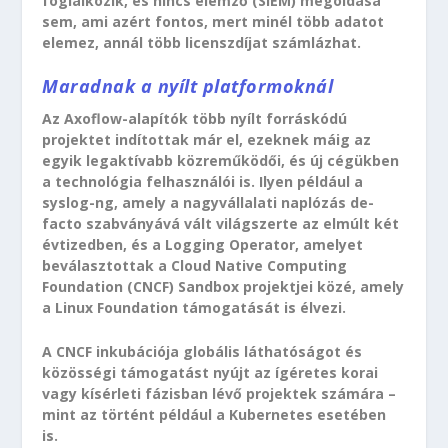
foglalkozik, és nincs elemző (SIEM) megoldása
sem, ami azért fontos, mert minél több adatot
elemez, annál több licenszdíjat számlázhat.
Maradnak a nyílt platformoknál
Az Axoflow-alapítók több nyílt forráskódú
projektet indítottak már el, ezeknek máig az
egyik legaktívabb közreműködői, és új cégükben
a technológia felhasználói is. Ilyen például a
syslog-ng, amely a nagyvállalati naplózás de-
facto szabványává vált világszerte az elmúlt két
évtizedben, és a Logging Operator, amelyet
beválasztottak a Cloud Native Computing
Foundation (CNCF) Sandbox projektjei közé, amely
a Linux Foundation támogatását is élvezi.
A CNCF inkubációja globális láthatóságot és
közösségi támogatást nyújt az ígéretes korai
vagy kísérleti fázisban lévő projektek számára –
mint az történt például a Kubernetes esetében
is.