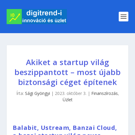
Akiket a startup világ
beszippantott – most újabb
biztonsági céget építenek
Írta:
Sági Gyöngyi
|
2023. október 3.
|
Finanszírozás
,
Üzlet
Balabit, Ustream, Banzai Cloud,