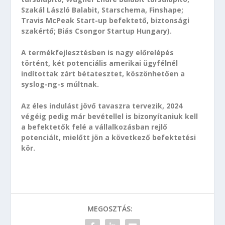
Szakál László Balabit, Starschema, Finshape;
Travis McPeak Start-up befektető, biztonsági
szakértő; Biás Csongor Startup Hungary).
A termékfejlesztésben is nagy előrelépés
történt, két potenciális amerikai ügyfélnél
indítottak zárt bétatesztet, köszönhetően a
syslog-ng-s múltnak.
Az éles indulást jövő tavaszra tervezik, 2024
végéig pedig már bevétellel is bizonyítaniuk kell
a befektetők felé a vállalkozásban rejlő
potenciált, mielőtt jön a következő befektetési
kör.
MEGOSZTÁS: