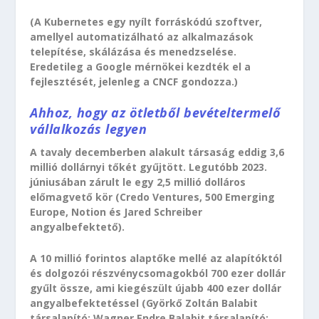
(A Kubernetes egy nyílt forráskódú szoftver,
amellyel automatizálható az alkalmazások
telepítése, skálázása és menedzselése.
Eredetileg a Google mérnökei kezdték el a
fejlesztését, jelenleg a CNCF gondozza.)
Ahhoz, hogy az ötletből bevételtermelő
vállalkozás legyen
A tavaly decemberben alakult társaság eddig 3,6
millió dollárnyi tőkét gyűjtött. Legutóbb 2023.
júniusában zárult le egy 2,5 millió dolláros
előmagvető kör (Credo Ventures, 500 Emerging
Europe, Notion és Jared Schreiber
angyalbefektető).
A 10 millió forintos alaptőke mellé az alapítóktól
és dolgozói részvénycsomagokból 700 ezer dollár
gyűlt össze, ami kiegészült újabb 400 ezer dollár
angyalbefektetéssel (Györkő Zoltán Balabit
társalapító; Wagner Endre Balabit társalapító;