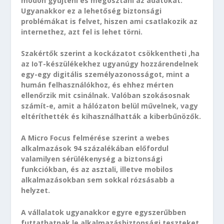
módon gyűjteni és megosztani az adatokat.
Ugyanakkor ez a lehetőség biztonsági
problémákat is felvet, hiszen ami csatlakozik az
internethez, azt fel is lehet törni.
Szakértők szerint a kockázatot csökkentheti ,ha
az IoT-készülékekhez ugyanúgy hozzárendelnek
egy-egy digitális személyazonosságot, mint a
humán felhasználókhoz, és ehhez mérten
ellenőrzik mit csinálnak. Valóban szokásosnak
számít-e, amit a hálózaton belül művelnek, vagy
eltéríthették és kihasználhatták a kiberbűnözők.
A Micro Focus felmérése szerint a webes
alkalmazások 94 százalékában előfordul
valamilyen sérülékenység a biztonsági
funkciókban, és az asztali, illetve mobilos
alkalmazásokban sem sokkal rózsásabb a
helyzet.
A vállalatok ugyanakkor egyre egyszerűbben
futtathatnak le alkalmazásbiztonsági teszteket