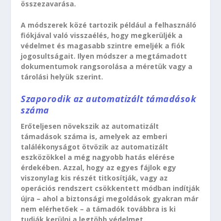
összezavarása.
A módszerek közé tartozik például a felhasználó
fiókjával való visszaélés, hogy megkerüljék a
védelmet és magasabb szintre emeljék a fiók
jogosultságait. Ilyen módszer a megtámadott
dokumentumok rangsorolása a méretük vagy a
tárolási helyük szerint.
Szaporodik az automatizált támadások
száma
Erőteljesen növekszik az automatizált
támadások száma is, amelyek az emberi
találékonyságot ötvözik az automatizált
eszközökkel a még nagyobb hatás elérése
érdekében. Azzal, hogy az egyes fájlok egy
viszonylag kis részét titkosítják, vagy az
operációs rendszert csökkentett módban indítják
újra – ahol a biztonsági megoldások gyakran már
nem elérhetőek – a támadók továbbra is ki
tudják kerülni a legtöbb védelmet.