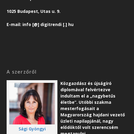
1025 Budapest, Utas u. 9.
E-mail: info [@] digitrendi [.] hu
A szerzőről
Közgazdász és újságíró
diplomával felvértezve
indultam el a „nagybetűs
életbe”. Utóbbi szakma
mesterfogásait a
Magyarország hajdani vezető
üzleti napilapjánál, nagy
elődöktől volt szerencsém
Sági Gyöngyi
megtanulni.