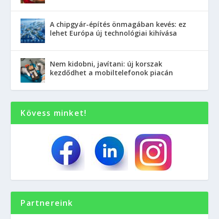
A chipgyár-építés önmagában kevés: ez
lehet Európa új technológiai kihívása
Nem kidobni, javítani: új korszak
kezdődhet a mobiltelefonok piacán
Kövess minket!
Partnereink