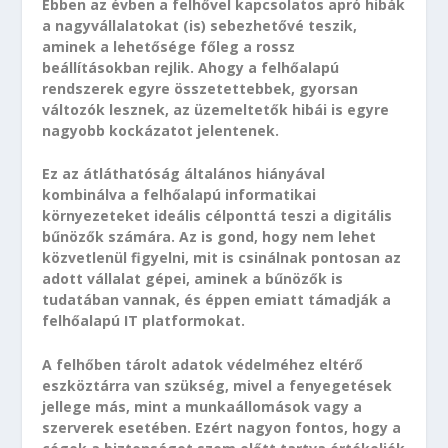
Ebben az évben a felhővel kapcsolatos apró hibák
a nagyvállalatokat (is) sebezhetővé teszik,
aminek a lehetősége főleg a rossz
beállításokban rejlik. Ahogy a felhőalapú
rendszerek egyre összetettebbek, gyorsan
változók lesznek, az üzemeltetők hibái is egyre
nagyobb kockázatot jelentenek.
Ez az átláthatóság általános hiányával
kombinálva a felhőalapú informatikai
környezeteket ideális célponttá teszi a digitális
bűnözők számára. Az is gond, hogy nem lehet
közvetlenül figyelni, mit is csinálnak pontosan az
adott vállalat gépei, aminek a bűnözők is
tudatában vannak, és éppen emiatt támadják a
felhőalapú IT platformokat.
A felhőben tárolt adatok védelméhez eltérő
eszköztárra van szükség, mivel a fenyegetések
jellege más, mint a munkaállomások vagy a
szerverek esetében. Ezért nagyon fontos, hogy a