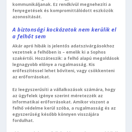
kommunikáljanak. Ez rendkívül megnehezíti a
fenyegetések és kompromittálódott eszközök
azonosítását.
A biztonsági kockázatok nem kerülik el
a felhőt sem
Akár apró hibák is jelentős adatszivárgásokhoz
vezetnek a felhőben is – emelik ki a Sophos
szakértői. Hozzáteszik: a felhő alapú megoldások
legnagyobb előnye a rugalmasság. Kis
erőfeszítéssel lehet bővíteni, vagy csökkenteni
az erőforrásokat.
Ez leegyszerűsíti a vállalkozások számára, hogy
az ügyfelek igénye szerint méretezzék az
informatikai erőforrásokat. Amikor viszont a
felhő védelme kerül szóba, a rugalmasság és az
egyszerűség később könnyen visszájára
fordulhat.