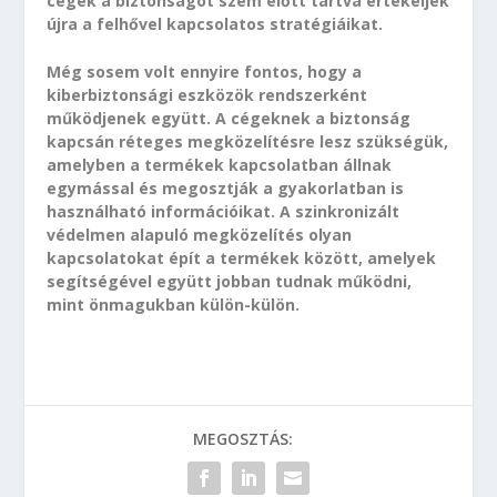
cégek a biztonságot szem előtt tartva értékeljék
újra a felhővel kapcsolatos stratégiáikat.
Még sosem volt ennyire fontos, hogy a
kiberbiztonsági eszközök rendszerként
működjenek együtt. A cégeknek a biztonság
kapcsán réteges megközelítésre lesz szükségük,
amelyben a termékek kapcsolatban állnak
egymással és megosztják a gyakorlatban is
használható információikat. A szinkronizált
védelmen alapuló megközelítés olyan
kapcsolatokat épít a termékek között, amelyek
segítségével együtt jobban tudnak működni,
mint önmagukban külön-külön.
MEGOSZTÁS: