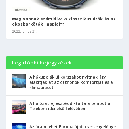
Meg vannak számlálva a klasszikus órák és az
okoskarkötők „napjai”?
2022. június 21.
Legutóbbi bejegyzések
A hőkupolák új korszakot nyitnak: így
alakítják át az otthonok komfortját és a
klímapiacot
A hálózatfejlesztés diktálta a tempót a
Telekom idei első félévében
Az áram lehet Európa újabb versenyelőnye