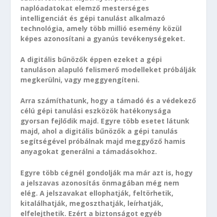
naplóadatokat elemző mesterséges
intelligenciát és gépi tanulást alkalmazó
technológia, amely több millió esemény közül
képes azonosítani a gyanús tevékenységeket.
A digitális bűnözők éppen ezeket a gépi
tanuláson alapuló felismerő modelleket próbálják
megkerülni, vagy meggyengíteni.
Arra számíthatunk, hogy a támadó és a védekező
célú gépi tanulási eszközök hatékonysága
gyorsan fejlődik majd. Egyre több esetet látunk
majd, ahol a digitális bűnözők a gépi tanulás
segítségével próbálnak majd meggyőző hamis
anyagokat generálni a támadásokhoz.
Egyre több cégnél gondolják ma már azt is, hogy
a jelszavas azonosítás önmagában még nem
elég. A jelszavakat ellophatják, feltörhetik,
kitalálhatják, megoszthatják, leírhatják,
elfelejthetik. Ezért a biztonságot egyéb