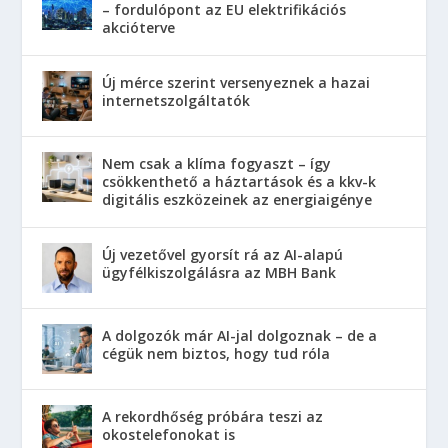
– fordulópont az EU elektrifikációs
akcióterve
Új mérce szerint versenyeznek a hazai
internetszolgáltatók
Nem csak a klíma fogyaszt – így
csökkenthető a háztartások és a kkv-k
digitális eszközeinek az energiaigénye
Új vezetővel gyorsít rá az AI-alapú
ügyfélkiszolgálásra az MBH Bank
A dolgozók már AI-jal dolgoznak – de a
cégük nem biztos, hogy tud róla
A rekordhőség próbára teszi az
okostelefonokat is