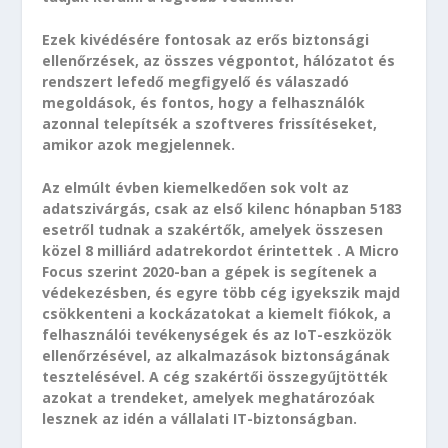
Ezek kivédésére fontosak az erős biztonsági
ellenőrzések, az összes végpontot, hálózatot és
rendszert lefedő megfigyelő és válaszadó
megoldások, és fontos, hogy a felhasználók
azonnal telepítsék a szoftveres frissítéseket,
amikor azok megjelennek.
Az elmúlt évben kiemelkedően sok volt az
adatszivárgás, csak az első kilenc hónapban 5183
esetről tudnak a szakértők, amelyek összesen
közel 8 milliárd adatrekordot érintettek . A Micro
Focus szerint 2020-ban a gépek is segítenek a
védekezésben, és egyre több cég igyekszik majd
csökkenteni a kockázatokat a kiemelt fiókok, a
felhasználói tevékenységek és az IoT-eszközök
ellenőrzésével, az alkalmazások biztonságának
tesztelésével. A cég szakértői összegyűjtötték
azokat a trendeket, amelyek meghatározóak
lesznek az idén a vállalati IT-biztonságban.