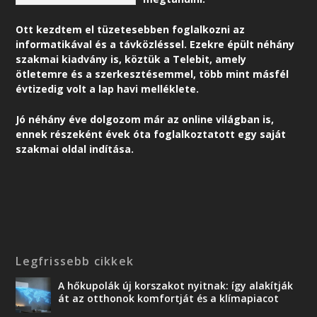
Ott kezdtem el tüzetesebben foglalkozni az
informatikával és a távközléssel. Ezekre épült néhány
szakmai kiadvány is, köztük a Telebit, amely
ötletemre és a szerkesztésemmel, több mint másfél
évtizedig volt a lap havi melléklete.
Jó néhány éve dolgozom már az online világban is,
ennek részeként é
vek óta foglalkoztatott egy saját
szakmai oldal indítása.
Legfrissebb cikkek
A hőkupolák új korszakot nyitnak: így alakítják
át az otthonok komfortját és a klímapiacot