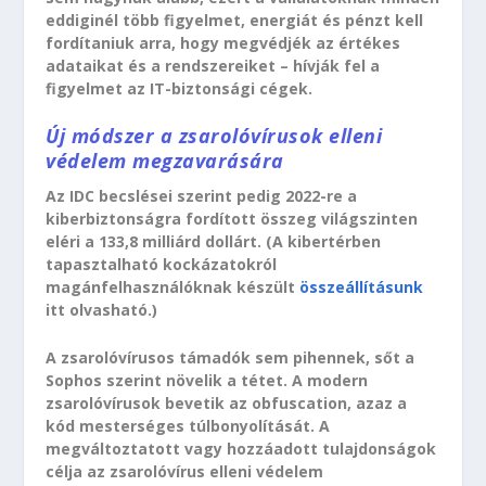
eddiginél több figyelmet, energiát és pénzt kell
fordítaniuk arra, hogy megvédjék az értékes
adataikat és a rendszereiket – hívják fel a
figyelmet az IT-biztonsági cégek.
Új módszer a zsarolóvírusok elleni
védelem megzavarására
Az IDC becslései szerint pedig 2022-re a
kiberbiztonságra fordított összeg világszinten
eléri a 133,8 milliárd dollárt. (A kibertérben
tapasztalható kockázatokról
magánfelhasználóknak készült
összeállításunk
itt olvasható.)
A zsarolóvírusos támadók sem pihennek, sőt a
Sophos szerint növelik a tétet. A modern
zsarolóvírusok bevetik az obfuscation, azaz a
kód mesterséges túlbonyolítását. A
megváltoztatott vagy hozzáadott tulajdonságok
célja az zsarolóvírus elleni védelem