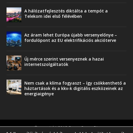
A hálózatfejlesztés diktálta a tempót a
Telekom idei első félévében
Az áram lehet Európa újabb versenyelőnye –
fordulópont az EU elektrifikációs akcióterve
Új mérce szerint versenyeznek a hazai
internetszolgáltatók
Nem csak a klíma fogyaszt – így csökkenthető a
háztartások és a kkv-k digitális eszközeinek az
energiaigénye
© copyright 2018 Press-Comp Bt.