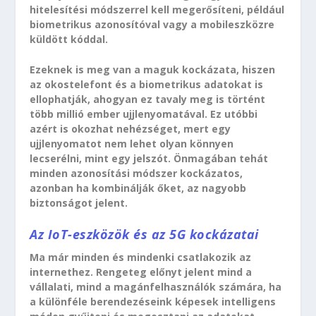
hitelesítési módszerrel kell megerősíteni, például
biometrikus azonosítóval vagy a mobileszközre
küldött kóddal.
Ezeknek is meg van a maguk kockázata, hiszen
az okostelefont és a biometrikus adatokat is
ellophatják, ahogyan ez tavaly meg is történt
több millió ember ujjlenyomatával. Ez utóbbi
azért is okozhat nehézséget, mert egy
ujjlenyomatot nem lehet olyan könnyen
lecserélni, mint egy jelszót. Önmagában tehát
minden azonosítási módszer kockázatos,
azonban ha kombinálják őket, az nagyobb
biztonságot jelent.
Az IoT-eszközök és az 5G kockázatai
Ma már minden és mindenki csatlakozik az
internethez. Rengeteg előnyt jelent mind a
vállalati, mind a magánfelhasználók számára, ha
a különféle berendezéseink képesek intelligens