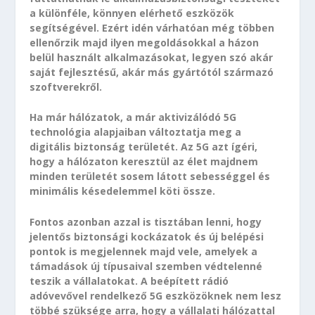
a különféle, könnyen elérhető eszközök
segítségével. Ezért idén várhatóan még többen
ellenőrzik majd ilyen megoldásokkal a házon
belül használt alkalmazásokat, legyen szó akár
saját fejlesztésű, akár más gyártótól származó
szoftverekről.
Ha már hálózatok, a már aktivizálódó 5G
technológia alapjaiban változtatja meg a
digitális biztonság területét. Az 5G azt ígéri,
hogy a hálózaton keresztül az élet majdnem
minden területét sosem látott sebességgel és
minimális késedelemmel köti össze.
Fontos azonban azzal is tisztában lenni, hogy
jelentős biztonsági kockázatok és új belépési
pontok is megjelennek majd vele, amelyek a
támadások új típusaival szemben védtelenné
teszik a vállalatokat. A beépített rádió
adóvevővel rendelkező 5G eszközöknek nem lesz
többé szüksége arra, hogy a vállalati hálózattal