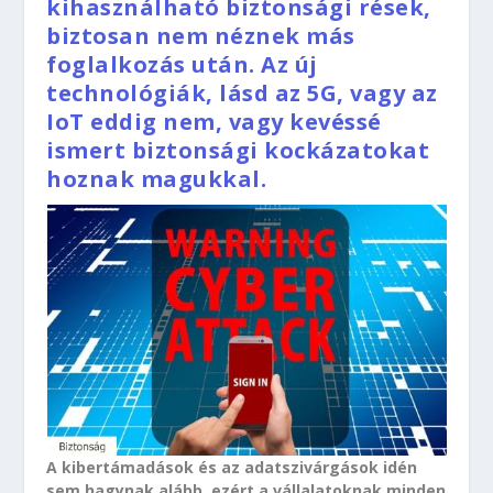
kihasználható biztonsági rések,
biztosan nem néznek más
foglalkozás után. Az új
technológiák, lásd az 5G, vagy az
IoT eddig nem, vagy kevéssé
ismert biztonsági kockázatokat
hoznak magukkal.
A kibertámadások és az adatszivárgások idén
sem hagynak alább, ezért a vállalatoknak minden