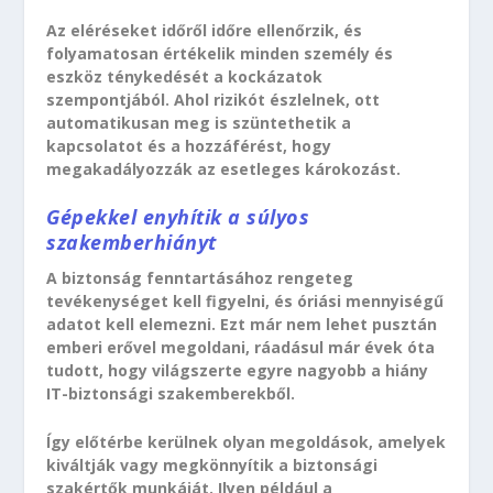
Az eléréseket időről időre ellenőrzik, és
folyamatosan értékelik minden személy és
eszköz ténykedését a kockázatok
szempontjából. Ahol rizikót észlelnek, ott
automatikusan meg is szüntethetik a
kapcsolatot és a hozzáférést, hogy
megakadályozzák az esetleges károkozást.
Gépekkel enyhítik a súlyos
szakemberhiányt
A biztonság fenntartásához rengeteg
tevékenységet kell figyelni, és óriási mennyiségű
adatot kell elemezni. Ezt már nem lehet pusztán
emberi erővel megoldani, ráadásul már évek óta
tudott, hogy világszerte egyre nagyobb a hiány
IT-biztonsági szakemberekből.
Így előtérbe kerülnek olyan megoldások, amelyek
kiváltják vagy megkönnyítik a biztonsági
szakértők munkáját. Ilyen például a