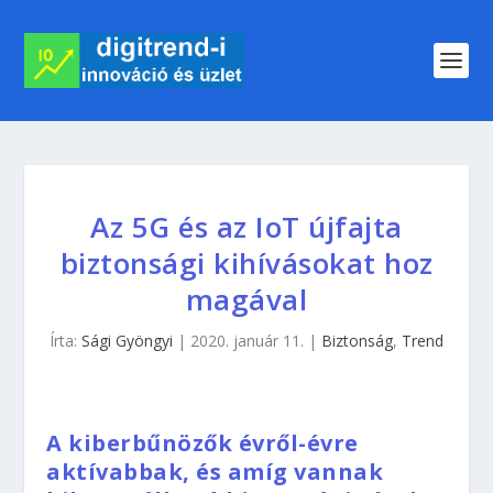
Az 5G és az IoT újfajta
biztonsági kihívásokat hoz
magával
Írta:
Sági Gyöngyi
|
2020. január 11.
|
Biztonság
,
Trend
A kiberbűnözők évről-évre
aktívabbak, és amíg vannak