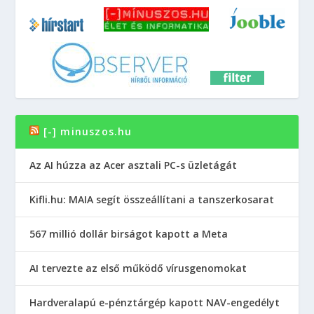
[-] minuszos.hu
Az AI húzza az Acer asztali PC-s üzletágát
Kifli.hu: MAIA segít összeállítani a tanszerkosarat
567 millió dollár birságot kapott a Meta
AI tervezte az első működő vírusgenomokat
Hardveralapú e-pénztárgép kapott NAV-engedélyt