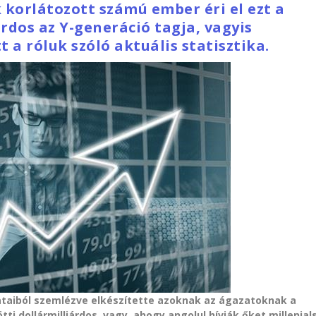
k korlátozott számú ember éri el ezt a
árdos az Y-generáció tagja, vagyis
tt a róluk szóló aktuális statisztika.
dataiból szemlézve elkészítette azoknak az ágazatoknak a
tti dollármilliárdos, vagy, ahogy angolul hívják őket millenial