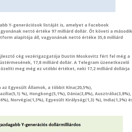
abb Y-generációsok listáját is, amelyet a Facebook
gyonának nettó értéke 97 milliárd dollár. Őt követi a másodi
form alapítója áll, vagyonának nettó értéke 35,6 milliárd
lesztő cég vezérigazgatója Dustin Moskovitz fért fel még a
üstérmesének, 17,8 milliárd dollár. A Telegram üzenetkezelő
zelíti meg még ez utóbbi értéket, neki 17,2 milliárd dollárja
az Egyesült Államok, a többit Kína(20,5%),
ília(5,1) %), Hongkong(5,1%), Dánia(3,8%), Ausztrália(3,8%),
6%), Norvégia(1,3%), Egyesült Királyság(1,3) %), India(1,3%) é