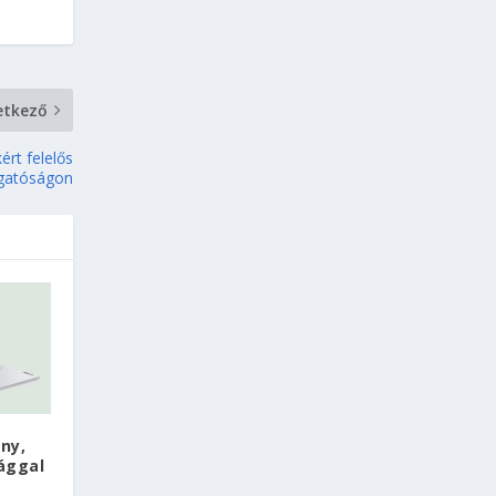
etkező
ért felelős
gatóságon
ény,
ággal