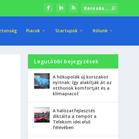
ztonság
Piacok
Startupok
Rólunk
Legutóbbi bejegyzések
A hőkupolák új korszakot
nyitnak: így alakítják át az
otthonok komfortját és a
klímapiacot
A hálózatfejlesztés
diktálta a tempót a
Telekom idei első
félévében