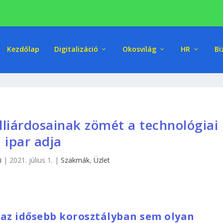
Kezdőlap
Digitalizáció
Okosvilág
HR
Bi
lliárdosainak zömét a technológiai
ipar adja
i
|
2021. július 1.
|
Szakmák
,
Üzlet
 az idősebb korosztályban sem olyan