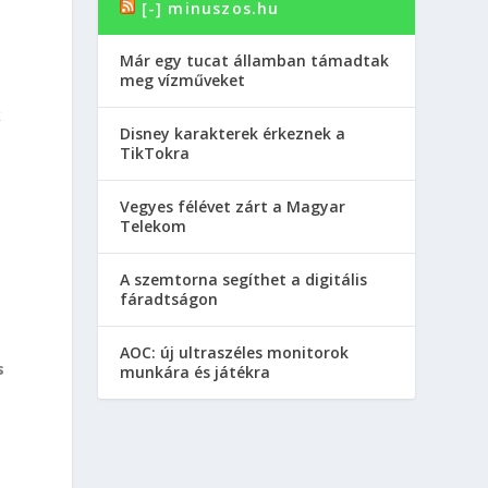
[-] minuszos.hu
Már egy tucat államban támadtak
meg vízműveket
k
Disney karakterek érkeznek a
TikTokra
Vegyes félévet zárt a Magyar
Telekom
A szemtorna segíthet a digitális
fáradtságon
AOC: új ultraszéles monitorok
s
munkára és játékra