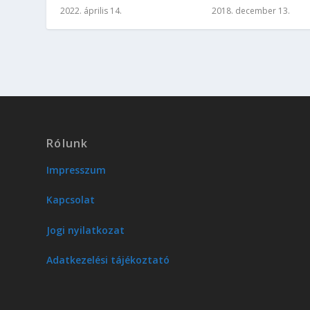
2022. április 14.
2018. december 13.
Rólunk
Impresszum
Kapcsolat
Jogi nyilatkozat
Adatkezelési tájékoztató