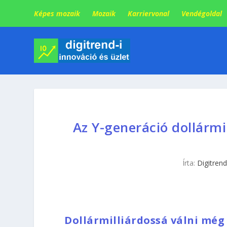
Képes mozaik
Mozaik
Karriervonal
Vendégoldal
Az Y-generáció dollármi
Írta:
Digitrend
Dollármilliárdossá válni még