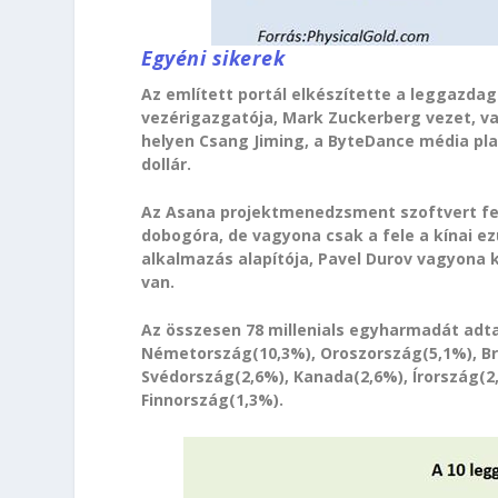
Egyéni sikerek
Az említett portál elkészítette a leggazdag
vezérigazgatója, Mark Zuckerberg vezet, va
helyen Csang Jiming, a ByteDance média plat
dollár.
Az Asana projektmenedzsment szoftvert fej
dobogóra, de vagyona csak a fele a kínai ez
alkalmazás alapítója, Pavel Durov vagyona kö
van.
Az összesen 78 millenials egyharmadát adta 
Németország(10,3%), Oroszország(5,1%), Braz
Svédország(2,6%), Kanada(2,6%), Írország(2,
Finnország(1,3%).