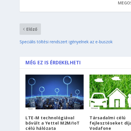
MEGOS
Előző
Speciális töltési rendszert igényelnek az e-buszok
MÉG EZ IS ÉRDEKELHETI
LTE-M technológiával
Társadalmi célú
bővült a Yettel M2M/IoT
fejlesztéseket díj
célú hálózata
Vodafone