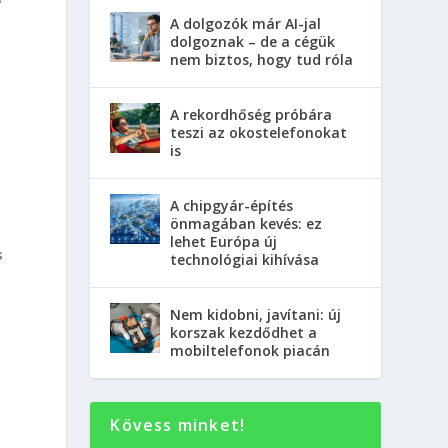
A dolgozók már AI-jal
dolgoznak – de a cégük
nem biztos, hogy tud róla
A rekordhőség próbára
teszi az okostelefonokat
is
A chipgyár-építés
önmagában kevés: ez
lehet Európa új
s
technológiai kihívása
Nem kidobni, javítani: új
korszak kezdődhet a
mobiltelefonok piacán
Kövess minket!