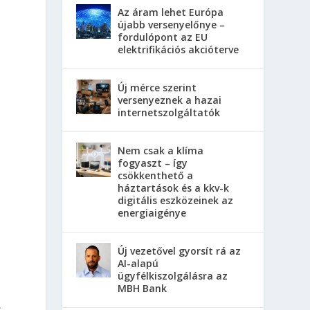
Az áram lehet Európa
újabb versenyelőnye –
fordulópont az EU
elektrifikációs akcióterve
Új mérce szerint
versenyeznek a hazai
internetszolgáltatók
Nem csak a klíma
fogyaszt – így
csökkenthető a
háztartások és a kkv-k
digitális eszközeinek az
energiaigénye
Új vezetővel gyorsít rá az
AI-alapú
ügyfélkiszolgálásra az
MBH Bank
s