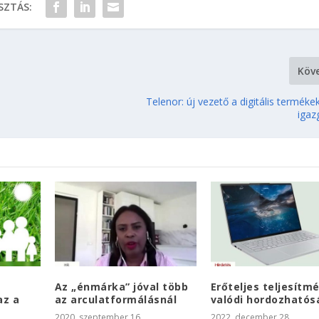
ZTÁS:
Köv
Telenor: új vezető a digitális termékek
igaz
Az „énmárka” jóval több
Erőteljes teljesítm
az a
az arculatformálásnál
valódi hordozhatós
2020. szeptember 16.
2022. december 28.