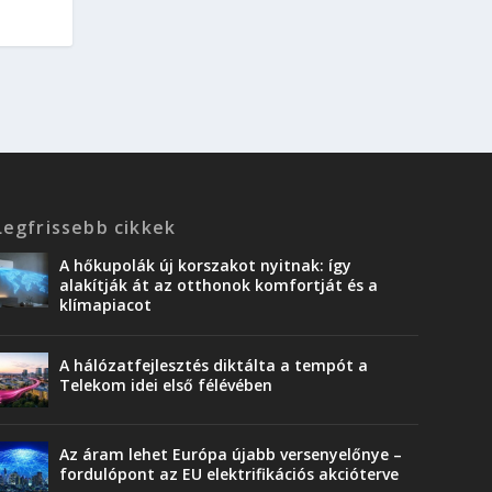
Legfrissebb cikkek
A hőkupolák új korszakot nyitnak: így
alakítják át az otthonok komfortját és a
klímapiacot
A hálózatfejlesztés diktálta a tempót a
Telekom idei első félévében
Az áram lehet Európa újabb versenyelőnye –
fordulópont az EU elektrifikációs akcióterve