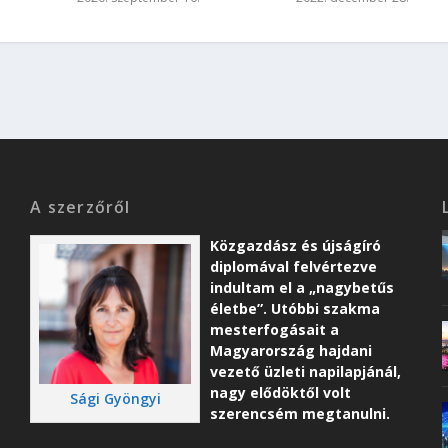
A szerzőről
Közgazdász és újságíró
diplomával felvértezve
indultam el a „nagybetűs
életbe”. Utóbbi szakma
mesterfogásait a
Magyarország hajdani
vezető üzleti napilapjánál,
nagy elődöktől volt
Sági Gyöngyi
szerencsém megtanulni.