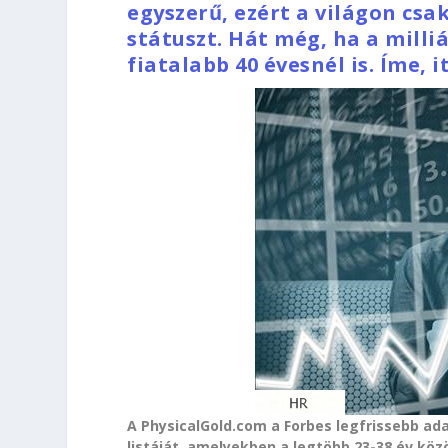
egyszerű, ezért a világon csa
státuszt. Hát még, ha a milli
fiatalabb 40 évesnél is. Íme, i
A PhysicalGold.com a Forbes legfrissebb a
listáját, amelyekben a legtöbb 23-38 év közö