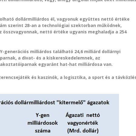
olható dollármilliárdos él, vagyonuk együttes nettó értéke
 szám szerint 28-an a technológiai szektorban működnek,
az összvagyonnak, nettó értéke ugyanis meghaladja a 254
generációs milliárdos található 24,6 milliárd dollárnyi
parnak, a divat- és a kiskereskedelemnek, az
akoztatóiparnak egyaránt hat-hat milliárdosa van.
zerencsejáték és kaszinók, a logisztika, a sport és a távközlé