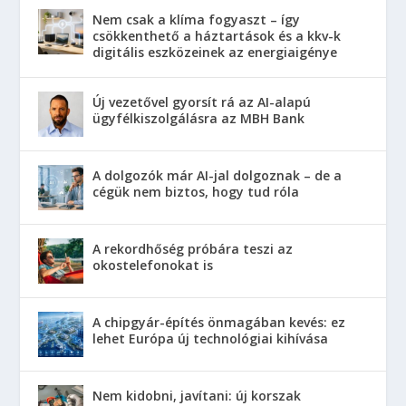
Nem csak a klíma fogyaszt – így
csökkenthető a háztartások és a kkv-k
digitális eszközeinek az energiaigénye
Új vezetővel gyorsít rá az AI-alapú
ügyfélkiszolgálásra az MBH Bank
A dolgozók már AI-jal dolgoznak – de a
cégük nem biztos, hogy tud róla
A rekordhőség próbára teszi az
okostelefonokat is
A chipgyár-építés önmagában kevés: ez
lehet Európa új technológiai kihívása
Nem kidobni, javítani: új korszak