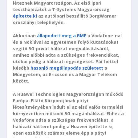
léteznek Magyarországon. Az első ipari
teszthálózatot a T-Systems Magyarország
építette ki
az autóipari beszállító BorgWarner
oroszlányi telephelyén.
Akkoriban
állapodott meg a BME
a Vodafone-nal
és a Nokiával az egyetemen folyó kutatásokat
segítő 5G-privát hálózat megvalósításáról,
amihez előbbi adta a szükséges frekvenciákat,
utóbbi pedig a hálózati egységeket. Pár héttel
később
hasonló megállapodás született
a
Műegyetem, az Ericsson és a Magyar Telekom
között.
A Huawei Technologies Magyarországon működő
Európai Ellátó Központjának pátyi
létesítményében indult el az első valós termelési
környezetben működő 5G magánhálózat. Ehhez a
Vodafone adta a szükséges frekvenciákat, a
hálózati hátteret pedig a Huawei építette ki,
ezen eszközök számos eleme épp a pátyi