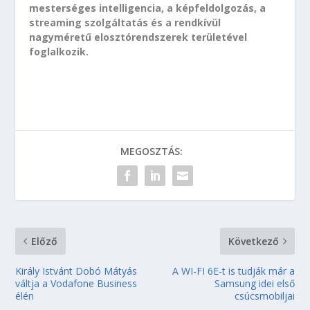
mesterséges intelligencia, a képfeldolgozás, a
streaming szolgáltatás és a rendkívül
nagyméretű elosztórendszerek területével
foglalkozik.
MEGOSZTÁS:
Előző
Következő
Király Istvánt Dobó Mátyás
A WI-FI 6E-t is tudják már a
váltja a Vodafone Business
Samsung idei első
élén
csúcsmobiljai