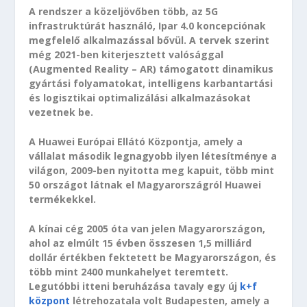
A rendszer a közeljövőben több, az 5G
infrastruktúrát használó, Ipar 4.0 koncepciónak
megfelelő alkalmazással bővül. A tervek szerint
még 2021-ben kiterjesztett valósággal
(Augmented Reality – AR) támogatott dinamikus
gyártási folyamatokat, intelligens karbantartási
és logisztikai optimalizálási alkalmazásokat
vezetnek be.
A Huawei Európai Ellátó Központja, amely a
vállalat második legnagyobb ilyen létesítménye a
világon, 2009-ben nyitotta meg kapuit, több mint
50 országot látnak el Magyarországról Huawei
termékekkel.
A kínai cég 2005 óta van jelen Magyarországon,
ahol az elmúlt 15 évben összesen 1,5 milliárd
dollár értékben fektetett be Magyarországon, és
több mint 2400 munkahelyet teremtett.
Legutóbbi itteni beruházása tavaly egy új
k+f
központ
létrehozatala volt Budapesten, amely a