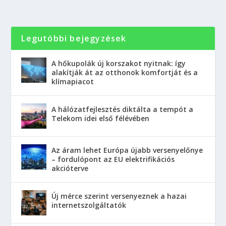
Legutóbbi bejegyzések
A hőkupolák új korszakot nyitnak: így
alakítják át az otthonok komfortját és a
klímapiacot
A hálózatfejlesztés diktálta a tempót a
Telekom idei első félévében
Az áram lehet Európa újabb versenyelőnye
– fordulópont az EU elektrifikációs
akcióterve
Új mérce szerint versenyeznek a hazai
internetszolgáltatók