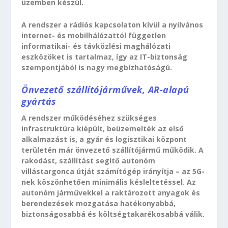
üzemben készül.
A rendszer a rádiós kapcsolaton kívül a nyilvános
internet- és mobilhálózattól független
informatikai- és távközlési maghálózati
eszközöket is tartalmaz, így az IT-biztonság
szempontjából is nagy megbízhatóságú.
Önvezető szállítójárművek, AR-alapú
gyártás
A rendszer működéséhez szükséges
infrastruktúra kiépült, beüzemelték az első
alkalmazást is, a gyár és logisztikai központ
területén már önvezető szállítójármű működik. A
rakodást, szállítást segítő autonóm
villástargonca útját számítógép irányítja – az 5G-
nek köszönhetően minimális késleltetéssel. Az
autonóm járművekkel a raktározott anyagok és
berendezések mozgatása hatékonyabbá,
biztonságosabbá és költségtakarékosabbá válik.