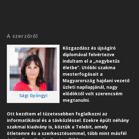
A szerzőről
Közgazdász és újságíró
diplomával felvértezve
indultam el a „nagybetűs
életbe”. Utóbbi szakma
mesterfogásait a
Magyarország hajdani vezető
üzleti napilapjánál, nagy
elődöktől volt szerencsém
Sági Gyöngyi
megtanulni.
Ott kezdtem el tüzetesebben foglalkozni az
informatikával és a távközléssel. Ezekre épült néhány
szakmai kiadvány is, köztük a Telebit, amely
ötletemre és a szerkesztésemmel, több mint másfél