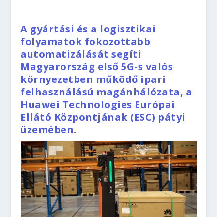
A gyártási és a logisztikai
folyamatok fokozottabb
automatizálását segíti
Magyarország első 5G-s valós
környezetben működő ipari
felhasználású magánhálózata, a
Huawei Technologies Európai
Ellátó Központjának (ESC) pátyi
üzemében.