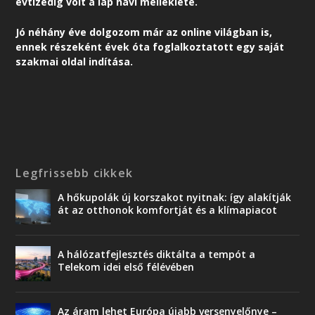
évtizedig volt a lap havi melléklete.
Jó néhány éve dolgozom már az online világban is,
ennek részeként é
vek óta foglalkoztatott egy saját
szakmai oldal indítása.
Legfrissebb cikkek
A hőkupolák új korszakot nyitnak: így alakítják
át az otthonok komfortját és a klímapiacot
A hálózatfejlesztés diktálta a tempót a
Telekom idei első félévében
Az áram lehet Európa újabb versenyelőnye –