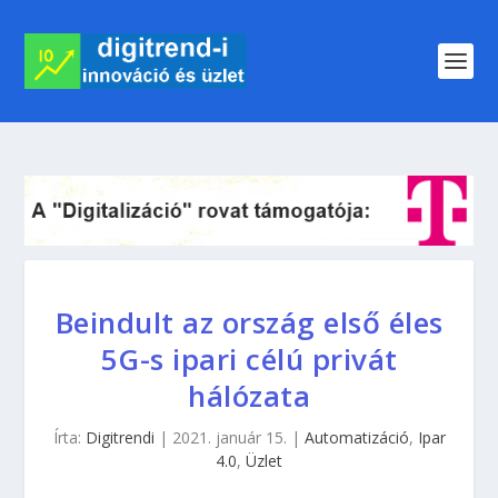
Beindult az ország első éles
5G-s ipari célú privát
hálózata
Írta:
Digitrendi
|
2021. január 15.
|
Automatizáció
,
Ipar
4.0
,
Üzlet