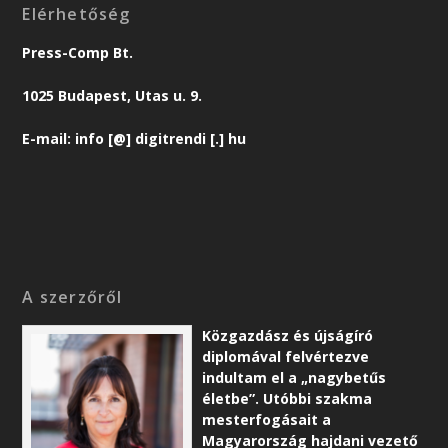
Elérhetőség
Press-Comp Bt.
1025 Budapest, Utas u. 9.
E-mail: info [@] digitrendi [.] hu
A szerzőről
Közgazdász és újságíró
diplomával felvértezve
indultam el a „nagybetűs
életbe”. Utóbbi szakma
mesterfogásait a
Magyarország hajdani vezető