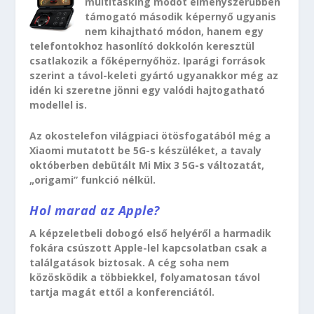
multitasking módot élményszerűbben
támogató második képernyő ugyanis
nem kihajtható módon, hanem egy
telefontokhoz hasonlító dokkolón keresztül
csatlakozik a főképernyőhöz. Iparági források
szerint a távol-keleti gyártó ugyanakkor még az
idén ki szeretne jönni egy valódi hajtogatható
modellel is.
Az okostelefon világpiaci ötösfogatából még a
Xiaomi mutatott be 5G-s készüléket, a tavaly
októberben debütált Mi Mix 3 5G-s változatát,
„origami” funkció nélkül.
Hol marad az Apple?
A képzeletbeli dobogó első helyéről a harmadik
fokára csúszott Apple-lel kapcsolatban csak a
találgatások biztosak. A cég soha nem
közösködik a többiekkel, folyamatosan távol
tartja magát ettől a konferenciától.