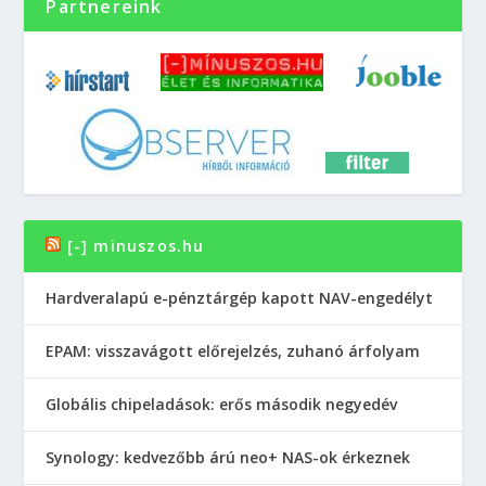
Partnereink
[-] minuszos.hu
Hardveralapú e-pénztárgép kapott NAV-engedélyt
EPAM: visszavágott előrejelzés, zuhanó árfolyam
Globális chipeladások: erős második negyedév
Synology: kedvezőbb árú neo+ NAS-ok érkeznek