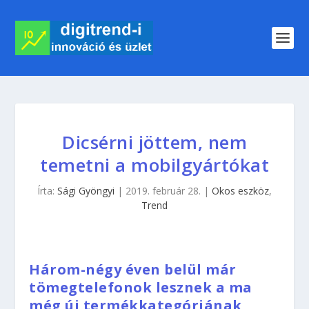
Dicsérni jöttem, nem
temetni a mobilgyártókat
Írta:
Sági Gyöngyi
|
2019. február 28.
|
Okos eszköz
,
Trend
Három-négy éven belül már
tömegtelefonok lesznek a ma
még új termékkategóriának