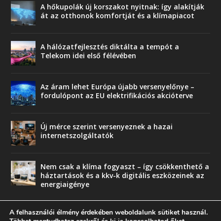
A hőkupolák új korszakot nyitnak: így alakítják
át az otthonok komfortját és a klímapiacot
A hálózatfejlesztés diktálta a tempót a
Telekom idei első félévében
Az áram lehet Európa újabb versenyelőnye –
fordulópont az EU elektrifikációs akcióterve
Új mérce szerint versenyeznek a hazai
internetszolgáltatók
Nem csak a klíma fogyaszt – így csökkenthető a
háztartások és a kkv-k digitális eszközeinek az
energiaigénye
A felhasználói élmény érdekében weboldalunk sütiket használ.