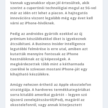
Vannak ugyanakkor olyan jól értesültek, akik
szerint a cupertinói technológiai mogul az 5G-vel
már az idén ott lehet a piacon. A hajtogatós
innovációra viszont legalább még egy évet kell
várni az iPhone-hívőknek.
Pedig az androidos gyártók ezekkel az új
prémium készülékekkel őket is igyekeznek
átcsábítani. A Business Insider Intelligence
legutóbbi felmérése is erre utal, amiben azt
kutatták mennyire fontosak az iPhone
használóknak az új képességek. A
megkérdezettek több mint a kétharmada
cserélné le szívesen mostani iPhone-ját egy
kihajtható készülékre.
Amúgy nehezen érthető az Apple okostelefon
stratégiája. A hardveres termékkategóriákat
sorra kitaláló amerikai gyártót – legyen szó
újszerű zenelejátszásról(iPod), magáról az
okostelefonról, vagy annak kiterjesztett