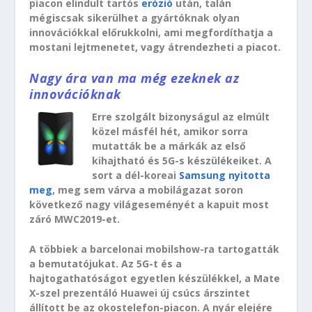
piacon elindult tartós
erózió
után, talán
mégiscsak sikerülhet a gyártóknak olyan
innovációkkal előrukkolni, ami megfordíthatja a
mostani lejtmenetet, vagy átrendezheti a piacot.
Nagy ára van ma még ezeknek az
innovációknak
Erre szolgált bizonyságul az elmúlt
közel másfél hét, amikor sorra
mutatták be a márkák az első
kihajtható és 5G-s készülékeiket. A
sort a dél-koreai
Samsung nyitotta
meg
, meg sem várva a mobilágazat soron
következő nagy világeseményét a kapuit most
záró MWC2019-et.
A többiek a barcelonai mobilshow-ra tartogatták
a bemutatójukat. Az 5G-t és a
hajtogathatóságot egyetlen készülékkel, a Mate
X-szel prezentáló Huawei új csúcs árszintet
állított be az okostelefon-piacon. A nyár elejére