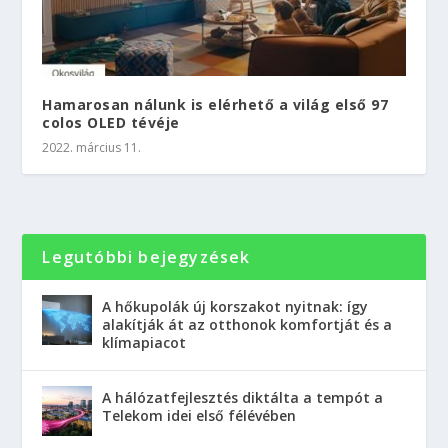
Hamarosan nálunk is elérhető a világ első 97
colos OLED tévéje
2022. március 11.
Legutóbbi bejegyzések
A hőkupolák új korszakot nyitnak: így
alakítják át az otthonok komfortját és a
klímapiacot
A hálózatfejlesztés diktálta a tempót a
Telekom idei első félévében