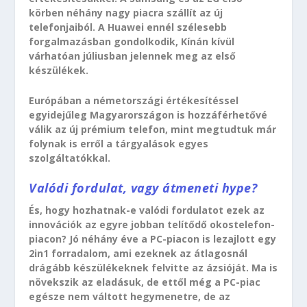
körben néhány nagy piacra szállít az új
telefonjaiból. A Huawei ennél szélesebb
forgalmazásban gondolkodik, Kínán kívül
várhatóan júliusban jelennek meg az első
készülékek.
Európában a németországi értékesítéssel
egyidejűleg Magyarországon is hozzáférhetővé
válik az új prémium telefon, mint megtudtuk már
folynak is erről a tárgyalások egyes
szolgáltatókkal.
Valódi fordulat, vagy átmeneti hype?
És, hogy hozhatnak-e valódi fordulatot ezek az
innovációk az egyre jobban telítődő okostelefon-
piacon? Jó néhány éve a PC-piacon is lezajlott egy
2in1 forradalom, ami ezeknek az átlagosnál
drágább készülékeknek felvitte az ázsióját. Ma is
növekszik az eladásuk, de ettől még a PC-piac
egésze nem váltott hegymenetre, de az