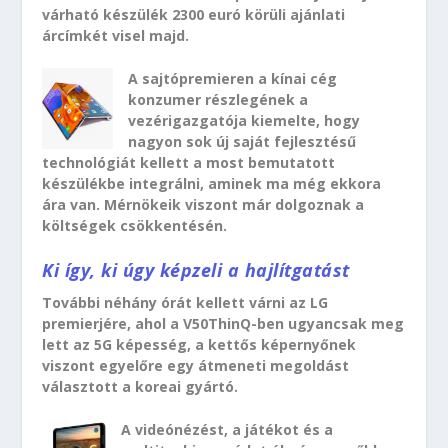
várható készülék 2300 euró körüli ajánlati
árcímkét visel majd.
A sajtópremieren a kínai cég
konzumer részlegének a
vezérigazgatója kiemelte, hogy
nagyon sok új saját fejlesztésű
technológiát kellett a most bemutatott
készülékbe integrálni, aminek ma még ekkora
ára van. Mérnökeik viszont már dolgoznak a
költségek csökkentésén.
Ki így, ki úgy képzeli a hajlítgatást
További néhány órát kellett várni az LG
premierjére, ahol a V50ThinQ-ben ugyancsak meg
lett az 5G képesség, a kettős képernyőnek
viszont egyelőre egy átmeneti megoldást
választott a koreai gyártó.
A videónézést, a játékot és a