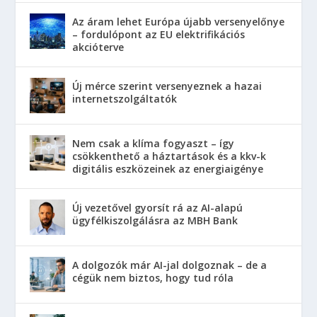
Az áram lehet Európa újabb versenyelőnye
– fordulópont az EU elektrifikációs
akcióterve
Új mérce szerint versenyeznek a hazai
internetszolgáltatók
Nem csak a klíma fogyaszt – így
csökkenthető a háztartások és a kkv-k
digitális eszközeinek az energiaigénye
Új vezetővel gyorsít rá az AI-alapú
ügyfélkiszolgálásra az MBH Bank
A dolgozók már AI-jal dolgoznak – de a
cégük nem biztos, hogy tud róla