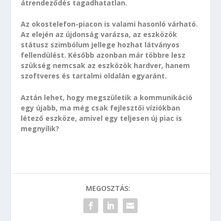
átrendeződés tagadhatatlan.
Az okostelefon-piacon is valami hasonló várható.
Az elején az újdonság varázsa, az eszközök
státusz szimbólum jellege hozhat látványos
fellendülést. Később azonban már többre lesz
szükség nemcsak az eszközök hardver, hanem
szoftveres és tartalmi oldalán egyaránt.
Aztán lehet, hogy megszületik a kommunikáció
egy újabb, ma még csak fejlesztői víziókban
létező eszköze, amivel egy teljesen új piac is
megnyílik?
MEGOSZTÁS: