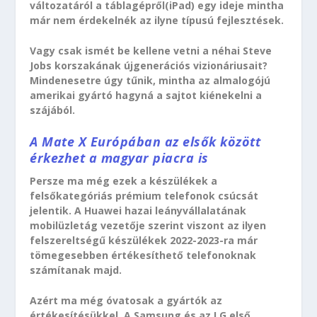
változatáról a táblagépről(iPad) egy ideje mintha
már nem érdekelnék az ilyne típusú fejlesztések.
Vagy csak ismét be kellene vetni a néhai Steve
Jobs korszakának újgenerációs vizionáriusait?
Mindenesetre úgy tűnik, mintha az almalogójú
amerikai gyártó hagyná a sajtot kiénekelni a
szájából.
A Mate X Európában az elsők között
érkezhet a magyar piacra is
Persze ma még ezek a készülékek a
felsőkategóriás prémium telefonok csúcsát
jelentik. A Huawei hazai leányvállalatának
mobilüzletág vezetője szerint viszont az ilyen
felszereltségű készülékek 2022-2023-ra már
tömegesebben értékesíthető telefonoknak
számítanak majd.
Azért ma még óvatosak a gyártók az
értékesítésükkel. A Samsung és az LG első