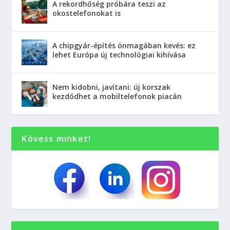
A rekordhőség próbára teszi az
okostelefonokat is
A chipgyár-építés önmagában kevés: ez
lehet Európa új technológiai kihívása
Nem kidobni, javítani: új korszak
kezdődhet a mobiltelefonok piacán
Kövess minket!