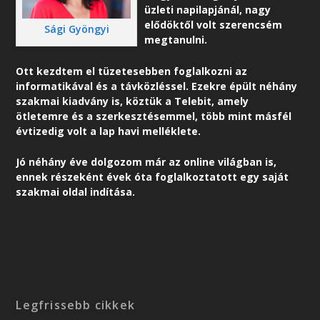
üzleti napilapjánál, nagy
elődöktől volt szerencsém
Sági Gyöngyi
megtanulni.
Ott kezdtem el tüzetesebben foglalkozni az
informatikával és a távközléssel. Ezekre épült néhány
szakmai kiadvány is, köztük a Telebit, amely
ötletemre és a szerkesztésemmel, több mint másfél
évtizedig volt a lap havi melléklete.
Jó néhány éve dolgozom már az online világban is,
ennek részeként é
vek óta foglalkoztatott egy saját
szakmai oldal indítása.
Legfrissebb cikkek