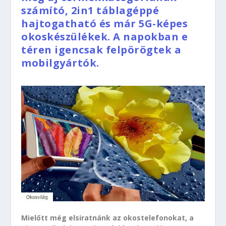
számító, 2in1 táblagéppé
hajtogatható és már 5G-képes
okoskészülékek. A napokban e
téren igencsak felpörögtek a
mobilgyártók.
Mielőtt még elsiratnánk az okostelefonokat, a