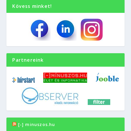
Kövess minket!
Partnereink
[-] minuszos.hu