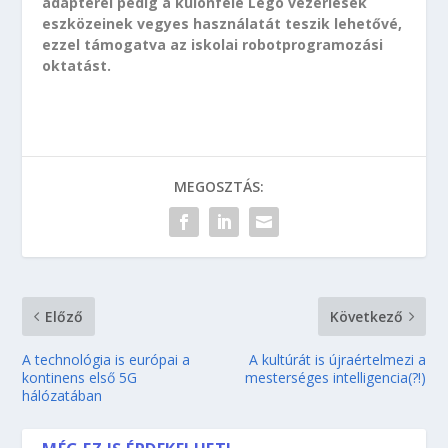
adapterei pedig a különféle Lego vezérlések
eszközeinek vegyes használatát teszik lehetővé,
ezzel támogatva az iskolai robotprogramozási
oktatást.
MEGOSZTÁS:
Előző
Következő
A technológia is európai a
A kultúrát is újraértelmezi a
kontinens első 5G
mesterséges intelligencia(?!)
hálózatában