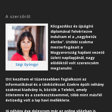
A szerzőről
Közgazdász és újságíró
diplomával felvértezve
indultam el a „nagybetűs
életbe”. Utóbbi szakma
mesterfogásait a
Magyarország hajdani vezető
üzleti napilapjánál, nagy
elődöktől volt szerencsém
Sági Gyöngyi
megtanulni.
Ott kezdtem el tüzetesebben foglalkozni az
informatikával és a távközléssel. Ezekre épült néhány
szakmai kiadvány is, köztük a Telebit, amely
ötletemre és a szerkesztésemmel, több mint másfél
évtizedig volt a lap havi melléklete.
Jó néhány éve dolgozom már az online világban is,