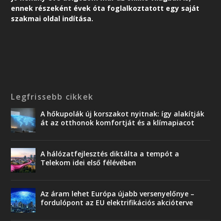
ennek részeként é
vek óta foglalkoztatott egy saját
szakmai oldal indítása.
Legfrissebb cikkek
A hőkupolák új korszakot nyitnak: így alakítják
át az otthonok komfortját és a klímapiacot
A hálózatfejlesztés diktálta a tempót a
Telekom idei első félévében
Az áram lehet Európa újabb versenyelőnye –
fordulópont az EU elektrifikációs akcióterve