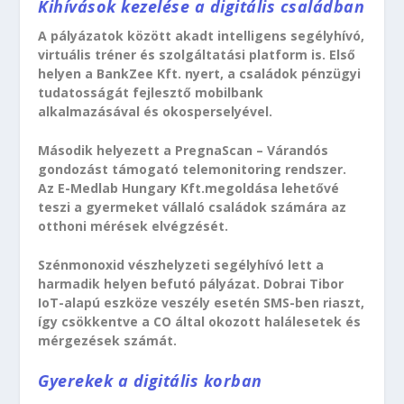
Kihívások kezelése a digitális családban
A pályázatok között akadt intelligens segélyhívó,
virtuális tréner és szolgáltatási platform is. Első
helyen a BankZee Kft. nyert, a családok pénzügyi
tudatosságát fejlesztő mobilbank
alkalmazásával és okosperselyével.
Második helyezett a PregnaScan – Várandós
gondozást támogató telemonitoring rendszer.
Az E-Medlab Hungary Kft.megoldása lehetővé
teszi a gyermeket vállaló családok számára az
otthoni mérések elvégzését.
Szénmonoxid vészhelyzeti segélyhívó lett a
harmadik helyen befutó pályázat. Dobrai Tibor
IoT-alapú eszköze veszély esetén SMS-ben riaszt,
így csökkentve a CO által okozott halálesetek és
mérgezések számát.
Gyerekek a digitális korban