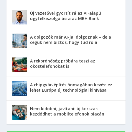
Új vezetővel gyorsít rá az AI-alapú
ügyfélkiszolgálásra az MBH Bank
A dolgozók már AI-jal dolgoznak – de a
cégük nem biztos, hogy tud róla
A rekordhőség próbára teszi az
okostelefonokat is
A chipgyár-építés önmagában kevés: ez
lehet Európa új technológiai kihívása
Nem kidobni, javítani: új korszak
kezdődhet a mobiltelefonok piacán