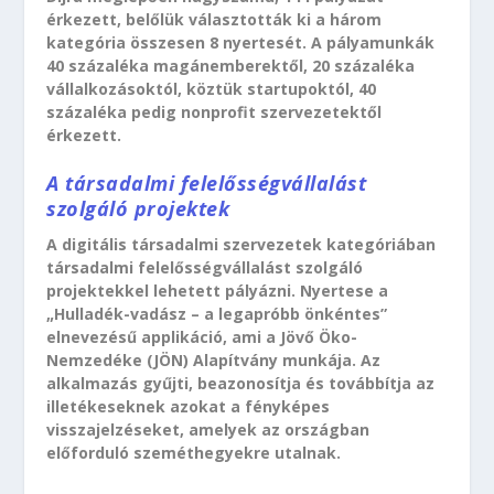
érkezett, belőlük választották ki a három
kategória összesen 8 nyertesét. A pályamunkák
40 százaléka magánemberektől, 20 százaléka
vállalkozásoktól, köztük startupoktól, 40
százaléka pedig nonprofit szervezetektől
érkezett.
A társadalmi felelősségvállalást
szolgáló projektek
A digitális társadalmi szervezetek kategóriában
társadalmi felelősségvállalást szolgáló
projektekkel lehetett pályázni. Nyertese a
„Hulladék-vadász – a legapróbb önkéntes”
elnevezésű applikáció, ami a Jövő Öko-
Nemzedéke (JÖN) Alapítvány munkája. Az
alkalmazás gyűjti, beazonosítja és továbbítja az
illetékeseknek azokat a fényképes
visszajelzéseket, amelyek az országban
előforduló szeméthegyekre utalnak.