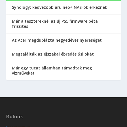
Synology: kedvezőbb árú neo+ NAS-ok érkeznek
Már a tesztereknél az új PS5 firmware béta
frissítés
Az Acer megduplázta negyedéves nyereségét
Megtalálták az éjszakai ébredés ősi okát
Már egy tucat államban támadtak meg
vízműveket
Rólunk