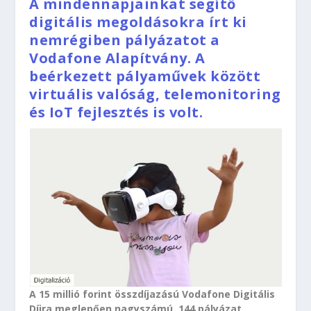
A mindennapjainkat segítő
digitális megoldásokra írt ki
nemrégiben pályázatot a
Vodafone Alapítvány. A
beérkezett pályaművek között
virtuális valóság, telemonitoring
és IoT fejlesztés is volt.
A 15 millió forint összdíjazású Vodafone Digitális
Díjra meglepően nagyszámú, 144 pályázat