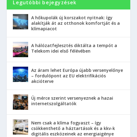
Legutóbbi bejegyzések
A hőkupolák új korszakot nyitnak: így
alakítják át az otthonok komfortját és a
klímapiacot
A hálózatfejlesztés diktálta a tempót a
Telekom idei első félévében
Az áram lehet Európa újabb versenyelőnye
– fordulópont az EU elektrifikációs
akcióterve
Új mérce szerint versenyeznek a hazai
internetszolgáltatók
Nem csak a klíma fogyaszt – így
csökkenthető a háztartások és a kkv-k
digitális eszközeinek az energiaigénye