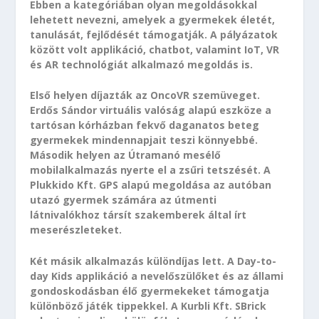
Ebben a kategóriában olyan megoldásokkal
lehetett nevezni, amelyek a gyermekek életét,
tanulását, fejlődését támogatják. A pályázatok
között volt applikáció, chatbot, valamint IoT, VR
és AR technológiát alkalmazó megoldás is.
Első helyen díjazták az OncoVR szemüveget.
Erdős Sándor virtuális valóság alapú eszköze a
tartósan kórházban fekvő daganatos beteg
gyermekek mindennapjait teszi könnyebbé.
Második helyen az Útramanó mesélő
mobilalkalmazás nyerte el a zsűri tetszését. A
Plukkido Kft. GPS alapú megoldása az autóban
utazó gyermek számára az útmenti
látnivalókhoz társít szakemberek által írt
meserészleteket.
Két másik alkalmazás különdíjas lett. A Day-to-
day Kids applikáció a nevelőszülőket és az állami
gondoskodásban élő gyermekeket támogatja
különböző játék tippekkel. A Kurbli Kft. SBrick