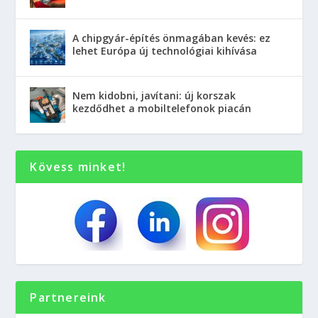
A chipgyár-építés önmagában kevés: ez
lehet Európa új technológiai kihívása
Nem kidobni, javítani: új korszak
kezdődhet a mobiltelefonok piacán
Kövess minket!
Partnereink