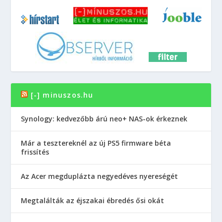
[-] minuszos.hu
Synology: kedvezőbb árú neo+ NAS-ok érkeznek
Már a tesztereknél az új PS5 firmware béta
frissítés
Az Acer megduplázta negyedéves nyereségét
Megtalálták az éjszakai ébredés ősi okát