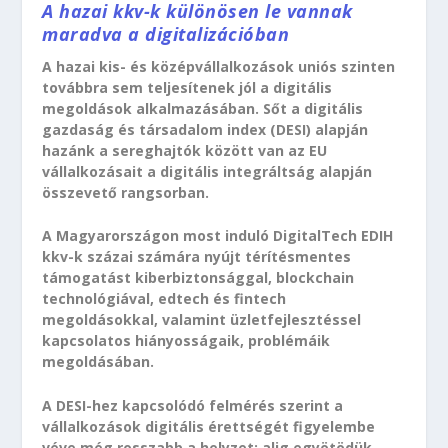
A hazai kkv-k különösen le vannak
maradva a digitalizációban
A hazai kis- és középvállalkozások uniós szinten
továbbra sem teljesítenek jól a digitális
megoldások alkalmazásában. Sőt a digitális
gazdaság és társadalom index (DESI) alapján
hazánk a sereghajtók között van az EU
vállalkozásait a digitális integráltság alapján
összevető rangsorban.
A Magyarországon most induló DigitalTech EDIH
kkv-k százai számára nyújt térítésmentes
támogatást kiberbiztonsággal, blockchain
technológiával, edtech és fintech
megoldásokkal, valamint üzletfejlesztéssel
kapcsolatos hiányosságaik, problémáik
megoldásában.
A DESI-hez kapcsolódó felmérés szerint a
vállalkozások digitális érettségét figyelembe
véve még rosszabb a helyzet: alig egyötödük