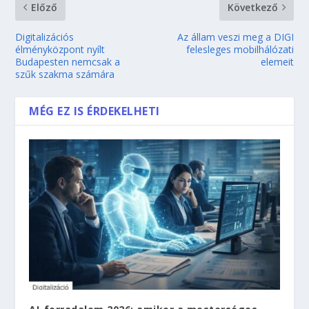
Előző
Következő
Digitalizációs
Az állam veszi meg a DIGI
élményközpont nyílt
felesleges mobilhálózati
Budapesten nemcsak a
elemeit
szűk szakma számára
MÉG EZ IS ÉRDEKELHETI