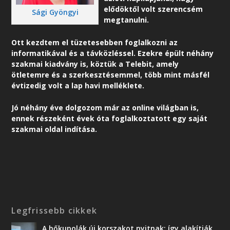
elődöktől volt szerencsém
Sági Gyöngyi
megtanulni.
Ott kezdtem el tüzetesebben foglalkozni az
informatikával és a távközléssel. Ezekre épült néhány
szakmai kiadvány is, köztük a Telebit, amely
ötletemre és a szerkesztésemmel, több mint másfél
évtizedig volt a lap havi melléklete.
Jó néhány éve dolgozom már az online világban is,
ennek részeként é
vek óta foglalkoztatott egy saját
szakmai oldal indítása.
Legfrissebb cikkek
A hőkupolák új korszakot nyitnak: így alakítják