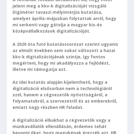
jelent meg a kkv-k digitalizációját vizsgáló
Digiméter tavaszi mélyinterjús kutatása,
amelyet április-májusban folytattak arról, hogy
mi serkenti vagy gátolja a magyar kis-és
középvállalkozások digitalizációját.
A 2020 óta futó kutatásssorozat szerint ugyanis
az elmúlt években sem sokat változott a hazai
kkv-k digitalizációjának szintje, így fontos
megérteni, hogy mi akadályozza a fejlődést,
illetve mi támogatja azt.
Az idei kutatás alapján kijelenthető, hogy a
digitalizáció elsősorban nem a technológiáról
szól, hanem a cégvezetők nyitottságáról, a
folyamatokról, a szervezetről és az emberekről,
emiatt nagy részben HR feladat.
A digitalizáció elbukhat a cégvezetők vagy a
munkavállalók ellenállásán, érdemes tehát
bevonni őket, hogy magukénak érezzék azt. HR