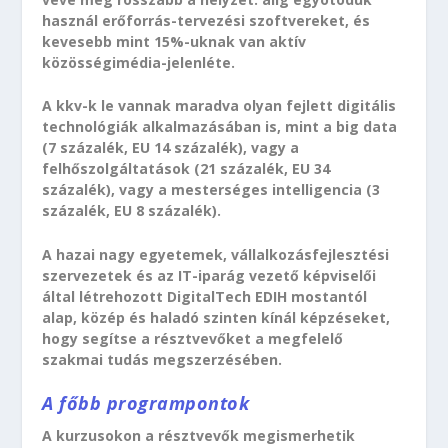
használ erőforrás-tervezési szoftvereket, és
kevesebb mint 15%-uknak van aktív
közösségimédia-jelenléte.
A kkv-k le vannak maradva olyan fejlett digitális
technológiák alkalmazásában is, mint a big data
(7 százalék, EU 14 százalék), vagy a
felhőszolgáltatások (21 százalék, EU 34
százalék), vagy a mesterséges intelligencia (3
százalék, EU 8 százalék).
A hazai nagy egyetemek, vállalkozásfejlesztési
szervezetek és az IT-iparág vezető képviselői
által létrehozott DigitalTech EDIH mostantól
alap, közép és haladó szinten kínál képzéseket,
hogy segítse a résztvevőket a megfelelő
szakmai tudás megszerzésében.
A főbb programpontok
A kurzusokon a résztvevők megismerhetik