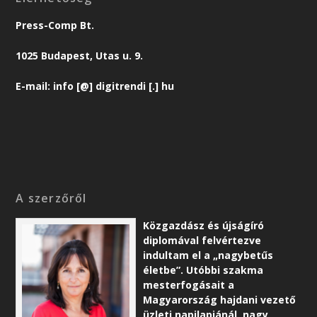
Press-Comp Bt.
1025 Budapest, Utas u. 9.
E-mail: info [@] digitrendi [.] hu
A szerzőről
Közgazdász és újságíró
diplomával felvértezve
indultam el a „nagybetűs
életbe”. Utóbbi szakma
mesterfogásait a
Magyarország hajdani vezető
üzleti napilapjánál, nagy