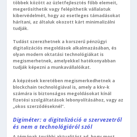
többek között az üzletfejlesztés főbb elemeit,
megerősíthetik vagy felépíthetik vállalatuk
kibervédelmét, hogy az esetleges támadásokat
hárítani, az általuk okozott kárt minimalizálni
tudják.
Tudást szerezhetnek a korszerű pénzügyi
digitalizációs megoldások alkalmazásában, és
olyan modern oktatási technológiákat is
megismerhetnek, amelyekkel hatékonyabban
tudják képezni a munkavállalóikat.
A képzések keretében megismerkedhetnek a
blockchain technológiával is, amely a kkv-k
számára is biztonságos megoldásokat kínál
fizetési szolgáltatások lebonyolításához, vagy az
„okos szerződéseknél”.
Digiméter: a digitalizáció a szervezetről
és nem a technológiáról szól
A témának további aktualitást ad, hogy most