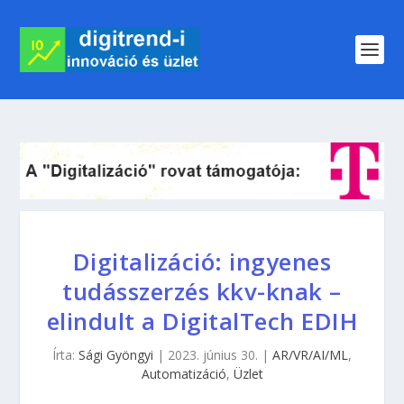
Digitalizáció: ingyenes
tudásszerzés kkv-knak –
elindult a DigitalTech EDIH
Írta:
Sági Gyöngyi
|
2023. június 30.
|
AR/VR/AI/ML
,
Automatizáció
,
Üzlet