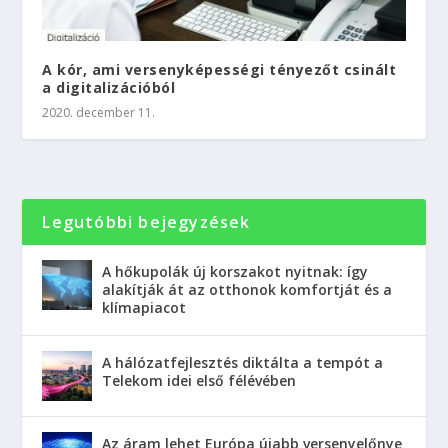
A kór, ami versenyképességi tényezőt csinált
a digitalizációból
2020. december 11.
Legutóbbi bejegyzések
A hőkupolák új korszakot nyitnak: így
alakítják át az otthonok komfortját és a
klímapiacot
A hálózatfejlesztés diktálta a tempót a
Telekom idei első félévében
Az áram lehet Európa újabb versenyelőnye