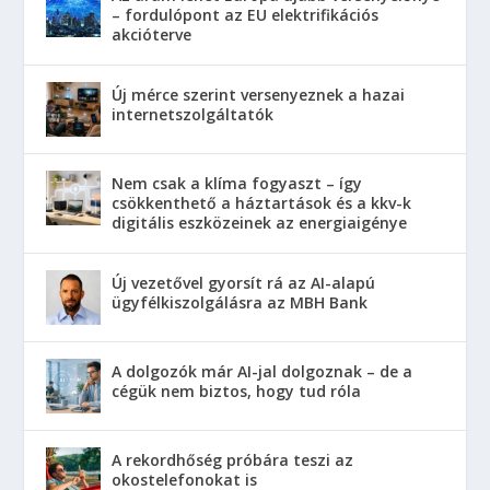
– fordulópont az EU elektrifikációs
akcióterve
Új mérce szerint versenyeznek a hazai
internetszolgáltatók
Nem csak a klíma fogyaszt – így
csökkenthető a háztartások és a kkv-k
digitális eszközeinek az energiaigénye
Új vezetővel gyorsít rá az AI-alapú
ügyfélkiszolgálásra az MBH Bank
A dolgozók már AI-jal dolgoznak – de a
cégük nem biztos, hogy tud róla
A rekordhőség próbára teszi az
okostelefonokat is