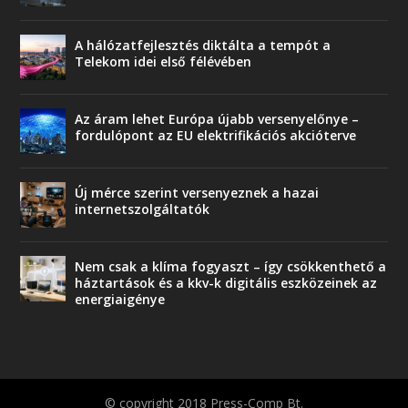
A hálózatfejlesztés diktálta a tempót a
Telekom idei első félévében
Az áram lehet Európa újabb versenyelőnye –
fordulópont az EU elektrifikációs akcióterve
Új mérce szerint versenyeznek a hazai
internetszolgáltatók
Nem csak a klíma fogyaszt – így csökkenthető a
háztartások és a kkv-k digitális eszközeinek az
energiaigénye
© copyright 2018 Press-Comp Bt.