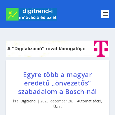
Egyre több a magyar
eredetű „önvezetős”
szabadalom a Bosch-nál
Írta:
Digitrendi
|
2020. december 28.
|
Automatizáció
,
Üzlet