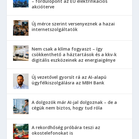
– fordulópont az EU elektrifikációs
akcióterve
Új mérce szerint versenyeznek a hazai
internetszolgáltatók
Nem csak a klíma fogyaszt – így
csökkenthető a háztartások és a kkv-k
digitális eszközeinek az energiaigénye
Új vezetővel gyorsít rá az AI-alapú
ügyfélkiszolgálásra az MBH Bank
A dolgozók már AI-jal dolgoznak – de a
cégük nem biztos, hogy tud róla
A rekordhőség próbára teszi az
okostelefonokat is