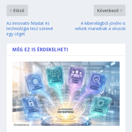
Előző
Következő
Az innovatív feladat és
A kibervilágból jövőre is
technológia tesz szexivé
velünk maradnak a vírusok
egy céget
MÉG EZ IS ÉRDEKELHETI