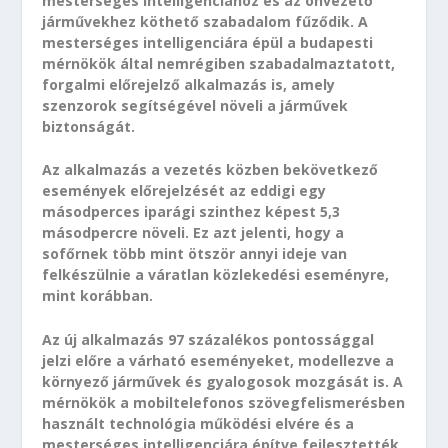
mesterséges intelligenciához és az önvezető
járművekhez köthető szabadalom fűződik. A
mesterséges intelligenciára épül a budapesti
mérnökök által nemrégiben szabadalmaztatott,
forgalmi előrejelző alkalmazás is, amely
szenzorok segítségével növeli a járművek
biztonságát.
Az alkalmazás a vezetés közben bekövetkező
események előrejelzését az eddigi egy
másodperces iparági szinthez képest 5,3
másodpercre növeli. Ez azt jelenti, hogy a
sofőrnek több mint ötször annyi ideje van
felkészülnie a váratlan közlekedési eseményre,
mint korábban.
Az új alkalmazás 97 százalékos pontossággal
jelzi előre a várható eseményeket, modellezve a
környező járművek és gyalogosok mozgását is. A
mérnökök a mobiltelefonos szövegfelismerésben
használt technológia működési elvére és a
mesterséges intelligenciára építve fejlesztették