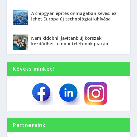
A chipgyár-építés önmagában kevés: ez
lehet Európa új technológiai kihívása
Nem kidobni, javítani: új korszak
kezdődhet a mobiltelefonok piacán
Kövess minket!
Partnereink