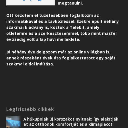
megtanulni.
Ott kezdtem el tüzetesebben foglalkozni az
informatikával és a távközléssel. Ezekre épült néhány
szakmai kiadvány is, köztük a Telebit, amely
ötletemre és a szerkesztésemmel, több mint másfél
évtizedig volt a lap havi melléklete.
Jó néhány éve dolgozom már az online világban is,
ennek részeként é
vek óta foglalkoztatott egy saját
szakmai oldal indítása.
Legfrissebb cikkek
A hőkupolák új korszakot nyitnak: így alakítják
át az otthonok komfortját és a klímapiacot