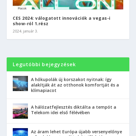
CES 2024: válogatott innovációk a vegas-i
show-ról 1.rész
2024. január 3.
Legutóbbi bejegyzések
A hőkupolák új korszakot nyitnak: így
alakítják át az otthonok komfortját és a
klímapiacot
A hálózatfejlesztés diktálta a tempót a
Telekom idei első félévében
Az áram lehet Európa újabb versenyelőnye