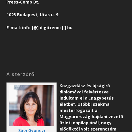
Press-Comp Bt.
1025 Budapest, Utas u. 9.
E-mail: info [@] digitrendi [.] hu
A szerzőről
Közgazdász és újságíró
diplomával felvértezve
indultam el a „nagybetűs
életbe”. Utóbbi szakma
mesterfogásait a
Magyarország hajdani vezető
üzleti napilapjánál, nagy
elődöktől volt szerencsém
Sági Gyöngyi