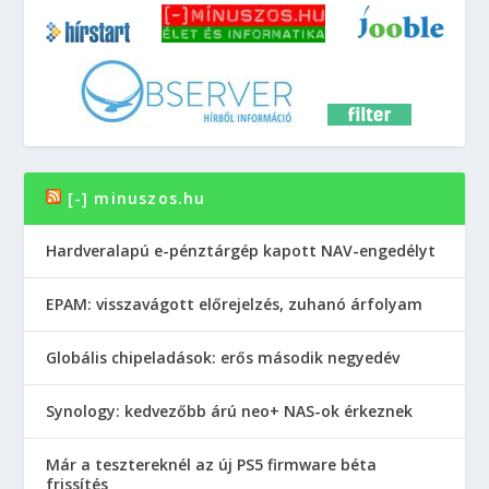
[-] minuszos.hu
Hardveralapú e-pénztárgép kapott NAV-engedélyt
EPAM: visszavágott előrejelzés, zuhanó árfolyam
Globális chipeladások: erős második negyedév
Synology: kedvezőbb árú neo+ NAS-ok érkeznek
Már a tesztereknél az új PS5 firmware béta
frissítés