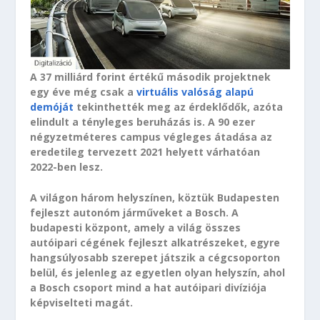
A 37 milliárd forint értékű második projektnek
egy éve még csak a
virtuális valóság alapú
demóját
tekinthették meg az érdeklődők, azóta
elindult a tényleges beruházás is. A 90 ezer
négyzetméteres campus végleges átadása az
eredetileg tervezett 2021 helyett várhatóan
2022-ben lesz.
A világon három helyszínen, köztük Budapesten
fejleszt autonóm járműveket a Bosch. A
budapesti központ, amely a világ összes
autóipari cégének fejleszt alkatrészeket, egyre
hangsúlyosabb szerepet játszik a cégcsoporton
belül, és jelenleg az egyetlen olyan helyszín, ahol
a Bosch csoport mind a hat autóipari divíziója
képviselteti magát.