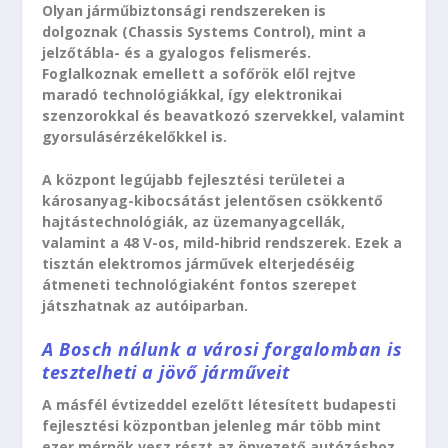
Olyan járműbiztonsági rendszereken is
dolgoznak (Chassis Systems Control), mint a
jelzőtábla- és a gyalogos felismerés.
Foglalkoznak emellett a sofőrök elől rejtve
maradó technológiákkal, így elektronikai
szenzorokkal és beavatkozó szervekkel, valamint
gyorsulásérzékelőkkel is.
A központ legújabb fejlesztési területei a
károsanyag-kibocsátást jelentősen csökkentő
hajtástechnológiák, az üzemanyagcellák,
valamint a 48 V-os, mild-hibrid rendszerek. Ezek a
tisztán elektromos járművek elterjedéséig
átmeneti technológiaként fontos szerepet
játszhatnak az autóiparban.
A Bosch nálunk a városi forgalomban is
tesztelheti a jövő járműveit
A másfél évtizeddel ezelőtt létesített budapesti
fejlesztési központban jelenleg már több mint
ezer mérnök vesz részt az önvezető autózáshoz