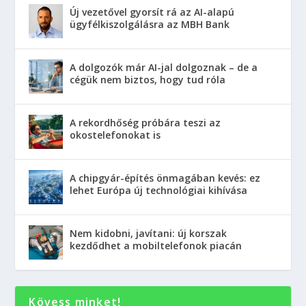
Új vezetővel gyorsít rá az AI-alapú
ügyfélkiszolgálásra az MBH Bank
A dolgozók már AI-jal dolgoznak – de a
cégük nem biztos, hogy tud róla
A rekordhőség próbára teszi az
okostelefonokat is
A chipgyár-építés önmagában kevés: ez
lehet Európa új technológiai kihívása
Nem kidobni, javítani: új korszak
kezdődhet a mobiltelefonok piacán
Kövess minket!