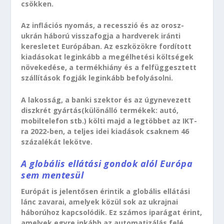
csökken.
Az inflációs nyomás, a recesszió és az orosz-
ukrán háború visszafogja a hardverek iránti
keresletet Európában. Az eszközökre fordított
kiadásokat leginkább a megélhetési költségek
növekedése, a termékhiány és a felfüggesztett
szállítások fogják leginkább befolyásolni.
A lakosság, a banki szektor és az úgynevezett
diszkrét gyártás(különálló termékek: autó,
mobiltelefon stb.) költi majd a legtöbbet az IKT-
ra 2022-ben, a teljes idei kiadások csaknem 46
százalékát lekötve.
A globális ellátási gondok alól Európa
sem mentesül
Európát is jelentősen érintik a globális ellátási
lánc zavarai, amelyek közül sok az ukrajnai
háborúhoz kapcsolódik. Ez számos iparágat érint,
amelyek egyre inkább az automatizálás felé