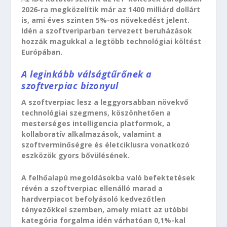
2026-ra megközelítik már az 1400 milliárd dollárt
is, ami éves szinten 5%-os növekedést jelent.
Idén a szoftveriparban tervezett beruházások
hozzák magukkal a legtöbb technológiai költést
Európában.
A leginkább válságtűrőnek a
szoftverpiac bizonyul
A szoftverpiac lesz a leggyorsabban növekvő
technológiai szegmens, köszönhetően a
mesterséges intelligencia platformok, a
kollaboratív alkalmazások, valamint a
szoftverminőségre és életciklusra vonatkozó
eszközök gyors bővülésének.
A felhőalapú megoldásokba való befektetések
révén a szoftverpiac ellenálló marad a
hardverpiacot befolyásoló kedvezőtlen
tényezőkkel szemben, amely miatt az utóbbi
kategória forgalma idén várhatóan 0,1%-kal