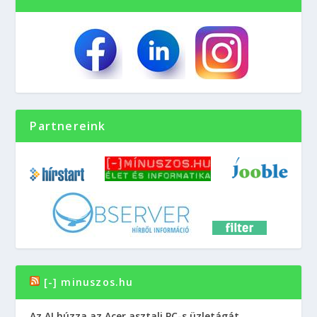
Partnereink
[-] minuszos.hu
Az AI húzza az Acer asztali PC-s üzletágát