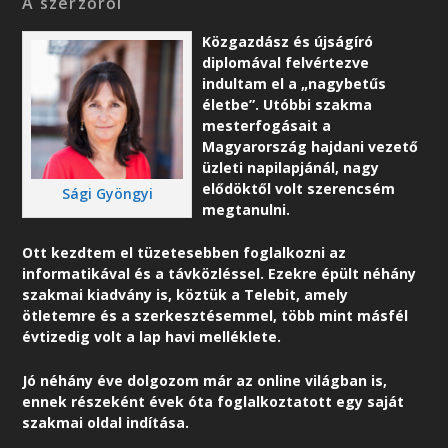
A szerzőről
Közgazdász és újságíró
diplomával felvértezve
indultam el a „nagybetűs
életbe”. Utóbbi szakma
mesterfogásait a
Magyarország hajdani vezető
üzleti napilapjánál, nagy
elődöktől volt szerencsém
Sági Gyöngyi
megtanulni.
Ott kezdtem el tüzetesebben foglalkozni az
informatikával és a távközléssel. Ezekre épült néhány
szakmai kiadvány is, köztük a Telebit, amely
ötletemre és a szerkesztésemmel, több mint másfél
évtizedig volt a lap havi melléklete.
Jó néhány éve dolgozom már az online világban is,
ennek részeként é
vek óta foglalkoztatott egy saját
szakmai oldal indítása.