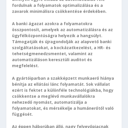
fordulnak a folyamatok optimalizálása és a
zavarok minimálisra csökkentése érdekében.
A banki ágazat azokra a folyamatokra
összpontosít, amelyek az automatizálásra és az
ügyfélközpontúságra helyezik a hangsúlyt.
Támogatják és újragondolják az alapvető banki
szolgáltatásokat, a kockázatkezelést, a HR- és
tehetségmenedzsmentet, valamint az
automatizáláson keresztüli auditot és
megfelelést.
A gyártóiparban a szakképzett munkaerő hiánya
bénítja az ellátási lánc folyamatát. Sok vállalat
ezért is fektet a különféle technológiákba, hogy
csökkentse a meglévő munkavállalókra
nehezedő nyomást, automatizálja a
folyamatokat, és mérsékelje a humánerőtől való
függését.
Az éppen háborúban álló, nagy felvevőpiacnak