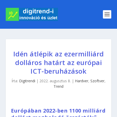
Idén átlépik az ezermilliárd
dolláros határt az európai
ICT-beruházások
Írta:
Digitrendi
|
2022. augusztus 8.
|
Hardver
,
Szoftver
,
Trend
Európában 2022-ben 1100 milliárd