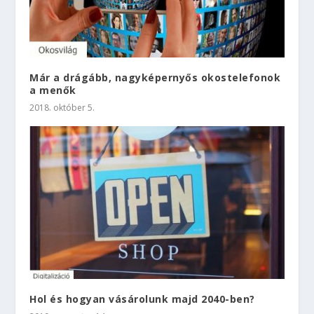
Már a drágább, nagyképernyős okostelefonok
a menők
2018. október 5.
Hol és hogyan vásárolunk majd 2040-ben?