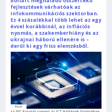
dollárt meghaladó összértékű
fejlesztések várhatóak az
infokommunikációs szektorban.
Ez 4 százalékkal több lehet az egy
évvel korábbinál, az inflációs
nyomás, a szakemberhiány és az
ukrajnai háború ellenére is –
derül ki egy friss elemzésből.
A
z IDC kutatói szerint az ICT-költések Európában