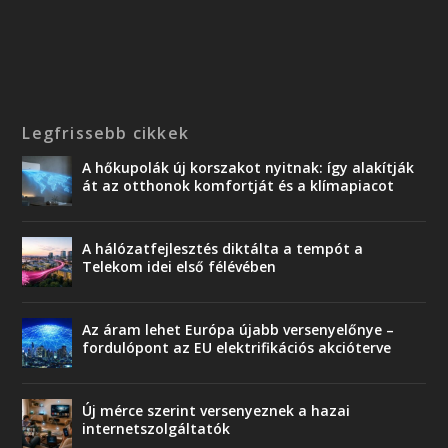
Legfrissebb cikkek
A hőkupolák új korszakot nyitnak: így alakítják
át az otthonok komfortját és a klímapiacot
A hálózatfejlesztés diktálta a tempót a
Telekom idei első félévében
Az áram lehet Európa újabb versenyelőnye –
fordulópont az EU elektrifikációs akcióterve
Új mérce szerint versenyeznek a hazai
internetszolgáltatók