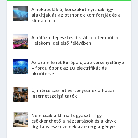
A hőkupolák új korszakot nyitnak: így
alakítják át az otthonok komfortját és a
klímapiacot
A hálózatfejlesztés diktálta a tempót a
Telekom idei első félévében
Az áram lehet Európa újabb versenyelőnye
– fordulópont az EU elektrifikációs
akcióterve
Új mérce szerint versenyeznek a hazai
internetszolgáltatók
Nem csak a klíma fogyaszt – így
csökkenthető a háztartások és a kkv-k
digitális eszközeinek az energiaigénye