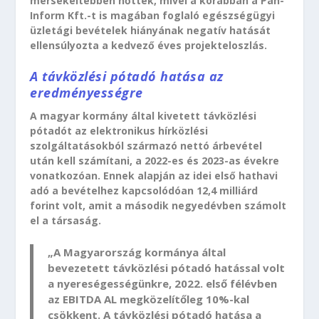
mérsékeltebben nőttek, mivel a korábban a Pan-
Inform Kft.-t is magában foglaló egészségügyi
üzletági bevételek hiányának negatív hatását
ellensúlyozta a kedvező éves projekteloszlás.
A távközlési pótadó hatása az
eredményességre
A magyar kormány által kivetett távközlési
pótadót az elektronikus hírközlési
szolgáltatásokból származó nettó árbevétel
után kell számítani, a 2022-es és 2023-as évekre
vonatkozóan. Ennek alapján az idei első hathavi
adó a bevételhez kapcsolódóan 12,4 milliárd
forint volt, amit a második negyedévben számolt
el a társaság.
„A Magyarország kormánya által
bevezetett távközlési pótadó hatással volt
a nyereségességünkre, 2022. első félévben
az EBITDA AL megközelítőleg 10%-kal
csökkent. A távközlési pótadó hatása a