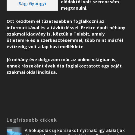
elődöktől volt szerencsém
Sági Gyöngyi
megtanulni.
Ott kezdtem el tüzetesebben foglalkozni az
informatikával és a távközléssel. Ezekre épült néhány
szakmai kiadvány is, köztük a Telebit, amely
ötletemre és a szerkesztésemmel, több mint másfél
évtizedig volt a lap havi melléklete.
Jó néhány éve dolgozom már az online világban is,
ennek részeként é
vek óta foglalkoztatott egy saját
szakmai oldal indítása.
Legfrissebb cikkek
A hőkupolák új korszakot nyitnak: így alakítják