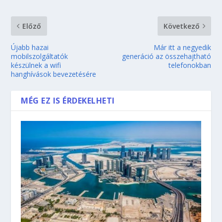
Előző
Következő
Újabb hazai
Már itt a negyedik
mobilszolgáltatók
generáció az összehajtható
készülnek a wifi
telefonokban
hanghívások bevezetésére
MÉG EZ IS ÉRDEKELHETI