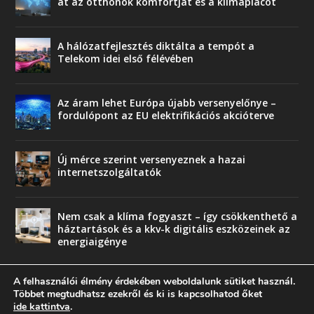
át az otthonok komfortját és a klímapiacot
A hálózatfejlesztés diktálta a tempót a
Telekom idei első félévében
Az áram lehet Európa újabb versenyelőnye –
fordulópont az EU elektrifikációs akcióterve
Új mérce szerint versenyeznek a hazai
internetszolgáltatók
Nem csak a klíma fogyaszt – így csökkenthető a
háztartások és a kkv-k digitális eszközeinek az
energiaigénye
A felhasználói élmény érdekében weboldalunk sütiket használ.
Többet megtudhatsz ezekről és ki is kapcsolhatod őket
ide kattintva
.