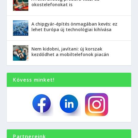
okostelefonokat is
A chipgyár-építés önmagában kevés: ez
lehet Európa új technológiai kihívása
Nem kidobni, javítani: új korszak
kezdődhet a mobiltelefonok piacán
Kövess minket!
Partnereink