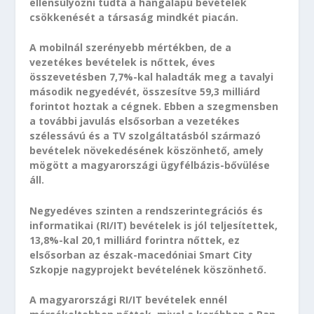
ellensúlyozni tudta a hangalapú bevételek
csökkenését a társaság mindkét piacán.
A mobilnál szerényebb mértékben, de a
vezetékes bevételek is nőttek, éves
összevetésben 7,7%-kal haladták meg a tavalyi
második negyedévét, összesítve 59,3 milliárd
forintot hoztak a cégnek. Ebben a szegmensben
a további javulás elsősorban a vezetékes
szélessávú és a TV szolgáltatásból származó
bevételek növekedésének köszönhető, amely
mögött a magyarországi ügyfélbázis-bővülése
áll.
Negyedéves szinten a rendszerintegrációs és
informatikai (RI/IT) bevételek is jól teljesítettek,
13,8%-kal 20,1 milliárd forintra nőttek, ez
elsősorban az észak-macedóniai Smart City
Szkopje nagyprojekt bevételének köszönhető.
A magyarországi RI/IT bevételek ennél