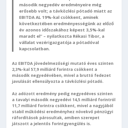
második negyedév eredményeire még
erősebb volt; a távközlési pótadó miatt az
EBITDA AL 19%-kal csökkent, aminek
következtében eredményességünk az előző
év azonos időszakához képest 3,5%-kal
maradt el” – nyilatkozta Rékasi Tibor, a
vállalat vezérigazgatója a pótadóval
kapcsolatban.
Az EBITDA jövedelmezőségi mutató éves szinten
2,3%-kal 57,9 milliárd forintra csökkent a
második negyedévében, mivel a bruttó fedezet
javulását ellensúlyozta a távközlési pótadó.
Az adózott eredmény pedig negyedéves szinten
a tavalyi második negyedévi 14,5 milliárd forintról
11,7 milliárd forintra csökkent, mivel a nagyjából
stabil működési eredményhez növekvő pénzügyi
ráfordítások párosultak, amiben szerepet
játszott a jelentős forintgyengülés is.