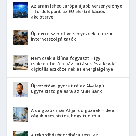
Az áram lehet Európa újabb versenyelőnye
– fordulópont az EU elektrifikációs
akcióterve
Új mérce szerint versenyeznek a hazai
internetszolgáltatók
Nem csak a klíma fogyaszt – így
csökkenthető a háztartások és a kkv-k
digitális eszközeinek az energiaigénye
Új vezetővel gyorsít rá az AI-alapú
ügyfélkiszolgálásra az MBH Bank
A dolgozók már AI-jal dolgoznak – de a
cégük nem biztos, hogy tud róla
A rekordhőség próbára teszi az