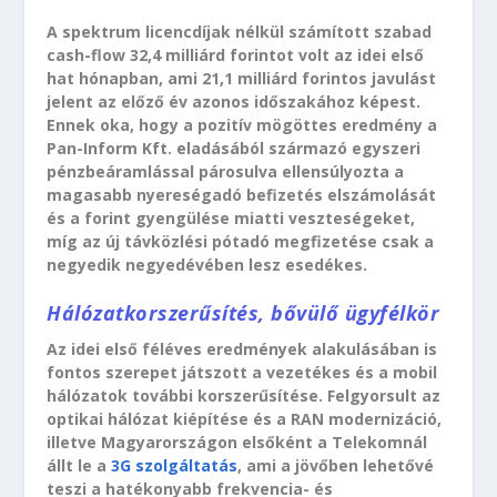
A spektrum licencdíjak nélkül számított szabad
cash-flow 32,4 milliárd forintot volt az idei első
hat hónapban, ami 21,1 milliárd forintos javulást
jelent az előző év azonos időszakához képest.
Ennek oka, hogy a pozitív mögöttes eredmény a
Pan-Inform Kft. eladásából származó egyszeri
pénzbeáramlással párosulva ellensúlyozta a
magasabb nyereségadó befizetés elszámolását
és a forint gyengülése miatti veszteségeket,
míg az új távközlési pótadó megfizetése csak a
negyedik negyedévében lesz esedékes.
Hálózatkorszerűsítés, bővülő ügyfélkör
Az idei első féléves eredmények alakulásában is
fontos szerepet játszott a vezetékes és a mobil
hálózatok további korszerűsítése. Felgyorsult az
optikai hálózat kiépítése és a RAN modernizáció,
illetve Magyarországon elsőként a Telekomnál
állt le a
3G szolgáltatás
, ami a jövőben lehetővé
teszi a hatékonyabb frekvencia- és