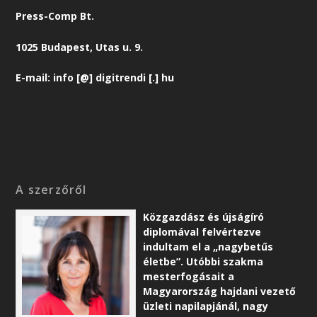
Press-Comp Bt.
1025 Budapest, Utas u. 9.
E-mail: info [@] digitrendi [.] hu
A szerzőről
Közgazdász és újságíró
diplomával felvértezve
indultam el a „nagybetűs
életbe”. Utóbbi szakma
mesterfogásait a
Magyarország hajdani vezető
üzleti napilapjánál, nagy