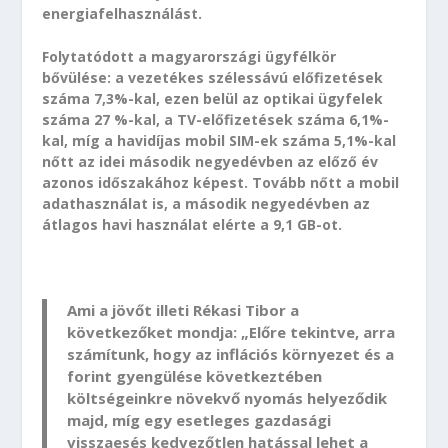
energiafelhasználást.
Folytatódott a magyarországi ügyfélkör
bővülése: a vezetékes szélessávú előfizetések
száma 7,3%-kal, ezen belül az optikai ügyfelek
száma 27 %-kal, a TV-előfizetések száma 6,1%-
kal, míg a havidíjas mobil SIM-ek száma 5,1%-kal
nőtt az idei második negyedévben az előző év
azonos időszakához képest. Tovább nőtt a mobil
adathasználat is, a második negyedévben az
átlagos havi használat elérte a 9,1 GB-ot.
Ami a jövőt illeti Rékasi Tibor a
következőket mondja: „Előre tekintve, arra
számítunk, hogy az inflációs környezet és a
forint gyengülése következtében
költségeinkre növekvő nyomás helyeződik
majd, míg egy esetleges gazdasági
visszaesés kedvezőtlen hatással lehet a