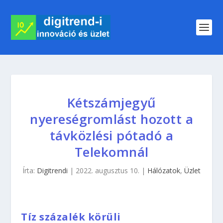
Kétszámjegyű
nyereségromlást hozott a
távközlési pótadó a
Telekomnál
Írta:
Digitrendi
|
2022. augusztus 10.
|
Hálózatok
,
Üzlet
Tíz százalék körüli