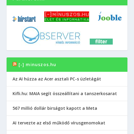
[-] minuszos.hu
Az AI húzza az Acer asztali PC-s üzletágát
Kifli.hu: MAIA segít összeállítani a tanszerkosarat
567 millió dollár birságot kapott a Meta
AI tervezte az első működő vírusgenomokat