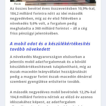
Az összes bevétel éves összevetésben 10,9%-kal,
184,2 milliárd forintra nőtt az idei második
negyedévben, míg az év első félévében a
növekedés 9,6% volt, a forgalom pedig
meghaladta a 360 milliárd forintot – áll a cég
friss pénzügyi jelentésében.
A mobil adat és a készülékértékesítés
tovább növekedett
A növekedés Magyarországon elsősorban a
jelentős mobil adatforgalomnak és a bővülő
készülékértékesítésnek tulajdonítható, míg az
észak-macedón leányvállalat hozzájárulását
pedig a magyar forint észak-macedón dénárral
szembeni gyengülése erősítette tovább.
A második negyedéves mobil bevételek 12,2%-kal
104,8 milliárd forintra nőttek az előző év azonos
időszakához képest, az adatforgalom