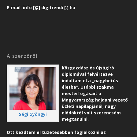
E-mail: info [@] digitrendi [.] hu
A szerzőről
Közgazdász és újságíró
diplomával felvértezve
indultam el a „nagybetűs
életbe”. Utóbbi szakma
mesterfogásait a
Magyarország hajdani vezető
üzleti napilapjánál, nagy
elődöktől volt szerencsém
Sági Gyöngyi
megtanulni.
Ott kezdtem el tüzetesebben foglalkozni az