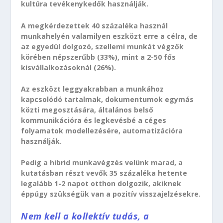
kultúra tevékenykedők használják.
A megkérdezettek 40 százaléka használ
munkahelyén valamilyen eszközt erre a célra, de
az egyedül dolgozó, szellemi munkát végzők
körében népszerűbb (33%), mint a 2-50 fős
kisvállalkozásoknál (26%).
Az eszközt leggyakrabban a munkához
kapcsolódó tartalmak, dokumentumok egymás
közti megosztására, általános belső
kommunikációra és legkevésbé a céges
folyamatok modellezésére, automatizációra
használják.
Pedig a hibrid munkavégzés velünk marad, a
kutatásban részt vevők 35 százaléka hetente
legalább 1-2 napot otthon dolgozik, akiknek
éppúgy szükségük van a pozitív visszajelzésekre.
Nem kell a kollektív tudás, a