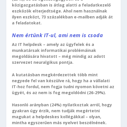
közigazgatásban is átlag alatti a feladatkezelő
eszközök elterjedtsége. Ahol nem használnak
ilyen eszközt, 73 százalékban e-mailben adják át
a feladatokat.
Nem értünk IT-ul, ami nem is csoda
Az IT helpdesk – amely az ügyfelek és a
munkatársak informatikai problémáinak
megoldására hivatott – még mindig az adott
szervezet neuralgikus pontja.
A kutatásban megkérdezettek több mint
negyede fel van készülve rá, hogy ha a vállalati
IT-hoz fordul, nem fogja tudni nyomon követni az
ügyét, és az nem is fog megoldódni (26-29%).
Hasonló arányban (24%) nyilatkoztak arról, hogy
gyakran úgy érzik, nem tudják megértetni
magukat a helpdeskes kollégákkal – olyan,
mintha egyszerűen más nyelvet beszélnének.