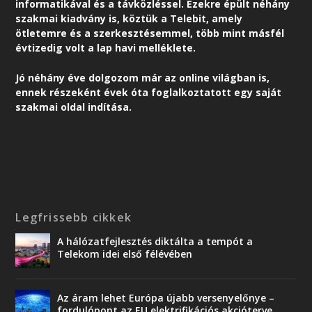
informatikával és a távközléssel. Ezekre épült néhány
szakmai kiadvány is, köztük a Telebit, amely
ötletemre és a szerkesztésemmel, több mint másfél
évtizedig volt a lap havi melléklete.
Jó néhány éve dolgozom már az online világban is,
ennek részeként é
vek óta foglalkoztatott egy saját
szakmai oldal indítása.
Legfrissebb cikkek
A hálózatfejlesztés diktálta a tempót a
Telekom idei első félévében
Az áram lehet Európa újabb versenyelőnye –
fordulópont az EU elektrifikációs akcióterve