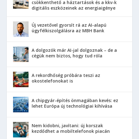
csökkenthető a háztartások és a kkv-k
digitális eszközeinek az energiaigénye
Új vezetővel gyorsít rá az AI-alapú
ügyfélkiszolgálásra az MBH Bank
A dolgozók már AI-jal dolgoznak – de a
cégük nem biztos, hogy tud róla
A rekordhőség próbára teszi az
okostelefonokat is
A chipgyár-építés önmagában kevés: ez
lehet Európa új technológiai kihívása
Nem kidobni, javítani: új korszak
kezdődhet a mobiltelefonok piacán