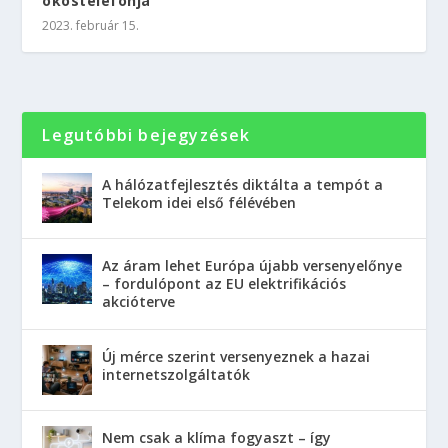
okostelefonja
2023. február 15.
Legutóbbi bejegyzések
A hálózatfejlesztés diktálta a tempót a
Telekom idei első félévében
Az áram lehet Európa újabb versenyelőnye
– fordulópont az EU elektrifikációs
akcióterve
Új mérce szerint versenyeznek a hazai
internetszolgáltatók
Nem csak a klíma fogyaszt – így