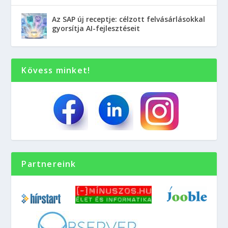
Az SAP új receptje: célzott felvásárlásokkal
gyorsítja AI-fejlesztéseit
Kövess minket!
Partnereink