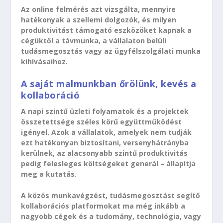
Az online felmérés azt vizsgálta, mennyire
hatékonyak a szellemi dolgozók, és milyen
produktivitást támogató eszközöket kapnak a
cégüktől a távmunka, a vállalaton belüli
tudásmegosztás vagy az ügyfélszolgálati munka
kihívásaihoz.
A saját malmunkban őrölünk, kevés a
kollaboráció
A napi szintű üzleti folyamatok és a projektek
összetettsége széles körű együttműködést
igényel. Azok a vállalatok, amelyek nem tudják
ezt hatékonyan biztosítani, versenyhátrányba
kerülnek, az alacsonyabb szintű produktivitás
pedig felesleges költségeket generál – állapítja
meg a kutatás.
A közös munkavégzést, tudásmegosztást segítő
kollaborációs platformokat ma még inkább a
nagyobb cégek és a tudomány, technológia, vagy