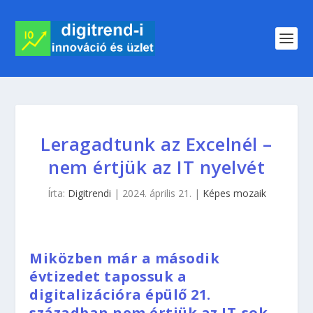
Leragadtunk az Excelnél –
nem értjük az IT nyelvét
Írta:
Digitrendi
|
2024. április 21.
|
Képes mozaik
Miközben már a második
évtizedet tapossuk a
digitalizációra épülő 21.
században nem értjük az IT-sok