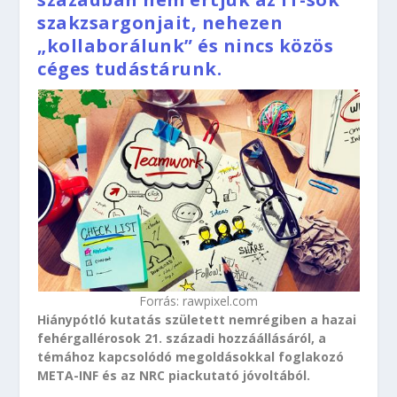
szakzsargonjait, nehezen
„kollaborálunk” és nincs közös
céges tudástárunk.
Forrás: rawpixel.com
Hiánypótló kutatás született nemrégiben a hazai
fehérgallérosok 21. századi hozzáállásáról, a
témához kapcsolódó megoldásokkal foglakozó
META-INF és az NRC piackutató jóvoltából.