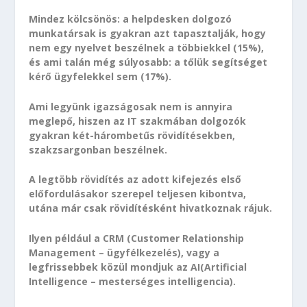
Mindez kölcsönös: a helpdesken dolgozó
munkatársak is gyakran azt tapasztalják, hogy
nem egy nyelvet beszélnek a többiekkel (15%),
és ami talán még súlyosabb: a tőlük segítséget
kérő ügyfelekkel sem (17%).
Ami legyünk igazságosak nem is annyira
meglepő, hiszen az IT szakmában dolgozók
gyakran két-hárombetűs rövidítésekben,
szakzsargonban beszélnek.
A legtöbb rövidítés az adott kifejezés első
előfordulásakor szerepel teljesen kibontva,
utána már csak rövidítésként hivatkoznak rájuk.
Ilyen például a CRM (Customer Relationship
Management – ügyfélkezelés), vagy a
legfrissebbek közül mondjuk az AI(Artificial
Intelligence – mesterséges intelligencia).