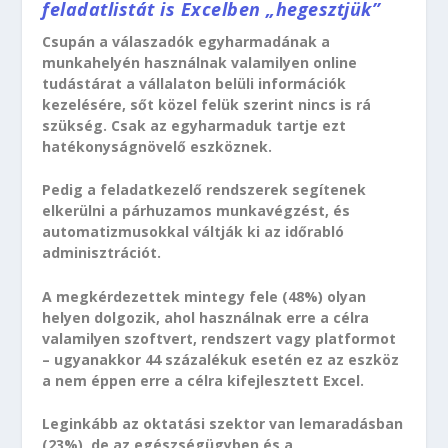
feladatlistát is Excelben „hegesztjük”
Csupán a válaszadók egyharmadának a
munkahelyén használnak valamilyen online
tudástárat a vállalaton belüli információk
kezelésére, sőt közel felük szerint nincs is rá
szükség. Csak az egyharmaduk tartje ezt
hatékonyságnövelő eszköznek.
Pedig a feladatkezelő rendszerek segítenek
elkerülni a párhuzamos munkavégzést, és
automatizmusokkal váltják ki az időrabló
adminisztrációt.
A megkérdezettek mintegy fele (48%) olyan
helyen dolgozik, ahol használnak erre a célra
valamilyen szoftvert, rendszert vagy platformot
– ugyanakkor 44 százalékuk esetén ez az eszköz
a nem éppen erre a célra kifejlesztett Excel.
Leginkább az oktatási szektor van lemaradásban
(23%), de az egészségügyben és a