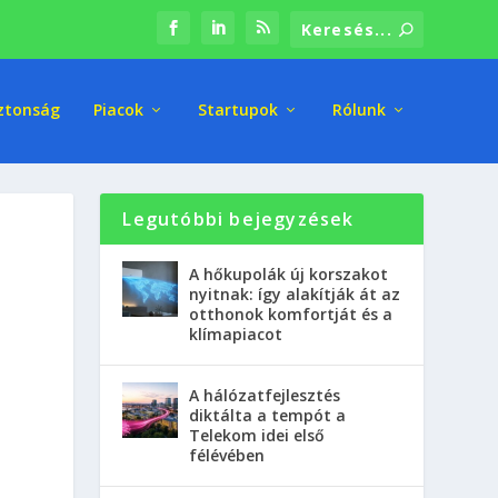
ztonság
Piacok
Startupok
Rólunk
Legutóbbi bejegyzések
A hőkupolák új korszakot
nyitnak: így alakítják át az
otthonok komfortját és a
klímapiacot
A hálózatfejlesztés
diktálta a tempót a
Telekom idei első
félévében