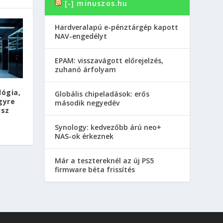
[-] minuszos.hu
Hardveralapú e-pénztárgép kapott
NAV-engedélyt
EPAM: visszavágott előrejelzés,
zuhanó árfolyam
lógia,
Globális chipeladások: erős
gyre
második negyedév
esz
Synology: kedvezőbb árú neo+
NAS-ok érkeznek
Már a tesztereknél az új PS5
firmware béta frissítés