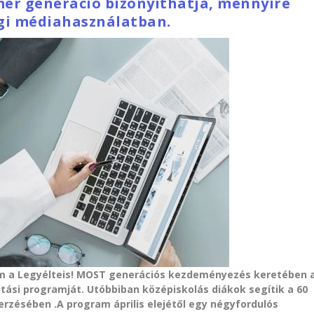
mer generáció bizonyíthatja, mennyire
gi médiahasználatban.
m a Legyélteis! MOST generációs kezdeményezés keretében 
atási programját. Utóbbiban középiskolás diákok segítik a 60
erzésében .A program április elejétől egy négyfordulós