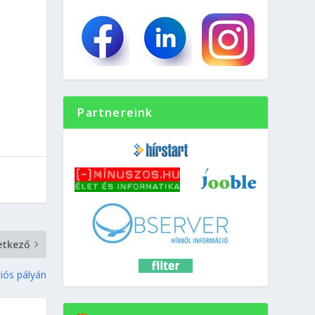
Partnereink
etkező
ciós pályán