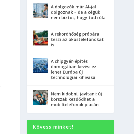
A dolgozók már AI-jal
dolgoznak – de a cégük
nem biztos, hogy tud róla
A rekordhőség próbára
teszi az okostelefonokat
is
A chipgyár-építés
önmagában kevés: ez
lehet Európa új
technológiai kihívása
k
Nem kidobni, javítani: új
korszak kezdődhet a
mobiltelefonok piacán
Kövess minket!