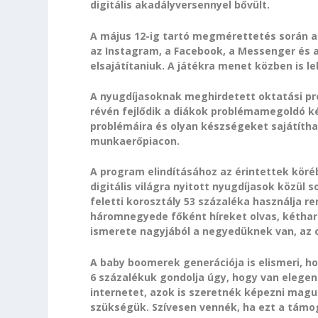
digitális akadályversennyel bővült.
A május 12-ig tartó megmérettetés során a 
az Instagram, a Facebook, a Messenger és 
elsajátítaniuk. A játékra menet közben is leh
A nyugdíjasoknak meghirdetett oktatási p
révén fejlődik a diákok problémamegoldó k
problémáira és olyan készségeket sajátíth
munkaerőpiacon.
A program elindításához az érintettek köréb
digitális világra nyitott nyugdíjasok közül 
feletti korosztály 53 százaléka használja r
háromnegyede főként híreket olvas, kéthar
ismerete nagyjából a negyedüknek van, az o
A baby boomerek generációja is elismeri, h
6 százalékuk gondolja úgy, hogy van elege
internetet, azok is szeretnék képezni magu
szükségük. Szívesen vennék, ha ezt a támo