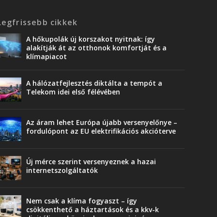
Legfrissebb cikkek
A hőkupolák új korszakot nyitnak: így
alakítják át az otthonok komfortját és a
klímapiacot
A hálózatfejlesztés diktálta a tempót a
Telekom idei első félévében
Az áram lehet Európa újabb versenyelőnye –
fordulópont az EU elektrifikációs akcióterve
Új mérce szerint versenyeznek a hazai
internetszolgáltatók
Nem csak a klíma fogyaszt – így
csökkenthető a háztartások és a kkv-k