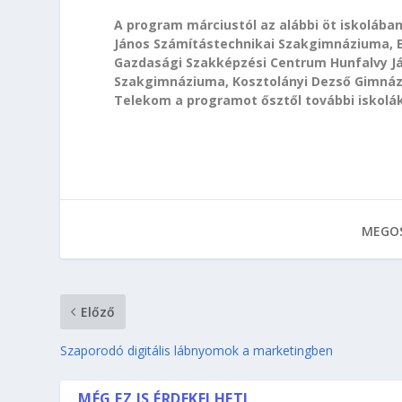
A program márciustól az alábbi öt iskoláb
János Számítástechnikai Szakgimnáziuma, 
Gazdasági Szakképzési Centrum Hunfalvy Já
Szakgimnáziuma, Kosztolányi Dezső Gimnázi
Telekom a programot ősztől további iskolák
MEGOS
Előző
Szaporodó digitális lábnyomok a marketingben
MÉG EZ IS ÉRDEKELHETI