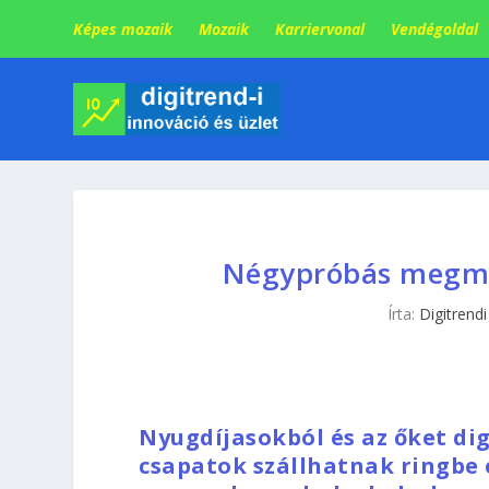
Képes mozaik
Mozaik
Karriervonal
Vendégoldal
Négypróbás megmé
Írta:
Digitrendi
Nyugdíjasokból és az őket dig
csapatok szállhatnak ringbe