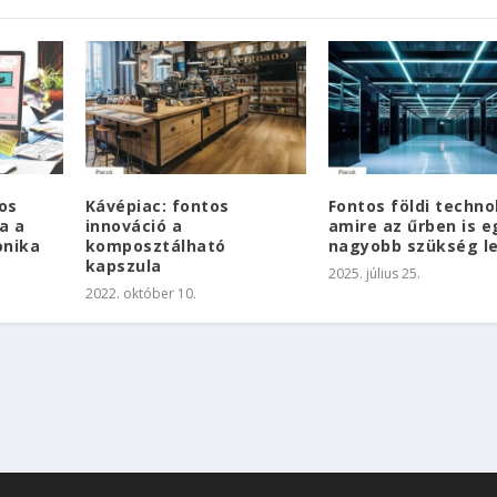
ros
Kávépiac: fontos
Fontos földi techno
a a
innováció a
amire az űrben is e
onika
komposztálható
nagyobb szükség l
kapszula
2025. július 25.
2022. október 10.