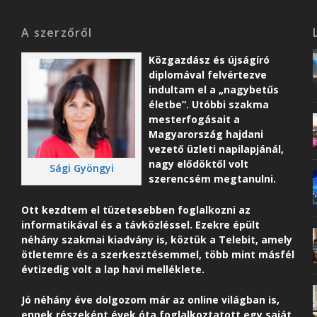
A szerzőről
Közgazdász és újságíró
diplomával felvértezve
indultam el a „nagybetűs
életbe”. Utóbbi szakma
mesterfogásait a
Magyarország hajdani
vezető üzleti napilapjánál,
nagy elődöktől volt
Sági Gyöngyi
szerencsém megtanulni.
Ott kezdtem el tüzetesebben foglalkozni az
informatikával és a távközléssel. Ezekre épült
néhány szakmai kiadvány is, köztük a Telebit, amely
ötletemre és a szerkesztésemmel, több mint másfél
évtizedig volt a lap havi melléklete.
Jó néhány éve dolgozom már az online világban is,
ennek részeként é
vek óta foglalkoztatott egy saját