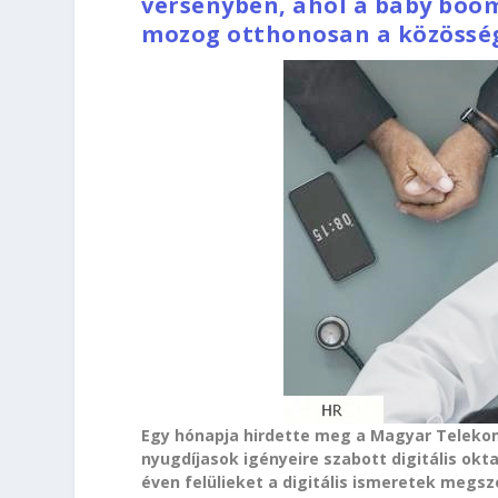
versenyben, ahol a baby boo
mozog otthonosan a közössé
Egy hónapja hirdette meg a Magyar Teleko
nyugdíjasok igényeire szabott digitális okt
éven felülieket a digitális ismeretek megsz