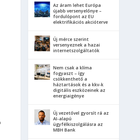
Az áram lehet Európa
újabb versenyelőnye –
fordulópont az EU
elektrifikációs akcióterve
Új mérce szerint
versenyeznek a hazai
internetszolgáltatók
Nem csak a klíma
fogyaszt – így
csökkenthető a
háztartások és a kkv-k
digitális eszközeinek az
energiaigénye
Új vezetővel gyorsít rá az
AI-alapú
a
ügyfélkiszolgálásra az
MBH Bank