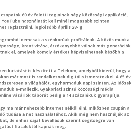
csapatok 60 év feletti tagjainak négy közösségi applikáció,
a YouTube használatát kell minél magasabb szinten
et regisztrálni, legkésőbb április 28-ig.
rogramból nemcsak a szépkorúak profitálnak. A közös munka
épessége, kreativitása, érzékenyebbé válnak más generációk
atnak el, amelyek komoly értéket képviselhetnek később a
en kutatást is készített a Telekom, amelyből kiderül, hogy a
sokan már most is rendelkeznek digitális ismeretekkel. A 65 év
endszeresen a világhálót, egyharmaduk napi szinten. Az időse
maduk e-mailezik. Gyakorlati szintű közösségi média
nline vásárlók táborát pedig a 14 százalékuk gyarapítja.
ogy ma már nehezebb internet nélkül élni, miközben csupán a
ndő tudása a net használatához. Akik még nem használják az
kat, de ehhez saját bevallásuk szerint segítségre van
gatást fiataloktól kapnák meg.