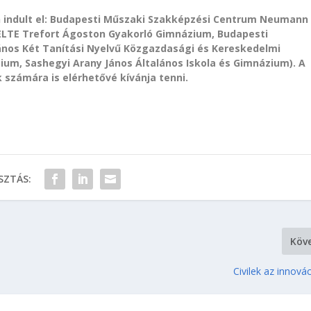
an indult el: Budapesti Műszaki Szakképzési Centrum Neumann
ELTE Trefort Ágoston Gyakorló Gimnázium, Budapesti
nos Két Tanítási Nyelvű Közgazdasági és Kereskedelmi
um, Sashegyi Arany János Általános Iskola és Gimnázium). A
 számára is elérhetővé kívánja tenni.
ZTÁS:
Köv
Civilek az innová