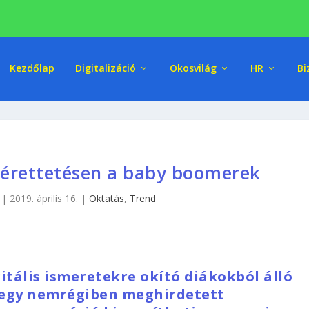
Kezdőlap
Digitalizáció
Okosvilág
HR
Bi
rettetésen a baby boomerek
|
2019. április 16.
|
Oktatás
,
Trend
itális ismeretekre okító diákokból álló
 egy nemrégiben meghirdetett