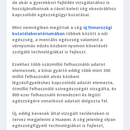
de akár a gyerekkori fejlődés vizsgálatához is
hozzájárulhatnak a távol-keleti cég okosórákhoz
kapcsolódó egészségügyi kutatásai.
Mint nemrégiben megírtuk a cég
új finnországi
kutatólaboratóriumában
többek között a női
egészség, a mentális egészség valamint a
vérnyomás edzés közbeni nyomon követését
szolgáló technológiákat is fejleszt.
Ezekhez több százmillió felhasználói adatot
elemeznek, a kínai gyártó eddig több mint 300
millió felhasználó alvás közbeni
légzésfigyeléshez kapcsolódó adatát elemezte,
ötmillió felhasználó szívegészségét vizsgálta, és
800 ezer felhasználó érrendszeri és légúti
egészségére vonatkozó adatait dolgozta fel.
Új, eddig kevesek által vizsgált területeken is
tervez megjelenni a Huawei. A cég jelenleg olyan
egészségfigyelő technológiákat is fejleszt,