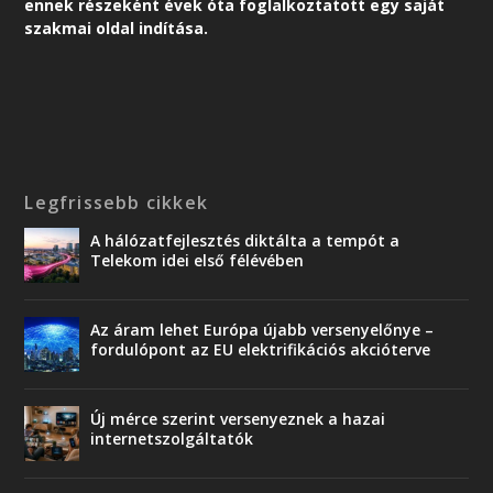
ennek részeként é
vek óta foglalkoztatott egy saját
szakmai oldal indítása.
Legfrissebb cikkek
A hálózatfejlesztés diktálta a tempót a
Telekom idei első félévében
Az áram lehet Európa újabb versenyelőnye –
fordulópont az EU elektrifikációs akcióterve
Új mérce szerint versenyeznek a hazai
internetszolgáltatók