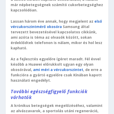
már népbetegségnek számító cukorbetegséghez
kapcsolódóan.
Lassan három éve annak, hogy megjelent az
első
vércukorszintmérő okosóra
Samsung által
tervezett bevezetésével kapcsolatos cikkünk,
ami azóta is téma az olvasók között, sokan
érdeklődtek telefonon is nálam, mikor és hol lesz
kapható.
Az a fejlesztés egyelőre ígéret maradt. Fél évvel
később a Huawei előrukkolt ugyan egy olyan
okosórával,
ami méri a vércukorszintet
, de erre a
funkcióra a gyártó egyelőre csak Kínában kapott
használati engedélyt.
További egészségfigyelő funkciók
várhatók
A krónikus betegségek megelőzéséhez, valamint
az alvászavarok, a sportolás utáni regeneráció,