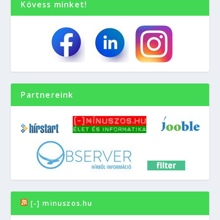
Kövess minket!
Partnereink
[-] minuszos.hu