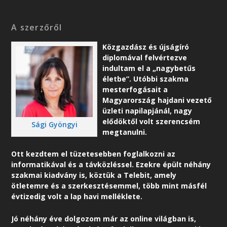
A szerzőről
Közgazdász és újságíró
diplomával felvértezve
indultam el a „nagybetűs
életbe”. Utóbbi szakma
mesterfogásait a
Magyarország hajdani vezető
üzleti napilapjánál, nagy
elődöktől volt szerencsém
Sági Gyöngyi
megtanulni.
Ott kezdtem el tüzetesebben foglalkozni az
informatikával és a távközléssel. Ezekre épült néhány
szakmai kiadvány is, köztük a Telebit, amely
ötletemre és a szerkesztésemmel, több mint másfél
évtizedig volt a lap havi melléklete.
Jó néhány éve dolgozom már az online világban is,