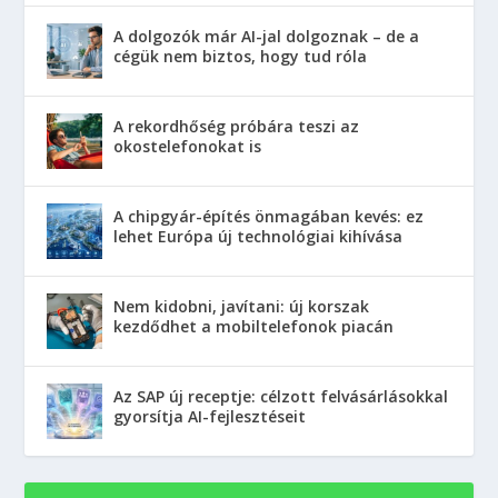
A dolgozók már AI-jal dolgoznak – de a
cégük nem biztos, hogy tud róla
A rekordhőség próbára teszi az
okostelefonokat is
A chipgyár-építés önmagában kevés: ez
lehet Európa új technológiai kihívása
Nem kidobni, javítani: új korszak
kezdődhet a mobiltelefonok piacán
Az SAP új receptje: célzott felvásárlásokkal
gyorsítja AI-fejlesztéseit