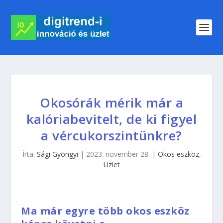
Okosórák mérik már a
kalóriabevitelt, de ki figyel
a vércukorszintünkre?
Írta:
Sági Gyöngyi
|
2023. november 28.
|
Okos eszköz
,
Üzlet
Ma már egyre több okos eszköz