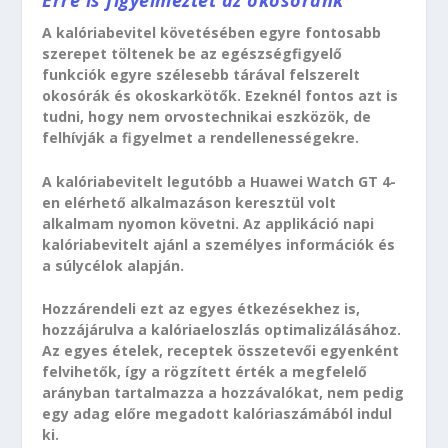
Erre is figyelmeztet az okosóránk
A kalóriabevitel követésében egyre fontosabb
szerepet töltenek be az egészségfigyelő
funkciók egyre szélesebb tárával felszerelt
okosórák és okoskarkötők. Ezeknél fontos azt is
tudni, hogy nem orvostechnikai eszközök, de
felhívják a figyelmet a rendellenességekre.
A kalóriabevitelt legutóbb a Huawei Watch GT 4-
en elérhető alkalmazáson keresztül volt
alkalmam nyomon követni. Az applikáció napi
kalóriabevitelt ajánl a személyes információk és
a súlycélok alapján.
Hozzárendeli ezt az egyes étkezésekhez is,
hozzájárulva a kalóriaeloszlás optimalizálásához.
Az egyes ételek, receptek összetevői egyenként
felvihetők, így a rögzített érték a megfelelő
arányban tartalmazza a hozzávalókat, nem pedig
egy adag előre megadott kalóriaszámából indul
ki.