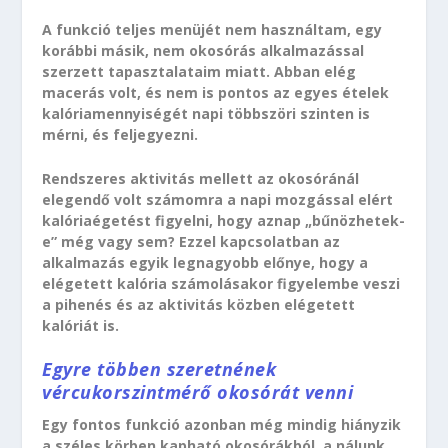
A funkció teljes menüjét nem használtam, egy
korábbi másik, nem okosórás alkalmazással
szerzett tapasztalataim miatt. Abban elég
macerás volt, és nem is pontos az egyes ételek
kalóriamennyiségét napi többszöri szinten is
mérni, és feljegyezni.
Rendszeres aktivitás mellett az okosóránál
elegendő volt számomra a napi mozgással elért
kalóriaégetést figyelni, hogy aznap „bűnözhetek-
e” még vagy sem? Ezzel kapcsolatban az
alkalmazás egyik legnagyobb előnye, hogy a
elégetett kalória számolásakor figyelembe veszi
a pihenés és az aktivitás közben elégetett
kalóriát is.
Egyre többen szeretnének
vércukorszintmérő okosórát venni
Egy fontos funkció azonban még mindig hiányzik
a széles körben kapható okosórákból, a nálunk