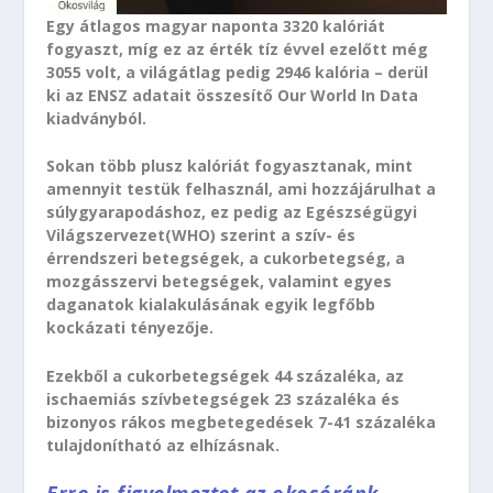
Egy átlagos magyar naponta 3320 kalóriát
fogyaszt, míg ez az érték tíz évvel ezelőtt még
3055 volt, a világátlag pedig 2946 kalória – derül
ki az ENSZ adatait összesítő Our World In Data
kiadványból.
Sokan több plusz kalóriát fogyasztanak, mint
amennyit testük felhasznál, ami hozzájárulhat a
súlygyarapodáshoz, ez pedig az Egészségügyi
Világszervezet(WHO) szerint a szív- és
érrendszeri betegségek, a cukorbetegség, a
mozgásszervi betegségek, valamint egyes
daganatok kialakulásának egyik legfőbb
kockázati tényezője.
Ezekből a cukorbetegségek 44 százaléka, az
ischaemiás szívbetegségek 23 százaléka és
bizonyos rákos megbetegedések 7-41 százaléka
tulajdonítható az elhízásnak.