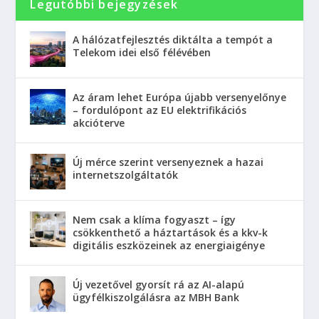
Legutóbbi bejegyzések
A hálózatfejlesztés diktálta a tempót a
Telekom idei első félévében
Az áram lehet Európa újabb versenyelőnye
– fordulópont az EU elektrifikációs
akcióterve
Új mérce szerint versenyeznek a hazai
internetszolgáltatók
Nem csak a klíma fogyaszt – így
csökkenthető a háztartások és a kkv-k
digitális eszközeinek az energiaigénye
Új vezetővel gyorsít rá az AI-alapú
ügyfélkiszolgálásra az MBH Bank