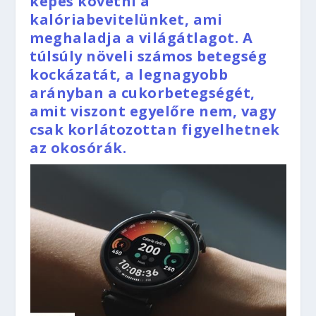
képes követni a
kalóriabevitelünket, ami
meghaladja a világátlagot. A
túlsúly növeli számos betegség
kockázatát, a legnagyobb
arányban a cukorbetegségét,
amit viszont egyelőre nem, vagy
csak korlátozottan figyelhetnek
az okosórák.