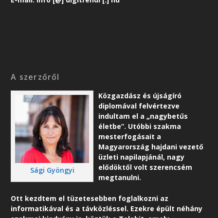
A szerzőről
Közgazdász és újságíró
diplomával felvértezve
indultam el a „nagybetűs
életbe”. Utóbbi szakma
mesterfogásait a
Magyarország hajdani vezető
üzleti napilapjánál, nagy
elődöktől volt szerencsém
Sági Gyöngyi
megtanulni.
Ott kezdtem el tüzetesebben foglalkozni az
informatikával és a távközléssel. Ezekre épült néhány