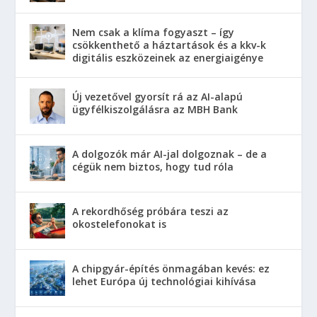
Nem csak a klíma fogyaszt – így
csökkenthető a háztartások és a kkv-k
digitális eszközeinek az energiaigénye
Új vezetővel gyorsít rá az AI-alapú
ügyfélkiszolgálásra az MBH Bank
A dolgozók már AI-jal dolgoznak – de a
cégük nem biztos, hogy tud róla
A rekordhőség próbára teszi az
okostelefonokat is
A chipgyár-építés önmagában kevés: ez
lehet Európa új technológiai kihívása