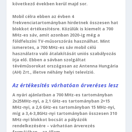
következő években kerül majd sor.
Mobil célra ebben az évben 4
frekvenciatartományban hirdetnek összesen hat
blokkot értékesítésre. Közülük is kiemelt a 700
MHz-es sáv, amit azonban 2020-ig még a
földfelszíni TV-műsorszórás használhat. Mint
ismeretes, a 700 MHz-es sáv mobil célú
használatra való átalakítását uniós szabályozás
írja elő. Ebben a sávban szolgáltat
tévéműsorokat országosan az Antenna Hungária
(AH) Zrt., illetve néhány helyi televízió.
Az értékesítés várhatóan árveréses lesz
A nyári ajánlatban a 700 MHz-es tartományban
2x25MHz-nyi, a 2,1 GHz-es tartományban 2×15
MHz-nyi, a 2,6 GHz-es tartományban 15 MHz-nyi,
míg a 3,4-3,8GHz-nyi tartományban összesen 310
MHz-nyi blokkot bocsát a pályázók
rendelkezésére – várhatóan árverezés
formájában – az állam.