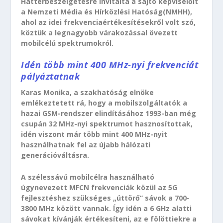
Háttérbeszélgetésre invitálta a sajtó képviselőit
a Nemzeti Média és Hírközlési Hatóság(NMHH),
ahol az idei frekvenciaértékesítésekről volt szó,
köztük a legnagyobb várakozással övezett
mobilcélú spektrumokról.
Idén több mint 400 MHz-nyi frekvenciát
pályáztatnak
Karas Monika, a szakhatóság elnöke
emlékeztetett rá, hogy a mobilszolgáltatók a
hazai GSM-rendszer elindításához 1993-ban még
csupán 32 MHz-nyi spektrumot hasznosítottak,
idén viszont már több mint 400 MHz-nyit
használhatnak fel az újabb hálózati
generációváltásra.
A szélessávú mobilcélra használható
úgynevezett MFCN frekvenciák közül az 5G
fejlesztéshez szükséges „úttörő” sávok a 700-
3800 MHz között vannak. Így idén a 6 GHz alatti
sávokat kívánják értékesíteni, az e fölöttiekre a