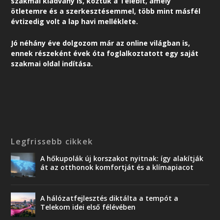
szakmai kiadvány is, köztük a Telebit, amely
ötletemre és a szerkesztésemmel, több mint másfél
évtizedig volt a lap havi melléklete.
Jó néhány éve dolgozom már az online világban is,
ennek részeként é
vek óta foglalkoztatott egy saját
szakmai oldal indítása.
Legfrissebb cikkek
A hőkupolák új korszakot nyitnak: így alakítják
át az otthonok komfortját és a klímapiacot
A hálózatfejlesztés diktálta a tempót a
Telekom idei első félévében