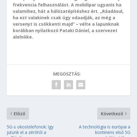
frekvencia felhasználást. A mobilipar ugyanis ha
valamihez, hát a hálózatépítéshez ért. „Ráadásul,
ha ezt valakinek csak úgy odaadják, az még a
versenyt is csökkenti majd” – vélte a lapunknak
korábban nyilatkozó Pataki Dániel, a szervezet
alelnöke.
MEGOSZTÁS:
Előző
Következő
5G-s okostelefonok: így
A technológia is európai a
jutunk el a zérótól a
kontinens első 5G