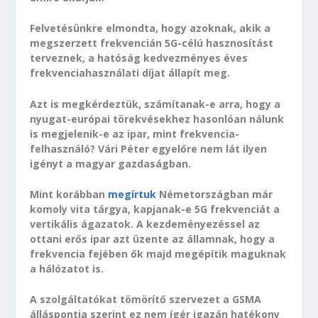
Felvetésünkre elmondta, hogy azoknak, akik a
megszerzett frekvencián 5G-célú hasznosítást
terveznek, a hatóság kedvezményes éves
frekvenciahasználati díjat állapít meg.
Azt is megkérdeztük, számítanak-e arra, hogy a
nyugat-európai törekvésekhez hasonlóan nálunk
is megjelenik-e az ipar, mint frekvencia-
felhasználó? Vári Péter egyelőre nem lát ilyen
igényt a magyar gazdaságban.
Mint korábban
megírtuk
Németországban már
komoly vita tárgya, kapjanak-e 5G frekvenciát a
vertikális ágazatok. A kezdeményezéssel az
ottani erős ipar azt üzente az államnak, hogy a
frekvencia fejében ők majd megépítik maguknak
a hálózatot is.
A szolgáltatókat tömörítő szervezet a GSMA
álláspontja szerint ez nem ígér igazán hatékony