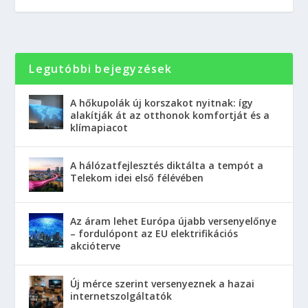
Legutóbbi bejegyzések
A hőkupolák új korszakot nyitnak: így
alakítják át az otthonok komfortját és a
klímapiacot
A hálózatfejlesztés diktálta a tempót a
Telekom idei első félévében
Az áram lehet Európa újabb versenyelőnye
– fordulópont az EU elektrifikációs
akcióterve
Új mérce szerint versenyeznek a hazai
internetszolgáltatók