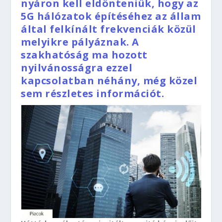
nyáron kell eldönteniük, hogy az
5G hálózatok építéséhez az állam
által felkínált frekvenciák közül
melyikre pályáznak. A
szakhatóság ma hozott
nyilvánosságra ezzel
kapcsolatban néhány, még közel
sem részletes információt.