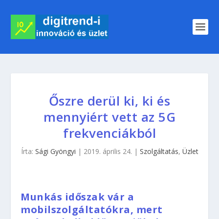
Őszre derül ki, ki és
mennyiért vett az 5G
frekvenciákból
Írta:
Sági Gyöngyi
|
2019. április 24.
|
Szolgáltatás
,
Üzlet
Munkás időszak vár a
mobilszolgáltatókra, mert