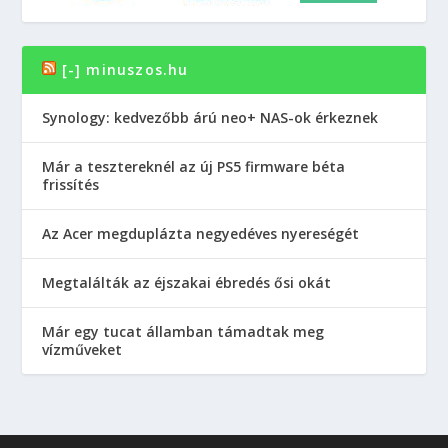
[-] minuszos.hu
Synology: kedvezőbb árú neo+ NAS-ok érkeznek
Már a tesztereknél az új PS5 firmware béta
frissítés
Az Acer megduplázta negyedéves nyereségét
Megtalálták az éjszakai ébredés ősi okát
Már egy tucat államban támadtak meg
vízműveket