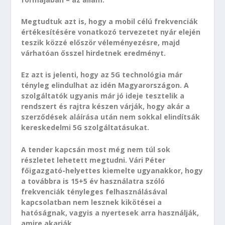
Megtudtuk azt is, hogy a mobil célú frekvenciák
értékesítésére vonatkozó tervezetet nyár elején
teszik közzé először véleményezésre, majd
várhatóan ősszel hirdetnek eredményt.
Ez azt is jelenti, hogy az 5G technológia már
tényleg elindulhat az idén Magyarországon. A
szolgáltatók ugyanis már jó ideje tesztelik a
rendszert és rajtra készen várják, hogy akár a
szerződések aláírása után nem sokkal elindítsák
kereskedelmi 5G szolgáltatásukat.
A tender kapcsán most még nem túl sok
részletet lehetett megtudni. Vári Péter
főigazgató-helyettes kiemelte ugyanakkor, hogy
a továbbra is 15+5 év használatra szóló
frekvenciák tényleges felhasználásával
kapcsolatban nem lesznek kikötései a
hatóságnak, vagyis a nyertesek arra használják,
amire akarják.