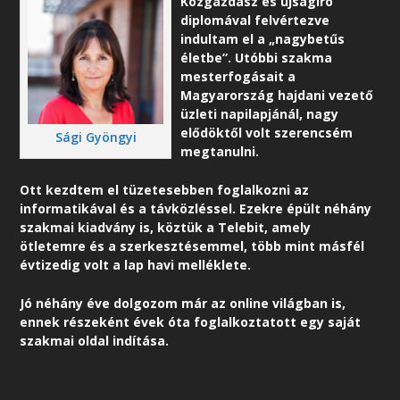
Közgazdász és újságíró
diplomával felvértezve
indultam el a „nagybetűs
életbe”. Utóbbi szakma
mesterfogásait a
Magyarország hajdani vezető
üzleti napilapjánál, nagy
elődöktől volt szerencsém
Sági Gyöngyi
megtanulni.
Ott kezdtem el tüzetesebben foglalkozni az
informatikával és a távközléssel. Ezekre épült néhány
szakmai kiadvány is, köztük a Telebit, amely
ötletemre és a szerkesztésemmel, több mint másfél
évtizedig volt a lap havi melléklete.
Jó néhány éve dolgozom már az online világban is,
ennek részeként é
vek óta foglalkoztatott egy saját
szakmai oldal indítása.