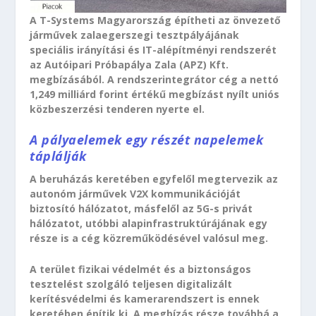
A T-Systems Magyarország építheti az önvezető
járművek zalaegerszegi tesztpályájának
speciális irányítási és IT-alépítményi rendszerét
az Autóipari Próbapálya Zala (APZ) Kft.
megbízásából. A rendszerintegrátor cég a nettó
1,249 milliárd forint értékű megbízást nyílt uniós
közbeszerzési tenderen nyerte el.
A pályaelemek egy részét napelemek
táplálják
A beruházás keretében egyfelől megtervezik az
autonóm járművek V2X kommunikációját
biztosító hálózatot, másfelől az 5G-s privát
hálózatot, utóbbi alapinfrastruktúrájának egy
része is a cég közreműködésével valósul meg.
A terület fizikai védelmét és a biztonságos
tesztelést szolgáló teljesen digitalizált
kerítésvédelmi és kamerarendszert is ennek
keretében építik ki. A megbízás része továbbá a