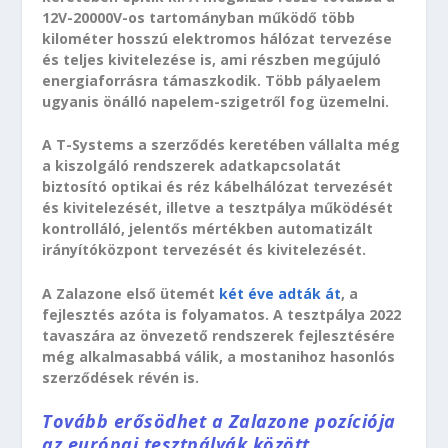
12V-20000V-os tartományban működő több
kilométer hosszú elektromos hálózat tervezése
és teljes kivitelezése is, ami részben megújuló
energiaforrásra támaszkodik. Több pályaelem
ugyanis önálló napelem-szigetről fog üzemelni.
A T-Systems a szerződés keretében vállalta még
a kiszolgáló rendszerek adatkapcsolatát
biztosító optikai és réz kábelhálózat tervezését
és kivitelezését, illetve a tesztpálya működését
kontrolláló, jelentős mértékben automatizált
irányítóközpont tervezését és kivitelezését.
A Zalazone első ütemét
két éve adták át
, a
fejlesztés azóta is folyamatos. A tesztpálya 2022
tavaszára az önvezető rendszerek fejlesztésére
még alkalmasabbá válik, a mostanihoz hasonlós
szerződések révén is.
Tovább erősödhet a Zalazone pozíciója
az európai tesztpályák között