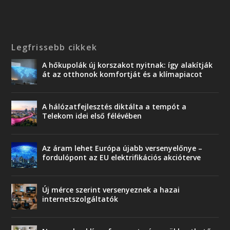
Legfrissebb cikkek
A hőkupolák új korszakot nyitnak: így alakítják
át az otthonok komfortját és a klímapiacot
A hálózatfejlesztés diktálta a tempót a
Telekom idei első félévében
Az áram lehet Európa újabb versenyelőnye –
fordulópont az EU elektrifikációs akcióterve
Új mérce szerint versenyeznek a hazai
internetszolgáltatók