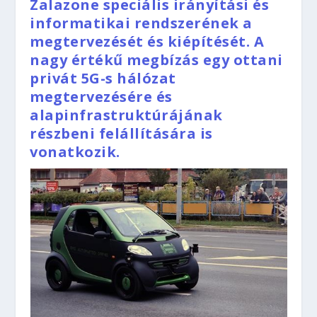
Zalazone speciális irányítási és
informatikai rendszerének a
megtervezését és kiépítését. A
nagy értékű megbízás egy ottani
privát 5G-s hálózat
megtervezésére és
alapinfrastruktúrájának
részbeni felállítására is
vonatkozik.