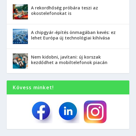
A rekordhőség próbára teszi az
okostelefonokat is
A chipgyár-építés önmagában kevés: ez
lehet Európa új technológiai kihívása
Nem kidobni, javítani: új korszak
kezdődhet a mobiltelefonok piacán
Kövess minket!