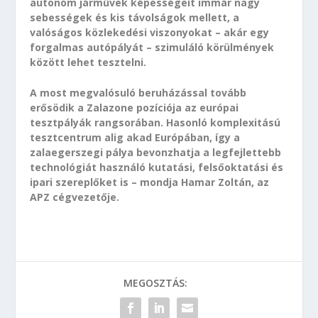
autonóm járművek képességeit immár nagy
sebességek és kis távolságok mellett, a
valóságos közlekedési viszonyokat – akár egy
forgalmas autópályát – szimuláló körülmények
között lehet tesztelni.
A most megvalósuló beruházással tovább
erősödik a Zalazone pozíciója az európai
tesztpályák rangsorában. Hasonló komplexitású
tesztcentrum alig akad Európában, így a
zalaegerszegi pálya bevonzhatja a legfejlettebb
technológiát használó kutatási, felsőoktatási és
ipari szereplőket is – mondja Hamar Zoltán, az
APZ cégvezetője.
MEGOSZTÁS: