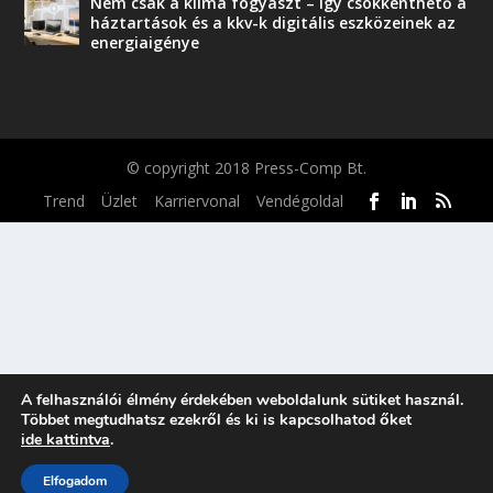
Nem csak a klíma fogyaszt – így csökkenthető a
háztartások és a kkv-k digitális eszközeinek az
energiaigénye
© copyright 2018 Press-Comp Bt.
Trend
Üzlet
Karriervonal
Vendégoldal
A felhasználói élmény érdekében weboldalunk sütiket használ.
Többet megtudhatsz ezekről és ki is kapcsolhatod őket
ide kattintva
.
Elfogadom