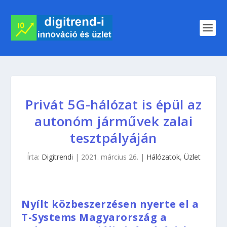
Privát 5G-hálózat is épül az
autonóm járművek zalai
tesztpályáján
Írta:
Digitrendi
|
2021. március 26.
|
Hálózatok
,
Üzlet
Nyílt közbeszerzésen nyerte el a
T-Systems Magyarország a