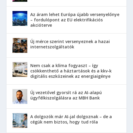
Az áram lehet Európa újabb versenyelőnye
– fordulópont az EU elektrifikációs
akcióterve
Új mérce szerint versenyeznek a hazai
internetszolgáltatók
Nem csak a klíma fogyaszt – így
csökkenthető a háztartások és a kkv-k
digitális eszközeinek az energiaigénye
Új vezetővel gyorsít rá az AI-alapú
ügyfélkiszolgálásra az MBH Bank
A dolgozók már AI-jal dolgoznak – de a
cégük nem biztos, hogy tud róla