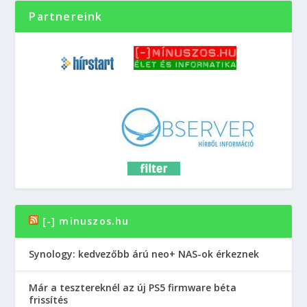
Partnereink
[-] minuszos.hu
Synology: kedvezőbb árú neo+ NAS-ok érkeznek
Már a tesztereknél az új PS5 firmware béta
frissítés