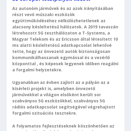
Az autonóm járművek és az azok irányításában
részt vevő műszaki eszközök
együttműködéséhez nélkülözhetetlenek az
alacsony késleltetésű hálózatok. A 2019 tavaszán
létrehozott 5G teszthálózaton a T-Systems, a
Magyar Telekom és az Ericsson által létesített 10
ms alatti késleltetésű adatkapcsolat lehetővé
tette, hogy az önvezető autók biztonságosan
kommunikálhassanak egymással és a vezérlő
központtal , és képesek legyenek időben reagálni
a forgalmi helyzetekre.
Ugyanabban az évben zajlott az a pályán az a
kísérleti projekt is, amelyben önvezető
járművekkel a világon elsőként került sor
szabványos 5G eszközökkel, szabványos 5G
rádiós adatkapcsolat segítségével végrehajtott
forgalmi szituációs tesztekre.
A folyamatos fejlesztéseknek köszönhetően az