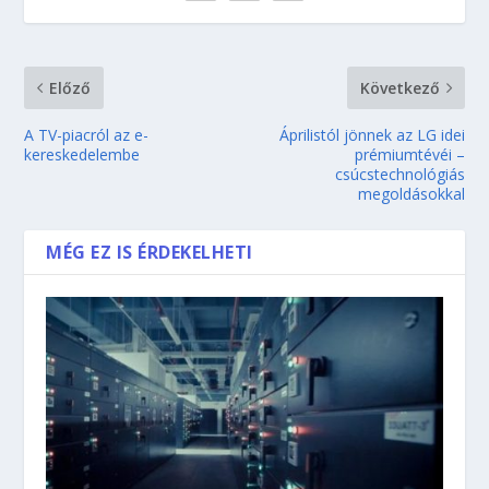
Előző
Következő
A TV-piacról az e-
Áprilistól jönnek az LG idei
kereskedelembe
prémiumtévéi –
csúcstechnológiás
megoldásokkal
MÉG EZ IS ÉRDEKELHETI