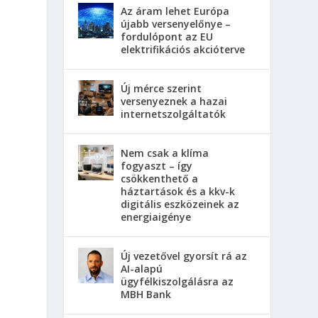
Az áram lehet Európa
újabb versenyelőnye –
fordulópont az EU
elektrifikációs akcióterve
Új mérce szerint
versenyeznek a hazai
internetszolgáltatók
Nem csak a klíma
fogyaszt – így
csökkenthető a
háztartások és a kkv-k
digitális eszközeinek az
energiaigénye
Új vezetővel gyorsít rá az
AI-alapú
ügyfélkiszolgálásra az
MBH Bank