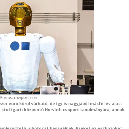
Forrás: rawpixel.com
r euró körül várható, de így is nagyjából másfél év alatt
a stuttgarti központú Horváth csoport tanulmányára, annak
 emlékeztető robotokat használnak. Ezeket az eszközöket