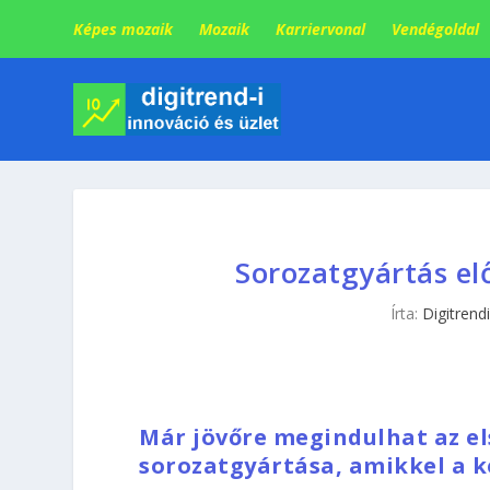
Képes mozaik
Mozaik
Karriervonal
Vendégoldal
Sorozatgyártás el
Írta:
Digitrendi
Már jövőre megindulhat az el
sorozatgyártása, amikkel a 