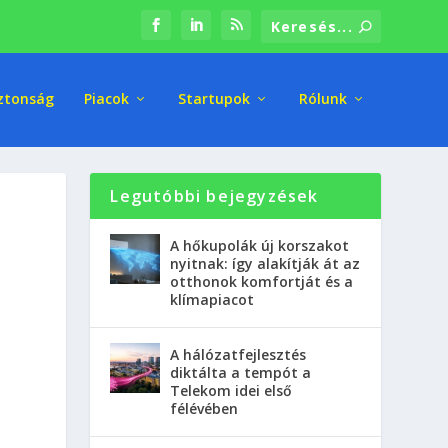
ztonság
Piacok
Startupok
Rólunk
Legutóbbi bejegyzések
A hőkupolák új korszakot
nyitnak: így alakítják át az
otthonok komfortját és a
klímapiacot
A hálózatfejlesztés
diktálta a tempót a
Telekom idei első
félévében