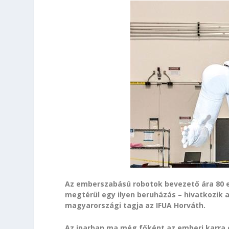
Az emberszabású robotok bevezető ára 80 eze
megtérül egy ilyen beruházás – hivatkozik 
magyarországi tagja az IFUA Horváth.
Az iparban ma még főként az emberi karra