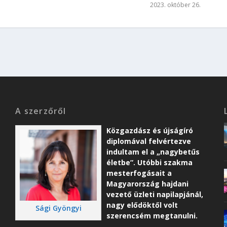
2023. október 26.
A szerzőről
Közgazdász és újságíró
diplomával felvértezve
indultam el a „nagybetűs
életbe”. Utóbbi szakma
mesterfogásait a
Magyarország hajdani
vezető üzleti napilapjánál,
nagy elődöktől volt
Sági Gyöngyi
szerencsém megtanulni.