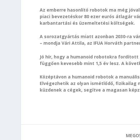
Az emberre hasonlító robotok ma még jóval 
piaci bevezetéskor 80 ezer eurós átlagár vá
karbantartási és üzemeltetési költségek.
A sorozatgyártás miatt azonban 2030-ra vár
– mondja Vári Attila, az IFUA Horváth partn
Jó hír, hogy a humanoid robotokra fordítot
függően kevesebb mint 1,5 év lesz. A köve
Középtávon a humanoid robotok a manuális 
Elvégezhetik az olyan ismétlődő, fizikail
küzdenek a cégek, segítve a magasan képz
MEGOS