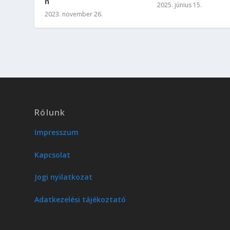
n
2025. június 15.
2023. november 26.
Rólunk
Impresszum
Kapcsolat
Jogi nyilatkozat
Adatkezelési tájékoztató