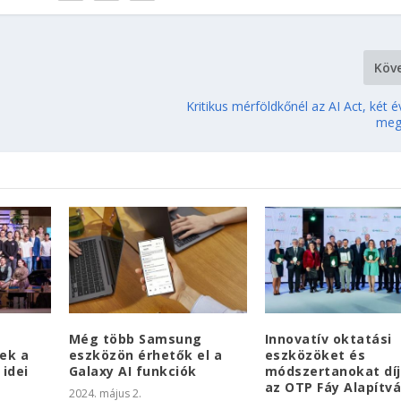
Köv
Kritikus mérföldkőnél az AI Act, két 
meg
Még több Samsung
Innovatív oktatási
ek a
eszközön érhetők el a
eszközöket és
 idei
Galaxy AI funkciók
módszertanokat díj
az OTP Fáy Alapítv
2024. május 2.