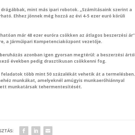
drágábbak, mint más ipari robotok. „Számításaink szerint a
rható. Ehhez jönnek még hozzá az évi 4-5 ezer euró körüli
hatóan már 48 ezer euróra csökken az átlagos beszerzési ár”
ere, a Járműipari Kompetenciaközpont vezetője.
t beruházás azonban igen gyorsan megtérül: a beszerzési ártó
tkező években pedig drasztikusan csökkenni fog.
feladatok több mint 50 százalékát vehetik át a termelésben
ag nehéz munkákat, amelyeknél amúgyis munkaerőhiánnyal
ett munkatársak tehermentesítését.
ZTÁS: