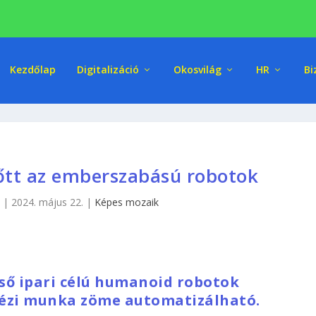
Kezdőlap
Digitalizáció
Okosvilág
HR
Bi
őtt az emberszabású robotok
|
2024. május 22.
|
Képes mozaik
ső ipari célú humanoid robotok
kézi munka zöme automatizálható.