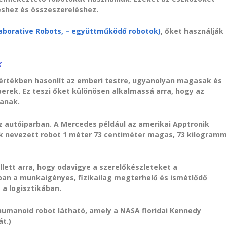
éshez és összeszereléshez.
laborative Robots, – együttműködő robotok)
, őket használják
k
értékben hasonlít az emberi testre, ugyanolyan magasak és
rek. Ez teszi őket különösen alkalmassá arra, hogy az
anak.
 az autóiparban. A Mercedes például az amerikai Apptronik
nak nevezett robot 1 méter 73 centiméter magas, 73 kilogram
lett arra, hogy odavigye a szerelőkészleteket a
an a munkaigényes, fizikailag megterhelő és ismétlődő
 a logisztikában.
humanoid robot látható, amely a NASA floridai Kennedy
t.)