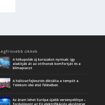
Legfrissebb cikkek
A hőkupolák új korszakot nyitnak: így
alakítják át az otthonok komfortját és a
klímapiacot
A hálózatfejlesztés diktálta a tempót a
Telekom idei első félévében
Az áram lehet Európa újabb versenyelőnye –
fordulópont az EU elektrifikációs akcióterve