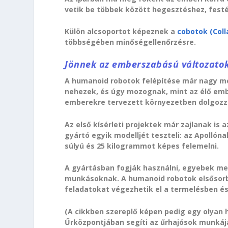
vetik be többek között hegesztéshez, fest
Külön alcsoportot képeznek a
cobotok (Col
többségében minőségellenőrzésre.
Jönnek az emberszabású változato
A humanoid robotok felépítése már nagy m
nehezek, és úgy mozognak, mint az élő embe
emberekre tervezett környezetben dolgozz
Az első kísérleti projektek már zajlanak is
gyártó egyik modelljét teszteli: az Apolló
súlyú és 25 kilogrammot képes felemelni.
A gyártásban fogják használni, egyebek mel
munkásoknak. A humanoid robotok elsősorb
feladatokat végezhetik el a termelésben és
(A cikkben szereplő képen pedig egy olyan 
Űrközpontjában segíti az űrhajósok munkájá