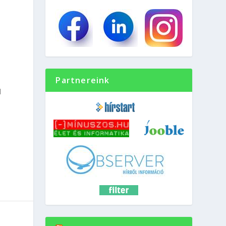
Partnereink
l
.