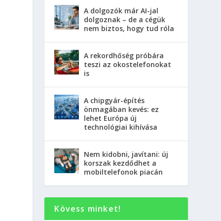
A dolgozók már AI-jal
dolgoznak – de a cégük
nem biztos, hogy tud róla
A rekordhőség próbára
teszi az okostelefonokat
is
A chipgyár-építés
önmagában kevés: ez
lehet Európa új
technológiai kihívása
m
Nem kidobni, javítani: új
korszak kezdődhet a
mobiltelefonok piacán
Kövess minket!