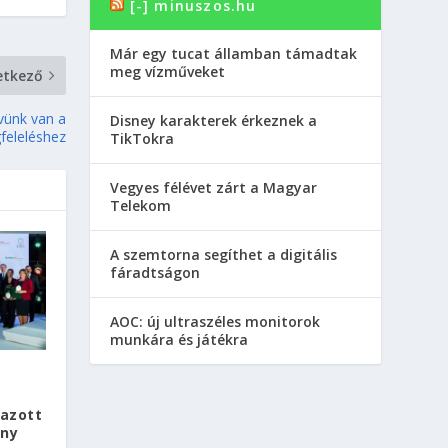
[-] minuszos.hu
Már egy tucat államban támadtak
meg vízműveket
etkező
évünk van a
Disney karakterek érkeznek a
feleléshez
TikTokra
Vegyes félévet zárt a Magyar
Telekom
A szemtorna segíthet a digitális
fáradtságon
AOC: új ultraszéles monitorok
munkára és játékra
azott
ány