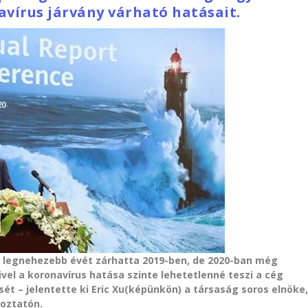
avírus járvány várható hatásait.
 legnehezebb évét zárhatta 2019-ben, de 2020-ban még
vel a koronavírus hatása szinte lehetetlenné teszi a cég
ét – jelentette ki Eric Xu(képünkön) a társaság soros elnöke
koztatón.