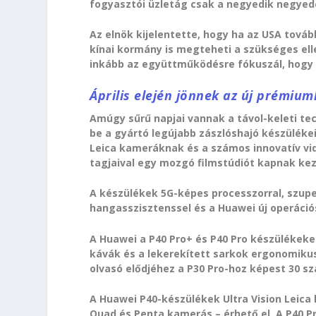
fogyasztói üzletág csak a negyedik negyed
Az elnök kijelentette, hogy ha az USA tová
kínai kormány is megteheti a szükséges el
inkább az együttműködésre fókuszál, hogy m
Április elején jönnek az új prémiu
Amúgy sűrű napjai vannak a távol-keleti te
be a gyártó legújabb zászlóshajó készülékei
Leica kameráknak és a számos innovatív vi
tagjaival egy mozgó filmstúdiót kapnak kez
A készülékek 5G-képes processzorral, szuper
hangasszisztenssel és a Huawei új operáció
A Huawei a P40 Pro+ és P40 Pro készülékeket
kávák és a lekerekített sarkok ergonomikus
olvasó elődjéhez a P30 Pro-hoz képest 30 s
A Huawei P40-készülékek Ultra Vision Leic
Quad és Penta kamerás – érhető el. A P40 