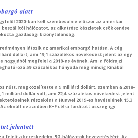
mbargó alatt
egyfelől 2020-ban kell szembesülnie először az amerikai
 beszállítói hálózatot, az alkatrész készletek csökkenése
 okozta gazdasági bizonytalanság.
 eredményen látszik az amerikai embargó hatása. A cég
liárd dollárt, ami 19,1 százalékos növekedést jelent az egy
 nagyjából megfelel a 2018-as évének. Ami a földrajzi
meghatározó 59 százalékos hányada még mindig Kínából
s nőtt, megközelítette a 9 milliárd dollárt, szemben a 2018-
,1 milliárd dollár volt, ami 22,4 százalékos növekedést jelent
fektetéseinek részeként a Huawei 2019-es bevételének 15,3
 Az elmúlt évtizedben K+F célra fordított összeg így
tet jelentett
ga felelt a kereskedelmi 5G-hálózatok bevezetéséért. Az