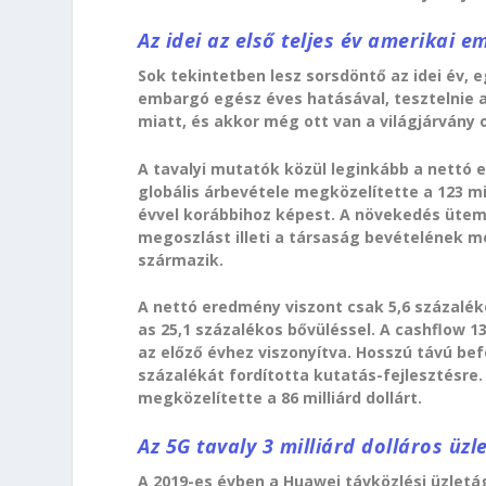
Az idei az első teljes év amerikai e
Sok tekintetben lesz sorsdöntő az idei év, 
embargó egész éves hatásával, tesztelnie a
miatt, és akkor még ott van a világjárvány
A tavalyi mutatók közül leginkább a nettó
globális árbevétele megközelítette a 123 mil
évvel korábbihoz képest. A növekedés üteme
megoszlást illeti a társaság bevételének 
származik.
A nettó eredmény viszont csak 5,6 százaléko
as 25,1 százalékos bővüléssel. A cashflow 13
az előző évhez viszonyítva. Hosszú távú be
százalékát fordította kutatás-fejlesztésre.
megközelítette a 86 milliárd dollárt.
Az 5G tavaly 3 milliárd dolláros üzle
A 2019-es évben a Huawei távközlési üzletá