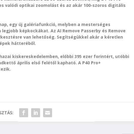
 valódi optikai zoomolást és az akár 100-szoros digitális
nap, egy új galériafunkció, melyben a mesterséges
i a legjobb képkockákat. Az AI Remove Passerby és Remove
erkesztésre van lehetőség. Segítségükkel akár a kéretlen
képek hátteréből.
a hazai kiskereskedelemben, előbbi 395 ezer forintért, utóbbi
dkettő április első felétől kapható. A P40 Pro+
ezik.
ZTÁS: