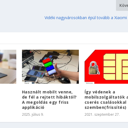
Köv
Vidéki nagyvárosokban épül tovább a Xiaomi
Használt mobilt venne,
Így védenek a
de fél a rejtett hibáktól?
mobilszolgáltatók 
A megoldás egy friss
cserés csalásokkal
applikáció
szemben(frissítés)
2025. július 9.
2021. szeptember 27.