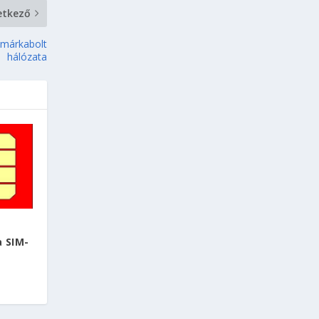
etkező
 márkabolt
hálózata
a SIM-