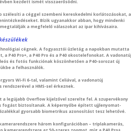
évben kezdett ismét visszaerősödni.
bb szélesíti a céggel szembeni kereskedelmi korlátozásokat, 
lenintézkedéseket. Bízik ugyanakkor abban, hogy mindenki
egtalálják a megfelelő válaszokat az ipar kihívásaira.
mkészülékek
chnológiai cégnek. A fogyasztói üzletág a napokban mutatta
t, a P40 Pro+, a P40 Pro és a P40 okostelefonokat. A vadonatú
deós és fotós funkciónak köszönhetően a P40-sorozat új
ükbe a felhasználók.
gyors Wi-Fi 6-tal, valamint Celiával, a vadonatúj
s rendszerével a HMS-sel érkeznek.
 a legújabb Overflow kijelzővel szerelte fel. A szupervékony
 fogást biztosítanak. A képernyőbe épített ujjlenyomat-
zázalékkal gyorsabb biometrikus azonosítást tesz lehetővé.
a kamerarendszere három konfigurációban – triplakamerás,
Pro kamerarendszere az 50-szeres zoomot, míg a P40 Pro+