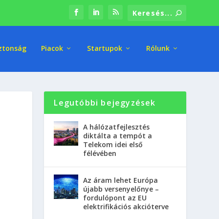
ztonság
Piacok
Startupok
Rólunk
Legutóbbi bejegyzések
A hálózatfejlesztés
diktálta a tempót a
Telekom idei első
félévében
Az áram lehet Európa
újabb versenyelőnye –
fordulópont az EU
ó
elektrifikációs akcióterve