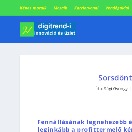
Képes mozaik
Mozaik
Karriervonal
Vendégoldal
Sorsdönt
Írta:
Sági Gyöngyi
Fennállásának legnehezebb é
leginkább a profittermelő ké