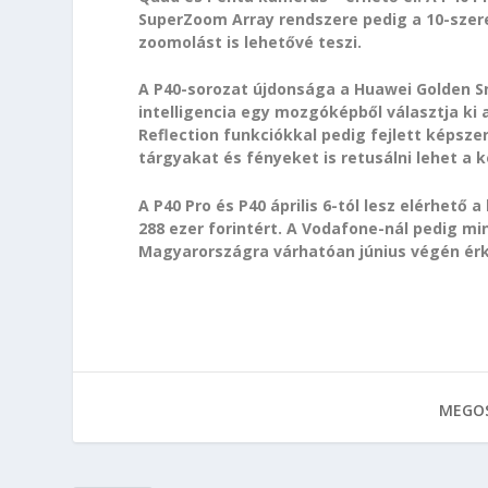
SuperZoom Array rendszere pedig a 10-szeres
zoomolást is lehetővé teszi.
A P40-sorozat újdonsága a Huawei Golden S
intelligencia egy mozgóképből választja k
Reflection funkciókkal pedig fejlett képsz
tárgyakat és fényeket is retusálni lehet a 
A P40 Pro és P40 április 6-tól lesz elérhető 
288 ezer forintért. A Vodafone-nál pedig min
Magyarországra várhatóan június végén érk
MEGOS