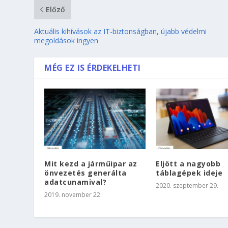
Előző
Aktuális kihívások az IT-biztonságban, újabb védelmi
megoldások ingyen
MÉG EZ IS ÉRDEKELHETI
Mit kezd a járműipar az
Eljött a nagyobb
önvezetés generálta
táblagépek ideje
adatcunamival?
2020. szeptember 29.
2019. november 22.