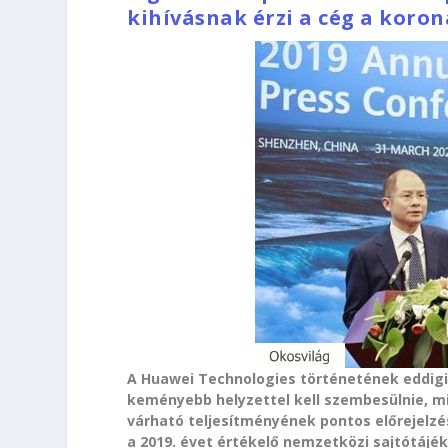
kihívásnak érzi a cég a koron
A Huawei Technologies történetének eddigi
keményebb helyzettel kell szembesülnie, mi
várható teljesítményének pontos előrejelzés
a 2019. évet értékelő nemzetközi sajtótájé