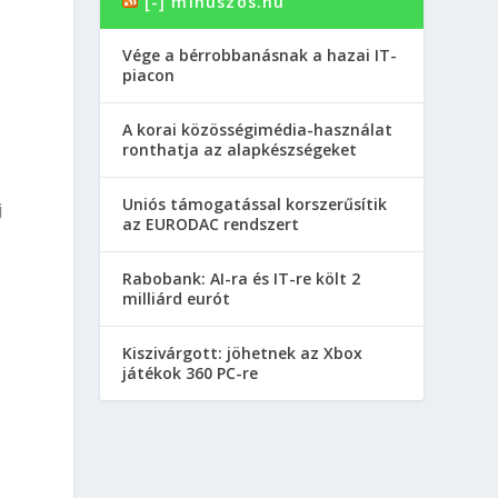
[-] minuszos.hu
a
Vége a bérrobbanásnak a hazai IT-
piacon
A korai közösségimédia-használat
ronthatja az alapkészségeket
Uniós támogatással korszerűsítik
j
az EURODAC rendszert
Rabobank: AI-ra és IT-re költ 2
milliárd eurót
Kiszivárgott: jöhetnek az Xbox
játékok 360 PC-re