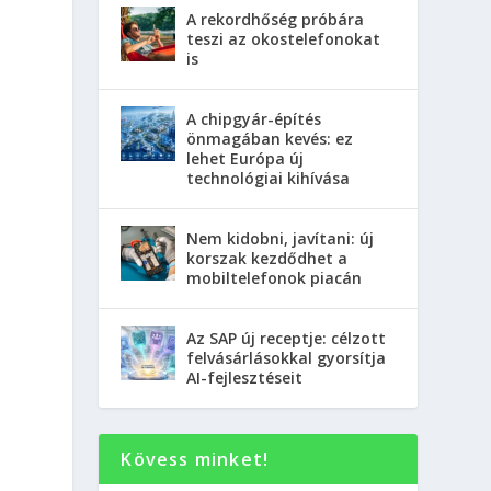
A rekordhőség próbára
teszi az okostelefonokat
is
A chipgyár-építés
önmagában kevés: ez
lehet Európa új
technológiai kihívása
Nem kidobni, javítani: új
korszak kezdődhet a
mobiltelefonok piacán
Az SAP új receptje: célzott
felvásárlásokkal gyorsítja
AI-fejlesztéseit
Kövess minket!