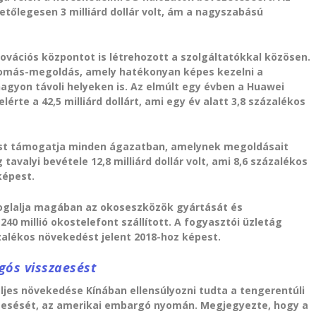
vetőlegesen 3 milliárd dollár volt, ám a nagyszabású
novációs központot is létrehozott a szolgáltatókkal közösen.
állomás-megoldás, amely hatékonyan képes kezelni a
gyon távoli helyeken is. Az elmúlt egy évben a Huawei
érte a 42,5 milliárd dollárt, ami egy év alatt 3,8 százalékos
ulást támogatja minden ágazatban, amelynek megoldásait
tavalyi bevétele 12,8 milliárd dollár volt, ami 8,6 százalékos
képest.
oglalja magában az okoseszközök gyártását és
40 millió okostelefont szállított. A fogyasztói üzletág
zázalékos növekedést jelent 2018-hoz képest.
gós visszaesést
ljes növekedése Kínában ellensúlyozni tudta a tengerentúli
szaesését, az amerikai embargó nyomán. Megjegyezte, hogy a