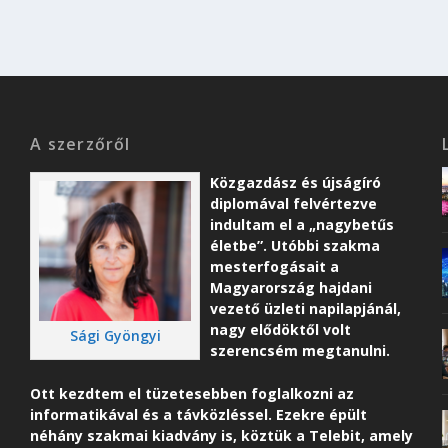
A szerzőről
Közgazdász és újságíró
diplomával felvértezve
indultam el a „nagybetűs
életbe”. Utóbbi szakma
mesterfogásait a
Magyarország hajdani
vezető üzleti napilapjánál,
nagy elődöktől volt
Sági Gyöngyi
szerencsém megtanulni.
Ott kezdtem el tüzetesebben foglalkozni az
informatikával és a távközléssel. Ezekre épült
néhány szakmai kiadvány is, köztük a Telebit, amely