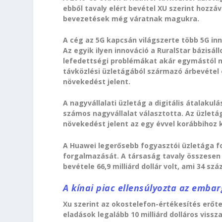
ebből tavaly elért bevétel XU szerint hozzá
bevezetések még váratnak magukra.
A cég az 5G kapcsán világszerte több 5G in
Az egyik ilyen innováció a RuralStar bázis
lefedettségi problémákat akár egymástól na
távközlési üzletágából származó árbevétel el
növekedést jelent.
A nagyvállalati üzletág a digitális átalak
számos nagyvállalat választotta. Az üzletág 
növekedést jelent az egy évvel korábbihoz 
A Huawei legerősebb fogyasztói üzletága f
forgalmazását. A társaság tavaly összesen 2
bevétele 66,9 milliárd dollár volt, ami 34 s
A kínai piac ellensúlyozta az embar
Xu szerint az okostelefon-értékesítés erőte
eladások legalább 10 milliárd dolláros vis