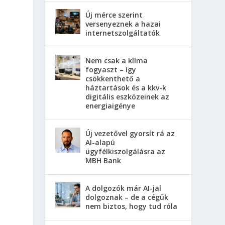
Új mérce szerint
versenyeznek a hazai
internetszolgáltatók
Nem csak a klíma
fogyaszt – így
csökkenthető a
háztartások és a kkv-k
digitális eszközeinek az
energiaigénye
Új vezetővel gyorsít rá az
AI-alapú
ügyfélkiszolgálásra az
MBH Bank
A dolgozók már AI-jal
dolgoznak – de a cégük
nem biztos, hogy tud róla
,