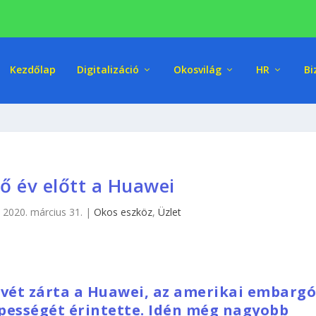
Kezdőlap
Digitalizáció
Okosvilág
HR
Bi
ő év előtt a Huawei
|
2020. március 31.
|
Okos eszköz
,
Üzlet
vét zárta a Huawei, az amerikai embarg
pességét érintette. Idén még nagyobb