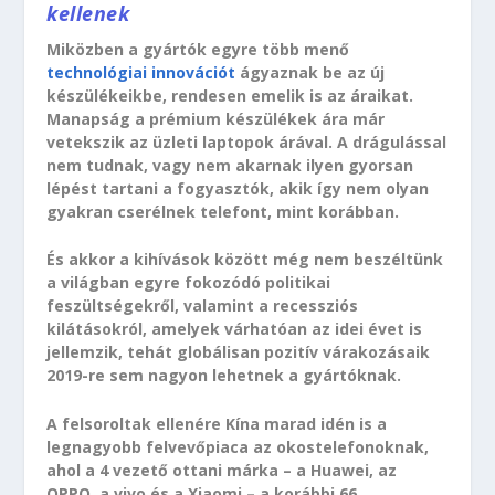
kellenek
Miközben a gyártók egyre több menő
technológiai innovációt
ágyaznak be az új
készülékeikbe, rendesen emelik is az áraikat.
Manapság a prémium készülékek ára már
vetekszik az üzleti laptopok árával. A drágulással
nem tudnak, vagy nem akarnak ilyen gyorsan
lépést tartani a fogyasztók, akik így nem olyan
gyakran cserélnek telefont, mint korábban.
És akkor a kihívások között még nem beszéltünk
a világban egyre fokozódó politikai
feszültségekről, valamint a recessziós
kilátásokról, amelyek várhatóan az idei évet is
jellemzik, tehát globálisan pozitív várakozásaik
2019-re sem nagyon lehetnek a gyártóknak.
A felsoroltak ellenére Kína marad idén is a
legnagyobb felvevőpiaca az okostelefonoknak,
ahol a 4 vezető ottani márka – a Huawei, az
OPPO, a vivo és a Xiaomi – a korábbi 66