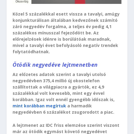
Közel 5 százalékkal esett vissza a tavalyi, amúgy
konjunkturálisan általában kedvezőnek számító
záró negyedév forgalma, a teljes év pedig 4,1
százalékos mínusszal fejeződött be. Az
előrejelzések idénre is borúlátóak maradnak,
mivel a tavalyi évet befolyásoló negatív trendek
folytatódhatnak.
Ötödik negyedéve lejtmenetben
Az előzetes adatok szerint a tavalyi utolsó
negyedévben 375,4 millió új okostelefon
szállítottak a világpiacra a gyártók, ez 4,9
százalékkal volt kevesebb, mint egy évvel
korábban. Igaz volt ennél gyengébb időszak is,
mint korábban megírtuk
a harmadik
negyedévben 6 százalékot zsugorodott a piac.
A lejtmenet az IDC friss elemzése szerint viszont
már az ötödik egymást követő negyedévet