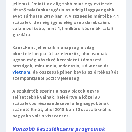
jellemzi. Emiatt az alig több mint egy évtizede
létező telefonkategória az eddigi leggyengébb
évét zárhatta 2018-ban. A visszaesés mértéke 4,1
százalék, de még így is elég szép darabszám,
valamivel több, mint 1,4 milliárd készülék talált
gazdára.
Káoszként jellemzik manapság a világ
okostelefon piacát az elemzők, ahol vannak
ugyan még növekvő keresletet támasztó
országok, mint India, Indonézia, Dél-Korea és
Vietnam
, de összességében kevés az értékesítés
szempontjából pozitív jelenség.
A szakértők szerint a nagy piacok egyre
telítettebbé válnak, beleértve a közel 30
százalékos részesedésével a legnagyobbnak
számító Kínát, ahol 2018-ban 10 százaléknál is
nagyobb volt a visszaesés.
Vonzóbb készülékcsere programok