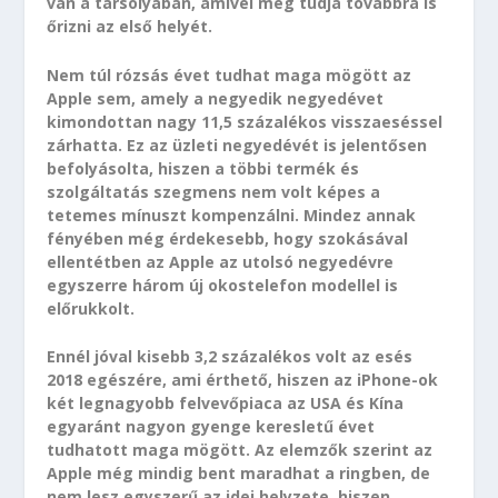
van a tarsolyában, amivel meg tudja továbbra is
őrizni az első helyét.
Nem túl rózsás évet tudhat maga mögött az
Apple sem, amely a negyedik negyedévet
kimondottan nagy 11,5 százalékos visszaeséssel
zárhatta. Ez az üzleti negyedévét is jelentősen
befolyásolta, hiszen a többi termék és
szolgáltatás szegmens nem volt képes a
tetemes mínuszt kompenzálni. Mindez annak
fényében még érdekesebb, hogy szokásával
ellentétben az Apple az utolsó negyedévre
egyszerre három új okostelefon modellel is
előrukkolt.
Ennél jóval kisebb 3,2 százalékos volt az esés
2018 egészére, ami érthető, hiszen az iPhone-ok
két legnagyobb felvevőpiaca az USA és Kína
egyaránt nagyon gyenge keresletű évet
tudhatott maga mögött. Az elemzők szerint az
Apple még mindig bent maradhat a ringben, de
nem lesz egyszerű az idei helyzete, hiszen