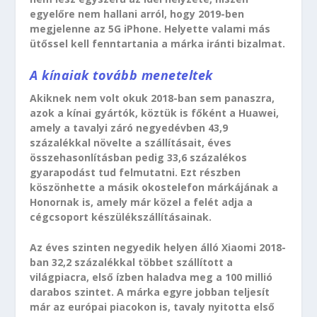
egyelőre nem hallani arról, hogy 2019-ben
megjelenne az 5G iPhone. Helyette valami más
ütőssel kell fenntartania a márka iránti bizalmat.
A kínaiak tovább meneteltek
Akiknek nem volt okuk 2018-ban sem panaszra,
azok a kínai gyártók, köztük is főként a Huawei,
amely a tavalyi záró negyedévben 43,9
százalékkal növelte a szállításait, éves
összehasonlításban pedig 33,6 százalékos
gyarapodást tud felmutatni. Ezt részben
köszönhette a másik okostelefon márkájának a
Honornak is, amely már közel a felét adja a
cégcsoport készülékszállításainak.
Az éves szinten negyedik helyen álló Xiaomi 2018-
ban 32,2 százalékkal többet szállított a
világpiacra, első ízben haladva meg a 100 millió
darabos szintet. A márka egyre jobban teljesít
már az európai piacokon is, tavaly nyitotta első