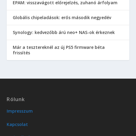
EPAM: visszavágott előrejelzés, zuhanó árfolyam
Globális chipeladások: erős második negyedév
Synology: kedvezőbb árú neo+ NAS-ok érkeznek
Már a tesztereknél az új PS5 firmware béta
frissítés
Rólunk
Impresszum
Kapcsolat