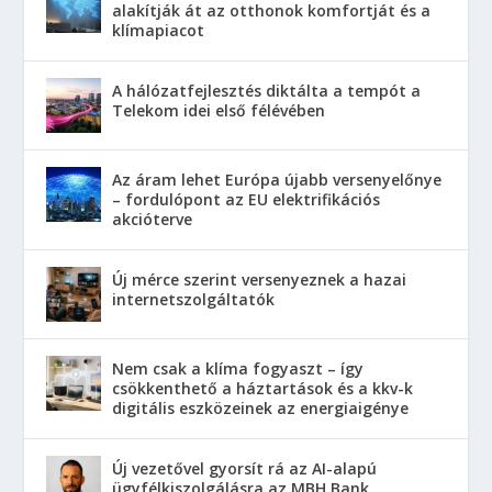
alakítják át az otthonok komfortját és a
klímapiacot
A hálózatfejlesztés diktálta a tempót a
Telekom idei első félévében
Az áram lehet Európa újabb versenyelőnye
– fordulópont az EU elektrifikációs
akcióterve
Új mérce szerint versenyeznek a hazai
internetszolgáltatók
Nem csak a klíma fogyaszt – így
csökkenthető a háztartások és a kkv-k
digitális eszközeinek az energiaigénye
Új vezetővel gyorsít rá az AI-alapú
ügyfélkiszolgálásra az MBH Bank