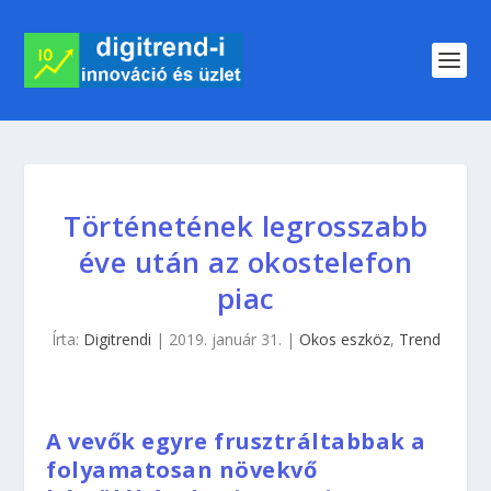
Történetének legrosszabb
éve után az okostelefon
piac
Írta:
Digitrendi
|
2019. január 31.
|
Okos eszköz
,
Trend
A vevők egyre frusztráltabbak a
folyamatosan növekvő