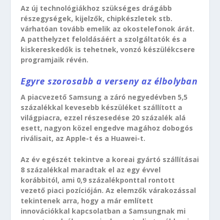
Az új technológiákhoz szükséges drágább
részegységek, kijelzők, chipkészletek stb.
várhatóan tovább emelik az okostelefonok árát.
A patthelyzet feloldásáért a szolgáltatók és a
kiskereskedők is tehetnek, vonzó készülékcsere
programjaik révén.
Egyre szorosabb a verseny az élbolyban
A piacvezető Samsung a záró negyedévben 5,5
százalékkal kevesebb készüléket szállított a
világpiacra, ezzel részesedése 20 százalék alá
esett, nagyon közel engedve magához dobogós
riválisait, az Apple-t és a Huawei-t.
Az év egészét tekintve a koreai gyártó szállításai
8 százalékkal maradtak el az egy évvel
korábbitól, ami 0,9 százalékponttal rontott
vezető piaci pozícióján. Az elemzők várakozással
tekintenek arra, hogy a már említett
innovációkkal kapcsolatban a Samsungnak mi