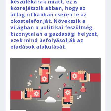
készülékárak miatt, ez is
közrejátszik abban, hogy az
átlag ritkábban cseréli le az
okostelefonját. Növekszik a
világban a politikai feszültség,
bizonytalan a gazdasági helyzet,
ezek mind befolyásolják az
eladások alakulását.