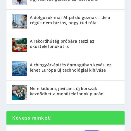
A dolgozók már AI-jal dolgoznak – de a
cégük nem biztos, hogy tud róla
A rekordhőség próbára teszi az
okostelefonokat is
A chipgyár-építés önmagában kevés: ez
lehet Európa új technológiai kihívása
Nem kidobni, javítani: új korszak
kezdődhet a mobiltelefonok piacán
Kövess minket!