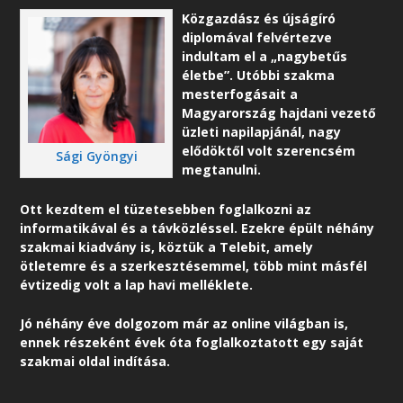
Közgazdász és újságíró
diplomával felvértezve
indultam el a „nagybetűs
életbe”. Utóbbi szakma
mesterfogásait a
Magyarország hajdani vezető
üzleti napilapjánál, nagy
elődöktől volt szerencsém
Sági Gyöngyi
megtanulni.
Ott kezdtem el tüzetesebben foglalkozni az
informatikával és a távközléssel. Ezekre épült néhány
szakmai kiadvány is, köztük a Telebit, amely
ötletemre és a szerkesztésemmel, több mint másfél
évtizedig volt a lap havi melléklete.
Jó néhány éve dolgozom már az online világban is,
ennek részeként é
vek óta foglalkoztatott egy saját
szakmai oldal indítása.