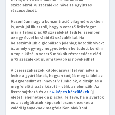
százalékról 78 százalékra növelte együttes
részesedését.
Hasonlóan nagy a koncentráció világméretekben
is, amit jól illusztrál, hogy a vezető ötösfogat
már a teljes piac 69 százalékát fedi le, szemben
az egy évvel korábbi 63 százalékkal. Ha
beleszámítjuk a globálisan jelenleg hatodik vivo-t
is, amely egy-egy negyedévben be tudott kerülni
a top 5 közé, a vezető márkák részesedése eléri
a 75 százalékot is, ami tovább is növekedhet.
A csereszakaszok kitolódásával fel van adva a
lecke a gyártóknak, hogyan tudják megtalálni az
új egyensúlyt az innovatív funkciók, a dizájn és a
megfelelő árazás között – vélik az elemzők. Az
összehajtható és az
5G-képes készülékek
új
életet lehelhetnek a piacba, feltéve, ha a gyártók
és a szolgáltatók képesek lesznek ezeket a
valódi igényeknek megfelelően alakítani.