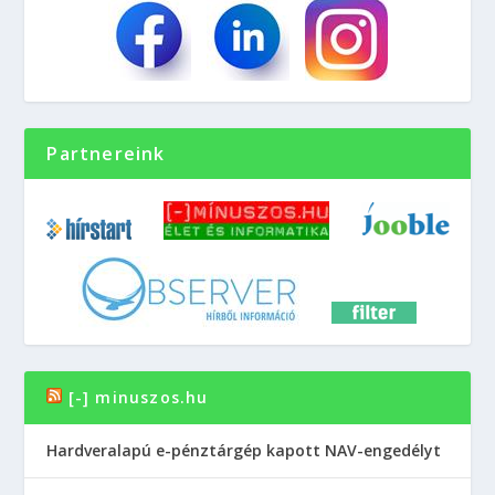
Partnereink
[-] minuszos.hu
Hardveralapú e-pénztárgép kapott NAV-engedélyt