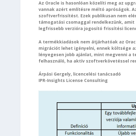
Az Oracle is hasonlóan közelíti meg az upgr
vannak azért említésre méltó apróságok. Az 
szoftverfrissítést. Ezek publikusan nem elé
támogatási csomaggal rendelkezünk, amit a
legfrissebb verzióra jogosító frissítési lic
A termékkiadások nem átjárhatóak az Oracl
migrációt lehet igényelni, ennek költsége a
lényegesen jobb ajánlat, mint megvenni a te
felhasználó, ha aktív szoftverkövetéssel re
Árpási Gergely, licencelési tanácsadó
IPR-Insights License Consulting