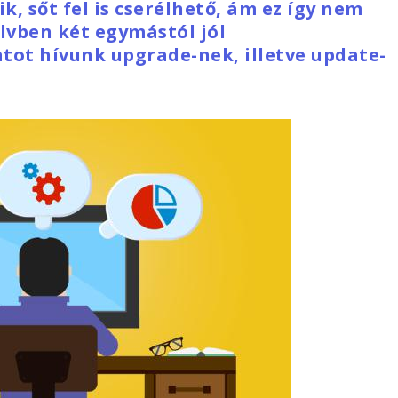
, sőt fel is cserélhető, ám ez így nem
lvben két egymástól jól
ot hívunk upgrade-nek, illetve update-