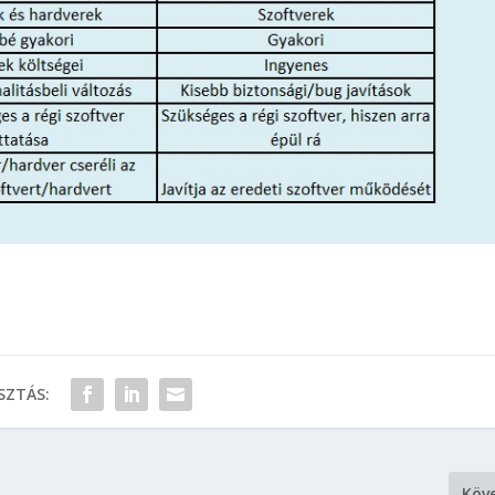
ZTÁS:
Köv