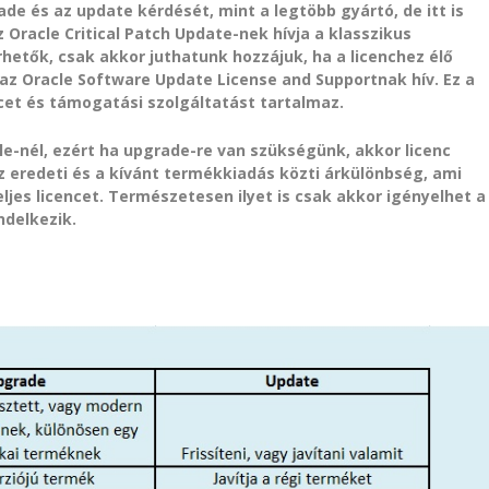
ade és az update kérdését, mint a legtöbb gyártó, de itt is
Oracle Critical Patch Update-nek hívja a klasszikus
rhetők, csak akkor juthatunk hozzájuk, ha a licenchez élő
z Oracle Software Update License and Supportnak hív. Ez a
encet és támogatási szolgáltatást tartalmaz.
e-nél, ezért ha upgrade-re van szükségünk, akkor licenc
z eredeti és a kívánt termékkiadás közti árkülönbség, ami
ljes licencet. Természetesen ilyet is csak akkor igényelhet a
ndelkezik.