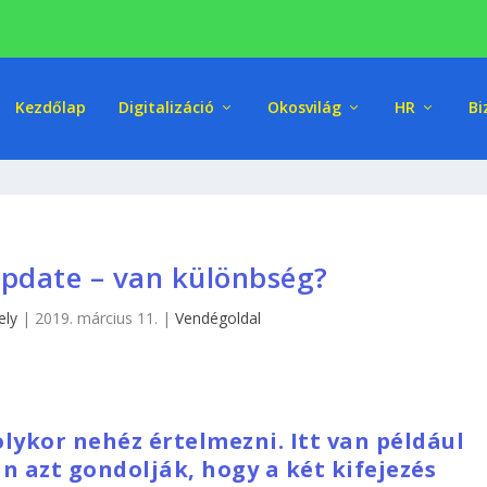
Kezdőlap
Digitalizáció
Okosvilág
HR
Bi
pdate – van különbség?
ely
|
2019. március 11.
|
Vendégoldal
lykor nehéz értelmezni. Itt van például
n azt gondolják, hogy a két kifejezés