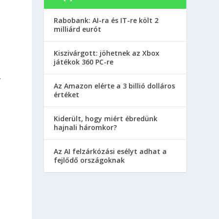
Rabobank: AI-ra és IT-re költ 2
milliárd eurót
Kiszivárgott: jöhetnek az Xbox
játékok 360 PC-re
.
Az Amazon elérte a 3 billió dolláros
értéket
Kiderült, hogy miért ébredünk
hajnali háromkor?
Az AI felzárkózási esélyt adhat a
fejlődő országoknak