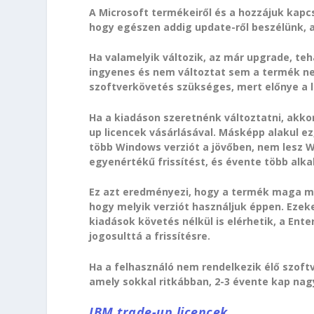
A Microsoft termékeiről és a hozzájuk kapcs
hogy egészen addig update-ről beszélünk, a
Ha valamelyik változik, az már upgrade, te
ingyenes és nem változtat sem a termék ne
szoftverkövetés szükséges, mert előnye a le
Ha a kiadáson szeretnénk változtatni, akko
up licencek vásárlásával. Másképp alakul ez
több Windows verziót a jövőben, nem lesz 
egyenértékű frissítést, és évente több alk
Ez azt eredményezi, hogy a termék maga mi
hogy melyik verziót használjuk éppen. Ezek
kiadások követés nélkül is elérhetik, a Ente
jogosulttá a frissítésre.
Ha a felhasználó nem rendelkezik élő szoftv
amely sokkal ritkábban, 2-3 évente kap nag
IBM trade-up licencek