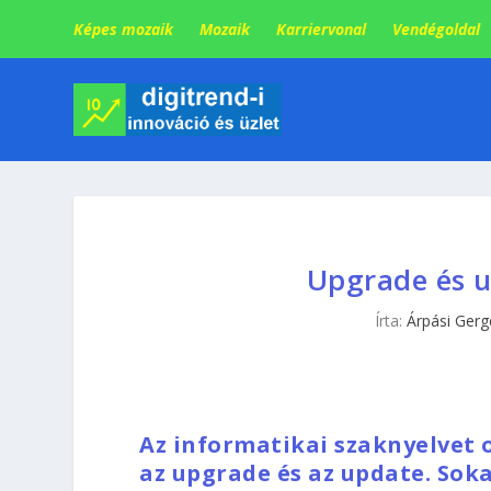
Képes mozaik
Mozaik
Karriervonal
Vendégoldal
Upgrade és u
Írta:
Árpási Gerg
Az informatikai szaknyelvet o
az upgrade és az update. Soka