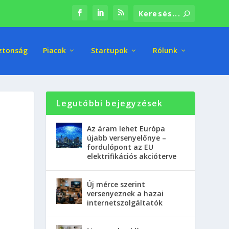
ztonság
Piacok
Startupok
Rólunk
Legutóbbi bejegyzések
Az áram lehet Európa
újabb versenyelőnye –
fordulópont az EU
elektrifikációs akcióterve
Új mérce szerint
versenyeznek a hazai
internetszolgáltatók