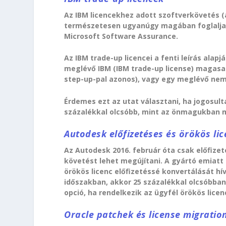
Az IBM licencekhez adott szoftverkövetés (
természetesen ugyanúgy magában foglalja 
Microsoft Software Assurance.
Az IBM trade-up licencei a fenti leírás ala
meglévő IBM (IBM trade-up license) magasa
step-up-pal azonos), vagy egy meglévő nem
Érdemes ezt az utat választani, ha jogosult
százalékkal olcsóbb, mint az önmagukban 
Autodesk előfizetéses és örökös li
Az Autodesk 2016. február óta csak előfizet
követést lehet megújítani. A gyártó emiatt 
örökös licenc előfizetéssé konvertálását hí
időszakban, akkor 25 százalékkal olcsóbban
opció, ha rendelkezik az ügyfél örökös licen
Oracle patchek és license migratio