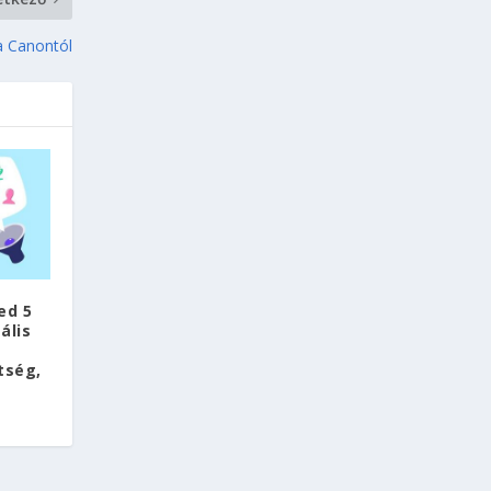
a Canontól
ed 5
ális
tség,