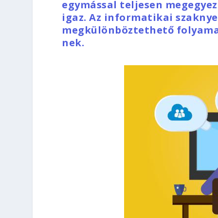
egymással teljesen megegyezik
igaz. Az informatikai szaknye
megkülönböztethető folyamat
nek.