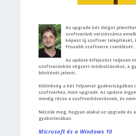
Az upgrade két dolgot jelenthet
szoftverünk verziószáma emelke
képest új szoftver telepítését,
frissebb szoftverre cserélését.
Az update kifejezést teljesen 
szoftverünkön végzett módosításokat, a gyá
bővítését jelenti.
Különbség a két folyamat gyakoriságában i
szoftverhez, mint upgrade. Az update ingy
mindig része a szoftverkövetésnek, és nem 
Nézzük meg, hogyan alakul az upgrade és 
gyakorlatában.
Microsoft és a Windows 10