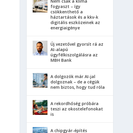
Nem csak a klíma
fogyaszt – így
csökkenthető a
háztartások és a kkv-k
digitális eszközeinek az
energiaigénye
Új vezetővel gyorsít rá az
AI-alapú
ügyfélkiszolgálásra az
MBH Bank
A dolgozók már AI-jal
dolgoznak – de a cégük
nem biztos, hogy tud róla
A rekordhőség próbára
teszi az okostelefonokat
is
A chipgyár-építés