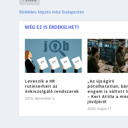
Blokklánc képzés indul Budapesten
MÉG EZ IS ÉRDEKELHETI
Leveszik a HR
„Az újságíró
rutinterheit az
pótolhatatlan, bá
önkiszolgáló rendszerek
engem is váltott l
– Kert Attila a mé
2018. december 5.
jövőjéről
2026. május 11.