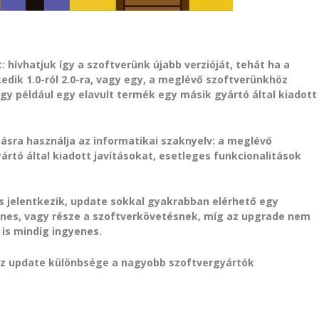
: hívhatjuk így a szoftverünk újabb verzióját, tehát ha a
dik 1.0-ról 2.0-ra, vagy egy, a meglévő szoftverünkhöz
 így például egy elavult termék egy másik gyártó által kiadott
másra használja az informatikai szaknyelv: a meglévő
rtó által kiadott javításokat, esetleges funkcionalitások
s jelentkezik, update sokkal gyakrabban elérhető egy
enes, vagy része a szoftverkövetésnek, míg az upgrade nem
is mindig ingyenes.
az update különbsége a nagyobb szoftvergyártók