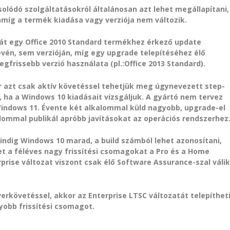
olódó szolgáltatásokról általánosan azt lehet megállapítani,
míg a termék kiadása vagy verziója nem változik.
hát egy Office 2010 Standard termékhez érkező update
vén, sem verzióján, míg egy upgrade telepítéséhez élő
gfrissebb verzió használata (pl.:Office 2013 Standard).
r azt csak aktív követéssel tehetjük meg úgynevezett step-
, ha a Windows 10 kiadásait vizsgáljuk. A gyártó nem tervez
Windows 11. Évente két alkalommal küld nagyobb, upgrade-el
alommal publikál apróbb javításokat az operációs rendszerhez
ndig Windows 10 marad, a build számból lehet azonosítani,
et a féléves nagy frissítési csomagokat a Pro és a Home
rprise változat viszont csak élő Software Assurance-szal váli
erkövetéssel, akkor az Enterprise LTSC változatát telepítheti
yobb frissítési csomagot.