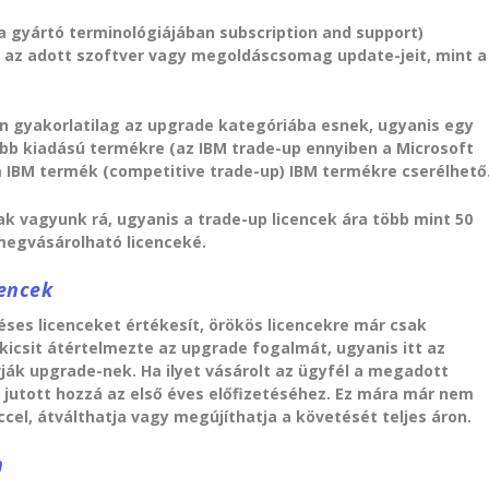
a gyártó terminológiájában subscription and support)
az adott szoftver vagy megoldáscsomag update-jeit, mint a
pján gyakorlatilag az upgrade kategóriába esnek, ugyanis egy
bb kiadású termékre (az IBM trade-up ennyiben a Microsoft
 IBM termék (competitive trade-up) IBM termékre cserélhető
ak vagyunk rá, ugyanis a trade-up licencek ára több mint 50
megvásárolható licenceké.
cencek
éses licenceket értékesít, örökös licencekre már csak
kicsit átértelmezte az upgrade fogalmát, ugyanis itt az
vják upgrade-nek. Ha ilyet vásárolt az ügyfél a megadott
 jutott hozzá az első éves előfizetéséhez. Ez mára már nem
ccel, átválthatja vagy megújíthatja a követését teljes áron.
n