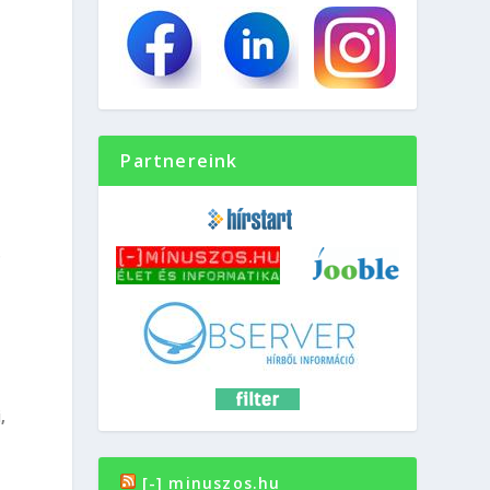
Partnereink
.
k
,
[-] minuszos.hu