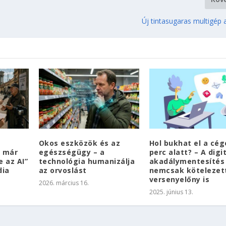
Új tintasugaras multigép 
Okos eszközök és az
Hol bukhat el a cég
r már
egészségügy – a
perc alatt? – A digit
e az AI”
technológia humanizálja
akadálymentesítés
dia
az orvoslást
nemcsak kötelezet
versenyelőny is
2026. március 16.
2025. június 13.