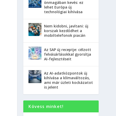
önmagában kevés: ez
lehet Európa új
technológiai kihívása
Nem kidobni, javítani: új
korszak kezdődhet a
mobiltelefonok piacán
Az SAP új receptje: célzott
felvásárlásokkal gyorsítja
AI-fejlesztéseit
Az AI-adatközpontok új
kihívása a klímaváltozás,
ami már üzleti kockázatot
is jelent
Kövess minket!