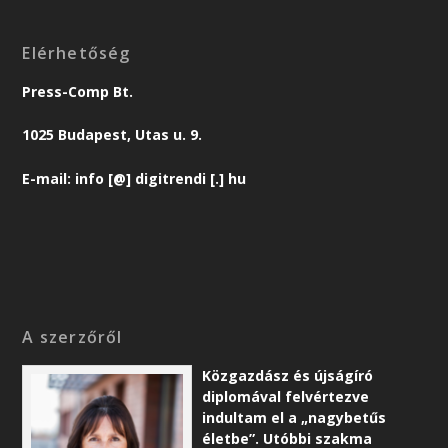
Elérhetőség
Press-Comp Bt.
1025 Budapest, Utas u. 9.
E-mail: info [@] digitrendi [.] hu
A szerzőről
Közgazdász és újságíró
diplomával felvértezve
indultam el a „nagybetűs
életbe”. Utóbbi szakma