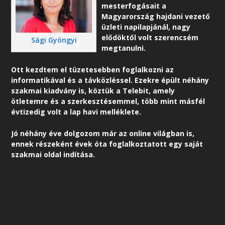
mesterfogásait a
Magyarország hajdani vezető
üzleti napilapjánál, nagy
elődöktől volt szerencsém
Sági Gyöngyi
megtanulni.
Ott kezdtem el tüzetesebben foglalkozni az
informatikával és a távközléssel. Ezekre épült néhány
szakmai kiadvány is, köztük a Telebit, amely
ötletemre és a szerkesztésemmel, több mint másfél
évtizedig volt a lap havi melléklete.
Jó néhány éve dolgozom már az online világban is,
ennek részeként é
vek óta foglalkoztatott egy saját
szakmai oldal indítása.