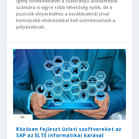
igény növekedésével a szakirányú álláskeresők
számára is egyre több lehetőség nyílik, de a
pozíciók elnyeréséhez a korábbiaknál jóval
komolyabb elvárásokkal kell szembesülniük a
pályázóknak.
Közösen fejleszt üzleti szoftvereket az
SAP az ELTE informatikai karával