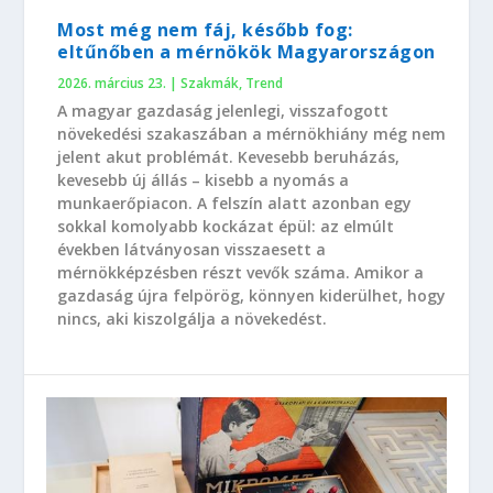
Most még nem fáj, később fog:
eltűnőben a mérnökök Magyarországon
2026. március 23.
|
Szakmák
,
Trend
A magyar gazdaság jelenlegi, visszafogott
növekedési szakaszában a mérnökhiány még nem
jelent akut problémát. Kevesebb beruházás,
kevesebb új állás – kisebb a nyomás a
munkaerőpiacon. A felszín alatt azonban egy
sokkal komolyabb kockázat épül: az elmúlt
években látványosan visszaesett a
mérnökképzésben részt vevők száma. Amikor a
gazdaság újra felpörög, könnyen kiderülhet, hogy
nincs, aki kiszolgálja a növekedést.