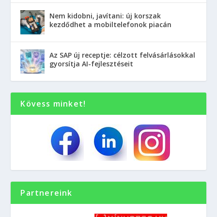
Nem kidobni, javítani: új korszak
kezdődhet a mobiltelefonok piacán
Az SAP új receptje: célzott felvásárlásokkal
gyorsítja AI-fejlesztéseit
Kövess minket!
Partnereink