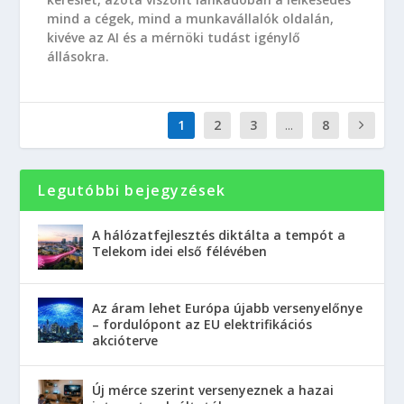
mind a cégek, mind a munkavállalók oldalán,
kivéve az AI és a mérnöki tudást igénylő
állásokra.
1
2
3
...
8
Legutóbbi bejegyzések
A hálózatfejlesztés diktálta a tempót a
Telekom idei első félévében
Az áram lehet Európa újabb versenyelőnye
– fordulópont az EU elektrifikációs
akcióterve
Új mérce szerint versenyeznek a hazai