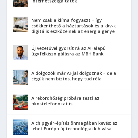
internetszolgáltatók
Nem csak a klíma fogyaszt – így
csökkenthető a háztartások és a kkv-k
digitális eszközeinek az energiaigénye
Új vezetővel gyorsít rá az AI-alapú
ügyfélkiszolgálásra az MBH Bank
A dolgozók már AI-jal dolgoznak – de a
cégük nem biztos, hogy tud róla
A rekordhőség próbára teszi az
okostelefonokat is
A chipgyár-építés önmagában kevés: ez
lehet Európa új technológiai kihívása