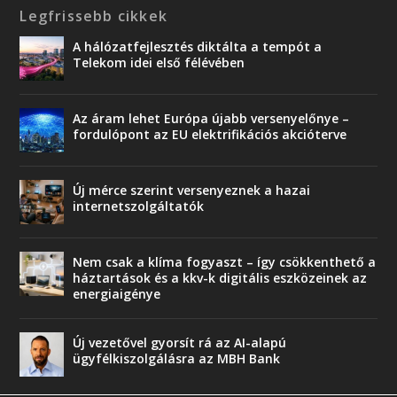
Legfrissebb cikkek
A hálózatfejlesztés diktálta a tempót a
Telekom idei első félévében
Az áram lehet Európa újabb versenyelőnye –
fordulópont az EU elektrifikációs akcióterve
Új mérce szerint versenyeznek a hazai
internetszolgáltatók
Nem csak a klíma fogyaszt – így csökkenthető a
háztartások és a kkv-k digitális eszközeinek az
energiaigénye
Új vezetővel gyorsít rá az AI-alapú
ügyfélkiszolgálásra az MBH Bank