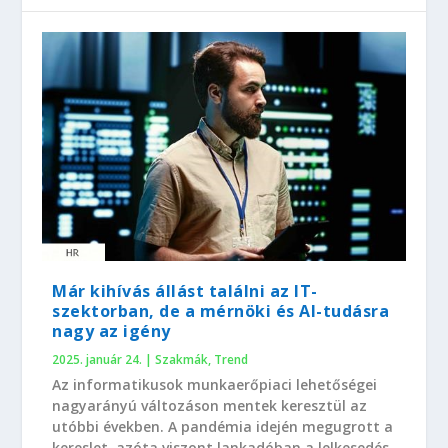
Már kihívás állást találni az IT-
szektorban, de a mérnöki és AI-tudásra
nagy az igény
2025. január 24.
|
Szakmák
,
Trend
Az informatikusok munkaerőpiaci lehetőségei
nagyarányú változáson mentek keresztül az
utóbbi években. A pandémia idején megugrott a
kereslet, azóta viszont lankadóban a lelkesedés