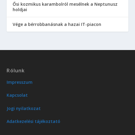
Ősi kozmikus karambolról mesélnek a Neptunusz
holdjai
Vége a bérrobbanásnak a hazai IT-piacon
Rólunk
Impresszum
Kapcsolat
Jogi nyilatkozat
Adatkezelési tájékoztató