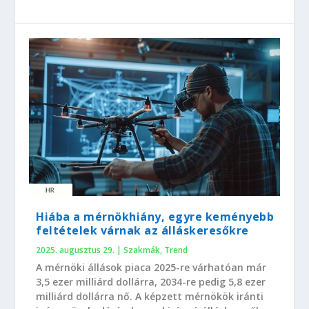
Hiába a mérnökhiány, egyre keményebb
feltételek várnak az álláskeresőkre
2025. augusztus 29.
|
Szakmák
,
Trend
A mérnöki állások piaca 2025-re várhatóan már
3,5 ezer milliárd dollárra, 2034-re pedig 5,8 ezer
milliárd dollárra nő. A képzett mérnökök iránti