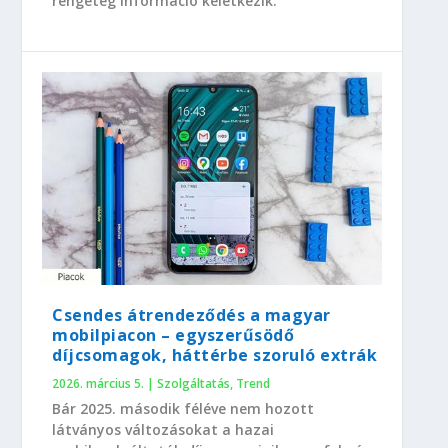
rengeteg információ keletkezik.
Csendes átrendeződés a magyar
mobilpiacon – egyszerűsödő
díjcsomagok, háttérbe szoruló extrák
2026. március 5.
|
Szolgáltatás
,
Trend
Bár 2025. második féléve nem hozott
látványos változásokat a hazai