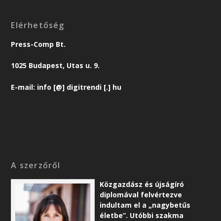
Elérhetőség
Press-Comp Bt.
1025 Budapest, Utas u. 9.
E-mail: info [@] digitrendi [.] hu
A szerzőről
Közgazdász és újságíró
diplomával felvértezve
indultam el a „nagybetűs
életbe”. Utóbbi szakma