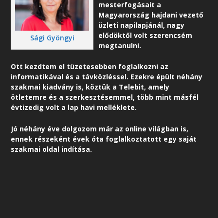
mesterfogásait a
Magyarország hajdani vezető
üzleti napilapjánál, nagy
elődöktől volt szerencsém
Sági Gyöngyi
megtanulni.
Ott kezdtem el tüzetesebben foglalkozni az
informatikával és a távközléssel. Ezekre épült néhány
szakmai kiadvány is, köztük a Telebit, amely
ötletemre és a szerkesztésemmel, több mint másfél
évtizedig volt a lap havi melléklete.
Jó néhány éve dolgozom már az online világban is,
ennek részeként é
vek óta foglalkoztatott egy saját
szakmai oldal indítása.