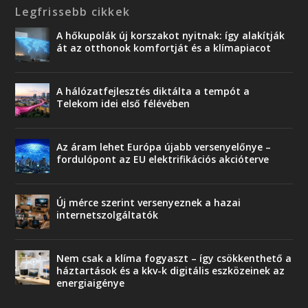
Legfrissebb cikkek
A hőkupolák új korszakot nyitnak: így alakítják
át az otthonok komfortját és a klímapiacot
A hálózatfejlesztés diktálta a tempót a
Telekom idei első félévében
Az áram lehet Európa újabb versenyelőnye –
fordulópont az EU elektrifikációs akcióterve
Új mérce szerint versenyeznek a hazai
internetszolgáltatók
Nem csak a klíma fogyaszt – így csökkenthető a
háztartások és a kkv-k digitális eszközeinek az
energiaigénye