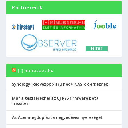
Partnereink
[-] minuszos.hu
Synology: kedvezőbb árú neo+ NAS-ok érkeznek
Már a tesztereknél az új PS5 firmware béta
frissítés
Az Acer megduplázta negyedéves nyereségét