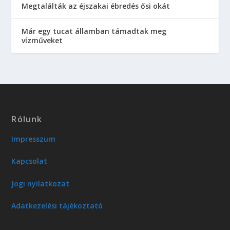
Megtalálták az éjszakai ébredés ősi okát
Már egy tucat államban támadtak meg
vízműveket
Rólunk
Impresszum
Kapcsolat
Jogi nyilatkozat
Adatkezelési tájékoztató