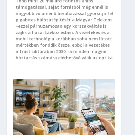
Több mint 20 milliárd forintos uniós
támogatással, saját forrásból még ennél is
nagyobb volumenű beruházással gyorsítja fel
gigabites hálózatépítését a Magyar Telekom
–ezzel párhuzamosan egy korszakváltás is
zajlik a hazai távközlésben. A vezetékes és a
mobil technológia korábban soha nem látott
mértékben fonódik össze, ebből a vezetékes
infrastruktúrában 2030-ra minden magyar
háztartás számára elérhetővé válik az optika.