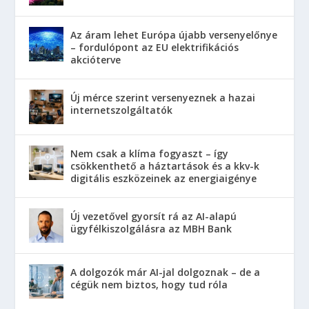
Az áram lehet Európa újabb versenyelőnye
– fordulópont az EU elektrifikációs
akcióterve
Új mérce szerint versenyeznek a hazai
internetszolgáltatók
Nem csak a klíma fogyaszt – így
csökkenthető a háztartások és a kkv-k
digitális eszközeinek az energiaigénye
Új vezetővel gyorsít rá az AI-alapú
ügyfélkiszolgálásra az MBH Bank
A dolgozók már AI-jal dolgoznak – de a
cégük nem biztos, hogy tud róla