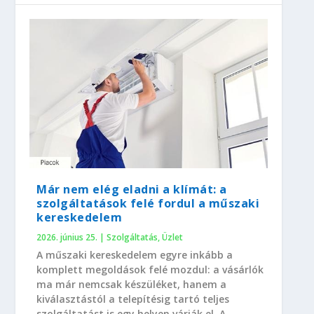
Már nem elég eladni a klímát: a
szolgáltatások felé fordul a műszaki
kereskedelem
2026. június 25.
|
Szolgáltatás
,
Üzlet
A műszaki kereskedelem egyre inkább a
komplett megoldások felé mozdul: a vásárlók
ma már nemcsak készüléket, hanem a
kiválasztástól a telepítésig tartó teljes
szolgáltatást is egy helyen várják el. A