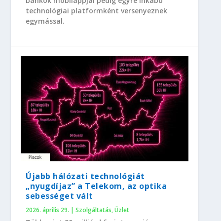
bankok mobilappjai pedig egyre inkább
technológiai platformként versenyeznek
egymással.
Újabb hálózati technológiát
„nyugdíjaz” a Telekom, az optika
sebességet vált
2026. április 29.
|
Szolgáltatás
,
Üzlet