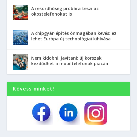
A rekordhőség próbára teszi az
okostelefonokat is
A chipgyár-építés önmagában kevés: ez
lehet Európa új technológiai kihívása
Nem kidobni, javítani: új korszak
kezdődhet a mobiltelefonok piacán
Kövess minket!