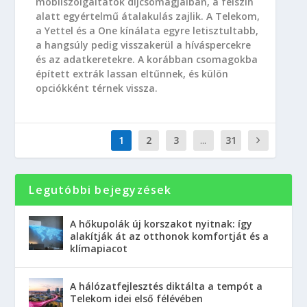
mobilszolgáltatók díjcsomagjaiban, a felszín
alatt egyértelmű átalakulás zajlik. A Telekom,
a Yettel és a One kínálata egyre letisztultabb,
a hangsúly pedig visszakerül a híváspercekre
és az adatkeretekre. A korábban csomagokba
épített extrák lassan eltűnnek, és külön
opciókként térnek vissza.
1
2
3
...
31
Legutóbbi bejegyzések
A hőkupolák új korszakot nyitnak: így
alakítják át az otthonok komfortját és a
klímapiacot
A hálózatfejlesztés diktálta a tempót a
Telekom idei első félévében