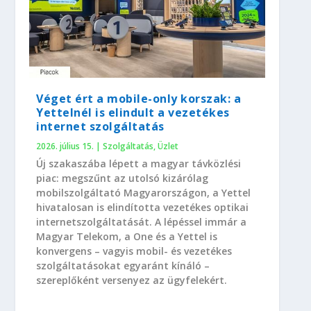
Véget ért a mobile-only korszak: a
Yettelnél is elindult a vezetékes
internet szolgáltatás
2026. július 15.
|
Szolgáltatás
,
Üzlet
Új szakaszába lépett a magyar távközlési
piac: megszűnt az utolsó kizárólag
mobilszolgáltató Magyarországon, a Yettel
hivatalosan is elindította vezetékes optikai
internetszolgáltatását. A lépéssel immár a
Magyar Telekom, a One és a Yettel is
konvergens – vagyis mobil- és vezetékes
szolgáltatásokat egyaránt kínáló –
szereplőként versenyez az ügyfelekért.