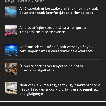
Legfrissebb cikkek
A hőkupolák új korszakot nyitnak: így alakítják
át az otthonok komfortját és a klímapiacot
A hálózatfejlesztés diktálta a tempót a
Telekom idei első félévében
Az áram lehet Európa újabb versenyelőnye –
fordulópont az EU elektrifikációs akcióterve
Új mérce szerint versenyeznek a hazai
internetszolgáltatók
Nem csak a klíma fogyaszt – így csökkenthető a
háztartások és a kkv-k digitális eszközeinek az
energiaigénye