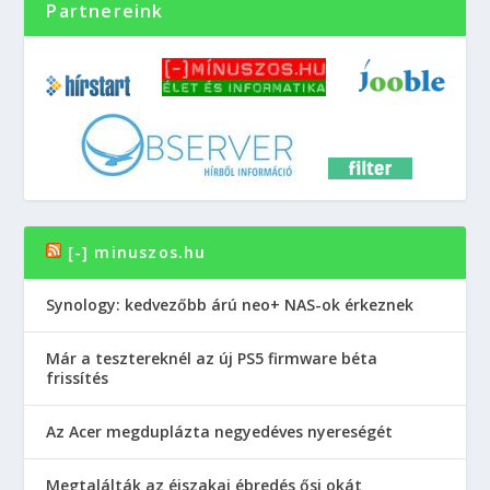
Partnereink
[-] minuszos.hu
Synology: kedvezőbb árú neo+ NAS-ok érkeznek
Már a tesztereknél az új PS5 firmware béta
frissítés
Az Acer megduplázta negyedéves nyereségét
Megtalálták az éjszakai ébredés ősi okát