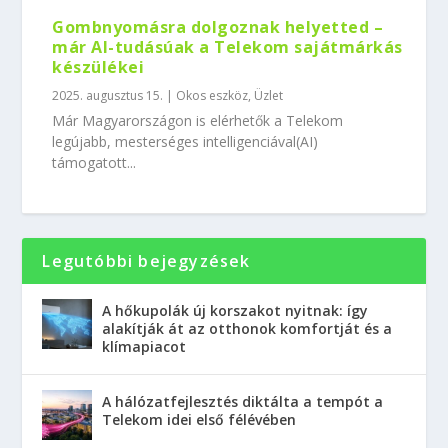
Gombnyomásra dolgoznak helyetted –
már AI-tudásúak a Telekom sajátmárkás
készülékei
2025. augusztus 15.
|
Okos eszköz
,
Üzlet
Már Magyarországon is elérhetők a Telekom
legújabb, mesterséges intelligenciával(AI)
támogatott...
Legutóbbi bejegyzések
A hőkupolák új korszakot nyitnak: így
alakítják át az otthonok komfortját és a
klímapiacot
A hálózatfejlesztés diktálta a tempót a
Telekom idei első félévében