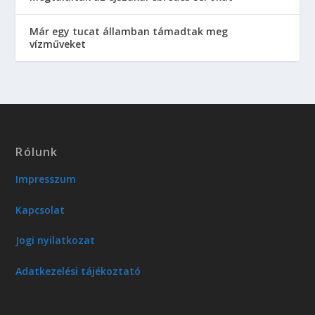
Már egy tucat államban támadtak meg
vízműveket
Rólunk
Impresszum
Kapcsolat
Jogi nyilatkozat
Adatkezelési tájékoztató