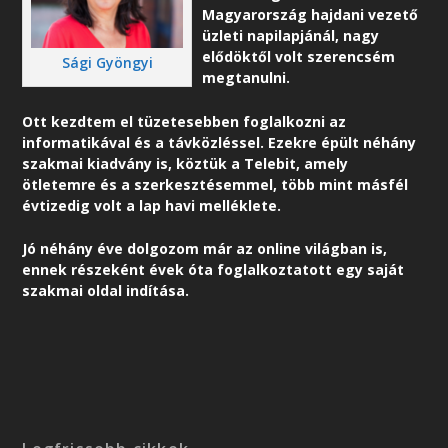
Magyarország hajdani vezető
üzleti napilapjánál, nagy
elődöktől volt szerencsém
Sági Gyöngyi
megtanulni.
Ott kezdtem el tüzetesebben foglalkozni az
informatikával és a távközléssel. Ezekre épült néhány
szakmai kiadvány is, köztük a Telebit, amely
ötletemre és a szerkesztésemmel, több mint másfél
évtizedig volt a lap havi melléklete.
Jó néhány éve dolgozom már az online világban is,
ennek részeként é
vek óta foglalkoztatott egy saját
szakmai oldal indítása.