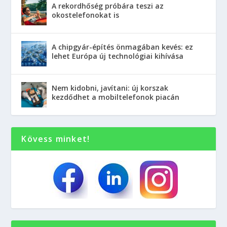
A rekordhőség próbára teszi az
okostelefonokat is
A chipgyár-építés önmagában kevés: ez
lehet Európa új technológiai kihívása
Nem kidobni, javítani: új korszak
kezdődhet a mobiltelefonok piacán
Kövess minket!