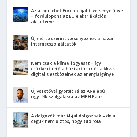
Az áram lehet Európa újabb versenyelőnye
– fordulópont az EU elektrifikációs
akcióterve
Új mérce szerint versenyeznek a hazai
internetszolgáltatók
Nem csak a klíma fogyaszt – így
csökkenthető a háztartások és a kkv-k
digitális eszközeinek az energiaigénye
Új vezetővel gyorsít rá az AI-alapú
ügyfélkiszolgálásra az MBH Bank
A dolgozók már AI-jal dolgoznak – de a
cégük nem biztos, hogy tud róla