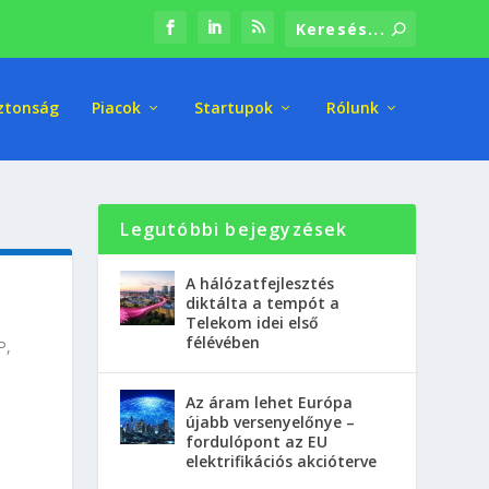
ztonság
Piacok
Startupok
Rólunk
Legutóbbi bejegyzések
A hálózatfejlesztés
diktálta a tempót a
Telekom idei első
félévében
P,
Az áram lehet Európa
újabb versenyelőnye –
fordulópont az EU
elektrifikációs akcióterve