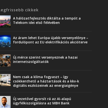
Legfrissebb cikkek
A hálózatfejlesztés diktálta a tempót a
Telekom idei első félévében
Az áram lehet Európa újabb versenyelőnye –
fordulópont az EU elektrifikációs akcióterve
Új mérce szerint versenyeznek a hazai
internetszolgáltatók
Nem csak a klíma fogyaszt – így
csökkenthető a háztartások és a kkv-k
digitális eszközeinek az energiaigénye
Új vezetővel gyorsít rá az AI-alapú
ügyfélkiszolgálásra az MBH Bank