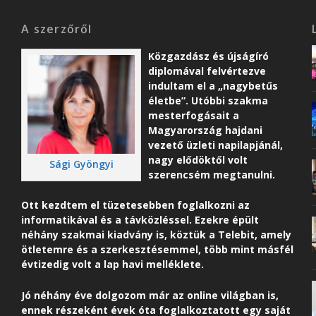
A szerzőről
Közgazdász és újságíró
diplomával felvértezve
indultam el a „nagybetűs
életbe”. Utóbbi szakma
mesterfogásait a
Magyarország hajdani
vezető üzleti napilapjánál,
nagy elődöktől volt
Sági Gyöngyi
szerencsém megtanulni.
Ott kezdtem el tüzetesebben foglalkozni az
informatikával és a távközléssel. Ezekre épült
néhány szakmai kiadvány is, köztük a Telebit, amely
ötletemre és a szerkesztésemmel, több mint másfél
évtizedig volt a lap havi melléklete.
Jó néhány éve dolgozom már az online világban is,
ennek részeként é
vek óta foglalkoztatott egy saját