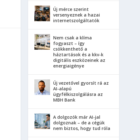
Új mérce szerint
versenyeznek a hazai
internetszolgáltatók
Nem csak a klíma
fogyaszt – így
csökkenthető a
háztartások és a kkv-k
digitális eszközeinek az
energiaigénye
Új vezetővel gyorsít rá az
AI-alapú
ügyfélkiszolgálásra az
MBH Bank
A dolgozók már AI-jal
dolgoznak – de a cégük
nem biztos, hogy tud róla