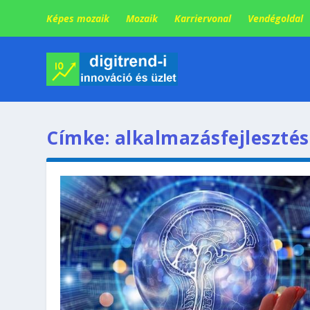
Képes mozaik
Mozaik
Karriervonal
Vendégoldal
Címke:
alkalmazásfejlesztés