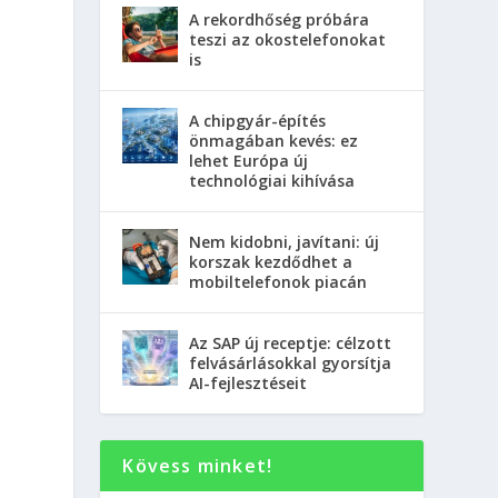
A rekordhőség próbára
teszi az okostelefonokat
is
A chipgyár-építés
önmagában kevés: ez
lehet Európa új
technológiai kihívása
Nem kidobni, javítani: új
korszak kezdődhet a
mobiltelefonok piacán
Az SAP új receptje: célzott
felvásárlásokkal gyorsítja
AI-fejlesztéseit
Kövess minket!