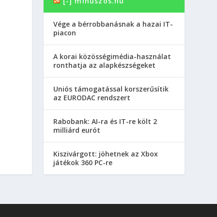
[-] minuszos.hu
Vége a bérrobbanásnak a hazai IT-
piacon
A korai közösségimédia-használat
ronthatja az alapkészségeket
Uniós támogatással korszerűsítik
az EURODAC rendszert
Rabobank: AI-ra és IT-re költ 2
milliárd eurót
Kiszivárgott: jöhetnek az Xbox
játékok 360 PC-re