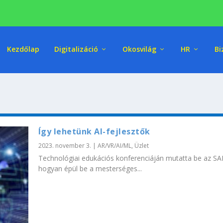
Kezdőlap
Digitalizáció
Okosvilág
HR
Bi
Így lehetünk AI-fejlesztők
2023. november 3.
|
AR/VR/AI/ML
,
Üzlet
Technológiai edukációs konferenciáján mutatta be az SA
hogyan épül be a mesterséges...