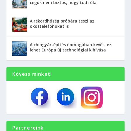
cégük nem biztos, hogy tud róla
A rekordhőség próbára teszi az
okostelefonokat is
A chipgyár-építés önmagában kevés: ez
lehet Európa új technológiai kihívása
Kövess minket!
Partnereink