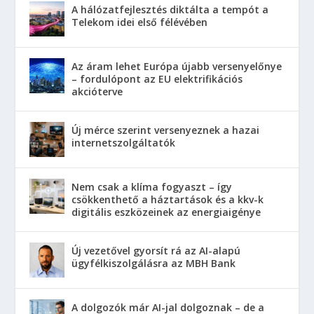
A hálózatfejlesztés diktálta a tempót a
Telekom idei első félévében
Az áram lehet Európa újabb versenyelőnye
– fordulópont az EU elektrifikációs
akcióterve
Új mérce szerint versenyeznek a hazai
internetszolgáltatók
Nem csak a klíma fogyaszt – így
csökkenthető a háztartások és a kkv-k
digitális eszközeinek az energiaigénye
Új vezetővel gyorsít rá az AI-alapú
ügyfélkiszolgálásra az MBH Bank
A dolgozók már AI-jal dolgoznak – de a