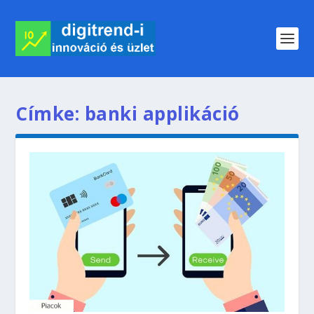
Címke:
banki applikáció