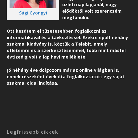
üzleti napilapjánál, nagy
elődöktől volt szerencsém
Sági Gyöngyi
megtanulni.
Ott kezdtem el tüzetesebben foglalkozni az
informatikával és a távközléssel. Ezekre épült néhány
szakmai kiadvány is, köztük a Telebit, amely
ötletemre és a szerkesztésemmel, több mint másfél
évtizedig volt a lap havi melléklete.
Jó néhány éve dolgozom már az online világban is,
ennek részeként é
vek óta foglalkoztatott egy saját
szakmai oldal indítása.
Legfrissebb cikkek