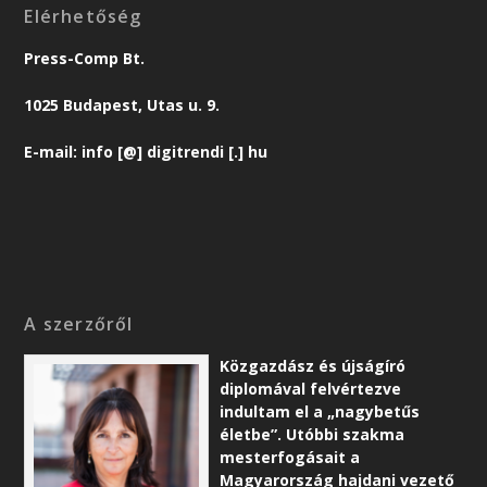
Elérhetőség
Press-Comp Bt.
1025 Budapest, Utas u. 9.
E-mail: info [@] digitrendi [.] hu
A szerzőről
Közgazdász és újságíró
diplomával felvértezve
indultam el a „nagybetűs
életbe”. Utóbbi szakma
mesterfogásait a
Magyarország hajdani vezető