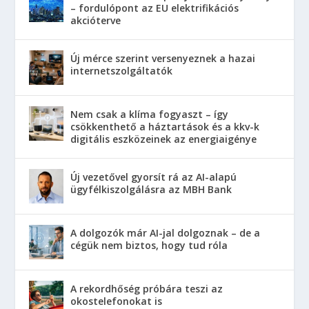
– fordulópont az EU elektrifikációs
akcióterve
Új mérce szerint versenyeznek a hazai
internetszolgáltatók
Nem csak a klíma fogyaszt – így
csökkenthető a háztartások és a kkv-k
digitális eszközeinek az energiaigénye
Új vezetővel gyorsít rá az AI-alapú
ügyfélkiszolgálásra az MBH Bank
A dolgozók már AI-jal dolgoznak – de a
cégük nem biztos, hogy tud róla
A rekordhőség próbára teszi az
okostelefonokat is