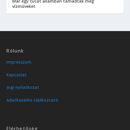
Már egy tucat államban támadtak meg
vízműveket
Rólunk
Impresszum
Kapcsolat
Jogi nyilatkozat
Adatkezelési tájékoztató
Elérhetőség