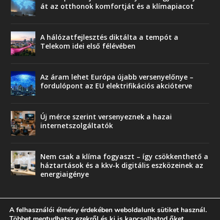
át az otthonok komfortját és a klímapiacot
A hálózatfejlesztés diktálta a tempót a
Telekom idei első félévében
Az áram lehet Európa újabb versenyelőnye –
fordulópont az EU elektrifikációs akcióterve
Új mérce szerint versenyeznek a hazai
internetszolgáltatók
Nem csak a klíma fogyaszt – így csökkenthető a
háztartások és a kkv-k digitális eszközeinek az
energiaigénye
A felhasználói élmény érdekében weboldalunk sütiket használ.
Többet megtudhatsz ezekről és ki is kapcsolhatod őket