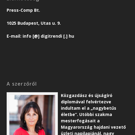
Press-Comp Bt.
1025 Budapest, Utas u. 9.
E-mail: info [@] digitrendi [.] hu
A szerzőről
Közgazdász és újságíró
diplomával felvértezve
indultam el a „nagybetűs
életbe”. Utóbbi szakma
mesterfogásait a
Magyarország hajdani vezető
üzleti napilapjánál, nagy