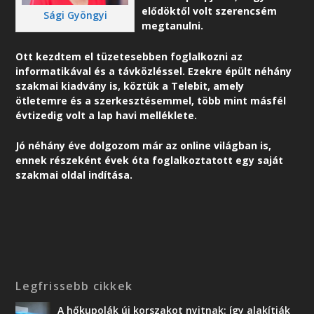
elődöktől volt szerencsém
Sági Gyöngyi
megtanulni.
Ott kezdtem el tüzetesebben foglalkozni az
informatikával és a távközléssel. Ezekre épült néhány
szakmai kiadvány is, köztük a Telebit, amely
ötletemre és a szerkesztésemmel, több mint másfél
évtizedig volt a lap havi melléklete.
Jó néhány éve dolgozom már az online világban is,
ennek részeként é
vek óta foglalkoztatott egy saját
szakmai oldal indítása.
Legfrissebb cikkek
A hőkupolák új korszakot nyitnak: így alakítják