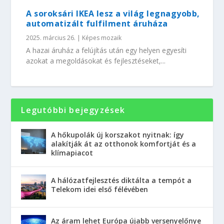
A soroksári IKEA lesz a világ legnagyobb,
automatizált fulfilment áruháza
2025. március 26.
|
Képes mozaik
A hazai áruház a felújítás után egy helyen egyesíti
azokat a megoldásokat és fejlesztéseket,...
Legutóbbi bejegyzések
A hőkupolák új korszakot nyitnak: így
alakítják át az otthonok komfortját és a
klímapiacot
A hálózatfejlesztés diktálta a tempót a
Telekom idei első félévében
Az áram lehet Európa újabb versenyelőnye