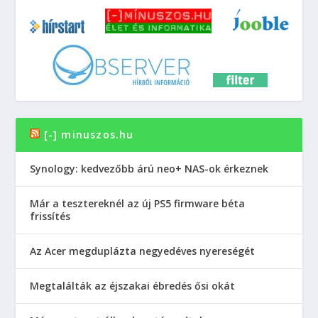
[-] minuszos.hu
Synology: kedvezőbb árú neo+ NAS-ok érkeznek
Már a tesztereknél az új PS5 firmware béta
frissítés
Az Acer megduplázta negyedéves nyereségét
Megtalálták az éjszakai ébredés ősi okát