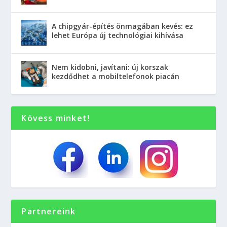
A chipgyár-építés önmagában kevés: ez
lehet Európa új technológiai kihívása
Nem kidobni, javítani: új korszak
kezdődhet a mobiltelefonok piacán
Kövess minket!
Partnereink