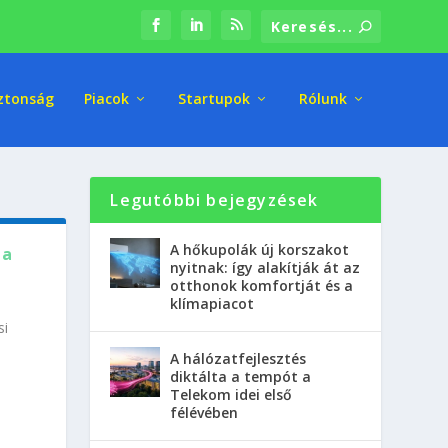
ztonság
Piacok
Startupok
Rólunk
Legutóbbi bejegyzések
A hőkupolák új korszakot
 a
nyitnak: így alakítják át az
otthonok komfortját és a
klímapiacot
si
A hálózatfejlesztés
diktálta a tempót a
Telekom idei első
félévében