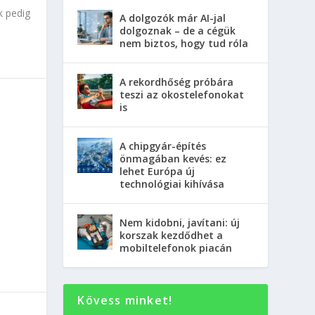
k pedig
A dolgozók már AI-jal
dolgoznak – de a cégük
nem biztos, hogy tud róla
A rekordhőség próbára
teszi az okostelefonokat
is
A chipgyár-építés
önmagában kevés: ez
lehet Európa új
technológiai kihívása
Nem kidobni, javítani: új
korszak kezdődhet a
mobiltelefonok piacán
Kövess minket!