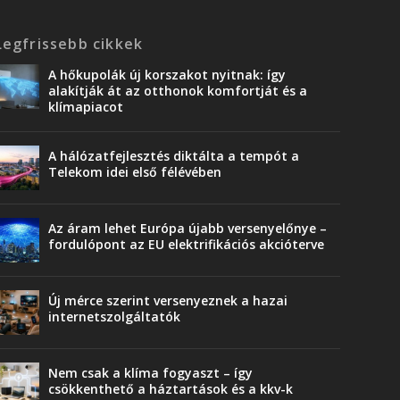
Legfrissebb cikkek
A hőkupolák új korszakot nyitnak: így
alakítják át az otthonok komfortját és a
klímapiacot
A hálózatfejlesztés diktálta a tempót a
Telekom idei első félévében
Az áram lehet Európa újabb versenyelőnye –
fordulópont az EU elektrifikációs akcióterve
Új mérce szerint versenyeznek a hazai
internetszolgáltatók
Nem csak a klíma fogyaszt – így
csökkenthető a háztartások és a kkv-k