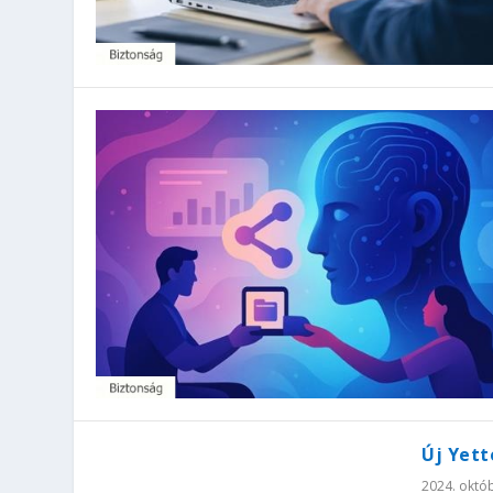
Új Yett
2024. októb