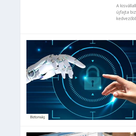
A kisváll
újfajta bi
kedvezőbb 