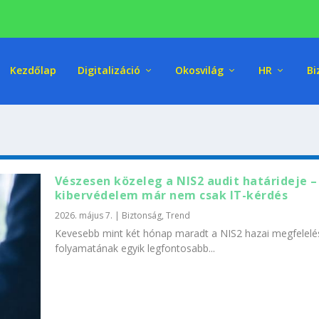
Kezdőlap
Digitalizáció
Okosvilág
HR
Bi
Vészesen közeleg a NIS2 audit határideje –
kibervédelem már nem csak IT-kérdés
2026. május 7.
|
Biztonság
,
Trend
Kevesebb mint két hónap maradt a NIS2 hazai megfelelé
folyamatának egyik legfontosabb...