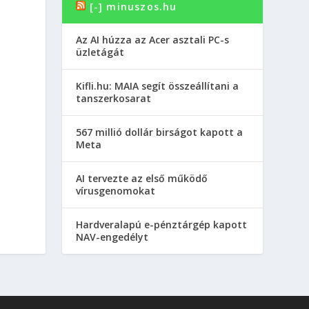
[-] minuszos.hu
Az AI húzza az Acer asztali PC-s
üzletágát
Kifli.hu: MAIA segít összeállítani a
tanszerkosarat
567 millió dollár birságot kapott a
Meta
AI tervezte az első működő
vírusgenomokat
Hardveralapú e-pénztárgép kapott
NAV-engedélyt