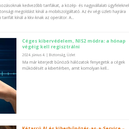
alkozásoknak kedvezőbb tarifákat, a közép- és nagyvállalati ügyfelekne
ztonsági megoldást kínál a mobilszolgáltató. Az év végi üzleti hajrára
tarifát kínál a kkv-knak az operátor. A...
Céges kibervédelem, NIS2 módra: a hónap
végéig kell regisztrálni
2024. június 4.
|
Biztonság
,
Üzlet
Ma már kiterjedt bűnözői hálózatok fenyegetik a cégek
működését a kibertérben, amit komolyan kell...
Kétarcú AI és kiberbűnözés-as-a-Service –