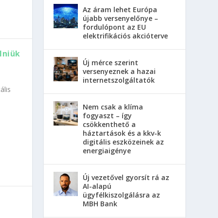
Az áram lehet Európa
újabb versenyelőnye –
fordulópont az EU
elektrifikációs akcióterve
lniük
Új mérce szerint
versenyeznek a hazai
internetszolgáltatók
ális
Nem csak a klíma
fogyaszt – így
csökkenthető a
háztartások és a kkv-k
digitális eszközeinek az
energiaigénye
Új vezetővel gyorsít rá az
AI-alapú
ügyfélkiszolgálásra az
MBH Bank