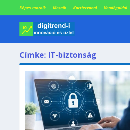
Képes mozaik
Mozaik
Karriervonal
Vendégoldal
Címke:
IT-biztonság