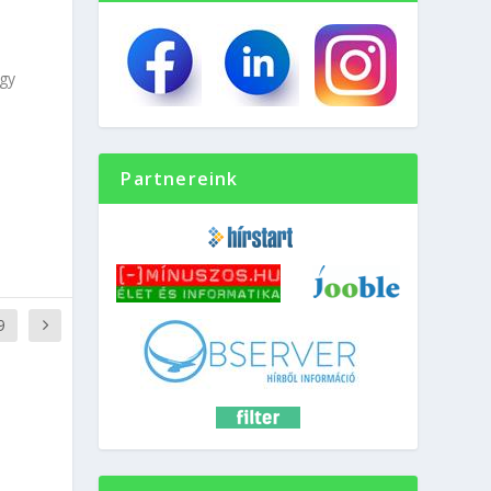
agy
Partnereink
9