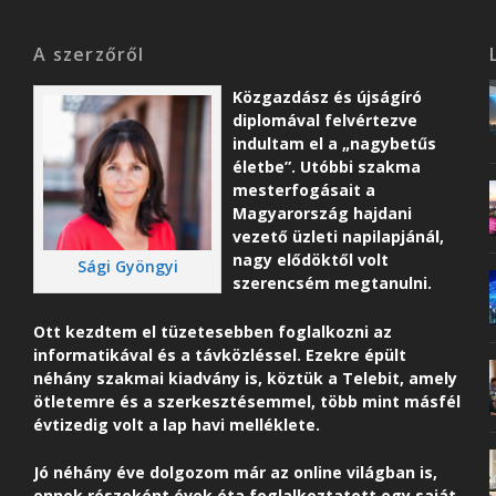
A szerzőről
Közgazdász és újságíró
diplomával felvértezve
indultam el a „nagybetűs
életbe”. Utóbbi szakma
mesterfogásait a
Magyarország hajdani
vezető üzleti napilapjánál,
nagy elődöktől volt
Sági Gyöngyi
szerencsém megtanulni.
Ott kezdtem el tüzetesebben foglalkozni az
informatikával és a távközléssel. Ezekre épült
néhány szakmai kiadvány is, köztük a Telebit, amely
ötletemre és a szerkesztésemmel, több mint másfél
évtizedig volt a lap havi melléklete.
Jó néhány éve dolgozom már az online világban is,
ennek részeként é
vek óta foglalkoztatott egy saját