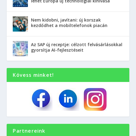
lehet Európa új technológiai kihívása
Nem kidobni, javítani: új korszak
kezdődhet a mobiltelefonok piacán
Az SAP új receptje: célzott felvásárlásokkal
gyorsítja AI-fejlesztéseit
Kövess minket!
Partnereink