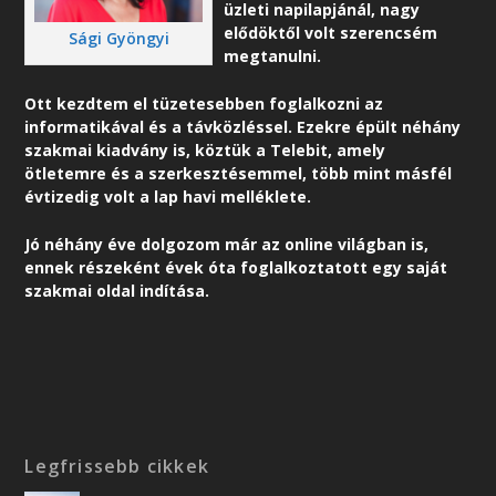
üzleti napilapjánál, nagy
elődöktől volt szerencsém
Sági Gyöngyi
megtanulni.
Ott kezdtem el tüzetesebben foglalkozni az
informatikával és a távközléssel. Ezekre épült néhány
szakmai kiadvány is, köztük a Telebit, amely
ötletemre és a szerkesztésemmel, több mint másfél
évtizedig volt a lap havi melléklete.
Jó néhány éve dolgozom már az online világban is,
ennek részeként é
vek óta foglalkoztatott egy saját
szakmai oldal indítása.
Legfrissebb cikkek