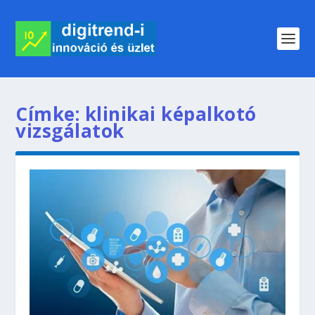
Címke:
klinikai képalkotó
vizsgálatok