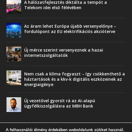
A hálózatfejlesztés diktálta a tempót a
Telekom idei első félévében
Az áram lehet Európa újabb versenyelőnye –
fordulópont az EU elektrifikációs akcióterve
Új mérce szerint versenyeznek a hazai
internetszolgáltatók
Nem csak a klíma fogyaszt – így csökkenthető a
háztartások és a kkv-k digitális eszközeinek az
energiaigénye
Új vezetővel gyorsít rá az AI-alapú
ügyfélkiszolgálásra az MBH Bank
A felhasználói élmény érdekében weboldalunk sütiket használ.