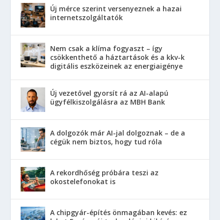
Új mérce szerint versenyeznek a hazai
internetszolgáltatók
Nem csak a klíma fogyaszt – így
csökkenthető a háztartások és a kkv-k
digitális eszközeinek az energiaigénye
Új vezetővel gyorsít rá az AI-alapú
ügyfélkiszolgálásra az MBH Bank
A dolgozók már AI-jal dolgoznak – de a
cégük nem biztos, hogy tud róla
A rekordhőség próbára teszi az
okostelefonokat is
A chipgyár-építés önmagában kevés: ez