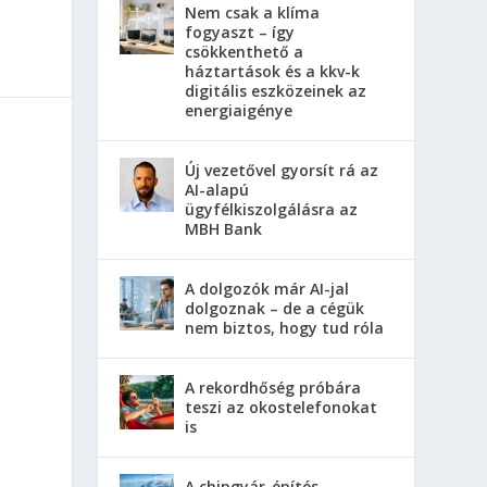
Nem csak a klíma
fogyaszt – így
csökkenthető a
háztartások és a kkv-k
digitális eszközeinek az
energiaigénye
Új vezetővel gyorsít rá az
AI-alapú
ügyfélkiszolgálásra az
MBH Bank
A dolgozók már AI-jal
dolgoznak – de a cégük
nem biztos, hogy tud róla
A rekordhőség próbára
teszi az okostelefonokat
is
A chipgyár-építés