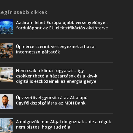
Legfrissebb cikkek
Az áram lehet Európa újabb versenyelőnye –
fordulópont az EU elektrifikációs akcióterve
Új mérce szerint versenyeznek a hazai
internetszolgáltatók
Nem csak a klíma fogyaszt – így
csökkenthető a háztartások és a kkv-k
digitális eszközeinek az energiaigénye
Új vezetővel gyorsít rá az AI-alapú
ügyfélkiszolgálásra az MBH Bank
A dolgozók már AI-jal dolgoznak – de a cégük
nem biztos, hogy tud róla