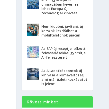
önmagában kevés: ez
lehet Európa új
technológiai kihívása
Nem kidobni, javítani: új
korszak kezdődhet a
mobiltelefonok piacán
Az SAP új receptje: célzott
felvásárlásokkal gyorsítja
AI-fejlesztéseit
Az AI-adatközpontok új
kihívása a klímaváltozás,
ami már üzleti kockázatot
is jelent
Kövess minket!