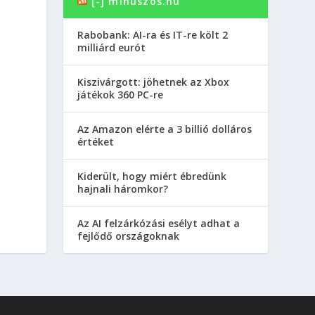
[-] minuszos.hu
Rabobank: AI-ra és IT-re költ 2
milliárd eurót
Kiszivárgott: jöhetnek az Xbox
játékok 360 PC-re
Az Amazon elérte a 3 billió dolláros
értéket
Kiderült, hogy miért ébredünk
hajnali háromkor?
Az AI felzárkózási esélyt adhat a
fejlődő országoknak