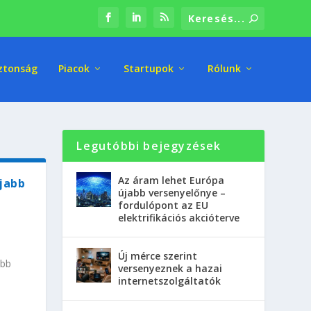
ztonság
Piacok
Startupok
Rólunk
Legutóbbi bejegyzések
Az áram lehet Európa
jabb
újabb versenyelőnye –
fordulópont az EU
elektrifikációs akcióterve
Új mérce szerint
abb
versenyeznek a hazai
internetszolgáltatók