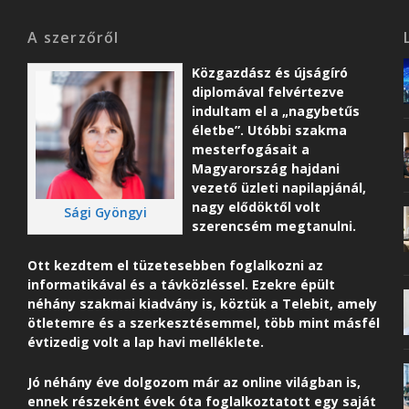
A szerzőről
Közgazdász és újságíró
diplomával felvértezve
indultam el a „nagybetűs
életbe”. Utóbbi szakma
mesterfogásait a
Magyarország hajdani
vezető üzleti napilapjánál,
nagy elődöktől volt
Sági Gyöngyi
szerencsém megtanulni.
Ott kezdtem el tüzetesebben foglalkozni az
informatikával és a távközléssel. Ezekre épült
néhány szakmai kiadvány is, köztük a Telebit, amely
ötletemre és a szerkesztésemmel, több mint másfél
évtizedig volt a lap havi melléklete.
Jó néhány éve dolgozom már az online világban is,
ennek részeként é
vek óta foglalkoztatott egy saját