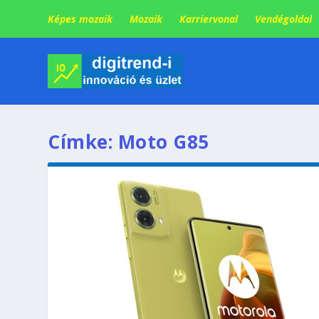
Képes mozaik
Mozaik
Karriervonal
Vendégoldal
Címke:
Moto G85