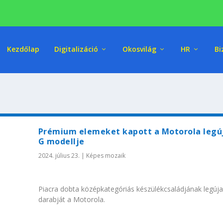
Kezdőlap
Digitalizáció
Okosvilág
HR
Bi
Prémium elemeket kapott a Motorola legú
G modellje
2024. július 23.
|
Képes mozaik
Piacra dobta középkategóriás készülékcsaládjának legúj
darabját a Motorola.