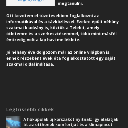
megtanulni.
Ott kezdtem el tüzetesebben foglalkozni az
informatikával és a távközléssel. Ezekre épült néhány
szakmai kiadvány is, köztük a Telebit, amely
ötletemre és a szerkesztésemmel, több mint másfél
évtizedig volt a lap havi melléklete.
Jó néhány éve dolgozom már az online világban is,
ennek részeként é
vek óta foglalkoztatott egy saját
szakmai oldal indítása.
Legfrissebb cikkek
A hőkupolák új korszakot nyitnak: így alakítják
át az otthonok komfortját és a klímapiacot