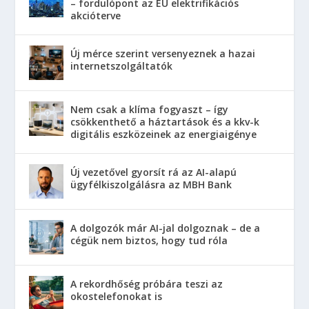
– fordulópont az EU elektrifikációs
akcióterve
Új mérce szerint versenyeznek a hazai
internetszolgáltatók
Nem csak a klíma fogyaszt – így
csökkenthető a háztartások és a kkv-k
digitális eszközeinek az energiaigénye
Új vezetővel gyorsít rá az AI-alapú
ügyfélkiszolgálásra az MBH Bank
A dolgozók már AI-jal dolgoznak – de a
cégük nem biztos, hogy tud róla
A rekordhőség próbára teszi az
okostelefonokat is