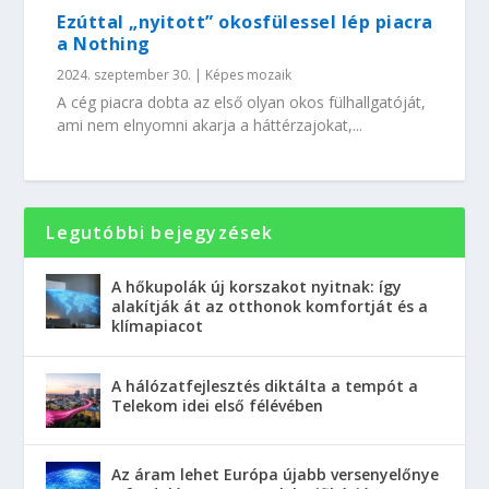
Ezúttal „nyitott” okosfülessel lép piacra
a Nothing
2024. szeptember 30.
|
Képes mozaik
A cég piacra dobta az első olyan okos fülhallgatóját,
ami nem elnyomni akarja a háttérzajokat,...
Legutóbbi bejegyzések
A hőkupolák új korszakot nyitnak: így
alakítják át az otthonok komfortját és a
klímapiacot
A hálózatfejlesztés diktálta a tempót a
Telekom idei első félévében
Az áram lehet Európa újabb versenyelőnye