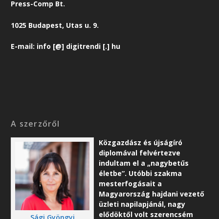
Press-Comp Bt.
1025 Budapest, Utas u. 9.
E-mail: info [@] digitrendi [.] hu
A szerzőről
Közgazdász és újságíró
diplomával felvértezve
indultam el a „nagybetűs
életbe”. Utóbbi szakma
mesterfogásait a
Magyarország hajdani vezető
üzleti napilapjánál, nagy
elődöktől volt szerencsém
Sági Gyöngyi