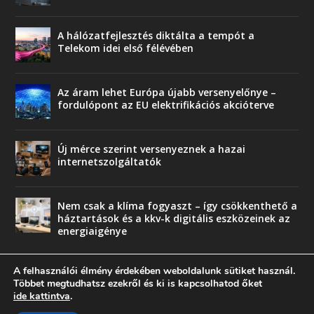
A hálózatfejlesztés diktálta a tempót a
Telekom idei első félévében
Az áram lehet Európa újabb versenyelőnye –
fordulópont az EU elektrifikációs akcióterve
Új mérce szerint versenyeznek a hazai
internetszolgáltatók
Nem csak a klíma fogyaszt – így csökkenthető a
háztartások és a kkv-k digitális eszközeinek az
energiaigénye
A felhasználói élmény érdekében weboldalunk sütiket használ.
Többet megtudhatsz ezekről és ki is kapcsolhatod őket
ide kattintva
.
© copyright 2018 Press-Comp Bt.