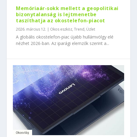
Memóriaár-sokk mellett a geopolitikai
bizonytalanság is lejtmenetbe
taszíthatja az okostelefon-piacot
2026. március 12.
|
Okos eszköz
,
Trend
,
Üzlet
A globális okostelefon-piac újabb hullámvölgy elé
nézhet 2026-ban. Az iparági elemzők szerint a...