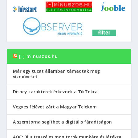
[-] minuszos.hu
Már egy tucat államban támadtak meg
vízműveket
Disney karakterek érkeznek a TikTokra
Vegyes félévet zárt a Magyar Telekom
A szemtorna segíthet a digitális fáradtságon
AOC: új ultraszéles monitorok munkára és játékra