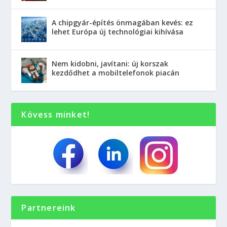
A chipgyár-építés önmagában kevés: ez
lehet Európa új technológiai kihívása
Nem kidobni, javítani: új korszak
kezdődhet a mobiltelefonok piacán
Kövess minket!
Partnereink