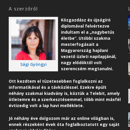
A szerzőről
Közgazdász és újságíró
diplomával felvértezve
indultam el a „nagybetűs
életbe”. Utóbbi szakma
mesterfogásait a
Magyarország hajdani
vezető üzleti napilapjánál,
nagy elődöktől volt
Sági Gyöngyi
szerencsém megtanulni.
Ott kezdtem el tüzetesebben foglalkozni az
informatikával és a távközléssel. Ezekre épült
néhány szakmai kiadvány is, köztük a Telebit, amely
ötletemre és a szerkesztésemmel, több mint másfél
évtizedig volt a lap havi melléklete.
Jó néhány éve dolgozom már az online világban is,
ennek részeként é
vek óta foglalkoztatott egy saját