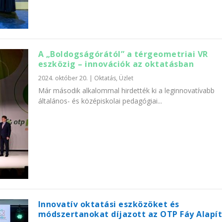
A „Boldogságórától” a térgeometriai VR
eszközig – innovációk az oktatásban
2024. október 20.
|
Oktatás
,
Üzlet
Már második alkalommal hirdették ki a leginnovatívabb
általános- és középiskolai pedagógiai...
Innovatív oktatási eszközöket és
módszertanokat díjazott az OTP Fáy Alapí