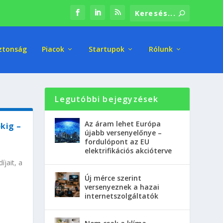
ztonság
Piacok
Startupok
Rólunk
Legutóbbi bejegyzések
Az áram lehet Európa
kig –
újabb versenyelőnye –
fordulópont az EU
elektrifikációs akcióterve
jait, a
Új mérce szerint
versenyeznek a hazai
internetszolgáltatók