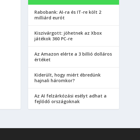
Rabobank: AI-ra és IT-re költ 2
milliárd eurót
Kiszivárgott: jöhetnek az Xbox
játékok 360 PC-re
Az Amazon elérte a 3 billió dolláros
értéket
Kiderült, hogy miért ébredünk
hajnali háromkor?
Az AI felzárkózási esélyt adhat a
fejlődő országoknak