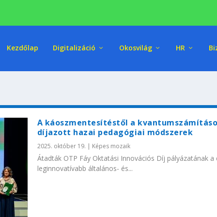
Kezdőlap
Digitalizáció
Okosvilág
HR
Bi
A káoszmentesítéstől a kvantumszámításo
díjazott hazai pedagógiai módszerek
2025. október 19.
|
Képes mozaik
Átadták OTP Fáy Oktatási Innovációs Díj pályázatának a dí
leginnovatívabb általános- és...