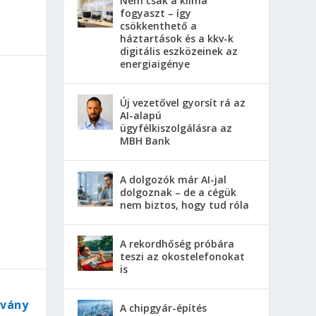
Nem csak a klíma
fogyaszt – így
csökkenthető a
háztartások és a kkv-k
digitális eszközeinek az
energiaigénye
Új vezetővel gyorsít rá az
AI-alapú
ügyfélkiszolgálásra az
MBH Bank
A dolgozók már AI-jal
dolgoznak – de a cégük
nem biztos, hogy tud róla
A rekordhőség próbára
teszi az okostelefonokat
is
tvány
A chipgyár-építés