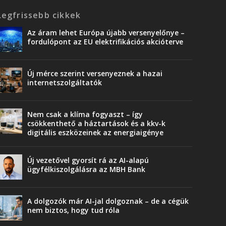
Legfrissebb cikkek
Az áram lehet Európa újabb versenyelőnye –
fordulópont az EU elektrifikációs akcióterve
Új mérce szerint versenyeznek a hazai
internetszolgáltatók
Nem csak a klíma fogyaszt – így
csökkenthető a háztartások és a kkv-k
digitális eszközeinek az energiaigénye
Új vezetővel gyorsít rá az AI-alapú
ügyfélkiszolgálásra az MBH Bank
A dolgozók már AI-jal dolgoznak – de a cégük
nem biztos, hogy tud róla