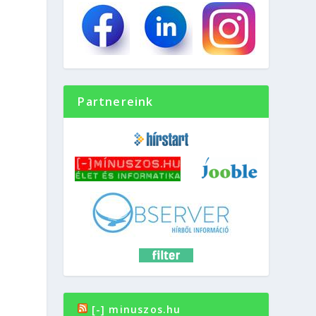
Partnereink
[-] minuszos.hu