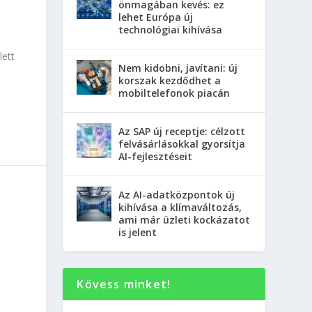
önmagában kevés: ez
lehet Európa új
technológiai kihívása
lett
Nem kidobni, javítani: új
korszak kezdődhet a
mobiltelefonok piacán
Az SAP új receptje: célzott
felvásárlásokkal gyorsítja
AI-fejlesztéseit
Az AI-adatközpontok új
kihívása a klímaváltozás,
ami már üzleti kockázatot
is jelent
Kövess minket!