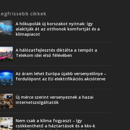
Legfrissebb cikkek
A hőkupolák új korszakot nyitnak: így
alakítják át az otthonok komfortját és a
klímapiacot
A hálózatfejlesztés diktálta a tempót a
Telekom idei első félévében
Az áram lehet Európa újabb versenyelőnye –
fordulópont az EU elektrifikációs akcióterve
Új mérce szerint versenyeznek a hazai
internetszolgáltatók
Nem csak a klíma fogyaszt – így
csökkenthető a háztartások és a kkv-k