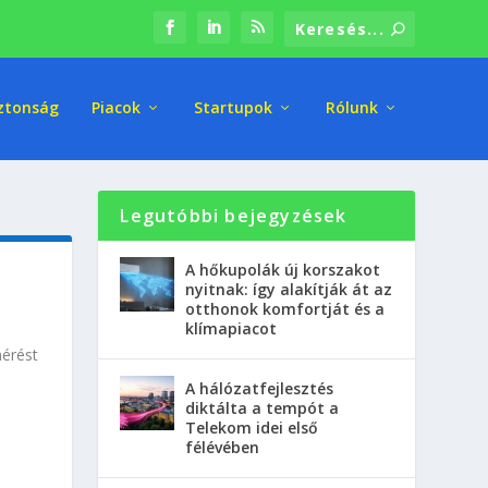
ztonság
Piacok
Startupok
Rólunk
Legutóbbi bejegyzések
A hőkupolák új korszakot
nyitnak: így alakítják át az
otthonok komfortját és a
klímapiacot
mérést
A hálózatfejlesztés
diktálta a tempót a
Telekom idei első
félévében