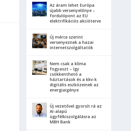
Az áram lehet Európa
újabb versenyelőnye –
fordulópont az EU
elektrifikációs akcióterve
Új mérce szerint
versenyeznek a hazai
internetszolgáltatók
Nem csak a klíma
fogyaszt – így
csökkenthető a
háztartások és a kkv-k
digitális eszközeinek az
energiaigénye
Új vezetővel gyorsít rá az
AI-alapú
ügyfélkiszolgálásra az
MBH Bank