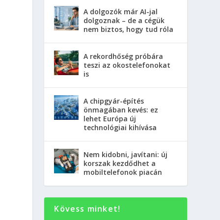
A dolgozók már AI-jal
dolgoznak – de a cégük
nem biztos, hogy tud róla
A rekordhőség próbára
teszi az okostelefonokat
is
A chipgyár-építés
önmagában kevés: ez
lehet Európa új
technológiai kihívása
Nem kidobni, javítani: új
korszak kezdődhet a
mobiltelefonok piacán
Kövess minket!