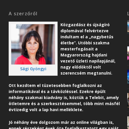
A szerzőről
Közgazdász és újságíró
diplomával felvértezve
indultam el a „nagybetűs
életbe”. Utóbbi szakma
mesterfogásait a
Magyarország hajdani
vezető üzleti napilapjánál,
nagy elődöktől volt
Sági Gyöngyi
szerencsém megtanulni.
Ott kezdtem el tüzetesebben foglalkozni az
informatikával és a távközléssel. Ezekre épült
néhány szakmai kiadvány is, köztük a Telebit, amely
ötletemre és a szerkesztésemmel, több mint másfél
évtizedig volt a lap havi melléklete.
Jó néhány éve dolgozom már az online világban is,
ennek részeként é
vek óta foglalkoztatott egy saját