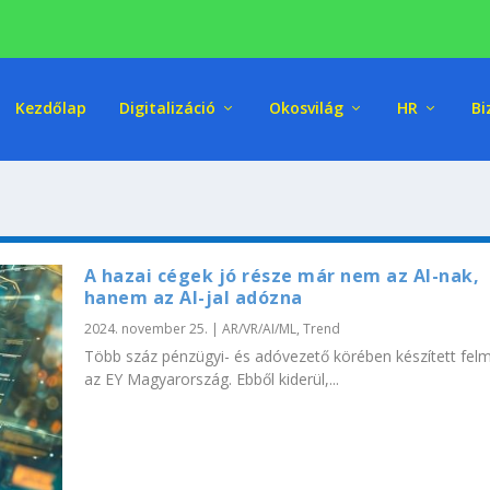
Kezdőlap
Digitalizáció
Okosvilág
HR
Bi
A hazai cégek jó része már nem az AI-nak,
hanem az AI-jal adózna
2024. november 25.
|
AR/VR/AI/ML
,
Trend
Több száz pénzügyi- és adóvezető körében készített fel
az EY Magyarország. Ebből kiderül,...