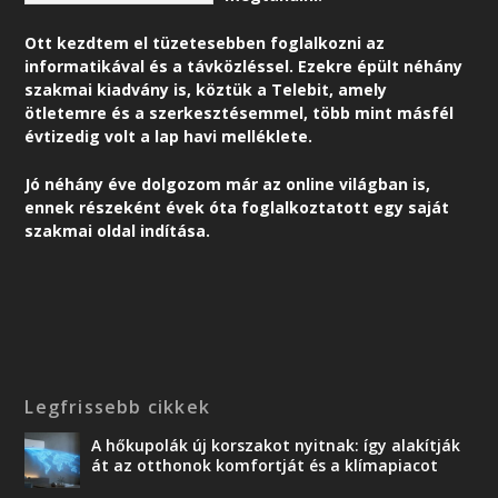
Ott kezdtem el tüzetesebben foglalkozni az
informatikával és a távközléssel. Ezekre épült néhány
szakmai kiadvány is, köztük a Telebit, amely
ötletemre és a szerkesztésemmel, több mint másfél
évtizedig volt a lap havi melléklete.
Jó néhány éve dolgozom már az online világban is,
ennek részeként é
vek óta foglalkoztatott egy saját
szakmai oldal indítása.
Legfrissebb cikkek
A hőkupolák új korszakot nyitnak: így alakítják
át az otthonok komfortját és a klímapiacot