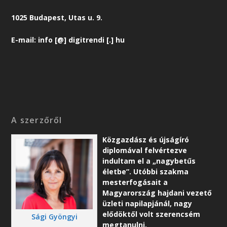
1025 Budapest, Utas u. 9.
E-mail: info [@] digitrendi [.] hu
A szerzőről
Közgazdász és újságíró
diplomával felvértezve
indultam el a „nagybetűs
életbe”. Utóbbi szakma
mesterfogásait a
Magyarország hajdani vezető
üzleti napilapjánál, nagy
elődöktől volt szerencsém
Sági Gyöngyi
megtanulni.