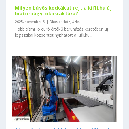
Milyen bűvös kockákat rejt a kifli.hu új
biatorbágyi okosraktára?
2025. november 6.
|
Okos eszköz
,
Üzlet
Több tízmillió euró értékű beruházás keretében új
logisztikai központot nyithatott a Kifli.hu...