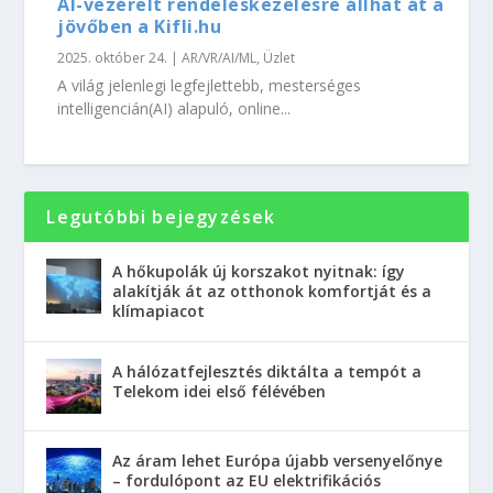
AI-vezérelt rendeléskezelésre állhat át a
jövőben a Kifli.hu
2025. október 24.
|
AR/VR/AI/ML
,
Üzlet
A világ jelenlegi legfejlettebb, mesterséges
intelligencián(AI) alapuló, online...
Legutóbbi bejegyzések
A hőkupolák új korszakot nyitnak: így
alakítják át az otthonok komfortját és a
klímapiacot
A hálózatfejlesztés diktálta a tempót a
Telekom idei első félévében
Az áram lehet Európa újabb versenyelőnye
– fordulópont az EU elektrifikációs