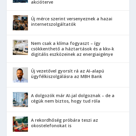
akcióterve
Új mérce szerint versenyeznek a hazai
internetszolgáltatók
Nem csak a klíma fogyaszt – így
csökkenthető a háztartások és a kkv-k
digitális eszközeinek az energiaigénye
Új vezetővel gyorsít rá az AI-alapú
ügyfélkiszolgálásra az MBH Bank
A dolgozók már AI-jal dolgoznak – de a
cégük nem biztos, hogy tud róla
A rekordhőség próbára teszi az
okostelefonokat is