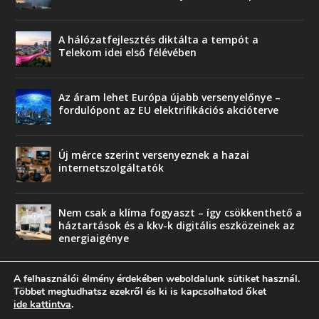
A hálózatfejlesztés diktálta a tempót a
Telekom idei első félévében
Az áram lehet Európa újabb versenyelőnye –
fordulópont az EU elektrifikációs akcióterve
Új mérce szerint versenyeznek a hazai
internetszolgáltatók
Nem csak a klíma fogyaszt – így csökkenthető a
háztartások és a kkv-k digitális eszközeinek az
energiaigénye
A felhasználói élmény érdekében weboldalunk sütiket használ.
Többet megtudhatsz ezekről és ki is kapcsolhatod őket
ide kattintva
.