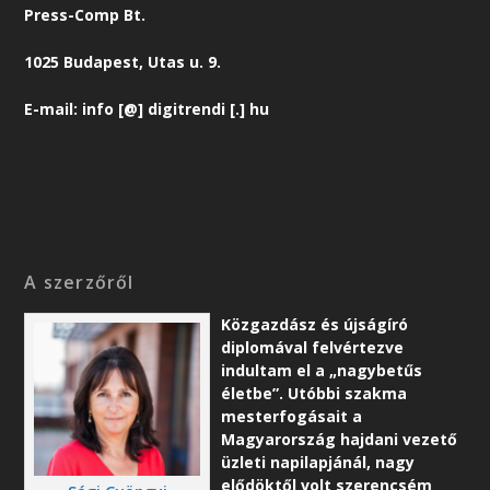
Press-Comp Bt.
1025 Budapest, Utas u. 9.
E-mail: info [@] digitrendi [.] hu
A szerzőről
Közgazdász és újságíró
diplomával felvértezve
indultam el a „nagybetűs
életbe”. Utóbbi szakma
mesterfogásait a
Magyarország hajdani vezető
üzleti napilapjánál, nagy
elődöktől volt szerencsém