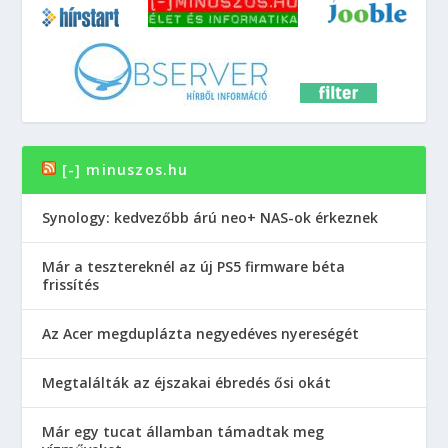
[-] minuszos.hu
Synology: kedvezőbb árú neo+ NAS-ok érkeznek
Már a tesztereknél az új PS5 firmware béta
frissítés
Az Acer megduplázta negyedéves nyereségét
Megtalálták az éjszakai ébredés ősi okát
Már egy tucat államban támadtak meg