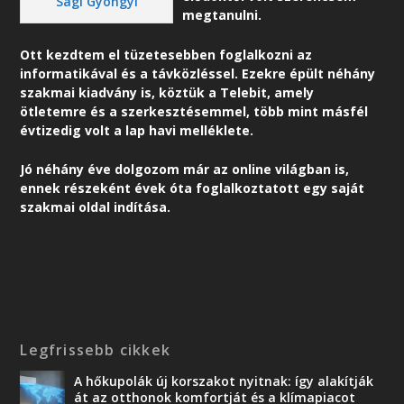
Sági Gyöngyi
megtanulni.
Ott kezdtem el tüzetesebben foglalkozni az
informatikával és a távközléssel. Ezekre épült néhány
szakmai kiadvány is, köztük a Telebit, amely
ötletemre és a szerkesztésemmel, több mint másfél
évtizedig volt a lap havi melléklete.
Jó néhány éve dolgozom már az online világban is,
ennek részeként é
vek óta foglalkoztatott egy saját
szakmai oldal indítása.
Legfrissebb cikkek
A hőkupolák új korszakot nyitnak: így alakítják
át az otthonok komfortját és a klímapiacot