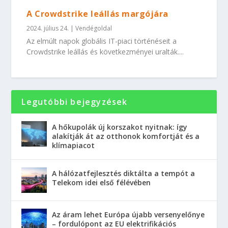
A Crowdstrike leállás margójára
2024. július 24.
|
Vendégoldal
Az elmúlt napok globális IT-piaci történéseit a
Crowdstrike leállás és következményei uralták....
Legutóbbi bejegyzések
A hőkupolák új korszakot nyitnak: így
alakítják át az otthonok komfortját és a
klímapiacot
A hálózatfejlesztés diktálta a tempót a
Telekom idei első félévében
Az áram lehet Európa újabb versenyelőnye
– fordulópont az EU elektrifikációs