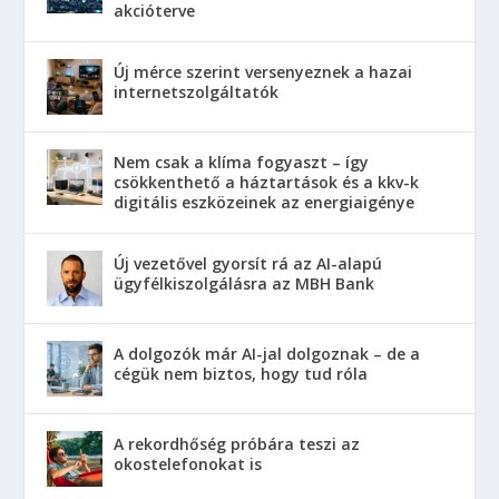
akcióterve
Új mérce szerint versenyeznek a hazai
internetszolgáltatók
Nem csak a klíma fogyaszt – így
csökkenthető a háztartások és a kkv-k
digitális eszközeinek az energiaigénye
Új vezetővel gyorsít rá az AI-alapú
ügyfélkiszolgálásra az MBH Bank
A dolgozók már AI-jal dolgoznak – de a
cégük nem biztos, hogy tud róla
A rekordhőség próbára teszi az
okostelefonokat is