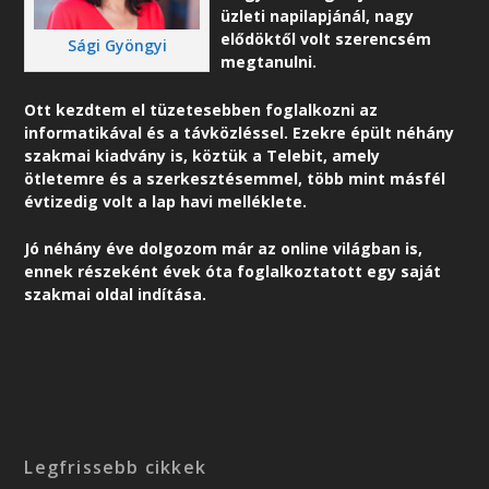
üzleti napilapjánál, nagy
elődöktől volt szerencsém
Sági Gyöngyi
megtanulni.
Ott kezdtem el tüzetesebben foglalkozni az
informatikával és a távközléssel. Ezekre épült néhány
szakmai kiadvány is, köztük a Telebit, amely
ötletemre és a szerkesztésemmel, több mint másfél
évtizedig volt a lap havi melléklete.
Jó néhány éve dolgozom már az online világban is,
ennek részeként é
vek óta foglalkoztatott egy saját
szakmai oldal indítása.
Legfrissebb cikkek