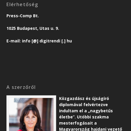
Elérhetőség
Press-Comp Bt.
1025 Budapest, Utas u. 9.
E-mail: info [@] digitrendi [.] hu
A szerzőről
Közgazdász és újságíró
diplomával felvértezve
indultam el a „nagybetűs
életbe”. Utóbbi szakma
mesterfogásait a
Magyarország hajdani vezető