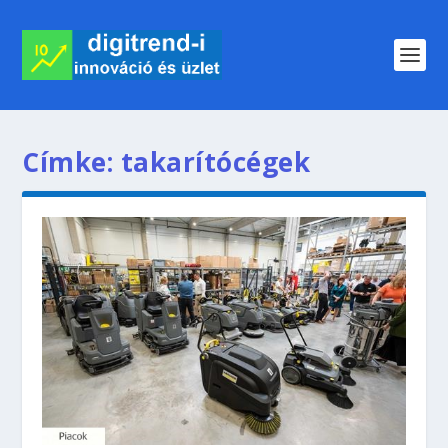
Címke:
takarítócégek