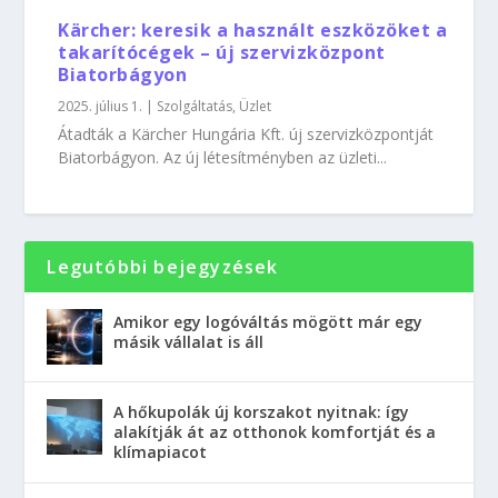
Kärcher: keresik a használt eszközöket a
takarítócégek – új szervizközpont
Biatorbágyon
2025. július 1.
|
Szolgáltatás
,
Üzlet
Átadták a Kärcher Hungária Kft. új szervizközpontját
Biatorbágyon. Az új létesítményben az üzleti...
Legutóbbi bejegyzések
Amikor egy logóváltás mögött már egy
másik vállalat is áll
A hőkupolák új korszakot nyitnak: így
alakítják át az otthonok komfortját és a
klímapiacot