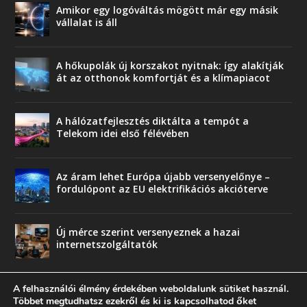
Amikor egy logóváltás mögött már egy másik
vállalat is áll
A hőkupolák új korszakot nyitnak: így alakítják
át az otthonok komfortját és a klímapiacot
A hálózatfejlesztés diktálta a tempót a
Telekom idei első félévében
Az áram lehet Európa újabb versenyelőnye –
fordulópont az EU elektrifikációs akcióterve
Új mérce szerint versenyeznek a hazai
internetszolgáltatók
A felhasználói élmény érdekében weboldalunk sütiket használ.
Többet megtudhatsz ezekről és ki is kapcsolhatod őket