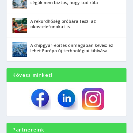
cégük nem biztos, hogy tud róla
A rekordhőség próbára teszi az
okostelefonokat is
A chipgyár-építés önmagában kevés: ez
lehet Európa új technológiai kihívása
Kövess minket!
Partnereink