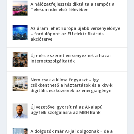
A hálózatfejlesztés diktálta a tempót a
Telekom idei első félévében
Az áram lehet Európa újabb versenyelőnye
– fordulópont az EU elektrifikációs
akcióterve
Új mérce szerint versenyeznek a hazai
internetszolgáltatók
Nem csak a klíma fogyaszt – így
csökkenthető a háztartások és a kkv-k
digitális eszközeinek az energiaigénye
Új vezetővel gyorsít rá az AI-alapú
ügyfélkiszolgálásra az MBH Bank
A dolgozók már AI-jal dolgoznak – de a