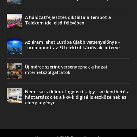
A hálózatfejlesztés diktálta a tempót a
Telekom idei első félévében
Az áram lehet Európa újabb versenyelőnye –
fordulópont az EU elektrifikációs akcióterve
Új mérce szerint versenyeznek a hazai
internetszolgáltatók
Nem csak a klíma fogyaszt – így csökkenthető a
háztartások és a kkv-k digitális eszközeinek az
energiaigénye