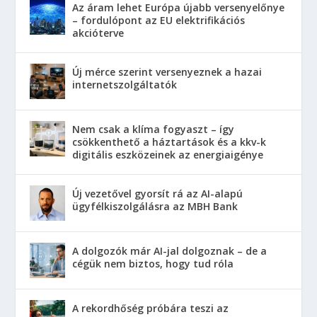
Az áram lehet Európa újabb versenyelőnye
– fordulópont az EU elektrifikációs
akcióterve
Új mérce szerint versenyeznek a hazai
internetszolgáltatók
Nem csak a klíma fogyaszt – így
csökkenthető a háztartások és a kkv-k
digitális eszközeinek az energiaigénye
Új vezetővel gyorsít rá az AI-alapú
ügyfélkiszolgálásra az MBH Bank
A dolgozók már AI-jal dolgoznak – de a
cégük nem biztos, hogy tud róla
A rekordhőség próbára teszi az