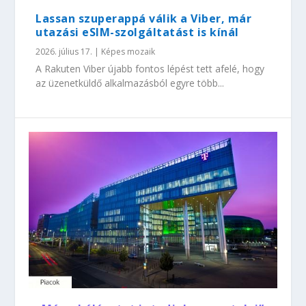
Lassan szuperappá válik a Viber, már
utazási eSIM-szolgáltatást is kínál
2026. július 17.
|
Képes mozaik
A Rakuten Viber újabb fontos lépést tett afelé, hogy
az üzenetküldő alkalmazásból egyre több...