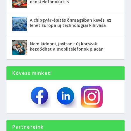
okostelefonokat is
A chipgyár-építés önmagában kevés: ez
lehet Európa új technológiai kihívása
Nem kidobni, javítani: új korszak
kezdődhet a mobiltelefonok piacán
Kövess minket!
Partnereink