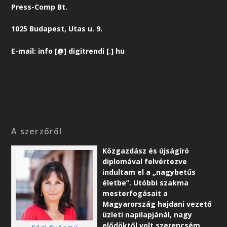
Press-Comp Bt.
1025 Budapest, Utas u. 9.
E-mail: info [@] digitrendi [.] hu
A szerzőről
Közgazdász és újságíró
diplomával felvértezve
indultam el a „nagybetűs
életbe”. Utóbbi szakma
mesterfogásait a
Magyarország hajdani vezető
üzleti napilapjánál, nagy
elődöktől volt szerencsém