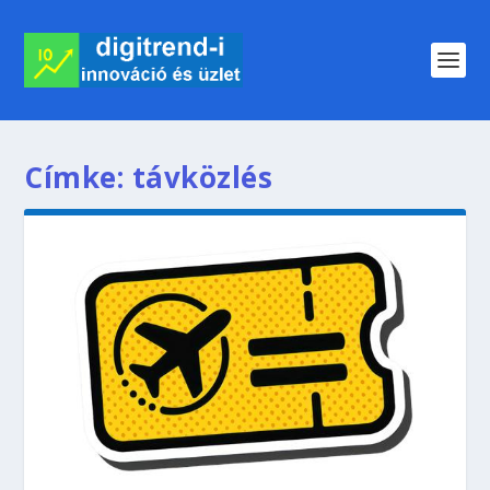
Címke:
távközlés