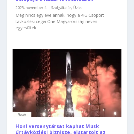
2025. november 4.
|
Szolgáltatás
,
Üzlet
Még nincs egy éve annak, hogy a 4iG Csoport
távközlési cégei One Magyarország néven
egyesültek....
Honi versenytársat kaphat Musk
űrtávközlési biznisze, elstartolt az