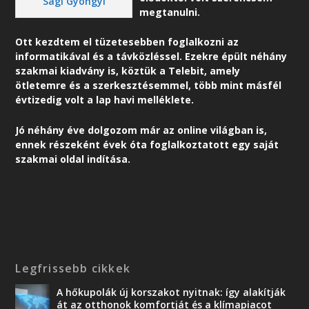
Sági Gyöngyi
megtanulni.
Ott kezdtem el tüzetesebben foglalkozni az
informatikával és a távközléssel. Ezekre épült néhány
szakmai kiadvány is, köztük a Telebit, amely
ötletemre és a szerkesztésemmel, több mint másfél
évtizedig volt a lap havi melléklete.
Jó néhány éve dolgozom már az online világban is,
ennek részeként é
vek óta foglalkoztatott egy saját
szakmai oldal indítása.
Legfrissebb cikkek
A hőkupolák új korszakot nyitnak: így alakítják
át az otthonok komfortját és a klímapiacot