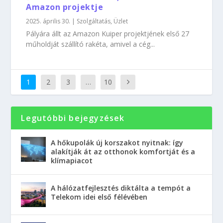
Amazon projektje
2025. április 30.
|
Szolgáltatás
,
Üzlet
Pályára állt az Amazon Kuiper projektjének első 27
műholdját szállító rakéta, amivel a cég...
1
2
3
…
10
Legutóbbi bejegyzések
A hőkupolák új korszakot nyitnak: így
alakítják át az otthonok komfortját és a
klímapiacot
A hálózatfejlesztés diktálta a tempót a
Telekom idei első félévében