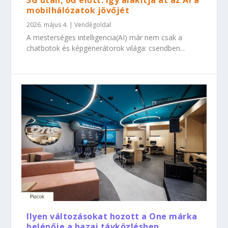
3G után, 6G előtt: így alakítja át az AI a
mobilhálózatok jövőjét
2026. május 4.
|
Vendégoldal
A mesterséges intelligencia(AI) már nem csak a
chatbotok és képgenerátorok világa: csendben...
Ilyen változásokat hozott a One márka
belépője a hazai távközlésben