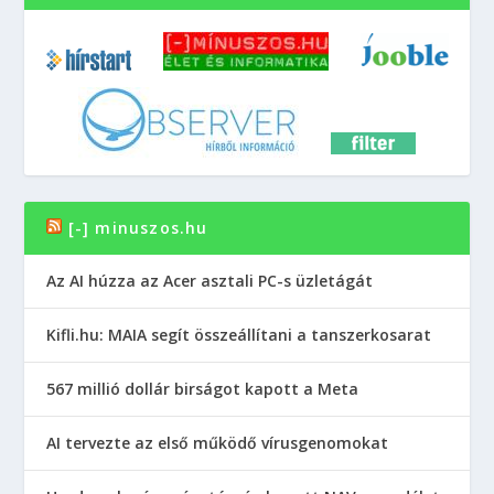
[-] minuszos.hu
Az AI húzza az Acer asztali PC-s üzletágát
Kifli.hu: MAIA segít összeállítani a tanszerkosarat
567 millió dollár birságot kapott a Meta
AI tervezte az első működő vírusgenomokat