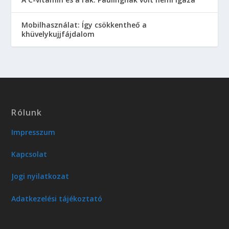
Mobilhasználat: Így csökkentheő a
khüvelykujjfájdalom
Rólunk
Impresszum
Kapcsolat
Jogi nyilatkozat
Adatkezelési tájékoztató