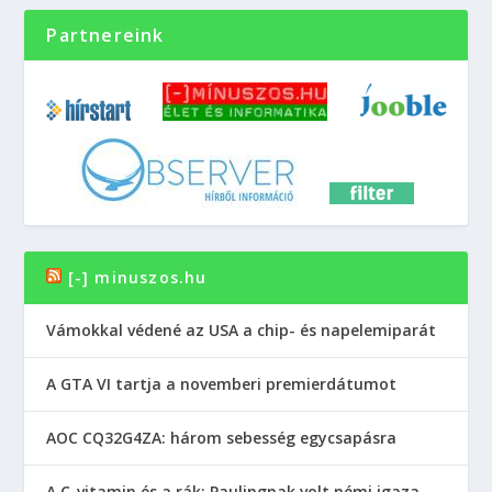
Partnereink
[-] minuszos.hu
Vámokkal védené az USA a chip- és napelemiparát
A GTA VI tartja a novemberi premierdátumot
AOC CQ32G4ZA: három sebesség egycsapásra
A C-vitamin és a rák: Paulingnak volt némi igaza