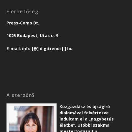
Elérhetőség
Press-Comp Bt.
1025 Budapest, Utas u. 9.
E-mail: info [@] digitrendi [.] hu
A szerzőről
Közgazdász és újságíró
diplomával felvértezve
indultam el a „nagybetűs
életbe”. Utóbbi szakma
mesterfogásait a