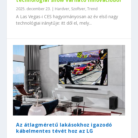
technológiai show várható innovációból
2025. december 23.
|
Hardver
,
Szoftver
,
Trend
A Las Vegas-i CES hagyományosan az év első nagy
technológiai iránytűje: itt dől el, mely...
Az átlagméretű lakásokhoz igazodó
kábelmentes tévét hoz az LG