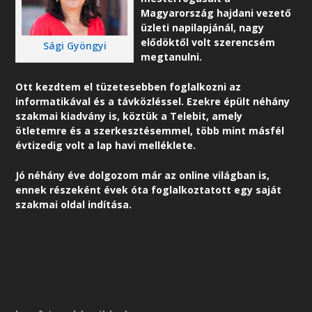
Magyarország hajdani vezető
üzleti napilapjánál, nagy
elődöktől volt szerencsém
Sági Gyöngyi
megtanulni.
Ott kezdtem el tüzetesebben foglalkozni az
informatikával és a távközléssel. Ezekre épült néhány
szakmai kiadvány is, köztük a Telebit, amely
ötletemre és a szerkesztésemmel, több mint másfél
évtizedig volt a lap havi melléklete.
Jó néhány éve dolgozom már az online világban is,
ennek részeként é
vek óta foglalkoztatott egy saját
szakmai oldal indítása.