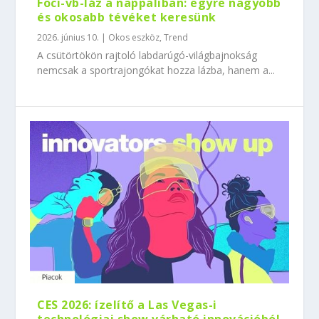
Foci-vb-láz a nappaliban: egyre nagyobb
és okosabb tévéket keresünk
2026. június 10.
|
Okos eszköz
,
Trend
A csütörtökön rajtoló labdarúgó-világbajnokság
nemcsak a sportrajongókat hozza lázba, hanem a...
CES 2026: ízelítő a Las Vegas-i