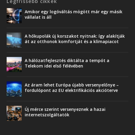
Legfrissebb cikkek
Amikor egy logóváltás mögött már egy másik
vállalat is áll
A hőkupolák új korszakot nyitnak: így alakítják
át az otthonok komfortját és a klímapiacot
A hálózatfejlesztés diktálta a tempót a
Telekom idei első félévében
Az áram lehet Európa újabb versenyelőnye –
fordulópont az EU elektrifikációs akcióterve
Új mérce szerint versenyeznek a hazai
internetszolgáltatók