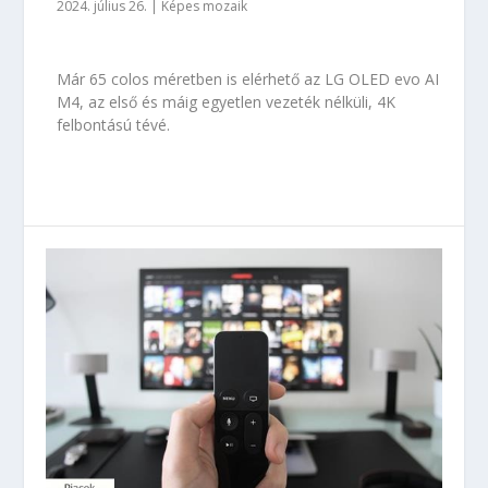
2024. július 26.
|
Képes mozaik
Már 65 colos méretben is elérhető az LG OLED evo AI
M4, az első és máig egyetlen vezeték nélküli, 4K
felbontású tévé.