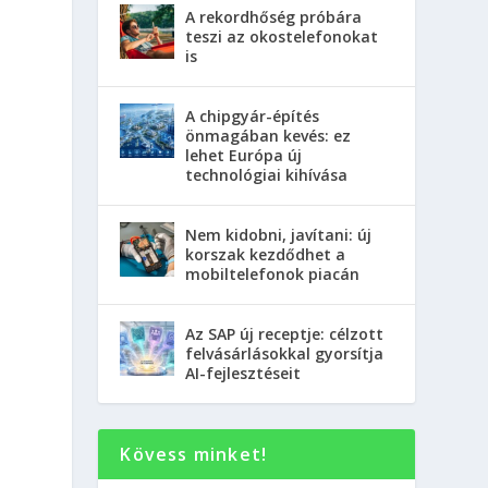
A rekordhőség próbára
teszi az okostelefonokat
is
A chipgyár-építés
önmagában kevés: ez
lehet Európa új
technológiai kihívása
Nem kidobni, javítani: új
korszak kezdődhet a
mobiltelefonok piacán
Az SAP új receptje: célzott
felvásárlásokkal gyorsítja
AI-fejlesztéseit
Kövess minket!