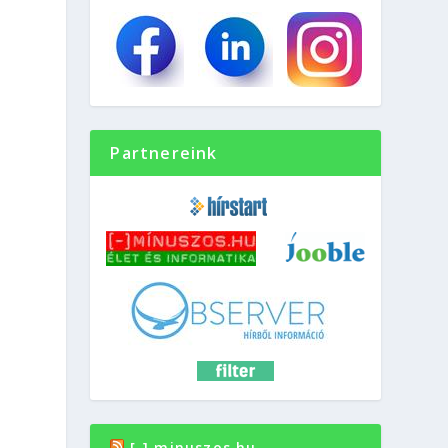
Partnereink
[-] minuszos.hu