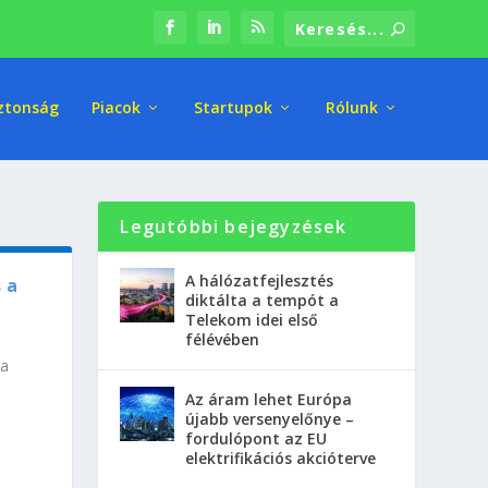
ztonság
Piacok
Startupok
Rólunk
Legutóbbi bejegyzések
A hálózatfejlesztés
 a
diktálta a tempót a
Telekom idei első
félévében
-a
Az áram lehet Európa
újabb versenyelőnye –
fordulópont az EU
elektrifikációs akcióterve