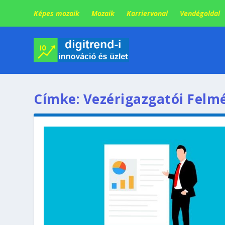
Képes mozaik
Mozaik
Karriervonal
Vendégoldal
Címke:
Vezérigazgatói Felm