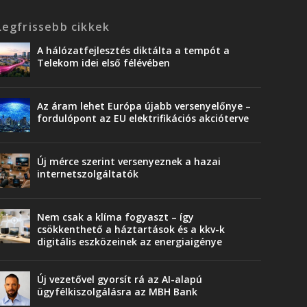
Legfrissebb cikkek
A hálózatfejlesztés diktálta a tempót a
Telekom idei első félévében
Az áram lehet Európa újabb versenyelőnye –
fordulópont az EU elektrifikációs akcióterve
Új mérce szerint versenyeznek a hazai
internetszolgáltatók
Nem csak a klíma fogyaszt – így
csökkenthető a háztartások és a kkv-k
digitális eszközeinek az energiaigénye
Új vezetővel gyorsít rá az AI-alapú
ügyfélkiszolgálásra az MBH Bank