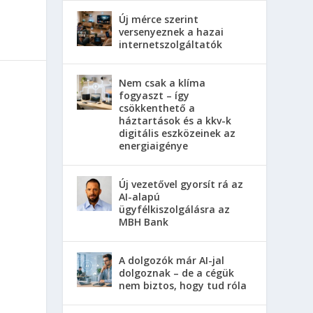
Új mérce szerint
versenyeznek a hazai
internetszolgáltatók
Nem csak a klíma
fogyaszt – így
csökkenthető a
háztartások és a kkv-k
digitális eszközeinek az
energiaigénye
Új vezetővel gyorsít rá az
AI-alapú
ügyfélkiszolgálásra az
MBH Bank
A dolgozók már AI-jal
dolgoznak – de a cégük
nem biztos, hogy tud róla