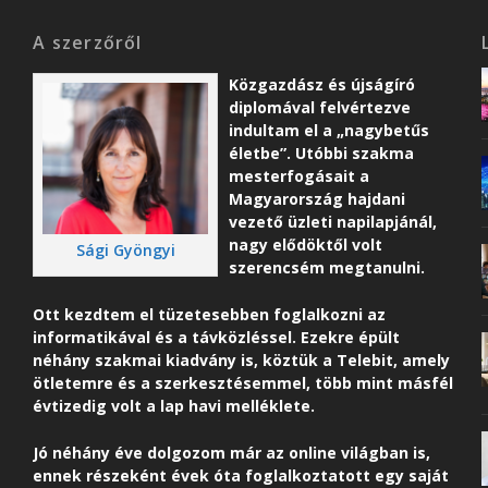
A szerzőről
Közgazdász és újságíró
diplomával felvértezve
indultam el a „nagybetűs
életbe”. Utóbbi szakma
mesterfogásait a
Magyarország hajdani
vezető üzleti napilapjánál,
nagy elődöktől volt
Sági Gyöngyi
szerencsém megtanulni.
Ott kezdtem el tüzetesebben foglalkozni az
informatikával és a távközléssel. Ezekre épült
néhány szakmai kiadvány is, köztük a Telebit, amely
ötletemre és a szerkesztésemmel, több mint másfél
évtizedig volt a lap havi melléklete.
Jó néhány éve dolgozom már az online világban is,
ennek részeként é
vek óta foglalkoztatott egy saját