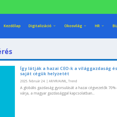
Kezdőlap
Digitalizáció
Okosvilág
HR
Bi
érés
Így látják a hazai CEO-k a világgazdaság és
saját cégük helyzetét
2025. február 24.
|
AR/VR/AI/ML
,
Trend
A globális gazdaság gyorsulását a hazai cégvezetők 70%
várja, a magyar gazdasággal kapcsolatban...