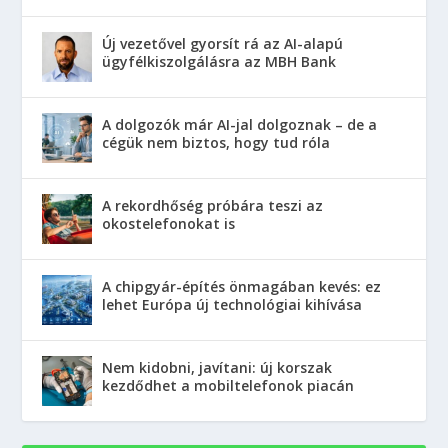
Új vezetővel gyorsít rá az AI-alapú
ügyfélkiszolgálásra az MBH Bank
A dolgozók már AI-jal dolgoznak – de a
cégük nem biztos, hogy tud róla
A rekordhőség próbára teszi az
okostelefonokat is
A chipgyár-építés önmagában kevés: ez
lehet Európa új technológiai kihívása
Nem kidobni, javítani: új korszak
kezdődhet a mobiltelefonok piacán