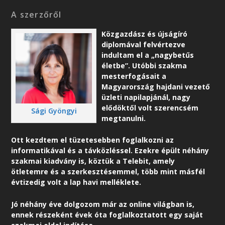
A szerzőről
Közgazdász és újságíró
diplomával felvértezve
indultam el a „nagybetűs
életbe”. Utóbbi szakma
mesterfogásait a
Magyarország hajdani vezető
üzleti napilapjánál, nagy
elődöktől volt szerencsém
Sági Gyöngyi
megtanulni.
Ott kezdtem el tüzetesebben foglalkozni az
informatikával és a távközléssel. Ezekre épült néhány
szakmai kiadvány is, köztük a Telebit, amely
ötletemre és a szerkesztésemmel, több mint másfél
évtizedig volt a lap havi melléklete.
Jó néhány éve dolgozom már az online világban is,
ennek részeként é
vek óta foglalkoztatott egy saját