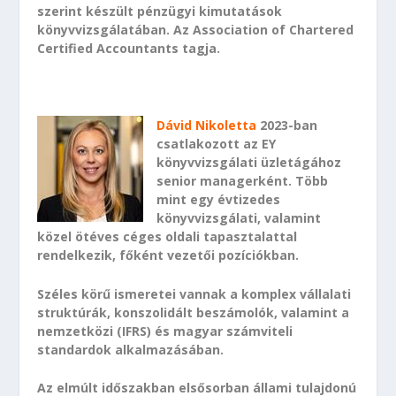
szerint készült pénzügyi kimutatások
könyvvizsgálatában. Az Association of Chartered
Certified Accountants tagja.
Dávid Nikoletta
2023-ban
csatlakozott az EY
könyvvizsgálati üzletágához
senior managerként. Több
mint egy évtizedes
könyvvizsgálati, valamint
közel ötéves céges oldali tapasztalattal
rendelkezik, főként vezetői pozíciókban.
Széles körű ismeretei vannak a komplex vállalati
struktúrák, konszolidált beszámolók, valamint a
nemzetközi (IFRS) és magyar számviteli
standardok alkalmazásában.
Az elmúlt időszakban elsősorban állami tulajdonú