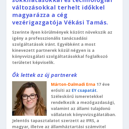
változásokkal terhelt időkkel
magyarázza a cég
vezérigazgatója Vékási Tamás.
Szerinte ilyen körülmények között növekszik az
igény a professzionális tanácsadási
szolgáltatások iránt. Egyébként a most
kinevezett partnerek közül négyen is a
könyvvizsgálati szolgáltatásokkal foglalkozó
területet képviselik.
Ők lettek az új partnerek
Márton-Dalmadi Erna
17 éve
erősíti az
EY csapatát
.
Széleskörű ismeretekkel
rendelkezik a mezőgazdasági,
valamint az állami tulajdonú
vállalatok könyvvizsgálatában.
Jelentős tapasztalatot szerzett az IFRS, a
magyar, illetve az államháztartási számvitel