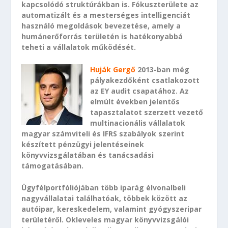
kapcsolódó struktúrákban is. Fókuszterülete az
automatizált és a mesterséges intelligenciát
használó megoldások bevezetése, amely a
humánerőforrás területén is hatékonyabbá
teheti a vállalatok működését.
Huják Gergő
2013-ban még
pályakezdőként csatlakozott
az EY audit csapatához. Az
elmúlt években jelentős
tapasztalatot szerzett vezető
multinacionális vállalatok
magyar számviteli és IFRS szabályok szerint
készített pénzügyi jelentéseinek
könyvvizsgálatában és tanácsadási
támogatásában.
Ügyfélportfóliójában több iparág élvonalbeli
nagyvállalatai találhatóak, többek között az
autóipar, kereskedelem, valamint gyógyszeripar
területéről. Okleveles magyar könyvvizsgálói