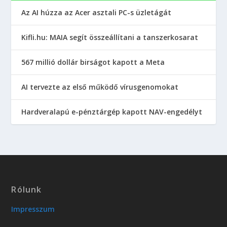
Az AI húzza az Acer asztali PC-s üzletágát
Kifli.hu: MAIA segít összeállítani a tanszerkosarat
567 millió dollár birságot kapott a Meta
AI tervezte az első működő vírusgenomokat
Hardveralapú e-pénztárgép kapott NAV-engedélyt
Rólunk
Impresszum