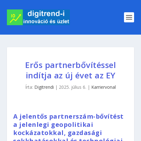
Erős partnerbővítéssel
indítja az új évet az EY
Írta:
Digitrendi
|
2025. július 6.
|
Karriervonal
A jelentős partnerszám-bővítést
a jelenlegi geopolitikai
kockázatokkal, gazdasági
sokkhatásokkal és technológiai