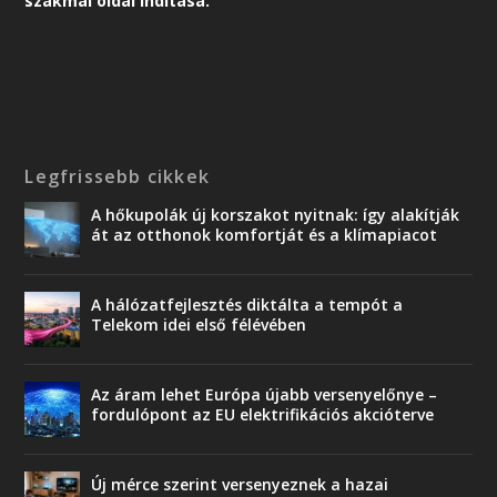
szakmai oldal indítása.
Legfrissebb cikkek
A hőkupolák új korszakot nyitnak: így alakítják
át az otthonok komfortját és a klímapiacot
A hálózatfejlesztés diktálta a tempót a
Telekom idei első félévében
Az áram lehet Európa újabb versenyelőnye –
fordulópont az EU elektrifikációs akcióterve
Új mérce szerint versenyeznek a hazai