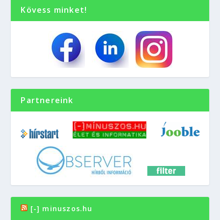
Kövess minket!
Partnereink
[-] minuszos.hu