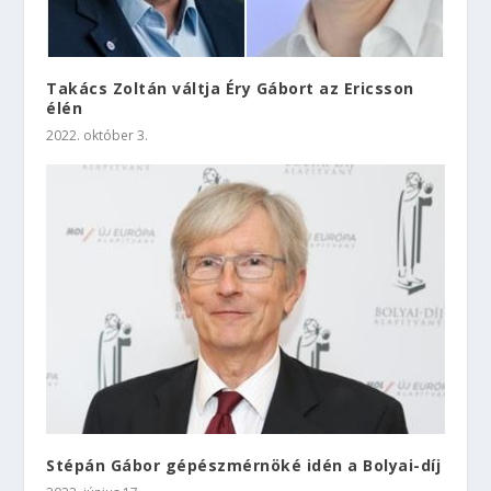
Takács Zoltán váltja Éry Gábort az Ericsson
élén
2022. október 3.
Stépán Gábor gépészmérnöké idén a Bolyai-díj