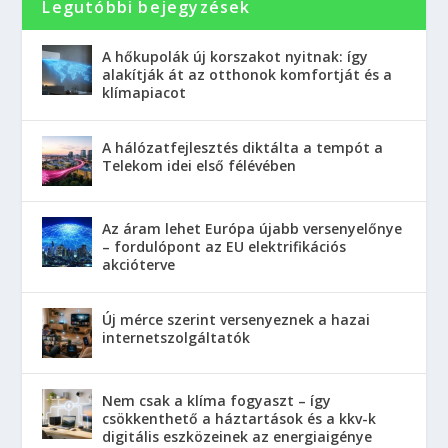
Legutóbbi bejegyzések
A hőkupolák új korszakot nyitnak: így
alakítják át az otthonok komfortját és a
klímapiacot
A hálózatfejlesztés diktálta a tempót a
Telekom idei első félévében
Az áram lehet Európa újabb versenyelőnye
– fordulópont az EU elektrifikációs
akcióterve
Új mérce szerint versenyeznek a hazai
internetszolgáltatók
Nem csak a klíma fogyaszt – így
csökkenthető a háztartások és a kkv-k
digitális eszközeinek az energiaigénye