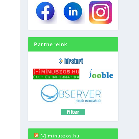
Partnereink
[-] minuszos.hu