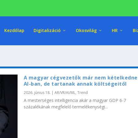
Kezdőlap
Digitalizáció
Okosvilág
HR
Bi
A magyar cégvezetők már nem kételkedne
AI-ban, de tartanak annak költségeitől
2026. június 18.
|
AR/VR/AI/ML
,
Trend
A mesterséges intelligencia akár a magyar GDP 6-7
százalékának megfelelő termelékenységi...