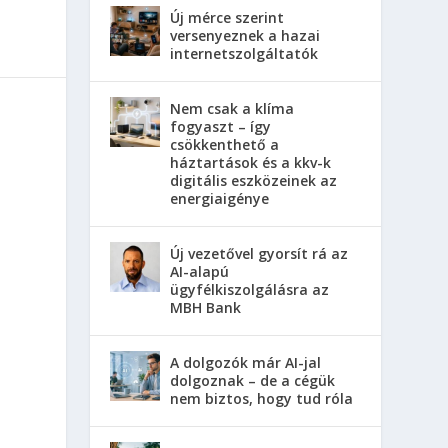
Új mérce szerint
versenyeznek a hazai
internetszolgáltatók
Nem csak a klíma
fogyaszt – így
csökkenthető a
háztartások és a kkv-k
digitális eszközeinek az
energiaigénye
Új vezetővel gyorsít rá az
AI-alapú
ügyfélkiszolgálásra az
MBH Bank
A dolgozók már AI-jal
dolgoznak – de a cégük
nem biztos, hogy tud róla