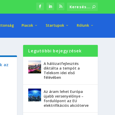
ztonság
Piacok
Startupok
Rólunk
Legutóbbi bejegyzések
A hálózatfejlesztés
k az
diktálta a tempót a
Telekom idei első
félévében
Az áram lehet Európa
újabb versenyelőnye –
fordulópont az EU
elektrifikációs akcióterve