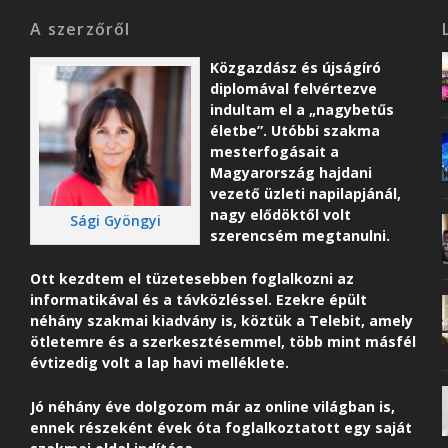
A szerzőről
Közgazdász és újságíró
diplomával felvértezve
indultam el a „nagybetűs
életbe”. Utóbbi szakma
mesterfogásait a
Magyarország hajdani
vezető üzleti napilapjánál,
nagy elődöktől volt
Sági Gyöngyi
szerencsém megtanulni.
Ott kezdtem el tüzetesebben foglalkozni az
informatikával és a távközléssel. Ezekre épült
néhány szakmai kiadvány is, köztük a Telebit, amely
ötletemre és a szerkesztésemmel, több mint másfél
évtizedig volt a lap havi melléklete.
Jó néhány éve dolgozom már az online világban is,
ennek részeként é
vek óta foglalkoztatott egy saját