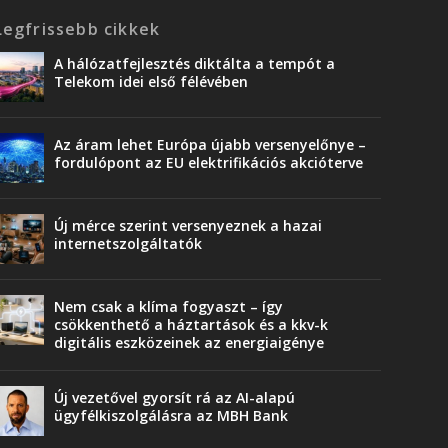
Legfrissebb cikkek
A hálózatfejlesztés diktálta a tempót a
Telekom idei első félévében
Az áram lehet Európa újabb versenyelőnye –
fordulópont az EU elektrifikációs akcióterve
Új mérce szerint versenyeznek a hazai
internetszolgáltatók
Nem csak a klíma fogyaszt – így
csökkenthető a háztartások és a kkv-k
digitális eszközeinek az energiaigénye
Új vezetővel gyorsít rá az AI-alapú
ügyfélkiszolgálásra az MBH Bank