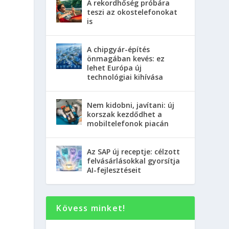
A rekordhőség próbára
teszi az okostelefonokat
is
A chipgyár-építés
önmagában kevés: ez
lehet Európa új
technológiai kihívása
Nem kidobni, javítani: új
korszak kezdődhet a
mobiltelefonok piacán
Az SAP új receptje: célzott
felvásárlásokkal gyorsítja
AI-fejlesztéseit
Kövess minket!