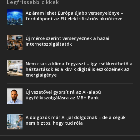
Legfrissebb cikkek
Az áram lehet Európa újabb versenyelőnye –
fordulópont az EU elektrifikációs akcióterve
Új mérce szerint versenyeznek a hazai
internetszolgáltatók
Nem csak a klíma fogyaszt – így csökkenthető a
háztartások és a kkv-k digitális eszközeinek az
energiaigénye
Új vezetővel gyorsít rá az AI-alapú
ügyfélkiszolgálásra az MBH Bank
A dolgozók már AI-jal dolgoznak – de a cégük
nem biztos, hogy tud róla