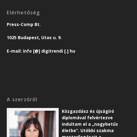
Elérhetőség
Press-Comp Bt.
1025 Budapest, Utas u. 9.
E-mail: info [@] digitrendi [.] hu
A szerzőről
Közgazdász és újságíró
diplomával felvértezve
indultam el a „nagybetűs
életbe”. Utóbbi szakma
mesterfogásait a