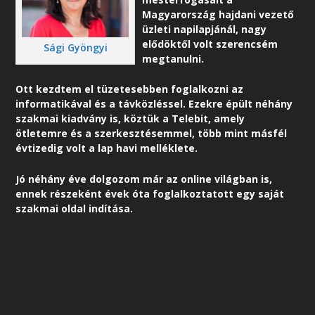
Magyarország hajdani vezető
üzleti napilapjánál, nagy
elődöktől volt szerencsém
Sági Gyöngyi
megtanulni.
Ott kezdtem el tüzetesebben foglalkozni az
informatikával és a távközléssel. Ezekre épült néhány
szakmai kiadvány is, köztük a Telebit, amely
ötletemre és a szerkesztésemmel, több mint másfél
évtizedig volt a lap havi melléklete.
Jó néhány éve dolgozom már az online világban is,
ennek részeként é
vek óta foglalkoztatott egy saját
szakmai oldal indítása.