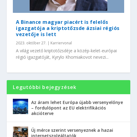
A Binance magyar piacért is felelős
igazgatója a kriptotőzsde ázsiai régiós
vezetője is lett
2023. október 27.
|
Karriervonal
A világ vezető kriptotőzsdéje a közép-kelet-európai
régió igazgatóját, Kyrylo Khomiakovot nevezi...
Legutóbbi bejegyzések
Az áram lehet Európa újabb versenyelőnye
– fordulópont az EU elektrifikációs
akcióterve
Új mérce szerint versenyeznek a hazai
internetszolgáltatók