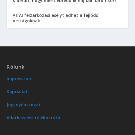
Kiderült, hogy miért ébredünk hajnali háromkor?
Az AI felzárkózási esélyt adhat a fejlődő
országoknak
Rólunk
Impresszum
Kapcsolat
Jogi nyilatkozat
Adatkezelési tájékoztató