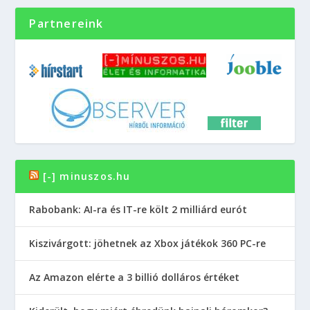
Partnereink
[-] minuszos.hu
Rabobank: AI-ra és IT-re költ 2 milliárd eurót
Kiszivárgott: jöhetnek az Xbox játékok 360 PC-re
Az Amazon elérte a 3 billió dolláros értéket