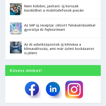
Nem kidobni, javítani: új korszak
kezdődhet a mobiltelefonok piacán
Az SAP új receptje: célzott felvásárlásokkal
gyorsítja AI-fejlesztéseit
Az AI-adatközpontok új kihívása a
klímaváltozás, ami már üzleti kockázatot
is jelent
Kövess minket!