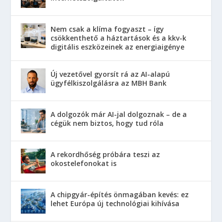
Nem csak a klíma fogyaszt – így
csökkenthető a háztartások és a kkv-k
digitális eszközeinek az energiaigénye
Új vezetővel gyorsít rá az AI-alapú
ügyfélkiszolgálásra az MBH Bank
A dolgozók már AI-jal dolgoznak – de a
cégük nem biztos, hogy tud róla
A rekordhőség próbára teszi az
okostelefonokat is
A chipgyár-építés önmagában kevés: ez
lehet Európa új technológiai kihívása