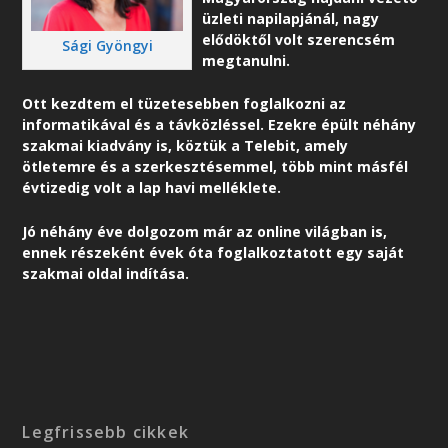
üzleti napilapjánál, nagy
elődöktől volt szerencsém
Sági Gyöngyi
megtanulni.
Ott kezdtem el tüzetesebben foglalkozni az
informatikával és a távközléssel. Ezekre épült néhány
szakmai kiadvány is, köztük a Telebit, amely
ötletemre és a szerkesztésemmel, több mint másfél
évtizedig volt a lap havi melléklete.
Jó néhány éve dolgozom már az online világban is,
ennek részeként é
vek óta foglalkoztatott egy saját
szakmai oldal indítása.
Legfrissebb cikkek