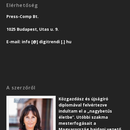
Elérhetőség
Press-Comp Bt.
1025 Budapest, Utas u. 9.
E-mail: info [@] digitrendi [.] hu
A szerzőről
Közgazdász és újságíró
diplomával felvértezve
indultam el a „nagybetűs
életbe”. Utóbbi szakma
mesterfogásait a
Magyarország hajdani vezető