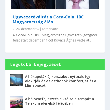
Ügyvezetőváltás a Coca-Cola HBC
Magyarország élén
2024. december 9.
|
Karriervonal
A Coca-Cola HBC Magyarország ügyvezető igazgatói
feladatait december 1-től Kovács Ágnes vette át....
Legutóbbi bejegyzések
A hőkupolák új korszakot nyitnak: így
alakítják át az otthonok komfortját és a
klímapiacot
A hálózatfejlesztés diktálta a tempót a
Telekom idei első félévében