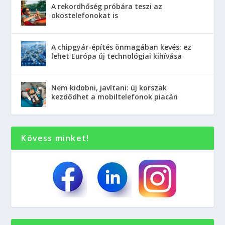
A rekordhőség próbára teszi az
okostelefonokat is
A chipgyár-építés önmagában kevés: ez
lehet Európa új technológiai kihívása
Nem kidobni, javítani: új korszak
kezdődhet a mobiltelefonok piacán
Kövess minket!