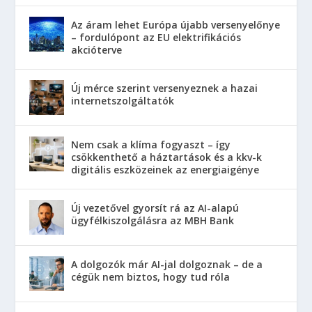
Az áram lehet Európa újabb versenyelőnye
– fordulópont az EU elektrifikációs
akcióterve
Új mérce szerint versenyeznek a hazai
internetszolgáltatók
Nem csak a klíma fogyaszt – így
csökkenthető a háztartások és a kkv-k
digitális eszközeinek az energiaigénye
Új vezetővel gyorsít rá az AI-alapú
ügyfélkiszolgálásra az MBH Bank
A dolgozók már AI-jal dolgoznak – de a
cégük nem biztos, hogy tud róla