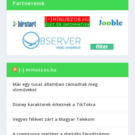
Partnereink
[-] minuszos.hu
Már egy tucat államban támadtak meg
vízműveket
Disney karakterek érkeznek a TikTokra
Vegyes félévet zárt a Magyar Telekom
A szemtorna segíthet a digitális fáradtságon