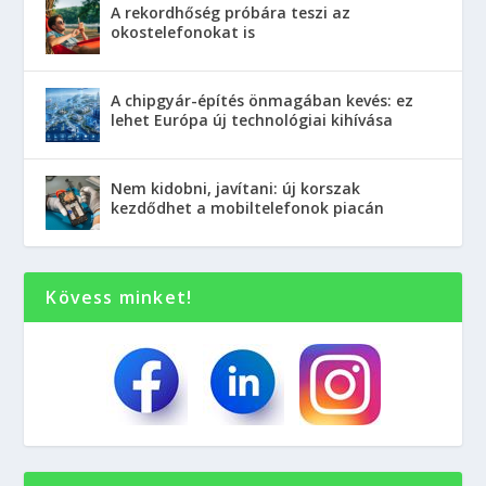
A rekordhőség próbára teszi az
okostelefonokat is
A chipgyár-építés önmagában kevés: ez
lehet Európa új technológiai kihívása
Nem kidobni, javítani: új korszak
kezdődhet a mobiltelefonok piacán
Kövess minket!