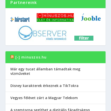
Partnereink
[-] minuszos.hu
Már egy tucat államban támadtak meg
vízműveket
Disney karakterek érkeznek a TikTokra
Vegyes félévet zárt a Magyar Telekom
A szemtorna segíthet a digitális fáradtságon