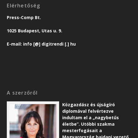
Elérhetőség
Press-Comp Bt.
1025 Budapest, Utas u. 9.
E-mail: info [@] digitrendi [.] hu
A szerzőről
Közgazdász és újságíró
diplomával felvértezve
indultam el a „nagybetűs
életbe”. Utóbbi szakma
mesterfogásait a
Magyarország hajdani vezető