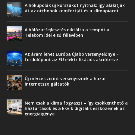
A hőkupolák új korszakot nyitnak: így alakítják
át az otthonok komfortját és a klímapiacot
A hálózatfejlesztés diktálta a tempót a
Telekom idei első félévében
Az áram lehet Európa újabb versenyelőnye –
fordulópont az EU elektrifikációs akcióterve
Új mérce szerint versenyeznek a hazai
internetszolgáltatók
Nem csak a klíma fogyaszt – így csökkenthető a
háztartások és a kkv-k digitális eszközeinek az
energiaigénye