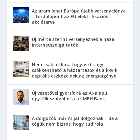
Az áram lehet Európa újabb versenyelőnye
– fordulópont az EU elektrifikációs
akcióterve
Új mérce szerint versenyeznek a hazai
internetszolgáltatók
Nem csak a klíma fogyaszt – így
csökkenthető a háztartások és a kkv-k
digitális eszközeinek az energiaigénye
Új vezetővel gyorsít rá az AI-alapú
ügyfélkiszolgálásra az MBH Bank
A dolgozók már AI-jal dolgoznak – de a
cégük nem biztos, hogy tud róla