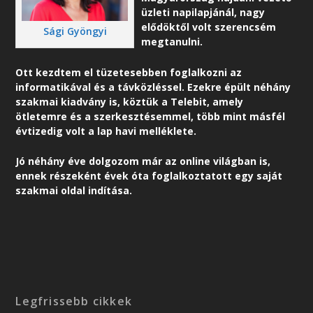
üzleti napilapjánál, nagy
elődöktől volt szerencsém
Sági Gyöngyi
megtanulni.
Ott kezdtem el tüzetesebben foglalkozni az
informatikával és a távközléssel. Ezekre épült néhány
szakmai kiadvány is, köztük a Telebit, amely
ötletemre és a szerkesztésemmel, több mint másfél
évtizedig volt a lap havi melléklete.
Jó néhány éve dolgozom már az online világban is,
ennek részeként é
vek óta foglalkoztatott egy saját
szakmai oldal indítása.
Legfrissebb cikkek