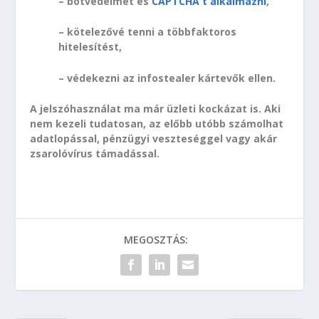
– botvédelmet és
CAPTCHA t alkalmazni
,
– kötelezővé tenni a többfaktoros
hitelesítést,
– védekezni az infostealer kártevők ellen.
A jelszóhasználat ma már üzleti kockázat is. Aki
nem kezeli tudatosan, az előbb utóbb számolhat
adatlopással, pénzügyi veszteséggel vagy akár
zsarolóvírus támadással.
MEGOSZTÁS: