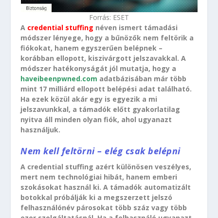
Forrás: ESET
A
credential stuffing
néven ismert támadási
módszer lényege, hogy a bűnözők nem feltörik a
fiókokat, hanem egyszerűen belépnek –
korábban ellopott, kiszivárgott jelszavakkal. A
módszer hatékonyságát jól mutatja, hogy a
haveibeenpwned.com
adatbázisában már több
mint 17 milliárd ellopott belépési adat található.
Ha ezek közül akár egy is egyezik a mi
jelszavunkkal, a támadók előtt gyakorlatilag
nyitva áll minden olyan fiók, ahol ugyanazt
használjuk.
Nem kell feltörni – elég csak belépni
A credential stuffing azért különösen veszélyes,
mert nem technológiai hibát, hanem emberi
szokásokat használ ki. A támadók automatizált
botokkal próbálják ki a megszerzett jelszó
felhasználónév párosokat több száz vagy több
ezer szolgáltatásnál. Ha a felhasználó ugyanazt