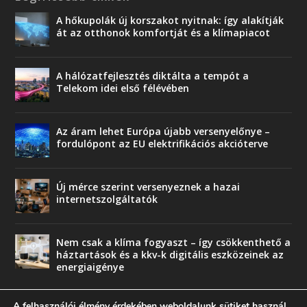
A hőkupolák új korszakot nyitnak: így alakítják
át az otthonok komfortját és a klímapiacot
A hálózatfejlesztés diktálta a tempót a
Telekom idei első félévében
Az áram lehet Európa újabb versenyelőnye –
fordulópont az EU elektrifikációs akcióterve
Új mérce szerint versenyeznek a hazai
internetszolgáltatók
Nem csak a klíma fogyaszt – így csökkenthető a
háztartások és a kkv-k digitális eszközeinek az
energiaigénye
A felhasználói élmény érdekében weboldalunk sütiket használ.