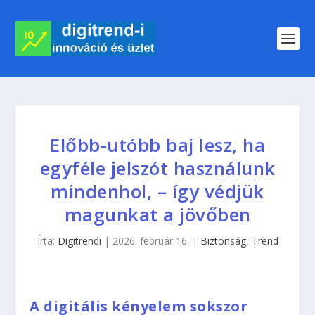
Előbb-utóbb baj lesz, ha
egyféle jelszót használunk
mindenhol, – így védjük
magunkat a jövőben
Írta:
Digitrendi
|
2026. február 16.
|
Biztonság
,
Trend
A digitális kényelem sokszor