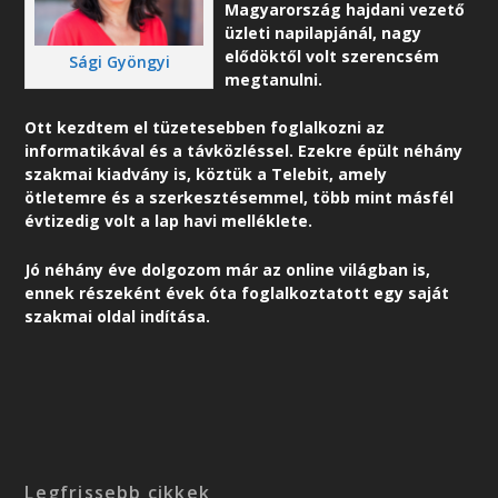
Magyarország hajdani vezető
üzleti napilapjánál, nagy
elődöktől volt szerencsém
Sági Gyöngyi
megtanulni.
Ott kezdtem el tüzetesebben foglalkozni az
informatikával és a távközléssel. Ezekre épült néhány
szakmai kiadvány is, köztük a Telebit, amely
ötletemre és a szerkesztésemmel, több mint másfél
évtizedig volt a lap havi melléklete.
Jó néhány éve dolgozom már az online világban is,
ennek részeként é
vek óta foglalkoztatott egy saját
szakmai oldal indítása.
Legfrissebb cikkek