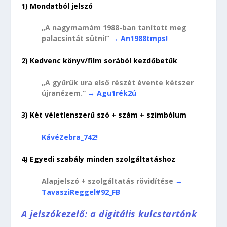
1) Mondatból jelszó
„A nagymamám 1988-ban tanított meg
palacsintát sütni!”
→ An1988tmps!
2) Kedvenc könyv/film sorából kezdőbetűk
„A gyűrűk ura első részét évente kétszer
újranézem.”
→ Agu1rék2ú
3) Két véletlenszerű szó + szám + szimbólum
KávéZebra_742!
4) Egyedi szabály minden szolgáltatáshoz
Alapjelszó + szolgáltatás rövidítése
→
TavasziReggel#92_FB
A jelszókezelő: a digitális kulcstartónk