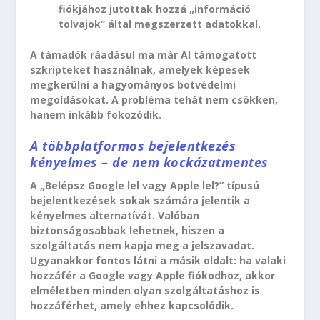
fiókjához jutottak hozzá „információ
tolvajok” által megszerzett adatokkal.
A támadók ráadásul ma már AI támogatott
szkripteket használnak, amelyek képesek
megkerülni a hagyományos botvédelmi
megoldásokat. A probléma tehát nem csökken,
hanem inkább fokozódik.
A többplatformos bejelentkezés
kényelmes – de nem kockázatmentes
A „Belépsz Google lel vagy Apple lel?” típusú
bejelentkezések sokak számára jelentik a
kényelmes alternatívát. Valóban
biztonságosabbak lehetnek, hiszen a
szolgáltatás nem kapja meg a jelszavadat.
Ugyanakkor fontos látni a másik oldalt: ha valaki
hozzáfér a Google vagy Apple fiókodhoz, akkor
elméletben minden olyan szolgáltatáshoz is
hozzáférhet, amely ehhez kapcsolódik.