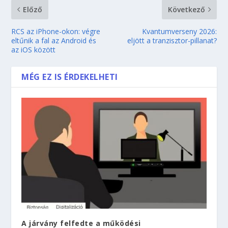
Előző
Következő
RCS az iPhone-okon: végre
Kvantumverseny 2026:
eltűnik a fal az Android és
eljött a tranzisztor-pillanat?
az iOS között
MÉG EZ IS ÉRDEKELHETI
A járvány felfedte a működési