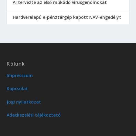
AI tervezte az első működő vírusgenomokat
Hardveralapú e-pénztárgép kapott NAV-engedélyt
Rólunk
Impresszum
Kapcsolat
Jogi nyilatkozat
Adatkezelési tájékoztató