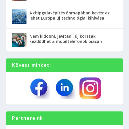
A chipgyár-építés önmagában kevés: ez
lehet Európa új technológiai kihívása
Nem kidobni, javítani: új korszak
kezdődhet a mobiltelefonok piacán
Kövess minket!
Partnereink