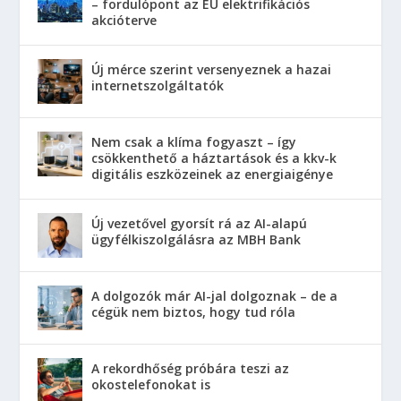
– fordulópont az EU elektrifikációs
akcióterve
Új mérce szerint versenyeznek a hazai
internetszolgáltatók
Nem csak a klíma fogyaszt – így
csökkenthető a háztartások és a kkv-k
digitális eszközeinek az energiaigénye
Új vezetővel gyorsít rá az AI-alapú
ügyfélkiszolgálásra az MBH Bank
A dolgozók már AI-jal dolgoznak – de a
cégük nem biztos, hogy tud róla
A rekordhőség próbára teszi az
okostelefonokat is