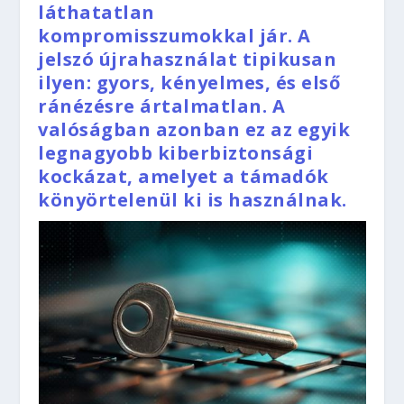
láthatatlan
kompromisszumokkal jár. A
jelszó újrahasználat tipikusan
ilyen: gyors, kényelmes, és első
ránézésre ártalmatlan. A
valóságban azonban ez az egyik
legnagyobb kiberbiztonsági
kockázat, amelyet a támadók
könyörtelenül ki is használnak.