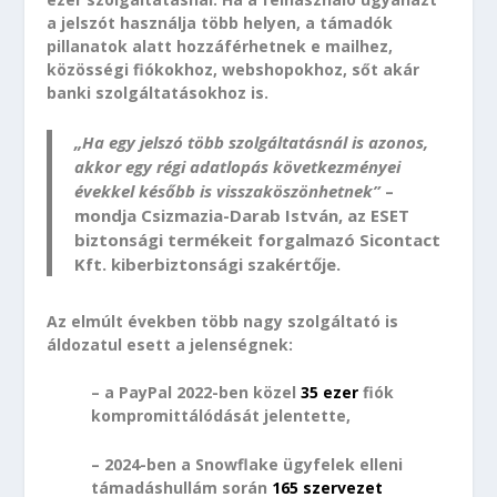
a jelszót használja több helyen, a támadók
pillanatok alatt hozzáférhetnek e mailhez,
közösségi fiókokhoz, webshopokhoz, sőt akár
banki szolgáltatásokhoz is.
„Ha egy jelszó több szolgáltatásnál is azonos,
akkor egy régi adatlopás következményei
évekkel később is visszaköszönhetnek”
–
mondja Csizmazia-Darab István, az ESET
biztonsági termékeit forgalmazó Sicontact
Kft. kiberbiztonsági szakértője.
Az elmúlt években több nagy szolgáltató is
áldozatul esett a jelenségnek:
– a PayPal 2022-ben közel
35 ezer
fiók
kompromittálódását jelentette,
– 2024-ben a Snowflake ügyfelek elleni
támadáshullám során
165 szervezet