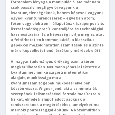
forradalom lényege a manipuláció. Ma már nem
csak passzív megfigyelői vagyunk a
kvantumjelenségeknek, hanem képesek vagyunk
egyedi kvantumrendszerek – egyetlen atom,
foton vagy elektron – állapotának (szuperpozíció,
összefonódás) precíz kontrolljára és technológiai
hasznosítására. Ez a képesség nyitja meg az utat
a feltörhetetlen kommunikáció, a klasszikus
gépekkel megoldhatatlan számítások és a szinte
már elképzelhetetlenül érzékeny mérések előtt.
A magyar tudományos örökség ezen a téren
megkerülhetetlen. Neumann János lefektette a
kvantummechanika szigorú matematikai
alapjait, munkássága ma a
kvantumszámítógépek működési elveiben
köszön vissza. Wigner Jenő, aki a szimmetriák
szerepének felismerésével forradalmasította a
fizikát, elméleti alapot adott azoknak a
rendszereknek a megértéséhez, amelyeket ma
mérnöki pontossággal építünk. A közelmúltban