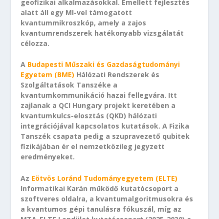
geofizikai alkalmazásokkal. Emellett fejlesztés
alatt áll egy MI-vel támogatott
kvantummikroszkóp, amely a zajos
kvantumrendszerek hatékonyabb vizsgálatát
célozza.
A
Budapesti Műszaki és Gazdaságtudományi
Egyetem (BME)
Hálózati Rendszerek és
Szolgáltatások Tanszéke a
kvantumkommunikáció hazai fellegvára. Itt
zajlanak a QCI Hungary projekt keretében a
kvantumkulcs-elosztás (QKD) hálózati
integrációjával kapcsolatos kutatások. A Fizika
Tanszék csapata pedig a szupravezető qubitek
fizikájában ér el nemzetközileg jegyzett
eredményeket.
Az
Eötvös Loránd Tudományegyetem (ELTE)
Informatikai Karán működő kutatócsoport a
szoftveres oldalra, a kvantumalgoritmusokra és
a kvantumos gépi tanulásra fókuszál, míg az