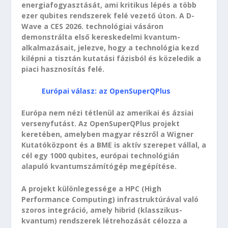
energiafogyasztását, ami kritikus lépés a több
ezer qubites rendszerek felé vezető úton. A D-
Wave a CES 2026. technológiai vásáron
demonstrálta első kereskedelmi kvantum-
alkalmazásait, jelezve, hogy a technológia kezd
kilépni a tisztán kutatási fázisból és közeledik a
piaci hasznosítás felé.
Európai válasz: az OpenSuperQPlus
Európa nem nézi tétlenül az amerikai és ázsiai
versenyfutást. Az OpenSuperQPlus projekt
keretében, amelyben magyar részről a Wigner
Kutatóközpont és a BME is aktív szerepet vállal, a
cél egy 1000 qubites, európai technológián
alapuló kvantumszámítógép megépítése.
A projekt különlegessége a HPC (High
Performance Computing) infrastruktúrával való
szoros integráció, amely hibrid (klasszikus-
kvantum) rendszerek létrehozását célozza a