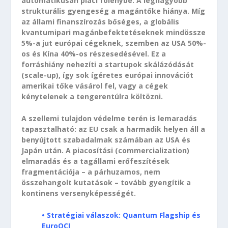
automatikusan piaci fölénybe. A legnagyobb
strukturális gyengeség a magántőke hiánya. Míg
az állami finanszírozás bőséges, a globális
kvantumipari magánbefektetéseknek mindössze
5%-a jut európai cégeknek, szemben az USA 50%-
os és Kína 40%-os részesedésével. Ez a
forráshiány nehezíti a startupok skálázódását
(scale-up), így sok ígéretes európai innovációt
amerikai tőke vásárol fel, vagy a cégek
kénytelenek a tengerentúlra költözni.
A szellemi tulajdon védelme terén is lemaradás
tapasztalható: az EU csak a harmadik helyen áll a
benyújtott szabadalmak számában az USA és
Japán után. A piacosítási (commercialization)
elmaradás és a tagállami erőfeszítések
fragmentációja – a párhuzamos, nem
összehangolt kutatások – tovább gyengítik a
kontinens versenyképességét.
• Stratégiai válaszok: Quantum Flagship és
EuroQCI