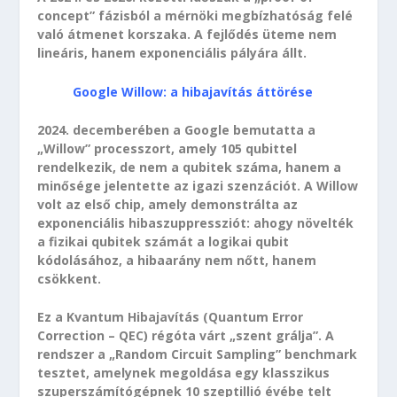
concept” fázisból a mérnöki megbízhatóság felé
való átmenet korszaka. A fejlődés üteme nem
lineáris, hanem exponenciális pályára állt.
Google Willow: a hibajavítás áttörése
2024. decemberében a Google bemutatta a
„Willow” processzort, amely 105 qubittel
rendelkezik, de nem a qubitek száma, hanem a
minősége jelentette az igazi szenzációt. A Willow
volt az első chip, amely demonstrálta az
exponenciális hibaszuppressziót: ahogy növelték
a fizikai qubitek számát a logikai qubit
kódolásához, a hibaarány nem nőtt, hanem
csökkent.
Ez a Kvantum Hibajavítás (Quantum Error
Correction – QEC) régóta várt „szent grálja”. A
rendszer a „Random Circuit Sampling” benchmark
tesztet, amelynek megoldása egy klasszikus
szuperszámítógépnek 10 szeptillió évébe telt