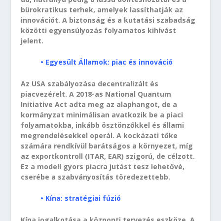
bürokratikus terhek, amelyek lassíthatják az
innovációt. A biztonság és a kutatási szabadság
közötti egyensúlyozás folyamatos kihívást
jelent.
• Egyesült Államok: piac és innováció
Az USA szabályozása decentralizált és
piacvezérelt. A 2018-as National Quantum
Initiative Act adta meg az alaphangot, de a
kormányzat minimálisan avatkozik be a piaci
folyamatokba, inkább ösztönzőkkel és állami
megrendelésekkel operál. A kockázati tőke
számára rendkívül barátságos a környezet, míg
az exportkontroll (ITAR, EAR) szigorú, de célzott.
Ez a modell gyors piacra jutást tesz lehetővé,
cserébe a szabványosítás töredezettebb.
• Kína: stratégiai fúzió
Kína jogalkotása a központi tervezés eszköze. A