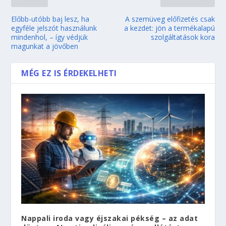
Előbb-utóbb baj lesz, ha
A szemüveg előfizetés csak
egyféle jelszót használunk
a kezdet: jön a termékalapú
mindenhol, – így védjük
szolgáltatások kora
magunkat a jövőben
MÉG EZ IS ÉRDEKELHETI
Nappali iroda vagy éjszakai pékség – az adat