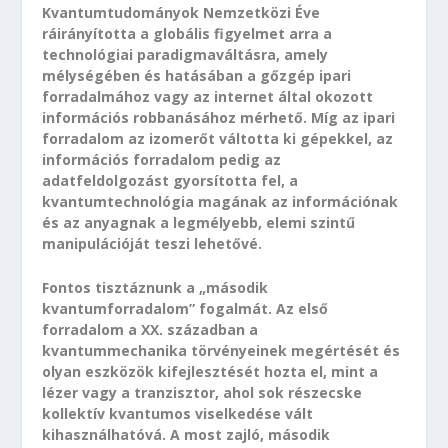
Kvantumtudományok Nemzetközi Éve
ráirányította a globális figyelmet arra a
technológiai paradigmaváltásra, amely
mélységében és hatásában a gőzgép ipari
forradalmához vagy az internet által okozott
információs robbanásához mérhető. Míg az ipari
forradalom az izomerőt váltotta ki gépekkel, az
információs forradalom pedig az
adatfeldolgozást gyorsította fel, a
kvantumtechnológia magának az információnak
és az anyagnak a legmélyebb, elemi szintű
manipulációját teszi lehetővé.
Fontos tisztáznunk a „második
kvantumforradalom” fogalmát. Az első
forradalom a XX. században a
kvantummechanika törvényeinek megértését és
olyan eszközök kifejlesztését hozta el, mint a
lézer vagy a tranzisztor, ahol sok részecske
kollektív kvantumos viselkedése vált
kihasználhatóvá. A most zajló, második