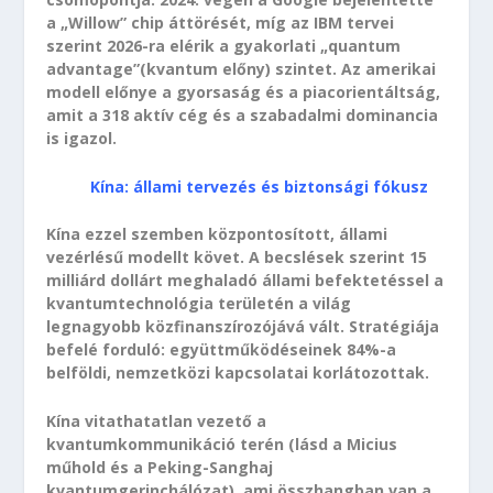
a „Willow” chip áttörését, míg az IBM tervei
szerint 2026-ra elérik a gyakorlati „quantum
advantage”(kvantum előny) szintet. Az amerikai
modell előnye a gyorsaság és a piacorientáltság,
amit a 318 aktív cég és a szabadalmi dominancia
is igazol.
Kína: állami tervezés és biztonsági fókusz
Kína ezzel szemben központosított, állami
vezérlésű modellt követ. A becslések szerint 15
milliárd dollárt meghaladó állami befektetéssel a
kvantumtechnológia területén a világ
legnagyobb közfinanszírozójává vált. Stratégiája
befelé forduló: együttműködéseinek 84%-a
belföldi, nemzetközi kapcsolatai korlátozottak.
Kína vitathatatlan vezető a
kvantumkommunikáció terén (lásd a Micius
műhold és a Peking-Sanghaj
kvantumgerinchálózat), ami összhangban van a