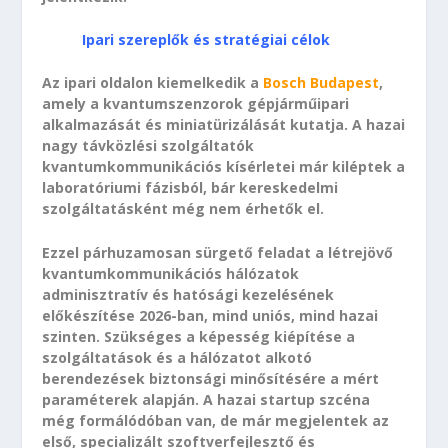
Ipari szereplők és stratégiai célok
Az ipari oldalon kiemelkedik a
Bosch Budapest
,
amely a kvantumszenzorok gépjárműipari
alkalmazását és miniatürizálását kutatja. A hazai
nagy távközlési szolgáltatók
kvantumkommunikációs kísérletei már kiléptek a
laboratóriumi fázisból, bár kereskedelmi
szolgáltatásként még nem érhetők el.
Ezzel párhuzamosan sürgető feladat a létrejövő
kvantumkommunikációs hálózatok
adminisztratív és hatósági kezelésének
előkészítése 2026-ban, mind uniós, mind hazai
szinten. Szükséges a képesség kiépítése a
szolgáltatások és a hálózatot alkotó
berendezések biztonsági minősítésére a mért
paraméterek alapján. A hazai startup szcéna
még formálódóban van, de már megjelentek az
első, specializált szoftverfejlesztő és