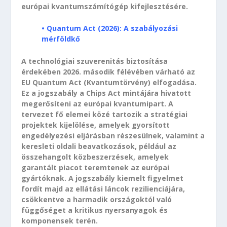
európai kvantumszámítógép kifejlesztésére.
• Quantum Act (2026): A szabályozási
mérföldkő
A technológiai szuverenitás biztosítása
érdekében 2026. második félévében várható az
EU Quantum Act (Kvantumtörvény) elfogadása.
Ez a jogszabály a Chips Act mintájára hivatott
megerősíteni az európai kvantumipart. A
tervezet fő elemei közé tartozik a stratégiai
projektek kijelölése, amelyek gyorsított
engedélyezési eljárásban részesülnek, valamint a
keresleti oldali beavatkozások, például az
összehangolt közbeszerzések, amelyek
garantált piacot teremtenek az európai
gyártóknak. A jogszabály kiemelt figyelmet
fordít majd az ellátási láncok rezilienciájára,
csökkentve a harmadik országoktól való
függőséget a kritikus nyersanyagok és
komponensek terén.