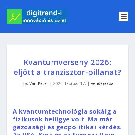
Kvantumverseny 2026:
eljött a tranzisztor-pillanat?
Írta:
Vári Péter
|
2026. február 17.
|
Vendégoldal
A kvantumtechnológia sokáig a
fizikusok belügye volt. Ma már
gazdasági és geopolitikai kérdés.
Az USA, Kína és az Európai Unió