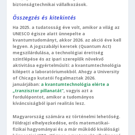
biztonságtechnikai vállalkozások.
Összegzés és kitekintés
Ha 2025. a tudatosság éve volt, amikor a világ az
UNESCO égisze alatt ünnepelte a
kvantumtudományt, akkor 2026. az akció éve kell
legyen. A jogszabályi keretek (Quantum Act)
megszilárdulása, a technológiai érettség
szintlépése és az ipari szereplők növekvő
aktivitása egyértelműsíti: a kvantumtechnológia
kilépett a laboratóriumokból. Ahogy a University
of Chicago kutatói fogalmaztak 2026.
januárjában:
a kvantumtechnológia elérte a
„tranzisztor pillanatát”
, vagyis azt a
fordulópontot, amikor a tudományos
kíváncsiságból ipari realitás lesz.
Magyarország számára ez történelmi lehetőség.
Földrajzi elhelyezkedése, erős matematikai-
fizikai hagyományai és a már működő kiválósági