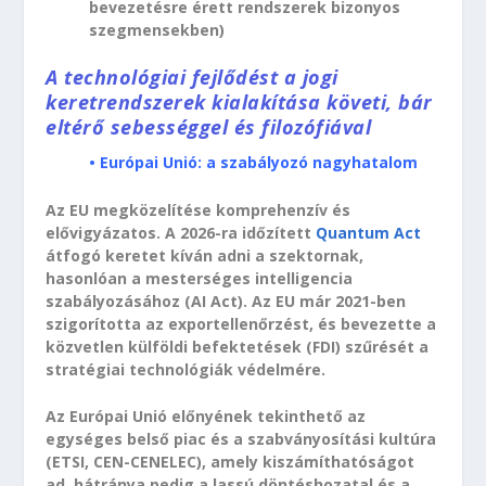
bevezetésre érett rendszerek bizonyos
szegmensekben)
A technológiai fejlődést a jogi
keretrendszerek kialakítása követi, bár
eltérő sebességgel és filozófiával
• Európai Unió: a szabályozó nagyhatalom
Az EU megközelítése komprehenzív és
elővigyázatos. A 2026-ra időzített
Quantum Act
átfogó keretet kíván adni a szektornak,
hasonlóan a mesterséges intelligencia
szabályozásához (AI Act). Az EU már 2021-ben
szigorította az exportellenőrzést, és bevezette a
közvetlen külföldi befektetések (FDI) szűrését a
stratégiai technológiák védelmére.
Az Európai Unió előnyének tekinthető az
egységes belső piac és a szabványosítási kultúra
(ETSI, CEN-CENELEC), amely kiszámíthatóságot
ad, hátránya pedig a lassú döntéshozatal és a