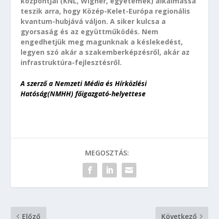
központjai (KNL, Wigner, egyetemek) alkalmassá
teszik arra, hogy Közép-Kelet-Európa regionális
kvantum-hubjává váljon. A siker kulcsa a
gyorsaság és az együttműködés. Nem
engedhetjük meg magunknak a késlekedést,
legyen szó akár a szakemberképzésről, akár az
infrastruktúra-fejlesztésről.
A szerző a Nemzeti Média és Hírközlési
Hatóság(NMHH) főigazgató-helyettese
MEGOSZTÁS:
Előző
Következő