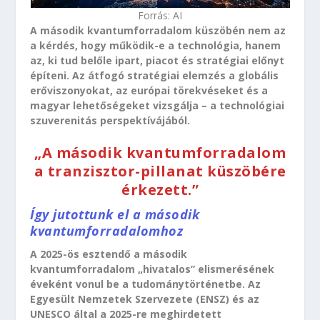
Forrás: AI
A második kvantumforradalom küszöbén nem az
a kérdés, hogy működik-e a technológia, hanem
az, ki tud belőle ipart, piacot és stratégiai előnyt
építeni. Az átfogó stratégiai elemzés a globális
erőviszonyokat, az európai törekvéseket és a
magyar lehetőségeket vizsgálja – a technológiai
szuverenitás perspektívájából.
„A második kvantumforradalom
a tranzisztor-pillanat küszöbére
érkezett.”
Így jutottunk el a második
kvantumforradalomhoz
A 2025-ös esztendő a második
kvantumforradalom „hivatalos” elismerésének
éveként vonul be a tudománytörténetbe. Az
Egyesült Nemzetek Szervezete (ENSZ) és az
UNESCO által a 2025-re meghirdetett