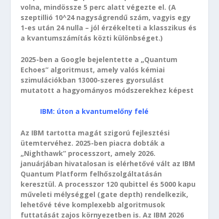
volna, mindössze 5 perc alatt végezte el. (A
szeptillió 10^24 nagyságrendű szám, vagyis egy
1-es után 24 nulla – jól érzékelteti a klasszikus és
a kvantumszámítás közti különbséget.)
2025-ben a Google bejelentette a „Quantum
Echoes” algoritmust, amely valós kémiai
szimulációkban 13000-szeres gyorsulást
mutatott a hagyományos módszerekhez képest
IBM: úton a kvantumelőny felé
Az IBM tartotta magát szigorú fejlesztési
ütemtervéhez. 2025-ben piacra dobták a
„Nighthawk” processzort, amely 2026.
januárjában hivatalosan is elérhetővé vált az IBM
Quantum Platform felhőszolgáltatásán
keresztül. A processzor 120 qubittel és 5000 kapu
műveleti mélységgel (gate depth) rendelkezik,
lehetővé téve komplexebb algoritmusok
futtatását zajos környezetben is. Az IBM 2026