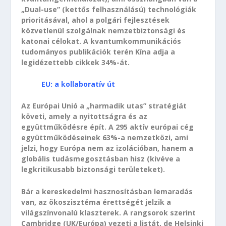
„Dual-use” (kettős felhasználású) technológiák
prioritásával, ahol a polgári fejlesztések
közvetlenül szolgálnak nemzetbiztonsági és
katonai célokat. A kvantumkommunikációs
tudományos publikációk terén Kína adja a
legidézettebb cikkek 34%-át.
EU: a kollaboratív út
Az Európai Unió a „harmadik utas” stratégiát
követi, amely a nyitottságra és az
együttműködésre épít. A 295 aktív európai cég
együttműködéseinek 63%-a nemzetközi, ami
jelzi, hogy Európa nem az izolációban, hanem a
globális tudásmegosztásban hisz (kivéve a
legkritikusabb biztonsági területeket).
Bár a kereskedelmi hasznosításban lemaradás
van, az ökoszisztéma érettségét jelzik a
világszínvonalú klaszterek. A rangsorok szerint
Cambridge (UK/Európa) vezeti a listát, de Helsinki