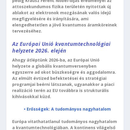
pedig Krausz Ferenc Nobel-díjas eredményei az
attoszekundumos fizika területén nyitottak új
ablakot az elektronok mozgásának valós idejű
megfigyelésére és irányítására, ami
elengedhetetlen a jövő kvantumos áramköreinek
tervezéséhez.
Az Európai Unió kvantumtechnológiai
helyzete 2026. elején
Ahogy átléptünk 2026-ba, az Európai Unió
helyzete a globális kvantumversenyben
egyszerre ad okot büszkeségre és aggodalomra.
Az elmúlt évtized befektetései és stratégiai
programjai beérni látszanak, ugyanakkor a piaci
realizáció terén az EU továbbra is strukturális
kihívásokkal küzd.
• Erősségek: A tudományos nagyhatalom
Európa vitathatatlanul tudományos nagyhatalom
a kvantumtechnológiában. A kontinens világelső