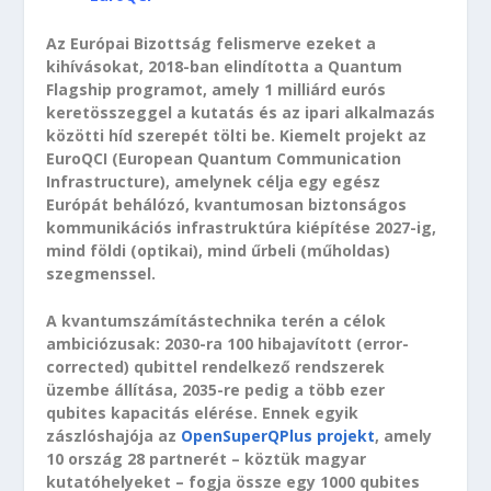
Az Európai Bizottság felismerve ezeket a
kihívásokat, 2018-ban elindította a Quantum
Flagship programot, amely 1 milliárd eurós
keretösszeggel a kutatás és az ipari alkalmazás
közötti híd szerepét tölti be. Kiemelt projekt az
EuroQCI (European Quantum Communication
Infrastructure), amelynek célja egy egész
Európát behálózó, kvantumosan biztonságos
kommunikációs infrastruktúra kiépítése 2027-ig,
mind földi (optikai), mind űrbeli (műholdas)
szegmenssel.
A kvantumszámítástechnika terén a célok
ambiciózusak: 2030-ra 100 hibajavított (error-
corrected) qubittel rendelkező rendszerek
üzembe állítása, 2035-re pedig a több ezer
qubites kapacitás elérése. Ennek egyik
zászlóshajója az
OpenSuperQPlus projekt
, amely
10 ország 28 partnerét – köztük magyar
kutatóhelyeket – fogja össze egy 1000 qubites