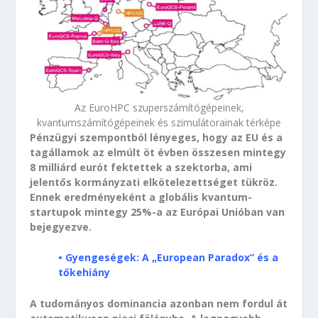
Az EuroHPC szuperszámítógépeinek,
kvantumszámítógépeinek és szimulátorainak térképe
Pénzügyi szempontból lényeges, hogy az EU és a
tagállamok az elmúlt öt évben összesen mintegy
8 milliárd eurót fektettek a szektorba, ami
jelentős kormányzati elkötelezettséget tükröz.
Ennek eredményeként a globális kvantum-
startupok mintegy 25%-a az Európai Unióban van
bejegyezve.
• Gyengeségek: A „European Paradox” és a
tőkehiány
A tudományos dominancia azonban nem fordul át