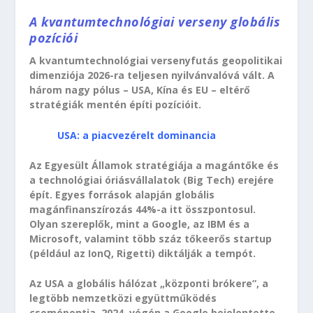
A kvantumtechnológiai verseny globális
pozíciói
A kvantumtechnológiai versenyfutás geopolitikai
dimenziója 2026-ra teljesen nyilvánvalóvá vált. A
három nagy pólus – USA, Kína és EU – eltérő
stratégiák mentén építi pozícióit.
USA: a piacvezérelt dominancia
Az Egyesült Államok stratégiája a magántőke és
a technológiai óriásvállalatok (Big Tech) erejére
épít. Egyes források alapján globális
magánfinanszírozás 44%-a itt összpontosul.
Olyan szereplők, mint a Google, az IBM és a
Microsoft, valamint több száz tőkeerős startup
(például az IonQ, Rigetti) diktálják a tempót.
Az USA a globális hálózat „központi brókere”, a
legtöbb nemzetközi együttműködés
csomópontja. 2024. végén a Google bejelentette