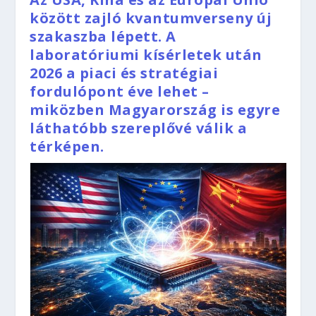
között zajló kvantumverseny új
szakaszba lépett. A
laboratóriumi kísérletek után
2026 a piaci és stratégiai
fordulópont éve lehet –
miközben Magyarország is egyre
láthatóbb szereplővé válik a
térképen.