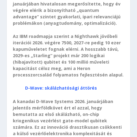
januárjában hivatalosan megerősítette, hogy év
végére elérik a bizonyítható „quantum
advantage” szintet gyakorlati, ipari relevanciájú
problémákon (anyagtudomány, optimalizáció).
Az IBM roadmapja szerint a Nighthawk jövőbeli
iterációi 2026. végére 7500, 2027-re pedig 10 ezer
kapuműveletet fognak elérni. A hosszabb távú,
2029-es „Starling” projekt már 200 logikai
(hibajavított) qubitet és 100 millió műveleti
kapacitást céloz meg, ami a Heron
processzorcsalád folyamatos fejlesztésén alapul.
D-Wave: skálázhatósági áttörés
A kanadai D-Wave Systems 2026. januárjában
jelentős mérföldkövet ért el azzal, hogy
bemutatta az első skálázható, on-chip
kriogenikus vezérlést gate-model qubitek
számára. Ez az innováció drasztikusan csökkenti
a külső vezérlőelektronika komplexitását és