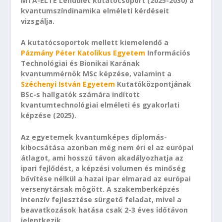
MTA-ELTE Lendület kutatócsoport (2025-2030) a
kvantumszíndinamika elméleti kérdéseit
vizsgálja.
A kutatócsoportok mellett kiemelendő a
Pázmány Péter Katolikus Egyetem
Információs
Technológiai és Bionikai Karának
kvantummérnök MSc képzése, valamint a
Széchenyi István Egyetem
Kutatóközpontjának
BSc-s hallgatók számára indított
kvantumtechnológiai elméleti és gyakorlati
képzése (2025).
Az egyetemek kvantumképes diplomás-
kibocsátása azonban még nem éri el az európai
átlagot, ami hosszú távon akadályozhatja az
ipari fejlődést, a képzési volumen és minőség
bővítése nélkül a hazai ipar elmarad az európai
versenytársak mögött. A szakemberképzés
intenzív fejlesztése sürgető feladat, mivel a
beavatkozások hatása csak 2-3 éves időtávon
jelentkezik.