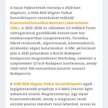
A hazai fejlesztések motorja a 2020-ban
alapított, a HUN-REN Wigner Fizikai
Kutatóközpont vezetésével működő
Kvantuminformatikai Nemzeti Laboratórium
(KNL)
. A 2023-2026-os ciklusban 3,5 milliárd forint
támogatással gazdálkodó konzorcium hat
munkacsoportban (szupravezetés, fotonika,
hibrid rendszerek, algoritmusok, kommunikáció,
érzékelés) végez kutatásokat. A KNL aktivitását
jelzi a 2025 júniusában a Bosch Budapest
Kampuszon megrendezett Workshop, valamint a
szeptemberi QTech Budapest konferencia, amely
több mint 300 nemzetközi kutatót vonzott
Budapestre.
A
HUN-REN Wigner Fizikai Kutatóközpont
egyik
legígéretesebb projektje a V-MAG (Vector light
enhanced atomic Magnetometry), egy olyan
kvantumérzékelő, amely a mágneses terek
extrém pontos mérését teszi lehetővé, orvosi és