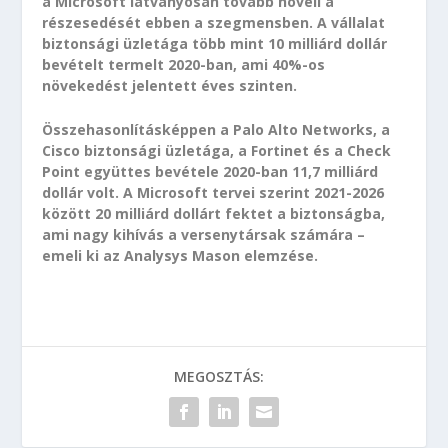
a Microsoft látványosan tovább növeli a
részesedését ebben a szegmensben. A vállalat
biztonsági üzletága több mint 10 milliárd dollár
bevételt termelt 2020-ban, ami 40%-os
növekedést jelentett éves szinten.
Összehasonlításképpen a Palo Alto Networks, a
Cisco biztonsági üzletága, a Fortinet és a Check
Point együttes bevétele 2020-ban 11,7 milliárd
dollár volt. A Microsoft tervei szerint 2021-2026
között 20 milliárd dollárt fektet a biztonságba,
ami nagy kihívás a versenytársak számára –
emeli ki az Analysys Mason elemzése.
MEGOSZTÁS: