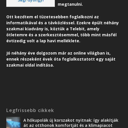
megtanulni.
Ott kezdtem el tüzetesebben foglalkozni az
informatikával és a távközléssel. Ezekre épült néhány
szakmai kiadvány is, köztük a Telebit, amely
ötletemre és a szerkesztésemmel, több mint másfél
évtizedig volt a lap havi melléklete.
Jó néhány éve dolgozom már az online világban is,
ennek részeként é
vek óta foglalkoztatott egy saját
szakmai oldal indítása.
Legfrissebb cikkek
A hőkupolák új korszakot nyitnak: így alakítják
át az otthonok komfortját és a klímapiacot