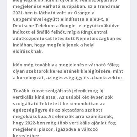
megjelenése várható Európában. Ez a trend már
2021-ben is látható volt: az Orange a
Capgeminivel együtt elindította a Bleu-t, a
Deutsche Telekom a Google-lel együttműködve
indított el önálló felhőt, míg a RingCentral
adatközpontokat létesített Németországban és
Indiában, hogy megfeleljenek a helyi
előírásoknak.
Idén még továbbiak megjelenése várható főleg
olyan szektorok keresletének kielégítésére, mint
a kormányzat, az egészségügy és a bankszektor.
További tucat szolgáltató jelenik meg új
vertikális kínálattal. Az utóbbi két évben sok
szolgáltató fektetett be kimondottan az
egészségügyre és az oktatásra szabott
megoldásokba. Az elemzők arra számítanak,
hogy 2022-ben még több vertikális ajánlat fog
megjelenni piacon, igazodva a változó
kereslethez.