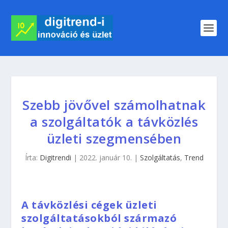
Szebb jövővel számolhatnak
a szolgáltatók a távközlés
üzleti szegmensében
Írta:
Digitrendi
|
2022. január 10.
|
Szolgáltatás
,
Trend
A távközlési cégek üzleti
szolgáltatásokból származó