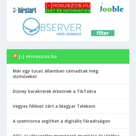
[-] minuszos.hu
Már egy tucat államban támadtak meg
vízműveket
Disney karakterek érkeznek a TikTokra
Vegyes félévet zárt a Magyar Telekom
A szemtorna segíthet a digitális fáradtságon
AOC: új ultraszéles monitorok munkára és játékra