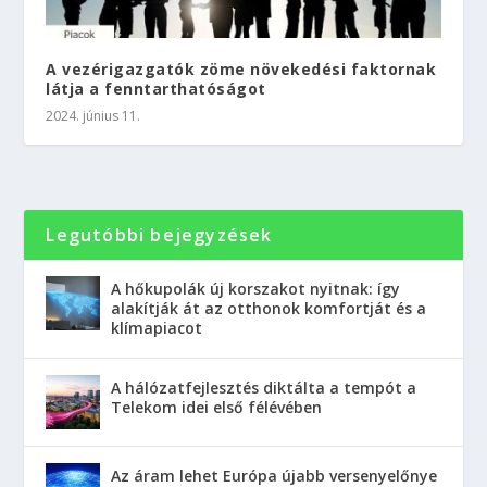
A vezérigazgatók zöme növekedési faktornak
látja a fenntarthatóságot
2024. június 11.
Legutóbbi bejegyzések
A hőkupolák új korszakot nyitnak: így
alakítják át az otthonok komfortját és a
klímapiacot
A hálózatfejlesztés diktálta a tempót a
Telekom idei első félévében
Az áram lehet Európa újabb versenyelőnye