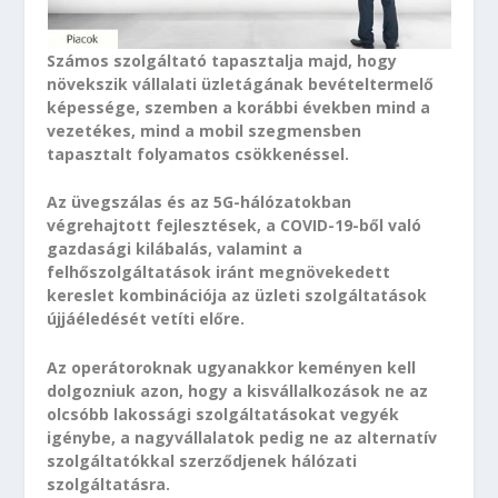
Számos szolgáltató tapasztalja majd, hogy
növekszik vállalati üzletágának bevételtermelő
képessége, szemben a korábbi években mind a
vezetékes, mind a mobil szegmensben
tapasztalt folyamatos csökkenéssel.
Az üvegszálas és az 5G-hálózatokban
végrehajtott fejlesztések, a COVID-19-ből való
gazdasági kilábalás, valamint a
felhőszolgáltatások iránt megnövekedett
kereslet kombinációja az üzleti szolgáltatások
újjáéledését vetíti előre.
Az operátoroknak ugyanakkor keményen kell
dolgozniuk azon, hogy a kisvállalkozások ne az
olcsóbb lakossági szolgáltatásokat vegyék
igénybe, a nagyvállalatok pedig ne az alternatív
szolgáltatókkal szerződjenek hálózati
szolgáltatásra.