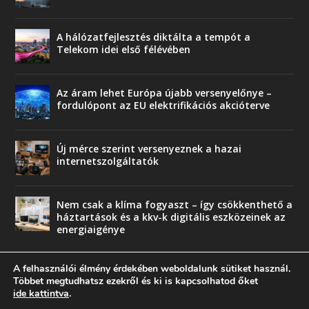
A hálózatfejlesztés diktálta a tempót a
Telekom idei első félévében
Az áram lehet Európa újabb versenyelőnye –
fordulópont az EU elektrifikációs akcióterve
Új mérce szerint versenyeznek a hazai
internetszolgáltatók
Nem csak a klíma fogyaszt – így csökkenthető a
háztartások és a kkv-k digitális eszközeinek az
energiaigénye
A felhasználói élmény érdekében weboldalunk sütiket használ.
Többet megtudhatsz ezekről és ki is kapcsolhatod őket
ide kattintva
.
© copyright 2018 Press-Comp Bt.