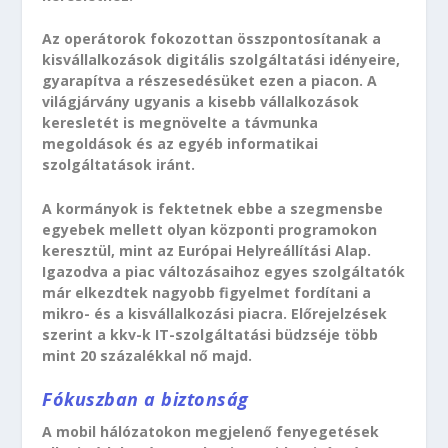
Az operátorok fokozottan összpontosítanak a
kisvállalkozások digitális szolgáltatási idényeire,
gyarapítva a részesedésüket ezen a piacon. A
világjárvány ugyanis a kisebb vállalkozások
keresletét is megnövelte a távmunka
megoldások és az egyéb informatikai
szolgáltatások iránt.
A kormányok is fektetnek ebbe a szegmensbe
egyebek mellett olyan központi programokon
keresztül, mint az Európai Helyreállítási Alap.
Igazodva a piac változásaihoz egyes szolgáltatók
már elkezdtek nagyobb figyelmet fordítani a
mikro- és a kisvállalkozási piacra. Előrejelzések
szerint a kkv-k IT-szolgáltatási büdzséje több
mint 20 százalékkal nő majd.
Fókuszban a biztonság
A mobil hálózatokon megjelenő fenyegetések