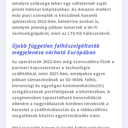
amelyre szüksége lehet egy vállalatnak saját
privát hálózat kiépítéséhez. Az Amazon mellett
más piaci szereplők is készülnek hasonló
ajánlatokra 2022-ben, beleértve azokat is,
amelyek jelenleg jobban ismertek a Wi-Fi
technológiájukról, mint az LTE/5G hálózatokról.
Újabb független felhőszolgáltatók
megjelenése várható Európában
Az operátorok 2022-ben még szorosabbra fűzik a
partneri kapcsolatokat a technológia
szállítókkal, mint 2021-ben, amelyekre egyre
jobban támaszkodnak az SD-WAN, felhő,
biztonsági és egységes kommunikációs(UC)
szolgáltatások portfóliójának a bővítésében. A
szegmensben tapasztalható konszolidáció
ellenére a nagyvállalatok körében növekszik a
kereslet a szállítóválasztás és a többszállítós
megoldások közötti együttműködés iránt.
Még legalább három új önálló felhőszolgáltató