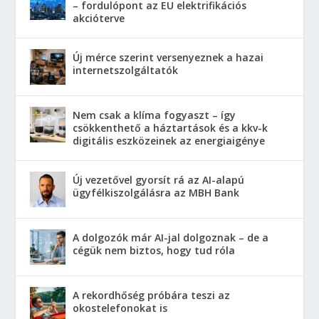
– fordulópont az EU elektrifikációs
akcióterve
Új mérce szerint versenyeznek a hazai
internetszolgáltatók
Nem csak a klíma fogyaszt – így
csökkenthető a háztartások és a kkv-k
digitális eszközeinek az energiaigénye
Új vezetővel gyorsít rá az AI-alapú
ügyfélkiszolgálásra az MBH Bank
A dolgozók már AI-jal dolgoznak – de a
cégük nem biztos, hogy tud róla
A rekordhőség próbára teszi az
okostelefonokat is