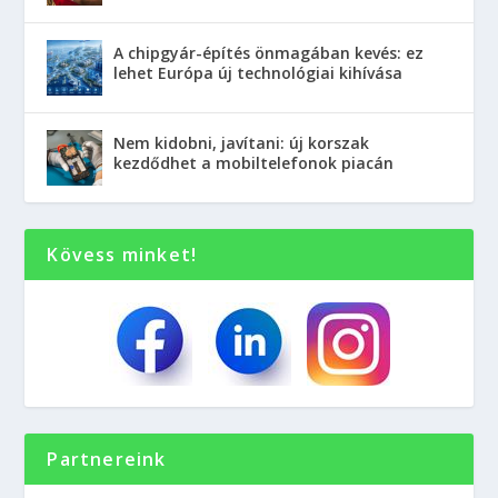
A chipgyár-építés önmagában kevés: ez
lehet Európa új technológiai kihívása
Nem kidobni, javítani: új korszak
kezdődhet a mobiltelefonok piacán
Kövess minket!
Partnereink