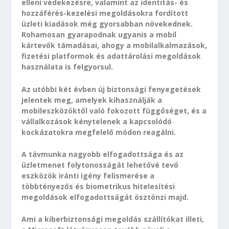
elleni védekezésre, valamint az identitás- és
hozzáférés-kezelési megoldásokra fordított
üzleti kiadások még gyorsabban növekednek.
Rohamosan gyarapodnak ugyanis a mobil
kártevők támadásai, ahogy a mobilalkalmazások,
fizetési platformok és adattárolási megoldások
használata is felgyorsul.
Az utóbbi két évben új biztonsági fenyegetések
jelentek meg, amelyek kihasználják a
mobileszközöktől való fokozott függőséget, és a
vállalkozások kénytelenek a kapcsolódó
kockázatokra megfelelő módon reagálni.
A távmunka nagyobb elfogadottsága és az
üzletmenet folytonosságát lehetővé tevő
eszközök iránti igény felismerése a
többtényezős és biometrikus hitelesítési
megoldások elfogadottságát ösztönzi majd.
Ami a kiberbiztonsági megoldás szállítókat illeti,