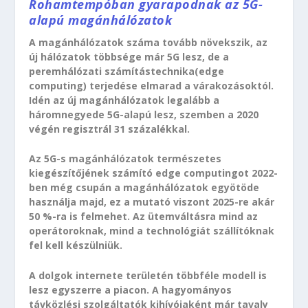
Rohamtempóban gyarapodnak az 5G-
alapú magánhálózatok
A magánhálózatok száma tovább növekszik, az
új hálózatok többsége már 5G lesz, de a
peremhálózati számítástechnika(edge
computing) terjedése elmarad a várakozásoktól.
Idén az új magánhálózatok legalább a
háromnegyede 5G-alapú lesz, szemben a 2020
végén regisztrál 31 százalékkal.
Az 5G-s magánhálózatok természetes
kiegészítőjének számító edge computingot 2022-
ben még csupán a magánhálózatok egyötöde
használja majd, ez a mutató viszont 2025-re akár
50 %-ra is felmehet. Az ütemváltásra mind az
operátoroknak, mind a technológiát szállítóknak
fel kell készülniük.
A dolgok internete területén többféle modell is
lesz egyszerre a piacon. A hagyományos
távközlési szolgáltatók kihívójaként már tavaly