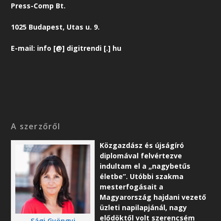
Press-Comp Bt.
1025 Budapest, Utas u. 9.
E-mail: info [@] digitrendi [.] hu
A szerzőről
Közgazdász és újságíró
diplomával felvértezve
indultam el a „nagybetűs
életbe”. Utóbbi szakma
mesterfogásait a
Magyarország hajdani vezető
üzleti napilapjánál, nagy
elődöktől volt szerencsém
Sági Gyöngyi