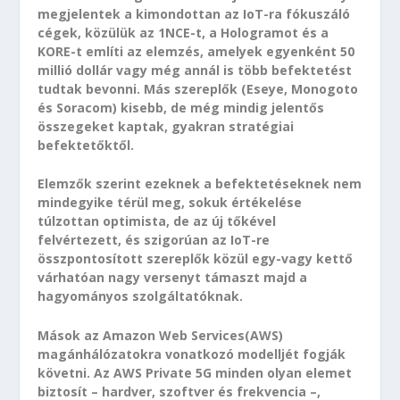
megjelentek a kimondottan az IoT-ra fókuszáló
cégek, közülük az 1NCE-t, a Hologramot és a
KORE-t említi az elemzés, amelyek egyenként 50
millió dollár vagy még annál is több befektetést
tudtak bevonni. Más szereplők (Eseye, Monogoto
és Soracom) kisebb, de még mindig jelentős
összegeket kaptak, gyakran stratégiai
befektetőktől.
Elemzők szerint ezeknek a befektetéseknek nem
mindegyike térül meg, sokuk értékelése
túlzottan optimista, de az új tőkével
felvértezett, és szigorúan az IoT-re
összpontosított szereplők közül egy-vagy kettő
várhatóan nagy versenyt támaszt majd a
hagyományos szolgáltatóknak.
Mások az Amazon Web Services(AWS)
magánhálózatokra vonatkozó modelljét fogják
követni. Az AWS Private 5G minden olyan elemet
biztosít – hardver, szoftver és frekvencia –,