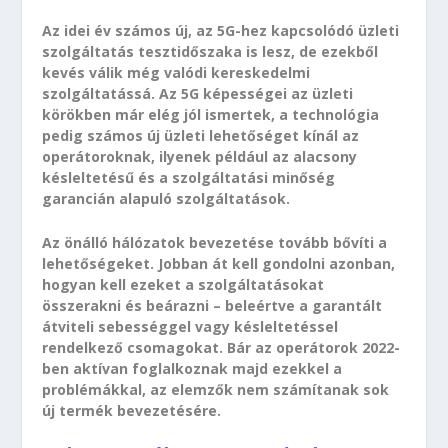
Az idei év számos új, az 5G-hez kapcsolódó üzleti
szolgáltatás tesztidőszaka is lesz, de ezekből
kevés válik még valódi kereskedelmi
szolgáltatássá. Az 5G képességei az üzleti
körökben már elég jól ismertek, a technológia
pedig számos új üzleti lehetőséget kínál az
operátoroknak, ilyenek például az alacsony
késleltetésű és a szolgáltatási minőség
garancián alapuló szolgáltatások.
Az önálló hálózatok bevezetése tovább bővíti a
lehetőségeket. Jobban át kell gondolni azonban,
hogyan kell ezeket a szolgáltatásokat
összerakni és beárazni – beleértve a garantált
átviteli sebességgel vagy késleltetéssel
rendelkező csomagokat. Bár az operátorok 2022-
ben aktívan foglalkoznak majd ezekkel a
problémákkal, az elemzők nem számítanak sok
új termék bevezetésére.