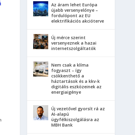
á
Az áram lehet Európa
újabb versenyelőnye –
fordulópont az EU
elektrifikációs akcióterve
Új mérce szerint
versenyeznek a hazai
internetszolgáltatók
Nem csak a klíma
fogyaszt – így
csökkenthető a
háztartások és a kkv-k
digitális eszközeinek az
energiaigénye
Új vezetővel gyorsít rá az
AI-alapú
ügyfélkiszolgálásra az
n
MBH Bank