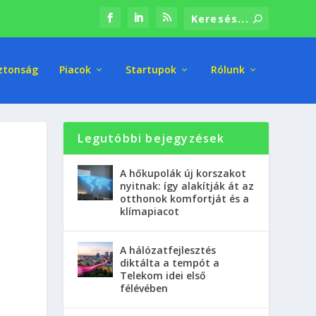
ztonság
Piacok
Startupok
Rólunk
Legutóbbi bejegyzések
A hőkupolák új korszakot
nyitnak: így alakítják át az
otthonok komfortját és a
klímapiacot
A hálózatfejlesztés
diktálta a tempót a
Telekom idei első
félévében