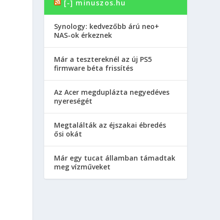
[-] minuszos.hu
Synology: kedvezőbb árú neo+
NAS-ok érkeznek
Már a tesztereknél az új PS5
firmware béta frissítés
Az Acer megduplázta negyedéves
nyereségét
Megtalálták az éjszakai ébredés
ősi okát
Már egy tucat államban támadtak
meg vízműveket