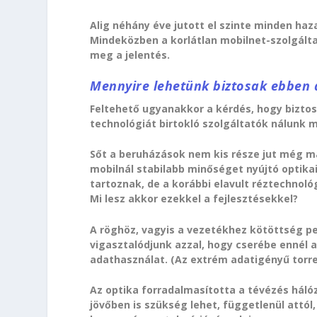
Alig néhány éve jutott el szinte minden ha
Mindeközben a korlátlan mobilnet-szolgált
meg a jelentés.
Mennyire lehetünk biztosak ebben 
Feltehető ugyanakkor a kérdés, hogy bizto
technológiát birtokló szolgáltatók nálunk 
Sőt a beruházások nem kis része jut még ma
mobilnál stabilabb minőséget nyújtó optika
tartoznak, de a korábbi elavult réztechnol
Mi lesz akkor ezekkel a fejlesztésekkel?
A röghöz, vagyis a vezetékhez kötöttség per
vigasztalódjunk azzal, hogy cserébe ennél a
adathasználat. (Az extrém adatigényű torr
Az optika forradalmasította a tévézés hálóza
jövőben is szükség lehet, függetlenül attól