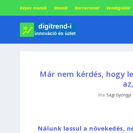
Képes mozaik
Mozaik
Karriervonal
Vendégoldal
Már nem kérdés, hogy lev
az
Írta:
Sági Gyöngyi
Nálunk lassul a növekedés, 