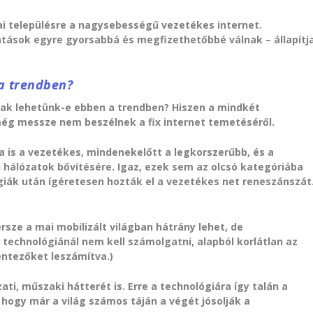
zai településre a nagysebességű vezetékes internet.
atások egyre gyorsabbá és megfizethetőbbé válnak – állapítj
a trendben?
sak lehetünk-e ebben a trendben? Hiszen a mindkét
még messze nem beszélnek a fix internet temetéséről.
 is a vezetékes, mindenekelőtt a legkorszerűbb, és a
i hálózatok bővítésére. Igaz, ezek sem az olcsó kategóriába
ógiák után ígéretesen hozták el a vezetékes net reneszánszát
sze a mai mobilizált világban hátrány lehet, de
 technológiánál nem kell számolgatni, alapból korlátlan az
entezőket leszámítva.)
ti, műszaki hátterét is. Erre a technológiára így talán a
, hogy már a világ számos táján a végét jósolják a