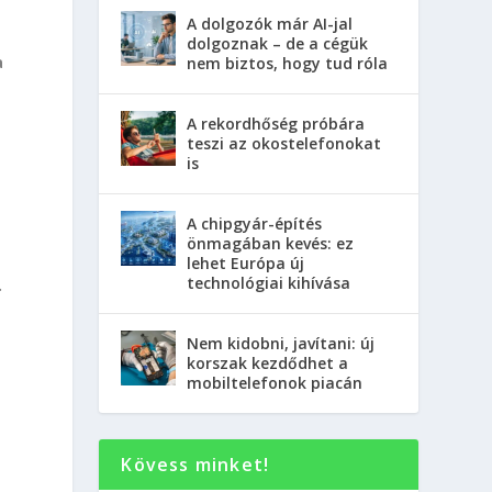
A dolgozók már AI-jal
dolgoznak – de a cégük
a
nem biztos, hogy tud róla
A rekordhőség próbára
teszi az okostelefonokat
is
A chipgyár-építés
önmagában kevés: ez
lehet Európa új
technológiai kihívása
.
Nem kidobni, javítani: új
korszak kezdődhet a
mobiltelefonok piacán
Kövess minket!