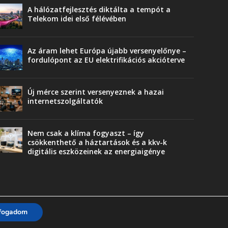
A hálózatfejlesztés diktálta a tempót a
Telekom idei első félévében
Az áram lehet Európa újabb versenyelőnye –
fordulópont az EU elektrifikációs akcióterve
Új mérce szerint versenyeznek a hazai
internetszolgáltatók
Nem csak a klíma fogyaszt – így
csökkenthető a háztartások és a kkv-k
digitális eszközeinek az energiaigénye
lfogadom
Trend
Üzlet
Karriervonal
Vendégoldal