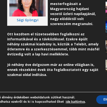
mesterfogásait a
Magyarország hajdani
vezető üzleti napilapjánál,
nagy elődöktől volt
Sági Gyöngyi
szerencsém megtanulni.
Ott kezdtem el tüzetesebben foglalkozni az
informatikával és a távközléssel. Ezekre épült
néhány szakmai kiadvány is, köztük a Telebit, amely
ötletemre és a szerkesztésemmel, több mint másfél
évtizedig volt a lap havi melléklete.
Jó néhány éve dolgozom már az online világban is,
ennek részeként é
vek óta foglalkoztatott egy saját
szakmai oldal indítása.
i élmény érdekében weboldalunk sütiket használ.
E
dhatsz ezekről és ki is kapcsolhatod őket
ide kattintva
.