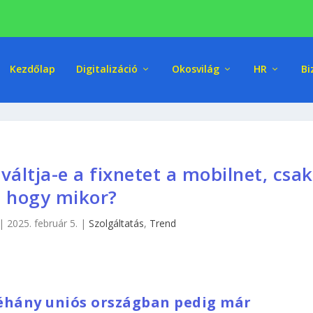
Kezdőlap
Digitalizáció
Okosvilág
HR
Bi
áltja-e a fixnetet a mobilnet, csak
, hogy mikor?
|
2025. február 5.
|
Szolgáltatás
,
Trend
néhány uniós országban pedig már