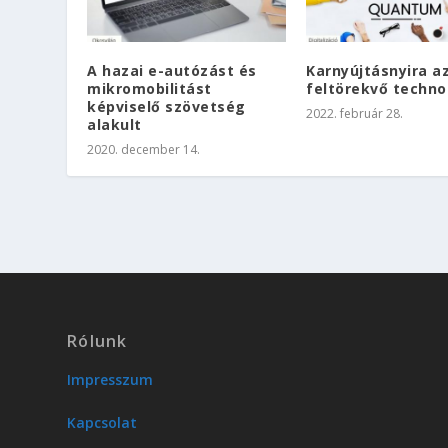
A hazai e-autózást és
Karnyújtásnyira a
mikromobilitást
feltörekvő techno
képviselő szövetség
2022. február 28.
alakult
2020. december 14.
Rólunk
Impresszum
Kapcsolat