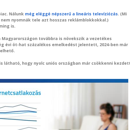
piac. Nálunk
még eléggé népszerű a lineáris televíziózás
. (Mi
, nem nyomnák tele azt hosszas reklámblokkokkal.)
ing is.
 Magyarországon továbbra is növekszik a vezetékes
g évi öt-hat százalékos emelkedést jelentett, 2024-ben már
elhető.
is látható, hogy nyolc uniós országban már csökkenni kezdet