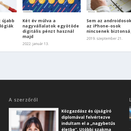
z újabb
Két év múlva a
Sem az androidoso
lógiák
nagyvállalatok egyötöde
az iPhone-osok
digitális pénzt használ
nincsenek biztons
majd
2019. szeptember 21.
2022. január 13.
A szerzőről
Közgazdász és újságíró
diplomával felvértezve
indultam el a „nagybetűs
életbe”. Utóbbi szakma