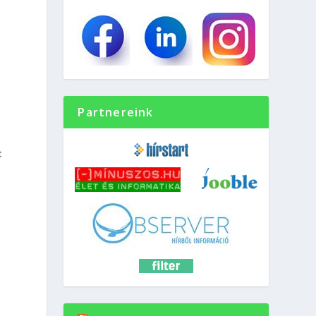
Partnereink
t