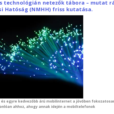
s technológián netezők tábora – mutat r
si Hatóság (NMHH) friss kutatása.
ő és egyre kedvezőbb árú mobilinternet a jövőben fokozatosa
sonlóan ahhoz, ahogy annak idején a mobiltelefonok