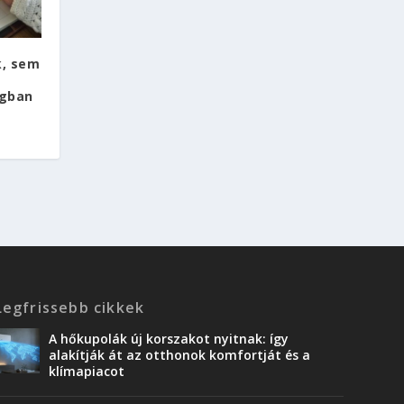
k, sem
ágban
Legfrissebb cikkek
A hőkupolák új korszakot nyitnak: így
alakítják át az otthonok komfortját és a
klímapiacot