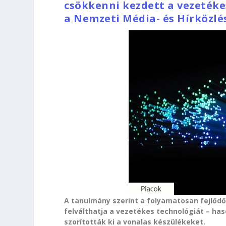
csökkenni kezdett a vezetéke
a Nemzeti Média- és Hírközlé
A tanulmány szerint a folyamatosan fejlőd
felválthatja a vezetékes technológiát – ha
szorították ki a vonalas készülékeket.