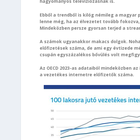
hagyományos televíziózásnak is.
Ebből a trendből is kilóg némileg a magyar 
lenne még, ha az élvezetet tovább fokozva
Mindeközben persze gyorsan terjed a stream
A számok ugyanakkor makacs dolgok. Noha
előfizetések száma, de ami egy évtizede mé
csupán egyszázalékos bővülés volt megfigy
Az OECD 2023-as adataiból mindeközben az 
a vezetékes internetre előfizetők száma.