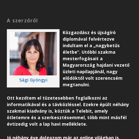
A szerzőről
Közgazdász és újságíró
diplomával felvértezve
indultam el a „nagybetűs
életbe”. Utóbbi szakma
mesterfogásait a
Magyarország hajdani vezető
üzleti napilapjánál, nagy
elődöktől volt szerencsém
Sági Gyöngyi
megtanulni.
Ott kezdtem el tüzetesebben foglalkozni az
informatikával és a távközléssel. Ezekre épült néhány
szakmai kiadvány is, köztük a Telebit, amely
ötletemre és a szerkesztésemmel, több mint másfél
évtizedig volt a lap havi melléklete.
Jó néhány éve dolgozom már az online világban is,