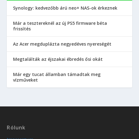
Synology: kedvezőbb árú neo+ NAS-ok érkeznek
Már a tesztereknél az új PS5 firmware béta
frissítés
Az Acer megduplázta negyedéves nyereségét
Megtalálták az éjszakai ébredés ősi okát
Már egy tucat államban támadtak meg
vízműveket
Rólunk