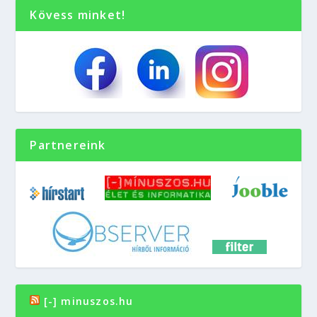
Kövess minket!
Partnereink
[-] minuszos.hu