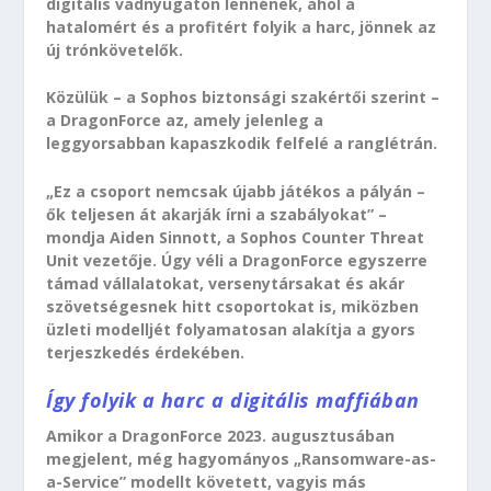
digitális vadnyugaton lennének, ahol a
hatalomért és a profitért folyik a harc, jönnek az
új trónkövetelők.
Közülük – a Sophos biztonsági szakértői szerint –
a DragonForce az, amely jelenleg a
leggyorsabban kapaszkodik felfelé a ranglétrán.
„Ez a csoport nemcsak újabb játékos a pályán –
ők teljesen át akarják írni a szabályokat” –
mondja Aiden Sinnott, a Sophos Counter Threat
Unit vezetője. Úgy véli a DragonForce egyszerre
támad vállalatokat, versenytársakat és akár
szövetségesnek hitt csoportokat is, miközben
üzleti modelljét folyamatosan alakítja a gyors
terjeszkedés érdekében.
Így folyik a harc a digitális maffiában
Amikor a DragonForce 2023. augusztusában
megjelent, még hagyományos „Ransomware-as-
a-Service” modellt követett, vagyis más