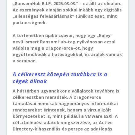
„RansomHub R.I.P. 2025.03.03.” – ez állt az oldalon.
Az események alapján sokkal inkább egy digitális
„ellenséges felvásárlásnak” tűnik az eset, mint
partnerségnek.
A történetben újabb csavar, hogy egy „Koley”
nevű ismert RansomHub-tag nyilvánosan azzal
vádolta meg a DragonForce-ot, hogy
együttműködik a hatóságokkal, és árulók vannak
a soraiban.
A célkereszt közepén továbbra is a
cégek állnak
A háttérben ugyanakkor a vállalatok továbbra is
célkeresztben maradtak. A DragonForce
támadásai nemcsak hagyományos informatikai
rendszereket érintenek, hanem a virtualizált
környezeteket is, mint például a VMware ESXi. A
cél a belépési adatok megszerzése, az Active
Directory-kihasználás és persze az adatlopás.