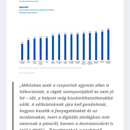
„Miközben ezek a csoportok egymás ellen is
háborúznak, a cégek szempontjából ez nem jó
hír – sőt, a helyzet még kiszámíthatatlanabbá
válik. A vállalatoknak újra kell gondolniuk,
hogyan kezelik a fenyegetéseket és az
incidenseket, mert a digitális alvilágban már
nemcsak a pénzről, hanem a dominanciáról is
szól a játék”
– figyelmeztet a szakértő.