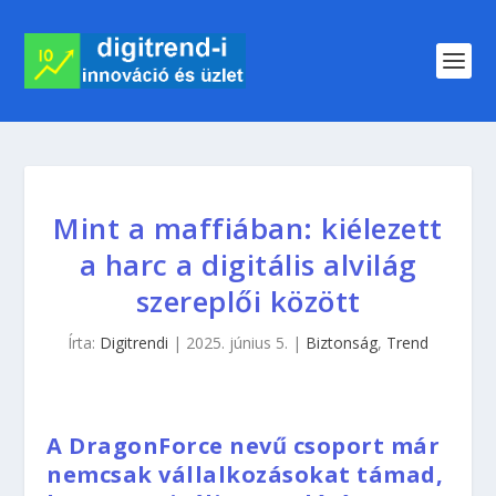
Mint a maffiában: kiélezett
a harc a digitális alvilág
szereplői között
Írta:
Digitrendi
|
2025. június 5.
|
Biztonság
,
Trend
A DragonForce nevű csoport már
nemcsak vállalkozásokat támad,