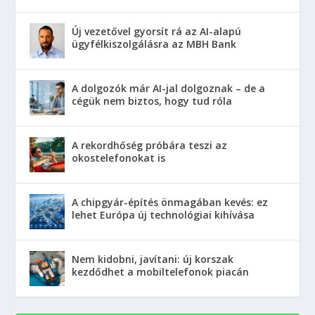
Új vezetővel gyorsít rá az AI-alapú
ügyfélkiszolgálásra az MBH Bank
A dolgozók már AI-jal dolgoznak – de a
cégük nem biztos, hogy tud róla
A rekordhőség próbára teszi az
okostelefonokat is
A chipgyár-építés önmagában kevés: ez
lehet Európa új technológiai kihívása
Nem kidobni, javítani: új korszak
kezdődhet a mobiltelefonok piacán