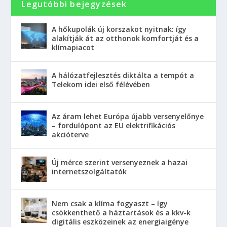
Legutóbbi bejegyzések
A hőkupolák új korszakot nyitnak: így
alakítják át az otthonok komfortját és a
klímapiacot
A hálózatfejlesztés diktálta a tempót a
Telekom idei első félévében
Az áram lehet Európa újabb versenyelőnye
– fordulópont az EU elektrifikációs
akcióterve
Új mérce szerint versenyeznek a hazai
internetszolgáltatók
Nem csak a klíma fogyaszt – így
csökkenthető a háztartások és a kkv-k
digitális eszközeinek az energiaigénye