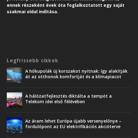
ennek részeként é
vek óta foglalkoztatott egy saját
szakmai oldal indítása.
Legfrissebb cikkek
A hőkupolák új korszakot nyitnak: így alakítják
át az otthonok komfortját és a klímapiacot
A hálózatfejlesztés diktálta a tempót a
Telekom idei első félévében
Az áram lehet Európa újabb versenyelőnye –
fordulópont az EU elektrifikációs akcióterve