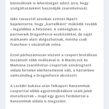
bűnözőknek is lehetőséget adott arra, hogy
szolgáltatásként használják zsarolóvírusát.
Idén tavasztól azonban szintet lépett:
bejelentette, hogy „kartellként” működik tovább
– legalábbis a felszínen. A valóságban a
partnereik DragonForce-eszközökkel, de saját
márkanév alatt dolgozhatnak, mintha csak
franchise-t vásároltak volna.
Ezzel párhuzamosan viszont a csoport brutálisan
leszámolt több riválisával is. A BlackLock és
Mamona zsarolóvírus-csoportok szivárogtató
oldala hirtelen elérhetetlenné vált, a háttérben
valószínűleg a DragonForce akciózott.
A LockBit bukása után felkapott RansomHub
csoporttal előbb együttműködésre utaló jelek
mutatkoztak – majd egy gyors fordulattal a
RansomHub oldala is megszűnt.