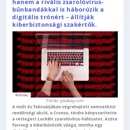
hanem a rivális zsarolóvírus-
bűnbandákkal is háborúzik a
digitális trónért – állítják
kiberbiztonsági szakértők.
Forrás: pixabay.com
A múlt év februárjában végrehajtott nemzetközi
rendőrségi akció, a Cronos, térdre kényszerítette
a rettegett LockBit zsarolóvírus-hálózatot. Azóta
forrong a kiberbűnözők világa, mintha egy